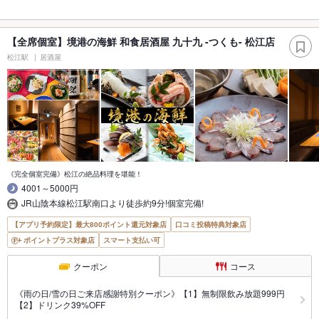
【全席個室】境港の海鮮 和食居酒屋 九十九 -つくも- 松江店
松江駅
居酒屋
《完全個室完備》松江の絶品料理を堪能！
4001～5000円
JR山陰本線松江駅南口より徒歩約9分!個室完備!
【アプリ予約限定】最大800ポイント還元対象店
口コミ投稿特典対象店
ポイントプラス対象店
スマート支払い可
クーポン
コース
《雨の日/雪の日ご来店感謝特別クーポン》【1】無制限飲み放題999円
【2】ドリンク39%OFF