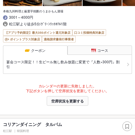
本格九州料理と厳選芋焼酎のうまかもん酒場
3001～4000円
松江駅より徒歩5分/ｸﾞﾘｰﾝﾘｯﾁﾎﾃﾙ1階
【アプリ予約限定】最大350ポイント還元対象店
口コミ投稿特典対象店
ポイントプラス対象店
適格請求書発行事業者
クーポン
コース
宴会コース限定！！生ビール無し飲み放題に変更で『人数×300円』割
引
カレンダーの更新に失敗しました。
下記ボタンを押して空席状況を更新してください。
空席状況を更新する
コリアンダイニング タルパム
松江駅
韓国料理