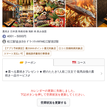
藁焼き 日本酒 島根名物 海鮮 肉 飲み放題
4001～5000円
松江駅徒歩3分 ｸﾞﾘｰﾝﾘｯﾁﾎﾃﾙ松江駅前2階
【アプリ予約限定】最大800ポイント還元対象店
口コミ投稿特典対象店
スマート支払い可
適格請求書発行事業者
クーポン
コース
★選べる藁焼きプレゼント★ 鰹のたたき1人前ご注文で 龍馬自慢の藁
焼き一品サービス♪
カレンダーの更新に失敗しました。
下記ボタンを押して空席状況を更新してください。
空席状況を更新する