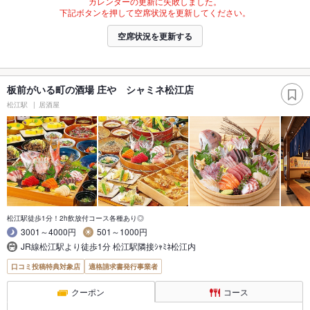
カレンダーの更新に失敗しました。
下記ボタンを押して空席状況を更新してください。
空席状況を更新する
板前がいる町の酒場 庄や シャミネ松江店
松江駅
居酒屋
松江駅徒歩1分！2h飲放付コース各種あり◎
3001～4000円
501～1000円
JR線松江駅より徒歩1分 松江駅隣接ｼｬﾐﾈ松江内
口コミ投稿特典対象店
適格請求書発行事業者
クーポン
コース