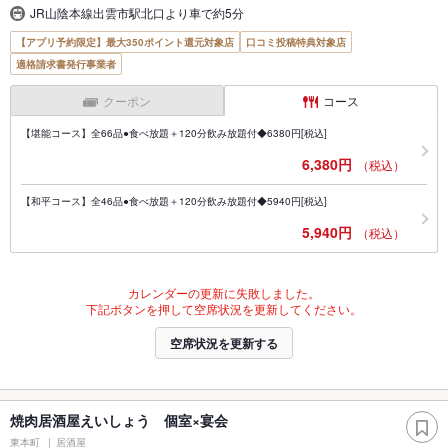
JR山陰本線出雲市駅北口より車で約5分
【アプリ予約限定】最大350ポイント還元対象店
口コミ投稿特典対象店
適格請求書発行事業者
クーポン
コース
【堪能コース】全66品●食べ放題＋120分飲み放題付◆6380円[税込]
6,380円
（税込）
【和平コース】全46品●食べ放題＋120分飲み放題付◆5940円[税込]
5,940円
（税込）
カレンダーの更新に失敗しました。
下記ボタンを押して空席状況を更新してください。
空席状況を更新する
焼肉居酒屋えいしょう 個室×宴会
東本町
居酒屋