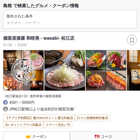
島根 で検索したグルメ・クーポン情報
除外された条件
カラオケ・パーティ
個室居酒屋 和咲美 - wasabi- 松江店
松江駅
居酒屋
《松江駅徒歩1分》創作和食の個室居酒屋
4001～5000円
JR松江駅南口より徒歩約2分!個室完備!
【アプリ予約限定】最大800ポイント還元対象店
口コミ投稿特典対象店
ポイントプラス対象店
スマート支払い可
クーポン
コース