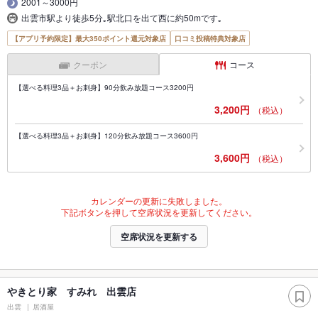
2001～3000円
出雲市駅より徒歩5分｡駅北口を出て西に約50mです｡
【アプリ予約限定】最大350ポイント還元対象店
口コミ投稿特典対象店
クーポン
コース
【選べる料理3品＋お刺身】90分飲み放題コース3200円
3,200円
（税込）
【選べる料理3品＋お刺身】120分飲み放題コース3600円
3,600円
（税込）
カレンダーの更新に失敗しました。
下記ボタンを押して空席状況を更新してください。
空席状況を更新する
やきとり家 すみれ 出雲店
出雲
居酒屋