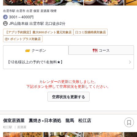
出雲市駅 出雲市 出雲 個室 居酒屋 喫煙
3001～4000円
JR山陰本線 出雲市駅 北口徒歩2分
【アプリ予約限定】最大800ポイント還元対象店
口コミ投稿特典対象店
ポイントプラス対象店
クーポン
コース
【12名様以上の予約で1名無料★】
カレンダーの更新に失敗しました。
下記ボタンを押して空席状況を更新してください。
空席状況を更新する
個室居酒屋 藁焼き×日本酒処 龍馬 松江店
松江駅
居酒屋