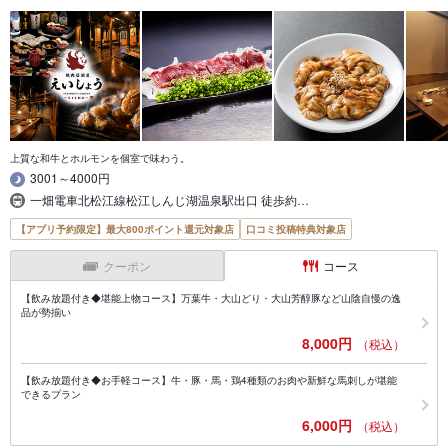
上質な和牛とホルモンを個室で味わう。
3001～4000円
一畑電車北松江線松江しんじ湖温泉駅出口 徒歩約…
【アプリ予約限定】最大800ポイント還元対象店
口コミ投稿特典対象店
クーポン
コース
【飲み放題付き◆堪能上物コース】万葉牛・大山どり・大山芳醇豚など山陰自慢の逸
品が勢揃い
8,000円
（税込）
【飲み放題付き◆お手軽コース】牛・豚・馬・鶏4種類のお肉や新鮮な馬刺しが堪能
できるプラン
6,000円
（税込）