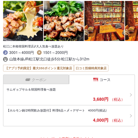
松江に本格韓国料理店♪大人気食べ放題あり
3001～4000円
1501～2000円
山陰本線JR松江駅北口徒歩5分/松江駅から312m
【アプリ予約限定】最大350ポイント還元対象店
口コミ投稿特典対象店
クーポン
コース
サムギョプサル＆韓国料理食べ放題
3,680円
（税込）
【ホルモン鍋/2時間飲み放題付】料理6品＋〆＋デザート 4000円(税込)
4,000円
（税込）