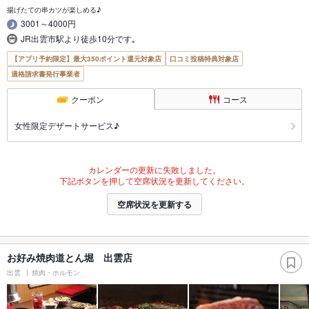
揚げたての串カツが楽しめる♪
3001～4000円
JR出雲市駅より徒歩10分です｡
【アプリ予約限定】最大350ポイント還元対象店
口コミ投稿特典対象店
適格請求書発行事業者
クーポン
コース
女性限定デザートサービス♪
カレンダーの更新に失敗しました。
下記ボタンを押して空席状況を更新してください。
空席状況を更新する
お好み焼肉道とん堀 出雲店
出雲
焼肉・ホルモン