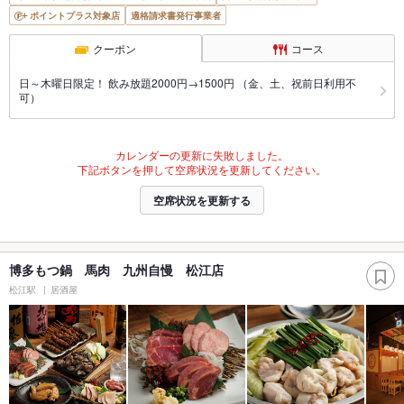
ポイントプラス対象店
適格請求書発行事業者
クーポン
コース
日～木曜日限定！ 飲み放題2000円→1500円 （金、土、祝前日利用不
可）
カレンダーの更新に失敗しました。
下記ボタンを押して空席状況を更新してください。
空席状況を更新する
博多もつ鍋 馬肉 九州自慢 松江店
松江駅
居酒屋