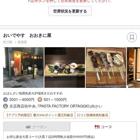
下記ボタンを押して空席状況を更新してください。
空席状況を更新する
おいでやす おおきに屋
松江駅
居酒屋
おばんざい地酒魚炭火炉端焼きがおすすめ
3001～4000円
501～1000円
京店商店街中央､｢PASTA FACTORY ORTAGGIO｣向かい
【アプリ予約限定】最大350ポイント還元対象店
口コミ投稿特典対象店
クーポン
コース
お得な宴会大皿コース(大皿７品)2時間飲み放題付4500円(税込)