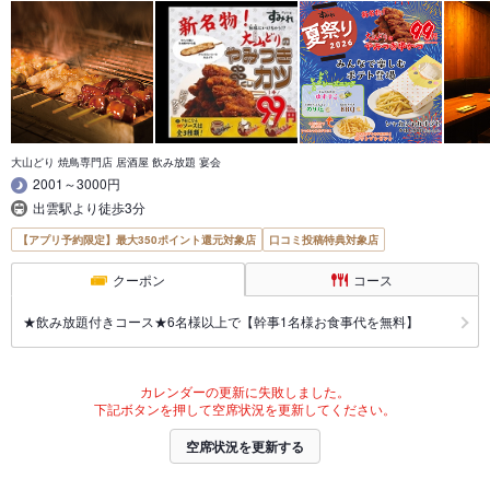
大山どり 焼鳥専門店 居酒屋 飲み放題 宴会
2001～3000円
出雲駅より徒歩3分
【アプリ予約限定】最大350ポイント還元対象店
口コミ投稿特典対象店
クーポン
コース
★飲み放題付きコース★6名様以上で【幹事1名様お食事代を無料】
カレンダーの更新に失敗しました。
下記ボタンを押して空席状況を更新してください。
空席状況を更新する