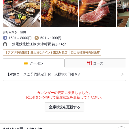
お好み焼き・焼肉
1501～2000円
501～1000円
一畑電鉄北松江線 大津町駅 徒歩14分
【アプリ予約限定】最大350ポイント還元対象店
口コミ投稿特典対象店
クーポン
コース
【対象コースご予約限定】お一人様300円引き♪
カレンダーの更新に失敗しました。
下記ボタンを押して空席状況を更新してください。
空席状況を更新する
おおきに屋 ぼちぼち