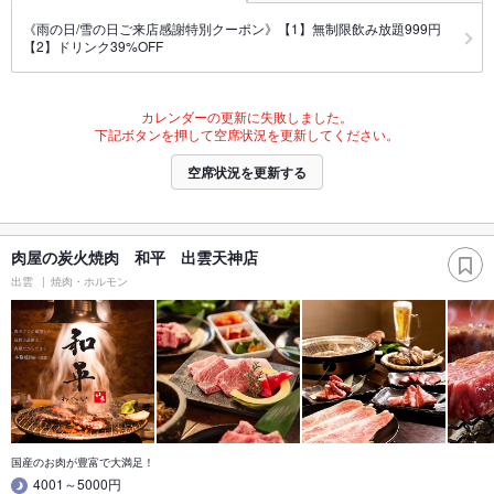
《雨の日/雪の日ご来店感謝特別クーポン》【1】無制限飲み放題999円
【2】ドリンク39%OFF
カレンダーの更新に失敗しました。
下記ボタンを押して空席状況を更新してください。
空席状況を更新する
肉屋の炭火焼肉 和平 出雲天神店
出雲
焼肉・ホルモン
国産のお肉が豊富で大満足！
4001～5000円