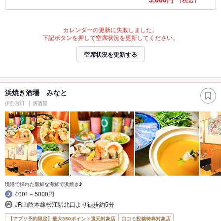
カレンダーの更新に失敗しました。
下記ボタンを押して空席状況を更新してください。
空席状況を更新する
浜焼き酒場 みなと
伊勢宮町
居酒屋
境港で採れた新鮮な海鮮で浜焼き♪
4001～5000円
JR山陰本線松江駅北口より徒歩約5分
【アプリ予約限定】最大350ポイント還元対象店
口コミ投稿特典対象店