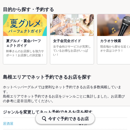
目的から探す・予約する
夏グルメ・宴会パーフ
女子会完全ガイド
カラオケ検索
ェクトガイド
女子会向けサービスが充実し
現在地から探せる近く
ているお得なお店がいっぱ
オケ店はコチラ！
幹事さんのお店探しを強力サ
い！
ポート！お店探しの決定版！
島根エリアでネット予約できるお店を探す
ホットペッパーグルメでは便利なネット予約できるお店を多数掲載していま
す。
島根エリアでネット予約できるお店をジャンルごとに集計しました。お店選び
の参考に是非活用してください。
ジャンルを変更してネット予約できるお店を探す
今すぐ予約できるお店
61
居酒屋
件