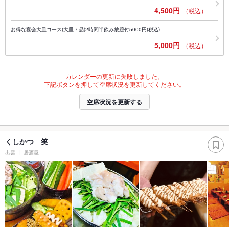
4,500円
（税込）
お得な宴会大皿コース(大皿７品)2時間半飲み放題付5000円(税込)
5,000円
（税込）
カレンダーの更新に失敗しました。
下記ボタンを押して空席状況を更新してください。
空席状況を更新する
くしかつ 笑
出雲
居酒屋