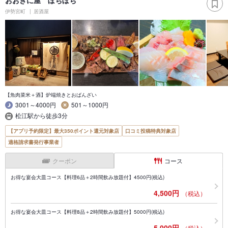
伊勢宮町
居酒屋
【魚肉菜米＋酒】炉端焼きとおばんざい
3001～4000円
501～1000円
松江駅から徒歩3分
【アプリ予約限定】最大350ポイント還元対象店
口コミ投稿特典対象店
適格請求書発行事業者
クーポン
コース
お得な宴会大皿コース【料理6品＋2時間飲み放題付】4500円(税込)
4,500円
（税込）
お得な宴会大皿コース【料理8品＋2時間飲み放題付】5000円(税込)
5,000円
（税込）