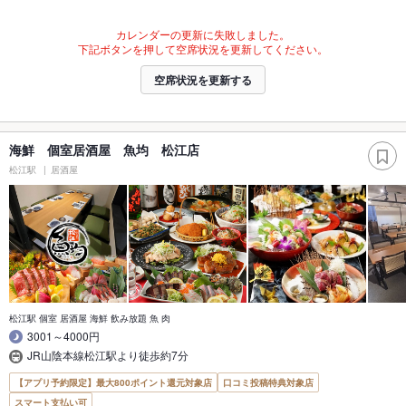
カレンダーの更新に失敗しました。
下記ボタンを押して空席状況を更新してください。
空席状況を更新する
海鮮 個室居酒屋 魚均 松江店
松江駅
居酒屋
松江駅 個室 居酒屋 海鮮 飲み放題 魚 肉
3001～4000円
JR山陰本線松江駅より徒歩約7分
【アプリ予約限定】最大800ポイント還元対象店
口コミ投稿特典対象店
スマート支払い可