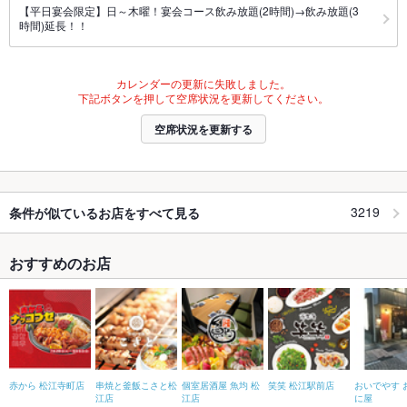
【平日宴会限定】日～木曜！宴会コース飲み放題(2時間)→飲み放題(3
時間)延長！！
カレンダーの更新に失敗しました。
下記ボタンを押して空席状況を更新してください。
空席状況を更新する
3219
条件が似ているお店をすべて見る
おすすめのお店
赤から 松江寺町店
串焼と釜飯こさと松
個室居酒屋 魚均 松
笑笑 松江駅前店
おいでやす 
江店
江店
に屋