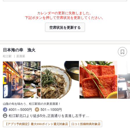
カレンダーの更新に失敗しました。
下記ボタンを押して空席状況を更新してください。
空席状況を更新する
日本海の幸 漁火
松江駅
居酒屋
山陰の旬を味わう、松江駅前の大衆居酒屋！
4001～5000円
501～1000円
松江駅北口より徒歩5分｡正面通りを直進し左手す…
【アプリ予約限定】最大350ポイント還元対象店
口コミ投稿特典対象店