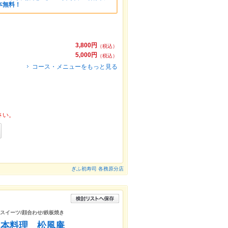
本無料！
3,800円
（税込）
5,000円
（税込）
コース・メニューをもっと見る
さい。
ぎふ初寿司 各務原分店
/スイーツ/顔合わせ/鉄板焼き
日本料理 松風庵