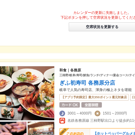
カレンダーの更新に失敗しました。
下記ボタンを押して空席状況を更新してくだ
空席状況を更新する
和食｜各務原
三柿野/岐阜/寿司/鮮魚/ランチ/ディナー/宴会コース/テ
ぎふ初寿司 各務原分店
岐阜で人気の寿司店、渾身の極上ネタを堪能
【アプリ予約限定】最大350ポイント還元対象店
口
3001～4000円
1501～2000円
名鉄各務原線 三柿野駅出口より徒歩約11
【ホットペッパーグルメネ