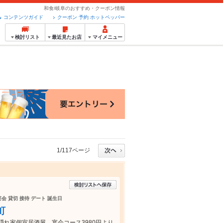
和食/岐阜のおすすめ・クーポン情報
コンテンツガイド
クーポン 予約 ホットペッパー
検討リスト
最近見たお店
マイメニュー
1/117ページ
宴会 貸切 接待 デート 誕生日
町
れ家個室居酒屋。宴会コース3980円より