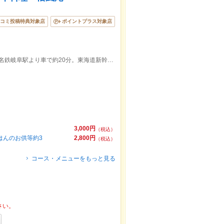
コミ投稿特典対象店
ポイントプラス対象店
岐阜各務原ICより車で25分。JR岐阜駅、名鉄岐阜駅より車で約20分。東海道新幹線岐阜羽島駅より車で45分。
3,000円
（税込）
はんのお供等約3
2,800円
（税込）
コース・メニューをもっと見る
さい。