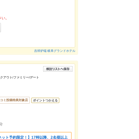
さい。
吉祥炉端 岐阜グランドホテル
イクアウト/ファミリー/デート
コミ投稿特典対象店
ポイントつかえる
分
ット予約限定！】17時以降、2名様以上