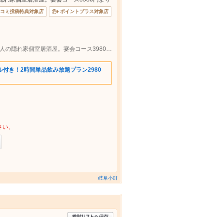
コミ投稿特典対象店
ポイントプラス対象店
岐阜駅徒歩1分で海鮮と焼き鳥を楽しむ大人の隠れ家個室居酒屋。宴会コース3980円より。
ル付き！2時間単品飲み放題プラン2980
さい。
岐阜小町