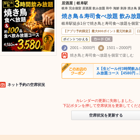
居酒屋｜岐阜駅
岐阜 完全個室 居酒屋 飲み放題 和牛 海鮮 刺身 焼き鳥 
焼き鳥＆寿司食べ放題 飲み放題
岐阜駅徒歩1分で焼き鳥と寿司食べ放題を個室
【アプリ予約限定】最大800ポイント還元対象店
口
ポイントつかえる
2001～3000円
1501～2000円
焼き鳥と寿司食べ放題を個室で楽しむ
X【生ビール付3時間飲み
み放題コース【4580円→3
ネット予約の空席状況
カレンダーの更新に失敗しました。
下記ボタンを押して空席状況を更新してくだ
空席状況を更新する