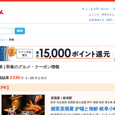
よくある問い合わせ
ようこそ、
さん
ゲスト
会員登録する（無料）
グルメ
和食
阜 | 和食のグルメ・クーポン情報
2330
索結果
件
1～20
件を表示
【PR】
居酒屋｜岐阜駅
岐阜 完全個室 居酒屋 飲み放題 和牛 海鮮 刺身 焼き鳥 
個室居酒屋 炉端と海鮮 岐阜小
岐阜駅徒歩1分で海鮮と焼き鳥を楽しむ大人の隠