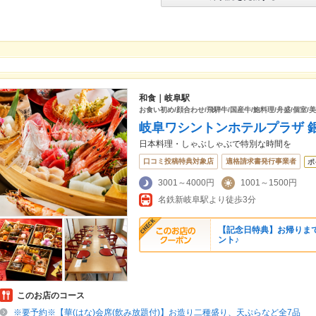
和食｜岐阜駅
お食い初め/顔合わせ/飛騨牛/国産牛/鮑料理/舟盛/個室
岐阜ワシントンホテルプラザ 
日本料理・しゃぶしゃぶで特別な時間を
口コミ投稿特典対象店
適格請求書発行事業者
ポ
3001～4000円
1001～1500円
名鉄新岐阜駅より徒歩3分
【記念日特典】お帰りま
ント♪
このお店のコース
※要予約※【華(はな)会席(飲み放題付)】お造り二種盛り、天ぷらなど全7品