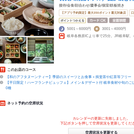
接待/会食/顔合わせ/慶事会/個室/鉄板焼き
【アプリ予約限定】最大350ポイント還元対象店
口
ポイントつかえる
5001～6000円
3001～4000円
このお店のコース
【和のアフタヌーンティー】季節のスイーツとお食事＋揖斐茶や紅茶等フリー
【平日限定！ハーフランチビュッフェ】メイン＆デザート付 岐阜食材や旬のご
0種
ネット予約の空席状況
カレンダーの更新に失敗しました。
下記ボタンを押して空席状況を更新してくだ
空席状況を更新する