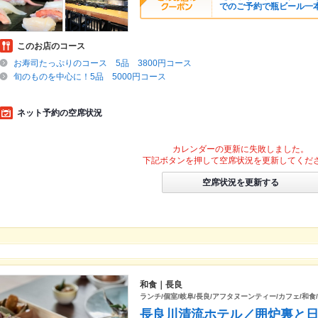
でのご予約で瓶ビール一
このお店のコース
お寿司たっぷりのコース 5品 3800円コース
旬のものを中心に！5品 5000円コース
ネット予約の空席状況
カレンダーの更新に失敗しました。
下記ボタンを押して空席状況を更新してくだ
空席状況を更新する
和食｜長良
ランチ/個室/岐阜/長良/アフタヌーンティー/カフェ/和食
長良川清流ホテル／囲炉裏と