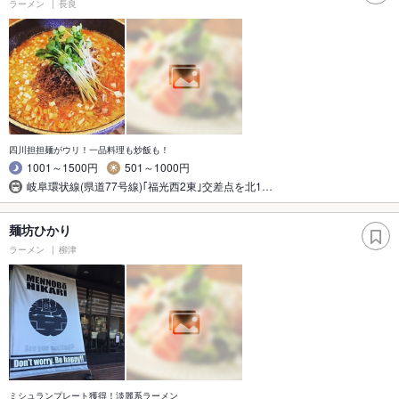
ラーメン
長良
四川担担麺がウリ！一品料理も炒飯も！
1001～1500円
501～1000円
岐阜環状線(県道77号線)｢福光西2東｣交差点を北1…
麺坊ひかり
ラーメン
柳津
ミシュランプレート獲得！淡麗系ラーメン