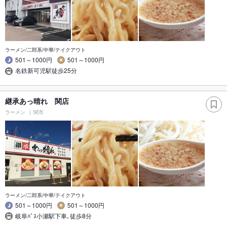
ラーメン/二郎系/中華/テイクアウト
501～1000円
501～1000円
名鉄新可児駅徒歩25分
継承あっ晴れ 関店
ラーメン
関市
ラーメン/二郎系/中華/テイクアウト
501～1000円
501～1000円
岐阜ﾊﾞｽ小瀬駅下車､徒歩8分