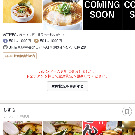
ACTIVEGのラーメン店！珠玉の一杯をぜひ！
501～1000円
501～1000円
JR岐阜駅中央北口から徒歩約3分/ｱｸﾃｨﾌﾞG内2階
口コミ投稿特典対象店
カレンダーの更新に失敗しました。
下記ボタンを押して空席状況を更新してください。
空席状況を更新する
しずも
ラーメン
中津川