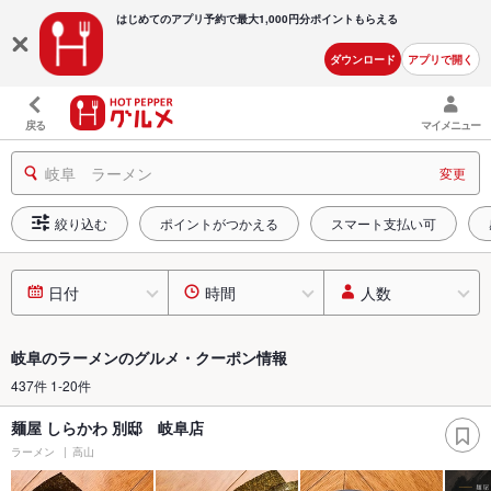
はじめてのアプリ予約で最大
1,000円分ポイントもらえる
ダウンロード
アプリで開く
戻る
マイメニュー
岐阜 ラーメン
変更
絞り込む
ポイントがつかえる
スマート支払い可
日付
時間
人数
岐阜のラーメンのグルメ・クーポン情報
437件 1-20件
麺屋 しらかわ 別邸 岐阜店
ラーメン
高山