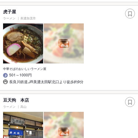
虎子屋
ラーメン
美濃加茂市
中華そばのおいしいラーメン屋
501～1000円
長良川鉄道,JR美濃太田駅北口より徒歩約9分
豆天狗 本店
ラーメン
高山