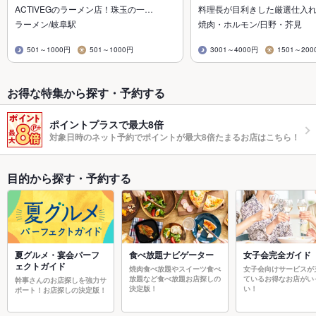
ACTIVEGのラーメン店！珠玉の一…
料理長が目利きした厳選仕入
ラーメン/岐阜駅
焼肉・ホルモン/日野・芥見
501～1000円
501～1000円
3001～4000円
1501～200
お得な特集から探す・予約する
ポイントプラスで最大8倍
対象日時のネット予約でポイントが最大8倍たまるお店はこちら！
目的から探す・予約する
夏グルメ・宴会パーフ
食べ放題ナビゲーター
女子会完全ガイド
ェクトガイド
焼肉食べ放題やスイーツ食べ
女子会向けサービスが
放題など食べ放題お店探しの
ているお得なお店がい
幹事さんのお店探しを強力サ
決定版！
い！
ポート！お店探しの決定版！