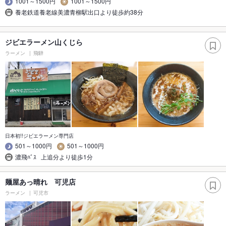
1001～1500円
1001～1500円
養老鉄道養老線美濃青柳駅出口より徒歩約38分
ジビエラーメン山くじら
ラーメン
飛騨
日本初!!ジビエラーメン専門店
501～1000円
501～1000円
濃飛ﾊﾞｽ 上追分より徒歩1分
麺屋あっ晴れ 可児店
ラーメン
可児市