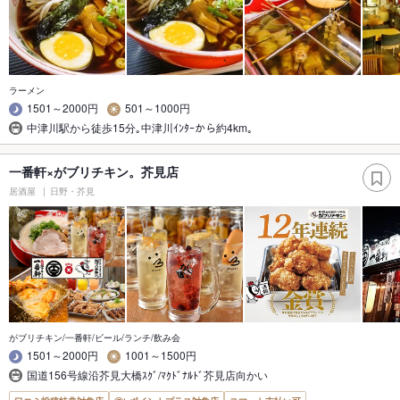
ラーメン
1501～2000円
501～1000円
中津川駅から徒歩15分｡中津川ｲﾝﾀｰから約4km｡
一番軒×がブリチキン。芥見店
居酒屋
日野・芥見
がブリチキン/一番軒/ビール/ランチ/飲み会
1501～2000円
1001～1500円
国道156号線沿芥見大橋ｽｸﾞ/ﾏｸﾄﾞﾅﾙﾄﾞ芥見店向かい