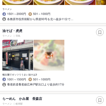
ラーメン
1501～2000円
501～1000円
各務原市役所前駅から県道93号を北へ徒歩11分で…
油そば・虎虎
ラーメン
羽島
極太麺でガッツリうまい油そば♪
1001～1500円
501～1000円
養老鉄道養老線広神戸駅出口より徒歩約17分
らーめん かみ屋 長森店
ラーメン
岐阜駅