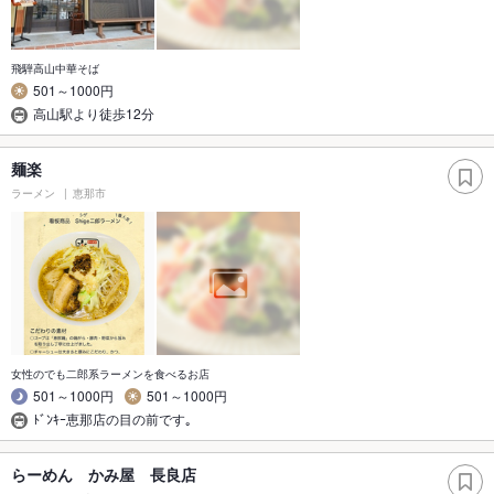
飛騨高山中華そば
501～1000円
高山駅より徒歩12分
麺楽
ラーメン
恵那市
女性のでも二郎系ラーメンを食べるお店
501～1000円
501～1000円
ﾄﾞﾝｷｰ恵那店の目の前です｡
らーめん かみ屋 長良店