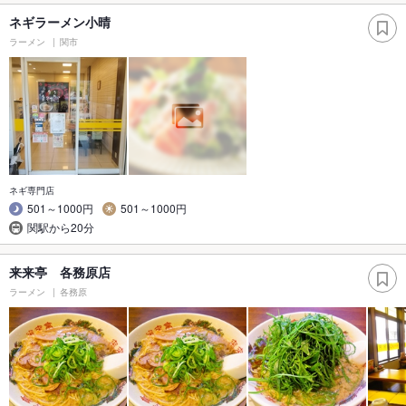
ネギラーメン小晴
ラーメン
関市
ネギ専門店
501～1000円
501～1000円
関駅から20分
来来亭 各務原店
ラーメン
各務原