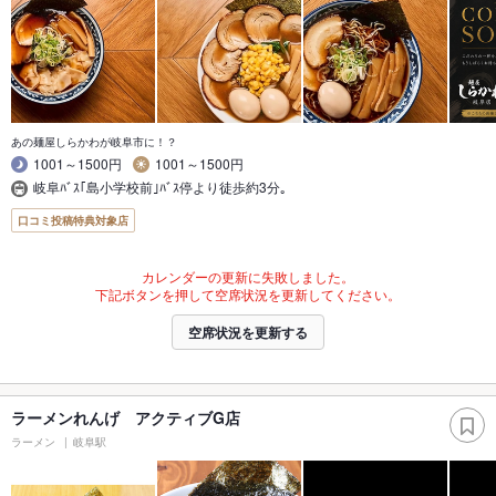
あの麺屋しらかわが岐阜市に！？
1001～1500円
1001～1500円
岐阜ﾊﾞｽ｢島小学校前｣ﾊﾞｽ停より徒歩約3分｡
口コミ投稿特典対象店
カレンダーの更新に失敗しました。
下記ボタンを押して空席状況を更新してください。
空席状況を更新する
ラーメンれんげ アクティブG店
ラーメン
岐阜駅