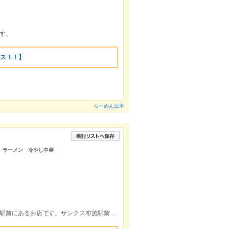
す。
ビス！！】
らーめん日本
 ラーメン 冷やし中華
近鉄大阪線布施駅中央北口から徒歩1分。駅前にあるお店です。サンクス布施駅前店の並びにあります。