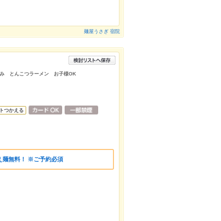
麺屋うさぎ 宿院
み とんこつラーメン お子様OK
トつかえる
え麺無料！ ※ご予約必須