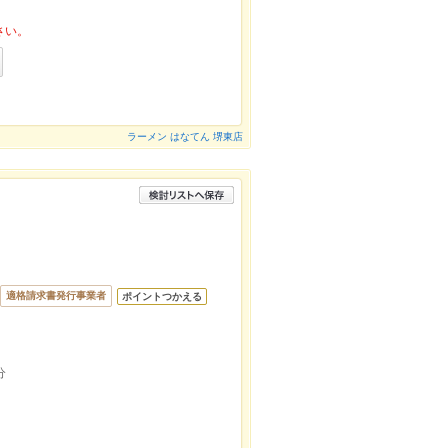
さい。
ラーメン はなてん 堺東店
適格請求書発行事業者
ポイントつかえる
分