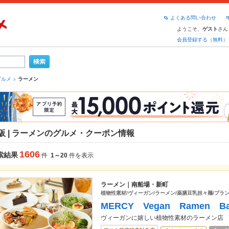
よくある問い合わせ
ようこそ、
さん
ゲスト
会員登録する（無料）
グルメ
ラーメン
阪 | ラーメンのグルメ・クーポン情報
1606
索結果
件
1～20
件を表示
ラーメン｜南船場・新町
植物性素材/ヴィーガン/ラーメン/薬膳豆乳担々麺/プラ
MERCY Vegan Ramen Bak
ヴィーガンに嬉しい植物性素材のラーメン店