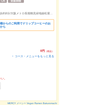
大阪メトロ中央線堺筋本町駅3出口より徒歩約8分/大阪メトロ長堀鶴見緑地線松屋町駅1出口より徒歩約9分
名様からのご利用でドリップコーヒーのお
様から
0円
（税込）
コース・メニューをもっと見る
さい。
MERCY メーシー Vegan Ramen Bakuromachi