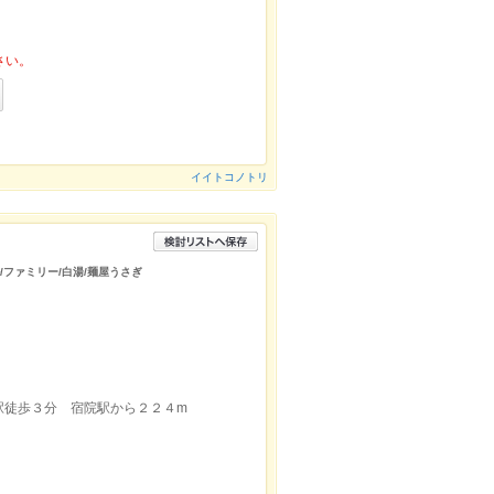
さい。
イイトコノトリ
ル/ファミリー/白湯/麺屋うさぎ
駅徒歩３分 宿院駅から２２４m