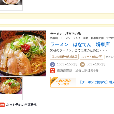
ラーメン｜堺市その他
浅香山 ラーメン ランチ 座敷 駐車場完備 サク飲
ラーメン はなてん 堺東店
究極のラーメン。全ては味のために・・・
口コミ投稿特典対象店
スマート支払い可
ポイン
1001～1500円
501～1000円
南海高野線 浅香山駅徒歩8分
【クーポンご提示で】替
ネット予約の空席状況