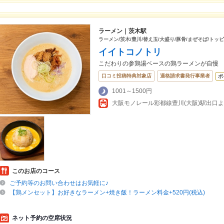
ラーメン｜茨木駅
ラーメン/茨木/豊川/替え玉/大盛り/豚骨/まぜそば/トッ
イイトコノトリ
こだわりの参鶏湯ベースの鶏ラーメンが自慢
口コミ投稿特典対象店
適格請求書発行事業者
ポ
1001～1500円
大阪モノレール彩都線豊川(大阪)駅出口よ
このお店のコース
ご予約等のお問い合わせはお気軽に♪
【鶏メンセット】お好きなラーメン+焼き飯！ラーメン料金+520円(税込)
ネット予約の空席状況