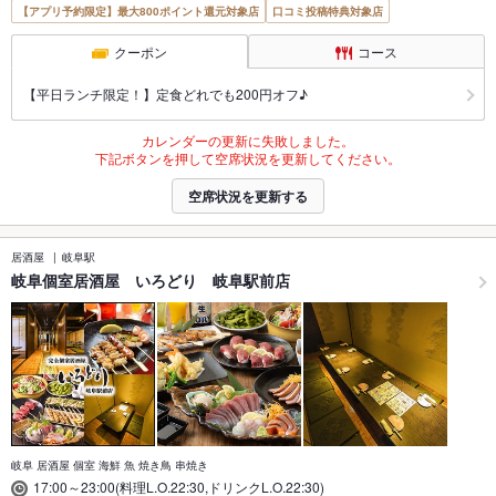
【アプリ予約限定】最大800ポイント還元対象店
口コミ投稿特典対象店
クーポン
コース
【平日ランチ限定！】定食どれでも200円オフ♪
カレンダーの更新に失敗しました。
下記ボタンを押して空席状況を更新してください。
空席状況を更新する
居酒屋
岐阜駅
岐阜個室居酒屋 いろどり 岐阜駅前店
岐阜 居酒屋 個室 海鮮 魚 焼き鳥 串焼き
17:00～23:00(料理L.O.22:30,ドリンクL.O.22:30)