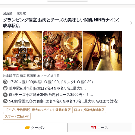
居酒屋
岐阜駅
グランピング個室 お肉とチーズの美味しい関係 NINE(ナイン)
岐阜駅店
岐阜駅 玉宮 個室 居酒屋 肉 チーズ 誕生日
17:30～翌1:00(料理L.O.翌0:00,ドリンクL.O.翌0:30)
岐阜駅徒歩1分|個室は2名/4名/6名/8名...最大3…
肉×チーズを堪能★3H飲放題付コース3500円～！…
54席(雰囲気◎の個室は2名/4名/6名/8名/10名...最大30名様まで対応)
【アプリ予約限定】最大800ポイント還元対象店
口コミ投稿特典対象店
スマート支払い可
クーポン
コース