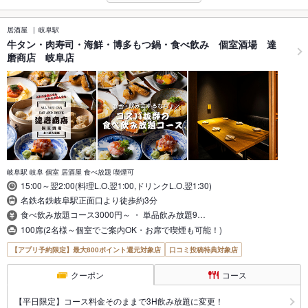
居酒屋
岐阜駅
牛タン・肉寿司・海鮮・博多もつ鍋・食べ飲み 個室酒場 達
磨商店 岐阜店
岐阜駅 岐阜 個室 居酒屋 食べ放題 喫煙可
15:00～翌2:00(料理L.O.翌1:00,ドリンクL.O.翌1:30)
名鉄名鉄岐阜駅正面口より徒歩約3分
食べ飲み放題コース3000円～ ・ 単品飲み放題9…
100席(2名様～個室でご案内OK・お席で喫煙も可能！)
【アプリ予約限定】最大800ポイント還元対象店
口コミ投稿特典対象店
クーポン
コース
【平日限定】コース料金そのままで3H飲み放題に変更！