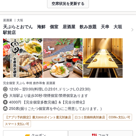
空席状況を更新する
居酒屋
大垣
天ぷらとおでん 海鮮 個室 居酒屋 飲み放題 天串 大垣
駅前店
完全個室 天ぷら 串焼 創作和食 居酒屋
12:00～翌0:00(料理L.O.23:01,ドリンクL.O.23:30)
大垣駅より徒歩30秒 喫煙個室/禁煙個室あります
4000円 【完全個室多数完備】&【完全分煙化】
250席(掘りごたつ個室席を中心にご用意しております。)
【アプリ予約限定】最大800ポイント還元対象店
口コミ投稿特典対象店
COIN+支払い可
スマート支払い可
クーポン
コース