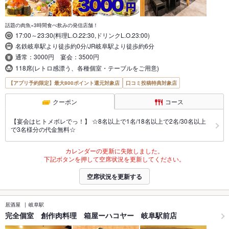
話題の肉魚×3時間食べ飲みの発信店舗！
17:00～23:30(料理L.O.22:30,ドリンクL.O.23:00)
名鉄岐阜駅より徒歩約0分/JR岐阜駅より徒歩約6分
通常：3000円 宴会：3500円
118席(レトロ感漂う、各種個室・テーブルをご用意)
【アプリ予約限定】最大800ポイント還元対象店
口コミ投稿特典対象店
クーポン
コース
【宴会はヒトメボレでっ！】 ☆8名以上で1名/18名以上で2名/30名以上
で3名様分の代金無料☆
カレンダーの更新に失敗しました。
下記ボタンを押して空席状況を更新してください。
空席状況を更新する
居酒屋
岐阜駅
完全個室 創作肉料理 箱屋ーハコヤー 岐阜駅前店