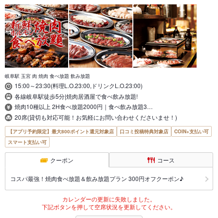
岐阜駅 玉宮 肉 焼肉 食べ放題 飲み放題
15:00～23:30(料理L.O.23:00,ドリンクL.O.23:00)
各線岐阜駅徒歩5分|焼肉居酒屋で食べ飲み放題!
焼肉10種以上 2H食べ放題2000円｜食べ飲み放題3…
20席(貸切も対応可能！お気軽にお問い合わせくださいませ！)
【アプリ予約限定】最大800ポイント還元対象店
口コミ投稿特典対象店
COIN+支払い可
スマート支払い可
クーポン
コース
コスパ最強！焼肉食べ放題＆飲み放題プラン 300円オフクーポン♪
カレンダーの更新に失敗しました。
下記ボタンを押して空席状況を更新してください。