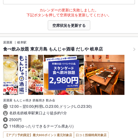
カレンダーの更新に失敗しました。
下記ボタンを押して空席状況を更新してください。
空席状況を更新する
居酒屋
岐阜駅
食べ飲み放題 東京月島 もんじゃ酒場 だしや 岐阜店
居酒屋 もんじゃ焼き 鉄板焼き 飲み会
12:00～翌0:00(料理L.O.23:00,ドリンクL.O.23:30)
名鉄名鉄岐阜駅東口より徒歩約1分
2500円
116席(ゆったりできるテーブル席あり)
【アプリ予約限定】最大800ポイント還元対象店
口コミ投稿特典対象店