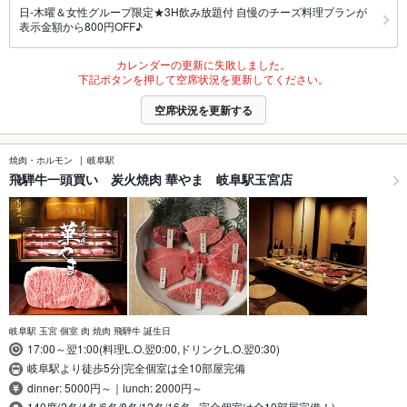
日-木曜＆女性グループ限定★3H飲み放題付 自慢のチーズ料理プランが
表示金額から800円OFF♪
カレンダーの更新に失敗しました。
下記ボタンを押して空席状況を更新してください。
空席状況を更新する
焼肉・ホルモン
岐阜駅
飛騨牛一頭買い 炭火焼肉 華やま 岐阜駅玉宮店
岐阜駅 玉宮 個室 肉 焼肉 飛騨牛 誕生日
17:00～翌1:00(料理L.O.翌0:00,ドリンクL.O.翌0:30)
岐阜駅より徒歩5分|完全個室は全10部屋完備
dinner: 5000円～｜lunch: 2000円～
140席(2名/4名/6名/8名/12名/16名...完全個室は全10部屋完備！)