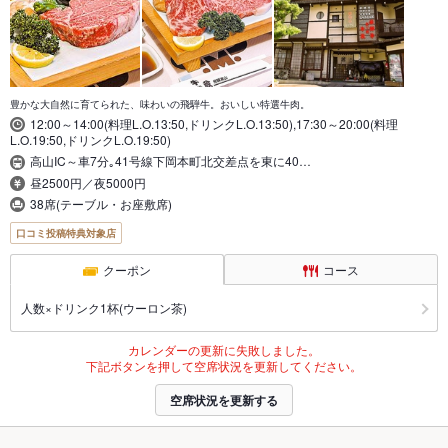
豊かな大自然に育てられた、味わいの飛騨牛。おいしい特選牛肉。
12:00～14:00(料理L.O.13:50,ドリンクL.O.13:50),17:30～20:00(料理
L.O.19:50,ドリンクL.O.19:50)
高山IC～車7分｡41号線下岡本町北交差点を東に40…
昼2500円／夜5000円
38席(テーブル・お座敷席)
口コミ投稿特典対象店
クーポン
コース
人数×ドリンク1杯(ウーロン茶)
カレンダーの更新に失敗しました。
下記ボタンを押して空席状況を更新してください。
空席状況を更新する