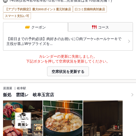
【アプリ予約限定】最大800ポイント還元対象店
口コミ投稿特典対象店
スマート支払い可
クーポン
コース
【前日までの予約必須】肉好きのお祝いに◎肉ブーケ×ホールケーキで
主役が喜ぶWサプライズを...
カレンダーの更新に失敗しました。
下記ボタンを押して空席状況を更新してください。
空席状況を更新する
居酒屋
岐阜駅
飯処 雲隠レ 岐阜玉宮店