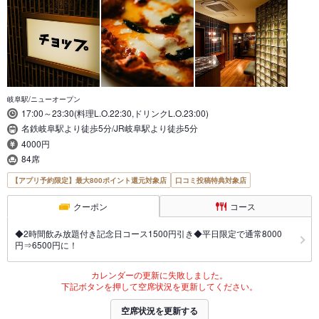
岐阜駅/ニューオープン
17:00～23:30(料理L.O.22:30,ドリンクL.O.23:00)
名鉄岐阜駅より徒歩5分/JR岐阜駅より徒歩5分
4000円
84席
【アプリ予約限定】最大800ポイント還元対象店
口コミ投稿特典対象店
クーポン
コース
◆2時間飲み放題付き記念日コース1500円引き◆平日限定で通常8000
円⇒6500円に！
カレンダーの更新に失敗しました。
下記ボタンを押して空席状況を更新してください。
空席状況を更新する