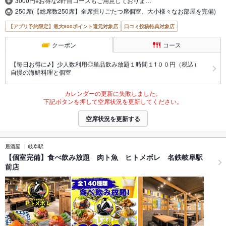
3000円※お得な2軒目コースもご用意しておりま…
250席(【総席数250席】全席掘りごたつ席個室、大小様々なお部屋を完備)
【アプリ予約限定】最大800ポイント還元対象店
口コミ投稿特典対象店
クーポン
コース
【毎日お得に♪】少人数利用◎単品飲み放題１時間１1００円（税込）
自慢の海鮮料理と個室
カレンダーの更新に失敗しました。
下記ボタンを押して空席状況を更新してください。
空席状況を更新する
居酒屋
岐阜駅
【個室完備】食べ飲み放題 肉ト魚 ヒトメボレ 名鉄岐阜駅
前店