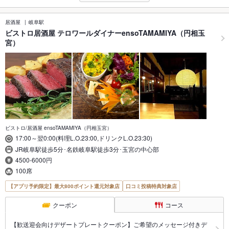
居酒屋
岐阜駅
ビストロ居酒屋 テロワールダイナーensoTAMAMIYA（円相玉
宮）
ビストロ/居酒屋 ensoTAMAMIYA（円相玉宮）
17:00～翌0:00(料理L.O.23:00,ドリンクL.O.23:30)
JR岐阜駅徒歩5分･名鉄岐阜駅徒歩3分･玉宮の中心部
4500-6000円
100席
【アプリ予約限定】最大800ポイント還元対象店
口コミ投稿特典対象店
クーポン
コース
【歓送迎会向けデザートプレートクーポン】ご希望のメッセージ付きデ