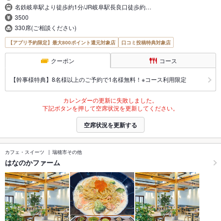
名鉄岐阜駅より徒歩約1分/JR岐阜駅長良口徒歩約…
3500
330席(ご相談ください)
【アプリ予約限定】最大800ポイント還元対象店
口コミ投稿特典対象店
クーポン
コース
【幹事様特典】8名様以上のご予約で1名様無料！※コース利用限定
カレンダーの更新に失敗しました。
下記ボタンを押して空席状況を更新してください。
空席状況を更新する
カフェ・スイーツ
瑞穂市その他
はなのかファーム