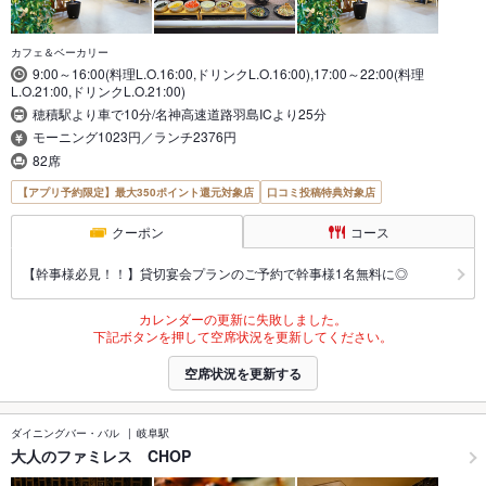
カフェ＆ベーカリー
9:00～16:00(料理L.O.16:00,ドリンクL.O.16:00),17:00～22:00(料理
L.O.21:00,ドリンクL.O.21:00)
穂積駅より車で10分/名神高速道路羽島ICより25分
モーニング1023円／ランチ2376円
82席
【アプリ予約限定】最大350ポイント還元対象店
口コミ投稿特典対象店
クーポン
コース
【幹事様必見！！】貸切宴会プランのご予約で幹事様1名無料に◎
カレンダーの更新に失敗しました。
下記ボタンを押して空席状況を更新してください。
空席状況を更新する
ダイニングバー・バル
岐阜駅
大人のファミレス CHOP