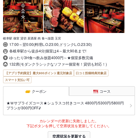
岐阜駅 個室 貸切 居酒屋 肉 食べ放題 玉宮
17:00～翌0:00(料理L.O.23:00,ドリンクL.O.23:30)
各岐阜駅から徒歩4分|個室は4～最大90名まで!
ゆったり3H食べ飲み放題4000円～★個室多数完備
132席(モダンクラシックなソファー個室有！貸切も対応！)
【アプリ予約限定】最大800ポイント還元対象店
口コミ投稿特典対象店
スマート支払い可
クーポン
コース
★Ｗサプライズコース★シュラスコ付きコース 4800円/5300円/5800円
プランが300円OFF♪
カレンダーの更新に失敗しました。
下記ボタンを押して空席状況を更新してください。
空席状況を更新する