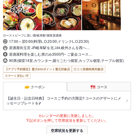
ローストビーフに旨い酒/岐阜駅/個室居酒屋
17:00～翌0:00(料理L.O.23:00,ドリンクL.O.23:30)
居酒屋街玉宮 JR岐阜駅を北,ｺﾈﾙ,岐州さんを西へ…
居酒屋料理を楽しむ席のみ3500円~ ご宴会コース…
90席(個室14室,カウンター,掘りごたつ個室,カップル個室,テーブル個室)
【アプリ予約限定】最大800ポイント還元対象店
口コミ投稿特典対象店
スマート支払い可
クーポン
コース
【誕生日・記念日特典】 コースご予約の方限定!! コースのデザートにメ
ッセージプレートを♪
カレンダーの更新に失敗しました。
下記ボタンを押して空席状況を更新してください。
空席状況を更新する