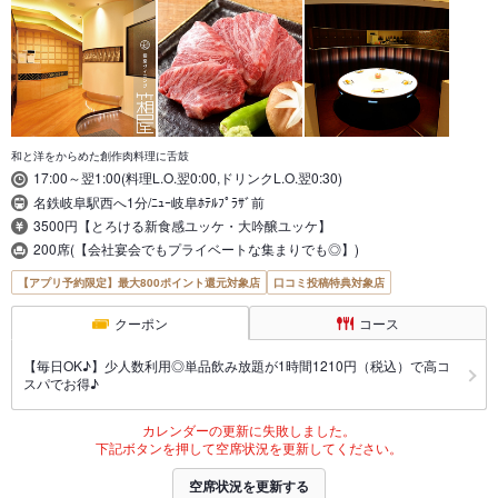
和と洋をからめた創作肉料理に舌鼓
17:00～翌1:00(料理L.O.翌0:00,ドリンクL.O.翌0:30)
名鉄岐阜駅西へ1分/ﾆｭｰ岐阜ﾎﾃﾙﾌﾟﾗｻﾞ前
3500円【とろける新食感ユッケ・大吟醸ユッケ】
200席(【会社宴会でもプライベートな集まりでも◎】)
【アプリ予約限定】最大800ポイント還元対象店
口コミ投稿特典対象店
クーポン
コース
【毎日OK♪】少人数利用◎単品飲み放題が1時間1210円（税込）で高コ
スパでお得♪
カレンダーの更新に失敗しました。
下記ボタンを押して空席状況を更新してください。
空席状況を更新する