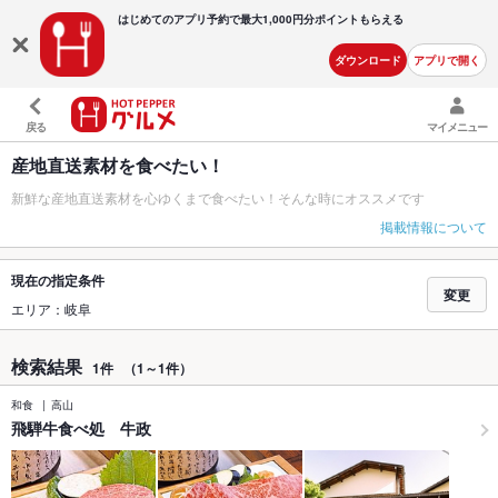
はじめてのアプリ予約で最大
1,000円分ポイントもらえる
ダウンロード
アプリで開く
戻る
マイメニュー
産地直送素材を食べたい！
新鮮な産地直送素材を心ゆくまで食べたい！そんな時にオススメです
掲載情報について
現在の指定条件
変更
エリア：岐阜
検索結果
1件
（1～1件）
和食
高山
飛騨牛食べ処 牛政