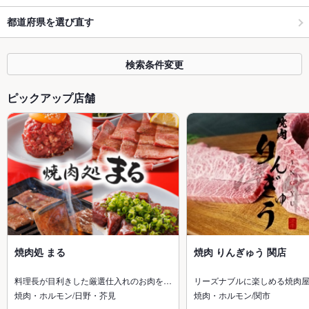
都道府県を選び直す
検索条件変更
ピックアップ店舗
焼肉処 まる
焼肉 りんぎゅう 関店
料理長が目利きした厳選仕入れのお肉を…
リーズナブルに楽しめる焼肉
焼肉・ホルモン/日野・芥見
焼肉・ホルモン/関市