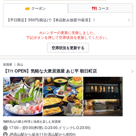
クーポン
コース
【平日限定】550円(税込)で【単品飲み放題1h延長】！
カレンダーの更新に失敗しました。
下記ボタンを押して空席状況を更新してください。
空席状況を更新する
居酒屋
高山
【7/1 OPEN】気軽な大衆居酒屋 あじ平 朝日町店
飛騨高山の郷土料理と地酒を楽しむ居酒屋
17:00～翌0:00(料理L.O.23:00,ドリンクL.O.23:00)
JR高山駅から徒歩11分/高山駅から800m