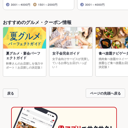
3001～4000円
1501～2000円
3001～4000円
おすすめのグルメ・クーポン情報
夏グルメ・宴会パーフ
女子会完全ガイド
食べ放題ナビゲー
ェクトガイド
女子会向けサービスが充実し
焼肉食べ放題やスイー
ているお得なお店がいっぱ
放題など食べ放題お店
幹事さんのお店探しを強力サ
い！
決定版！
ポート！お店探しの決定版！
戻る
ページの先頭へ戻る