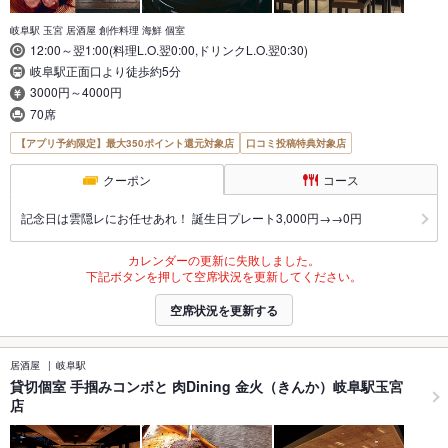
岐阜駅 玉宮 居酒屋 創作料理 海鮮 個室
12:00～翌1:00(料理L.O.翌0:00,ドリンクL.O.翌0:30)
岐阜駅正面口より徒歩約5分
3000円～4000円
70席
【アプリ予約限定】最大350ポイント還元対象店
口コミ投稿特典対象店
クーポン
コース
記念日は雲隠レにお任せあれ！ 誕生日プレート3,000円→→0円
カレンダーの更新に失敗しました。
下記ボタンを押して空席状況を更新してください。
空席状況を更新する
居酒屋
岐阜駅
貸切個室 手掴みコンボと 肉Dining 金火（きんか）岐阜駅玉宮
店