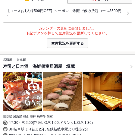
【コースお1人様500円OFF】クーポン ご利用で飲み放題コース3500円
～
カレンダーの更新に失敗しました。
下記ボタンを押して空席状況を更新してください。
空席状況を更新する
居酒屋
岐阜駅
寿司と日本酒 海鮮個室居酒屋 堀蔵
岐阜駅 居酒屋 和食 海鮮 飛騨牛 個室
17:30～翌2:00(料理L.O.翌1:00,ドリンクL.O.翌1:30)
JR岐阜駅より徒歩2分､名鉄新岐阜駅より徒歩2分