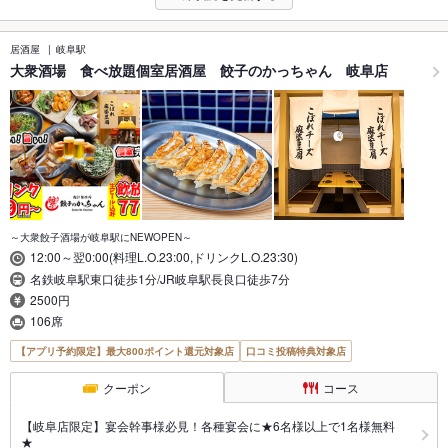
居酒屋
岐阜駅
大衆酒場 食べ放題個室居酒屋 餃子のかっちゃん 岐阜店
～大衆餃子酒場が岐阜駅にNEWOPEN～
12:00～翌0:00(料理L.O.23:00,ドリンクL.O.23:30)
名鉄岐阜駅東口徒歩1分/JR岐阜駅長良口徒歩7分
2500円
106席
【アプリ予約限定】最大800ポイント還元対象店
口コミ投稿特典対象店
クーポン
コース
【岐阜店限定】宴会幹事様必見！各種宴会に★6名様以上で1名様無料
★