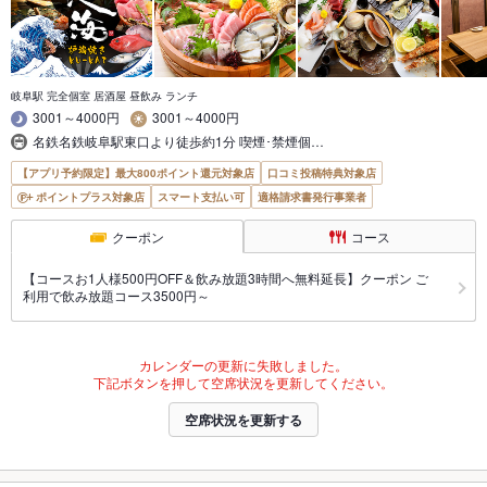
岐阜駅 完全個室 居酒屋 昼飲み ランチ
3001～4000円
3001～4000円
名鉄名鉄岐阜駅東口より徒歩約1分 喫煙･禁煙個…
【アプリ予約限定】最大800ポイント還元対象店
口コミ投稿特典対象店
ポイントプラス対象店
スマート支払い可
適格請求書発行事業者
クーポン
コース
【コースお1人様500円OFF＆飲み放題3時間へ無料延長】クーポン ご
利用で飲み放題コース3500円～
カレンダーの更新に失敗しました。
下記ボタンを押して空席状況を更新してください。
空席状況を更新する