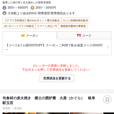
厳選した海の幸と名古屋めしの個室居酒屋
3001～4000円
2001～3000円
大垣駅より徒歩約0分 喫煙個室/禁煙個室あります
【アプリ予約限定】最大800ポイント還元対象店
口コミ投稿特典対象店
ポイントプラス対象店
スマート支払い可
適格請求書発行事業者
クーポン
コース
【コースお1人様500円OFF】クーポン ご利用で飲み放題コース3500円
～
カレンダーの更新に失敗しました。
下記ボタンを押して空席状況を更新してください。
空席状況を更新する
旬食材の炭火焼き 郷土の囲炉裏 火座（かぐら） 岐阜
駅玉宮
居酒屋
岐阜駅