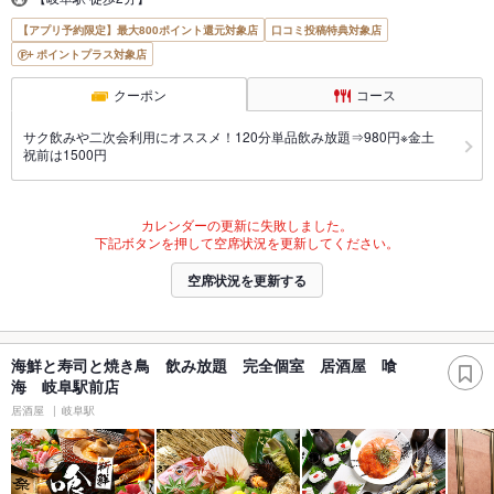
【アプリ予約限定】最大800ポイント還元対象店
口コミ投稿特典対象店
ポイントプラス対象店
クーポン
コース
サク飲みや二次会利用にオススメ！120分単品飲み放題⇒980円※金土
祝前は1500円
カレンダーの更新に失敗しました。
下記ボタンを押して空席状況を更新してください。
空席状況を更新する
海鮮と寿司と焼き鳥 飲み放題 完全個室 居酒屋 喰
海 岐阜駅前店
居酒屋
岐阜駅