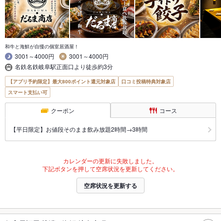
和牛と海鮮が自慢の個室居酒屋！
3001～4000円
3001～4000円
名鉄名鉄岐阜駅正面口より徒歩約3分
【アプリ予約限定】最大800ポイント還元対象店
口コミ投稿特典対象店
スマート支払い可
クーポン
コース
【平日限定】お値段そのまま飲み放題2時間→3時間
カレンダーの更新に失敗しました。
下記ボタンを押して空席状況を更新してください。
空席状況を更新する