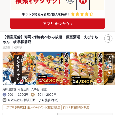
【個室完備】寿司×海鮮食べ飲み放題 個室酒場 えびすち
ゃん 岐阜駅前店
居酒屋
岐阜駅
海鮮 居酒屋 肉 誕生日 女子会 個室
2001～3000円
1501～2000円
名鉄名鉄岐阜駅正面口より徒歩約3分
【アプリ予約限定】最大800ポイント還元対象店
口コミ投稿特典対象店