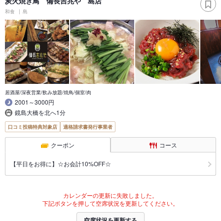
炭火焼き鳥 備長吉兆や 島店
和食
島
居酒屋/深夜営業/飲み放題/焼鳥/個室/肉
2001～3000円
鏡島大橋を北へ1分
口コミ投稿特典対象店
適格請求書発行事業者
クーポン
コース
【平日をお得に】☆お会計10%OFF☆
カレンダーの更新に失敗しました。
下記ボタンを押して空席状況を更新してください。
空席状況を更新する