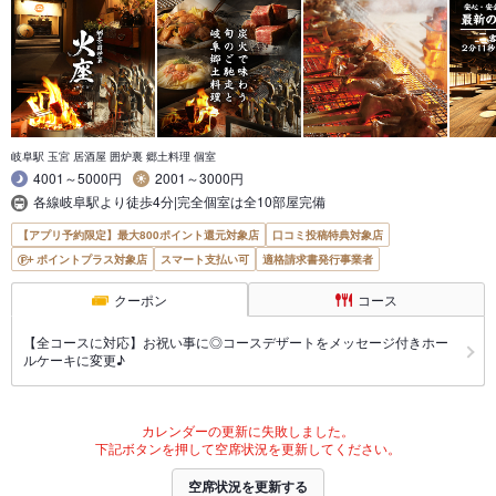
岐阜駅 玉宮 居酒屋 囲炉裏 郷土料理 個室
4001～5000円
2001～3000円
各線岐阜駅より徒歩4分|完全個室は全10部屋完備
【アプリ予約限定】最大800ポイント還元対象店
口コミ投稿特典対象店
ポイントプラス対象店
スマート支払い可
適格請求書発行事業者
クーポン
コース
【全コースに対応】お祝い事に◎コースデザートをメッセージ付きホー
ルケーキに変更♪
カレンダーの更新に失敗しました。
下記ボタンを押して空席状況を更新してください。
空席状況を更新する