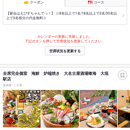
クーポン
コース
【宴会はえびすちゃんでっ！】 ☆8名以上で1名/18名以上で2名/30名以
上で3名様分の代金無料☆
カレンダーの更新に失敗しました。
下記ボタンを押して空席状況を更新してください。
空席状況を更新する
全席完全個室 海鮮 炉端焼き 大名古屋酒場喰海 大垣
駅店
居酒屋
大垣