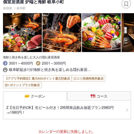
個室居酒屋 炉端と海鮮 岐阜小町
居酒屋
岐阜駅
海鮮と焼き鳥を楽しむ大人の隠れ家居酒屋
3001～4000円
2001～3000円
岐阜駅徒歩1分!海鮮と焼き鳥を楽しめる隠れ家居…
【アプリ予約限定】最大800ポイント還元対象店
口コミ投稿特典対象店
ポイントプラス対象店
クーポン
コース
Z【当日予約OK】生ビール付き！2時間単品飲み放題プラン2980円
→1980円！
カレンダーの更新に失敗しました。