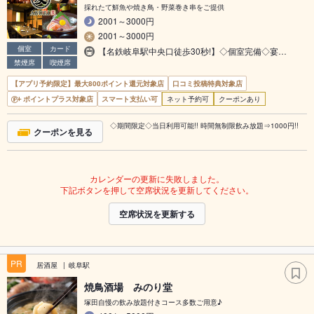
採れたて鮮魚や焼き鳥・野菜巻き串をご提供
2001～3000円
2001～3000円
個室
カード
【名鉄岐阜駅中央口徒歩30秒!】◇個室完備◇宴…
禁煙席
喫煙席
【アプリ予約限定】最大800ポイント還元対象店
口コミ投稿特典対象店
ポイントプラス対象店
スマート支払い可
ネット予約可
クーポンあり
◇期間限定◇当日利用可能!! 時間無制限飲み放題⇒1000円!!
クーポンを見る
カレンダーの更新に失敗しました。
下記ボタンを押して空席状況を更新してください。
空席状況を更新する
PR
居酒屋
岐阜駅
焼鳥酒場 みのり堂
塚田自慢の飲み放題付きコース多数ご用意♪