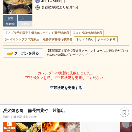
4001～5000円
名鉄岐阜駅より徒歩1分
個室
カード
禁煙席
喫煙席
【アプリ予約限定】最大800ポイント還元対象店
口コミ投稿特典対象店
ポイントプラス対象店
適格請求書発行事業者
ネット予約可
クーポンあり
【期間限定！宴会で使えるクーポン】コースご予約で★プレミ
クーポンを見る
アム飲み放題にグレードアップ！
カレンダーの更新に失敗しました。
下記ボタンを押して空席状況を更新してください。
空席状況を更新する
炭火焼き鳥 備長吉兆や 茜部店
和食
岐阜駅以南その他