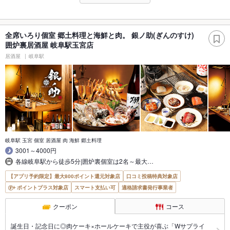
全席いろり個室 郷土料理と海鮮と肉。 銀ノ助(ぎんのすけ)
囲炉裏居酒屋 岐阜駅玉宮店
居酒屋
岐阜駅
岐阜駅 玉宮 個室 居酒屋 肉 海鮮 郷土料理
3001～4000円
各線岐阜駅から徒歩5分|囲炉裏個室は2名～最大…
【アプリ予約限定】最大800ポイント還元対象店
口コミ投稿特典対象店
ポイントプラス対象店
スマート支払い可
適格請求書発行事業者
クーポン
コース
誕生日・記念日に◎肉ケーキ×ホールケーキで主役が喜ぶ「Wサプライ