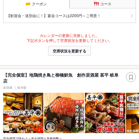
クーポン
コース
【歓迎会・送別会に！】宴会コースは2200円～ご用意！
カレンダーの更新に失敗しました。
下記ボタンを押して空席状況を更新してください。
空席状況を更新する
【完全個室】地鶏焼き鳥と柳橋鮮魚 創作居酒屋 甚平 岐阜
店
居酒屋
岐阜駅
完全個室で味わう～炭火地鶏と本格焼酎～