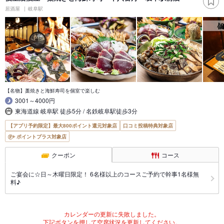
居酒屋
岐阜駅
【名物】藁焼きと海鮮寿司を個室で楽しむ
3001～4000円
東海道線 岐阜駅 徒歩5分 / 名鉄岐阜駅徒歩3分
【アプリ予約限定】最大800ポイント還元対象店
口コミ投稿特典対象店
ポイントプラス対象店
クーポン
コース
ご宴会に☆日～木曜日限定！ 6名様以上のコースご予約で幹事1名様無
料♪
カレンダーの更新に失敗しました。
下記ボタンを押して空席状況を更新してください。