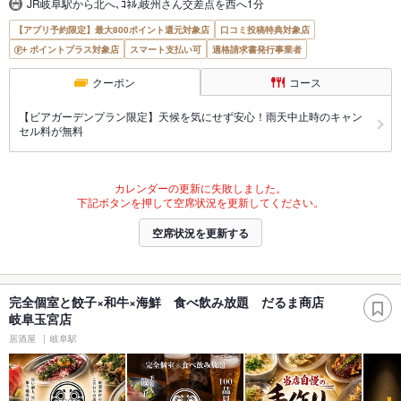
JR岐阜駅から北へ､ｺﾈﾙ,岐州さん交差点を西へ1分
【アプリ予約限定】最大800ポイント還元対象店
口コミ投稿特典対象店
ポイントプラス対象店
スマート支払い可
適格請求書発行事業者
クーポン
コース
【ビアガーデンプラン限定】天候を気にせず安心！雨天中止時のキャン
セル料が無料
カレンダーの更新に失敗しました。
下記ボタンを押して空席状況を更新してください。
空席状況を更新する
完全個室と餃子×和牛×海鮮 食べ飲み放題 だるま商店
岐阜玉宮店
居酒屋
岐阜駅