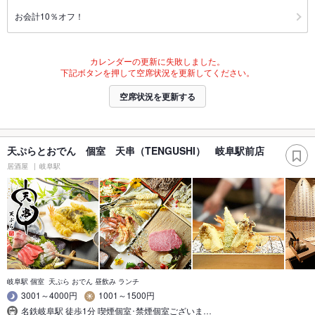
お会計10％オフ！
カレンダーの更新に失敗しました。
下記ボタンを押して空席状況を更新してください。
空席状況を更新する
天ぷらとおでん 個室 天串（TENGUSHI） 岐阜駅前店
居酒屋
岐阜駅
岐阜駅 個室 天ぷら おでん 昼飲み ランチ
3001～4000円
1001～1500円
名鉄岐阜駅 徒歩1分 喫煙個室･禁煙個室ございま…