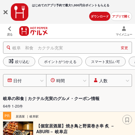
はじめてのアプリ予約で最大
1,000円分ポイントもらえる
ダウンロード
アプリで開く
戻る
マイメニュー
岐阜 和食 カクテル充実
変更
絞り込む
ポイントがつかえる
スマート支払い可
日付
時間
人数
岐阜の和食 | カクテル充実のグルメ・クーポン情報
64件 1-20件
PR
居酒屋
岐阜駅
【個室居酒屋】焼き鳥と野菜巻き串 炙 －
ABURI－ 岐阜店