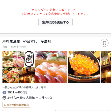
カレンダーの更新に失敗しました。
下記ボタンを押して空席状況を更新してください。
空席状況を更新する
寿司居酒屋 や台ずし 芋島町
和食
岐阜市その他
一貫から注文OKの本格職人にぎり寿司
3001～4000円
名鉄各務原線 高田橋 出口徒歩9分
口コミ投稿特典対象店