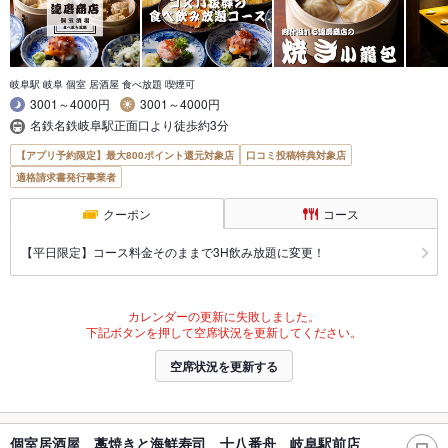
岐阜駅 岐阜 個室 居酒屋 食べ放題 喫煙可
3001～4000円
3001～4000円
名鉄名鉄岐阜駅正面口より徒歩約3分
【アプリ予約限定】最大800ポイント還元対象店
口コミ投稿特典対象店
適格請求書発行事業者
クーポン
コース
【平日限定】コース料金そのままで3H飲み放題に変更！
カレンダーの更新に失敗しました。
下記ボタンを押して空席状況を更新してください。
空席状況を更新する
個室居酒屋 藁焼きと海鮮寿司 十八番舟 岐阜駅前店