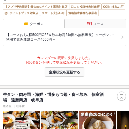
【アプリ予約限定】最大800ポイント還元対象店
口コミ投稿特典対象店
COIN+支払い可
ポイントプラス対象店
スマート支払い可
適格請求書発行事業者
クーポン
コース
【コースお1人様500円OFF＆飲み放題3時間へ無料延長】クーポン ご
利用で飲み放題コース4000円～
カレンダーの更新に失敗しました。
下記ボタンを押して空席状況を更新してください。
空席状況を更新する
牛タン・肉寿司・海鮮・博多もつ鍋・食べ飲み 個室酒
場 達磨商店 岐阜店
居酒屋
岐阜駅