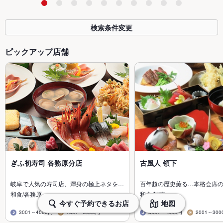
検索条件変更
ピックアップ店舗
ぎふ初寿司 各務原分店
古風人 領下
岐阜で人気の寿司店、渾身の極上ネタを…
百年超の歴史薫る…本格会席
和食/各務原
和食/岐南
今すぐ予約できるお店
地図
3001～4000円
1501～2000円
3001～4000円
2001～300