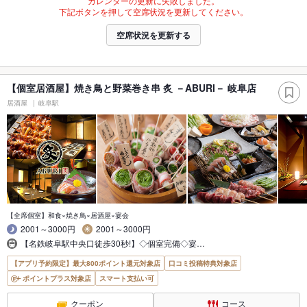
カレンダーの更新に失敗しました。
下記ボタンを押して空席状況を更新してください。
空席状況を更新する
【個室居酒屋】焼き鳥と野菜巻き串 炙 －ABURI－ 岐阜店
居酒屋
岐阜駅
【全席個室】和食×焼き鳥×居酒屋×宴会
2001～3000円
2001～3000円
【名鉄岐阜駅中央口徒歩30秒!】◇個室完備◇宴…
【アプリ予約限定】最大800ポイント還元対象店
口コミ投稿特典対象店
ポイントプラス対象店
スマート支払い可
クーポン
コース