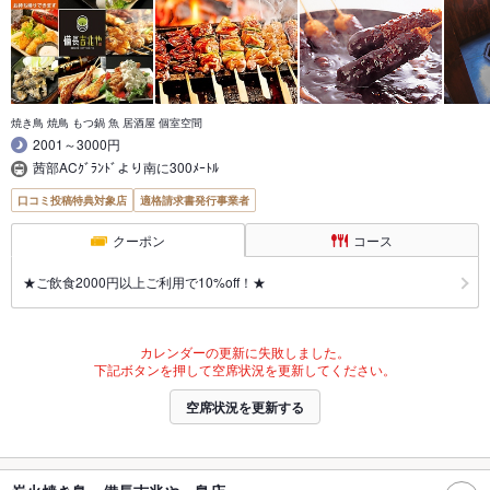
焼き鳥 焼鳥 もつ鍋 魚 居酒屋 個室空間
2001～3000円
茜部ACｸﾞﾗﾝﾄﾞより南に300ﾒｰﾄﾙ
口コミ投稿特典対象店
適格請求書発行事業者
クーポン
コース
★ご飲食2000円以上ご利用で10%off！★
カレンダーの更新に失敗しました。
下記ボタンを押して空席状況を更新してください。
空席状況を更新する