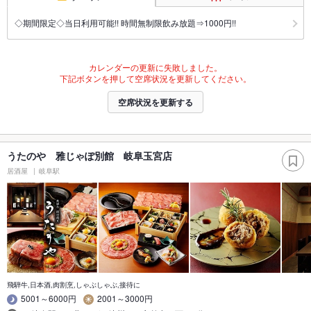
◇期間限定◇当日利用可能!! 時間無制限飲み放題⇒1000円!!
カレンダーの更新に失敗しました。
下記ボタンを押して空席状況を更新してください。
空席状況を更新する
うたのや 雅じゃぽ別館 岐阜玉宮店
居酒屋
岐阜駅
飛騨牛,日本酒,肉割烹,しゃぶしゃぶ,接待に
5001～6000円
2001～3000円