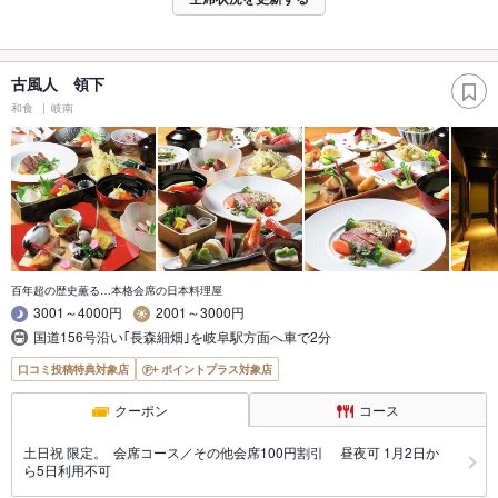
古風人 領下
和食
岐南
百年超の歴史薫る…本格会席の日本料理屋
3001～4000円
2001～3000円
国道156号沿い｢長森細畑｣を岐阜駅方面へ車で2分
口コミ投稿特典対象店
ポイントプラス対象店
クーポン
コース
土日祝 限定。 会席コース／その他会席100円割引 昼夜可 1月2日か
ら5日利用不可