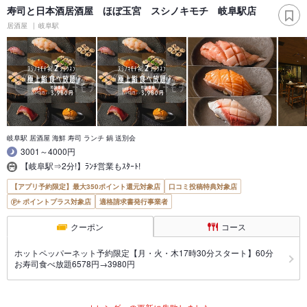
寿司と日本酒居酒屋 ほぼ玉宮 スシノキモチ 岐阜駅店
居酒屋
岐阜駅
岐阜駅 居酒屋 海鮮 寿司 ランチ 鍋 送別会
3001～4000円
【岐阜駅⇒2分!】ﾗﾝﾁ営業もｽﾀｰﾄ!
【アプリ予約限定】最大350ポイント還元対象店
口コミ投稿特典対象店
ポイントプラス対象店
適格請求書発行事業者
クーポン
コース
ホットペッパーネット予約限定【月・火・木17時30分スタート】60分
お寿司食べ放題6578円→3980円