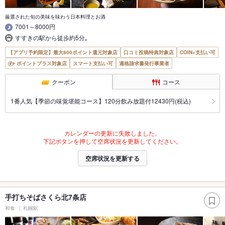
厳選された旬の美味を味わう日本料理とお酒
7001～8000円
すすきの駅から徒歩約5分｡
【アプリ予約限定】最大800ポイント還元対象店
口コミ投稿特典対象店
COIN+支払い可
ポイントプラス対象店
スマート支払い可
適格請求書発行事業者
クーポン
コース
1番人気【季節の味覚堪能コース】120分飲み放題付12430円(税込)
カレンダーの更新に失敗しました。
下記ボタンを押して空席状況を更新してください。
空席状況を更新する
手打ちそばさくら北7条店
和食
札幌駅