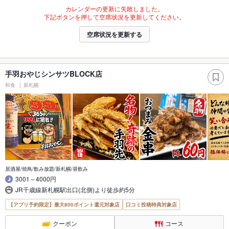
カレンダーの更新に失敗しました。
下記ボタンを押して空席状況を更新してください。
空席状況を更新する
手羽おやじシンサツBLOCK店
和食
新札幌
居酒屋/焼鳥/飲み放題/新札幌/昼飲み
3001～4000円
JR千歳線新札幌駅出口(北側)より徒歩約5分
【アプリ予約限定】最大800ポイント還元対象店
口コミ投稿特典対象店
クーポン
コース