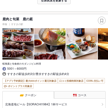
空席状況を更新する
鹿肉と旬菜 鹿の庭
和食
すすきの駅
蝦夷鹿と旬食材のモダンジビエ料理
5001～6000円
すすきの駅徒歩約3分/豊水すすきの駅徒歩約4分
【アプリ予約限定】最大800ポイント還元対象店
口コミ投稿特典対象店
COIN+支払い可
ポイントプラス対象店
クーポン
コース
北海道地ビール【SORACHI1984】1杯サービス