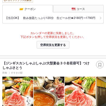
ポイントプラス対象店
クーポン
コース
【当日OK】 飲み放題たっぷり120分 生ビール付★2180円⇒1790円
カレンダーの更新に失敗しました。
下記ボタンを押して空席状況を更新してください。
空席状況を更新する
【ジンギスカンしゃぶしゃぶ/大型宴会３０名収容可】つけ
しゃぶさとう
和食
すすきの駅