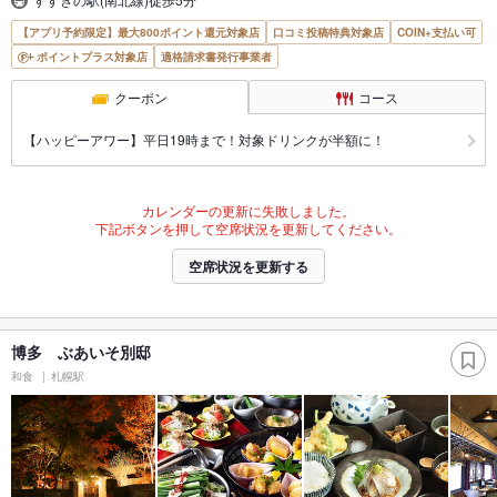
【アプリ予約限定】最大800ポイント還元対象店
口コミ投稿特典対象店
COIN+支払い可
ポイントプラス対象店
適格請求書発行事業者
クーポン
コース
【ハッピーアワー】平日19時まで！対象ドリンクが半額に！
カレンダーの更新に失敗しました。
下記ボタンを押して空席状況を更新してください。
空席状況を更新する
博多 ぶあいそ別邸
和食
札幌駅