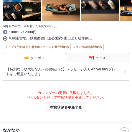
旬を目の前で、落ち着いた空間で味わう。
10001～12000円
札幌市営地下鉄東西線円山公園駅4出口より徒歩約…
【アプリ予約限定】最大800ポイント還元対象店
口コミ投稿特典対象店
クーポン
コース
【特別な日や大切な人へのお祝いに】メッセージ入りAniversaryプレー
トをご用意いたします
カレンダーの更新に失敗しました。
下記ボタンを押して空席状況を更新してください。
空席状況を更新する
なかなか