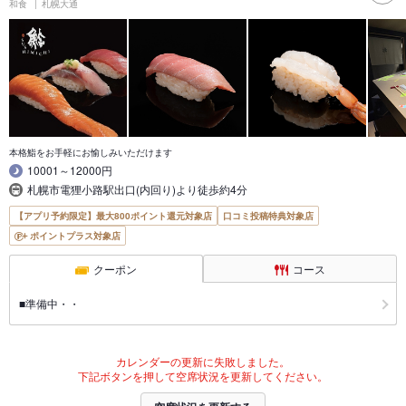
和食
札幌大通
本格鮨をお手軽にお愉しみいただけます
10001～12000円
札幌市電狸小路駅出口(内回り)より徒歩約4分
【アプリ予約限定】最大800ポイント還元対象店
口コミ投稿特典対象店
ポイントプラス対象店
クーポン
コース
■準備中・・
カレンダーの更新に失敗しました。
下記ボタンを押して空席状況を更新してください。