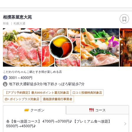
相撲茶屋恵大苑
和食
札幌大通
こだわりのちゃんこ鍋とすき焼が楽しめる店
3001～4000円
地下鉄大通駅徒歩3分/地下鉄さっぽろ駅徒歩7分
【アプリ予約限定】最大800ポイント還元対象店
口コミ投稿特典対象店
ポイントプラス対象店
適格請求書発行事業者
クーポン
コース
各【食べ放題コース】 4700円→3700円♪ 【プレミアム食べ放題】
5500円→4500円♪