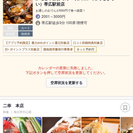
い）帯広駅前店
お通しのおでんが550円で食べ放題！
2001～3000円
帯広駅徒歩3分 100席 喫煙可
個室
カード
禁煙席
喫煙席
【アプリ予約限定】最大800ポイント還元対象店
口コミ投稿特典対象店
ポイントプラス対象店
適格請求書発行事業者
ネット予約可
カレンダーの更新に失敗しました。
下記ボタンを押して空席状況を更新してください。
空席状況を更新する
二幸 本店
和食
旭川市中心部