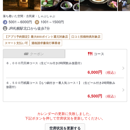
落ち着いた空間・古民家・しゃぶしゃぶ
5001～6000円
1001～1500円
JR札幌駅北口から徒歩7分
【アプリ予約限定】最大800ポイント還元対象店
口コミ投稿特典対象店
スマート支払い可
適格請求書発行事業者
クーポン
コース
６，０００円天神コース（生ビール付き2時間飲み放題付）
6,000円
（税込）
６，５００円祇園コース【もつ鍋付き一番人気コース！】（生ビール付き2時間飲み
放題付）
6,500円
（税込）
カレンダーの更新に失敗しました。
下記ボタンを押して空席状況を更新してください。
空席状況を更新する