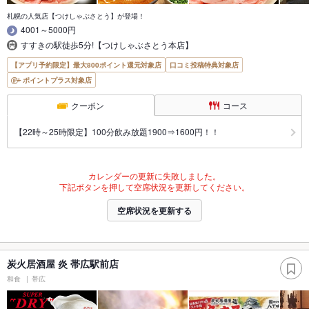
札幌の人気店【つけしゃぶさとう】が登場！
4001～5000円
すすきの駅徒歩5分!【つけしゃぶさとう本店】
【アプリ予約限定】最大800ポイント還元対象店
口コミ投稿特典対象店
ポイントプラス対象店
クーポン
コース
【22時～25時限定】100分飲み放題1900⇒1600円！！
カレンダーの更新に失敗しました。
下記ボタンを押して空席状況を更新してください。
空席状況を更新する
炭火居酒屋 炎 帯広駅前店
和食
帯広