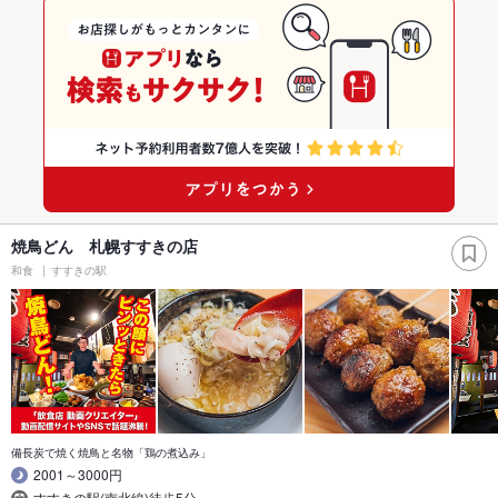
焼鳥どん 札幌すすきの店
和食
すすきの駅
備長炭で焼く焼鳥と名物「鶏の煮込み」
2001～3000円
すすきの駅(南北線)徒歩5分