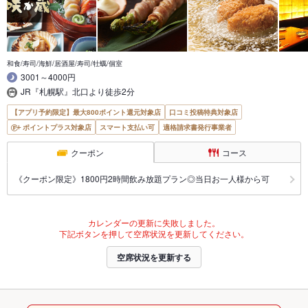
和食/寿司/海鮮/居酒屋/寿司/牡蠣/個室
3001～4000円
JR『札幌駅』北口より徒歩2分
【アプリ予約限定】最大800ポイント還元対象店
口コミ投稿特典対象店
ポイントプラス対象店
スマート支払い可
適格請求書発行事業者
クーポン
コース
《クーポン限定》1800円2時間飲み放題プラン◎当日お一人様から可
カレンダーの更新に失敗しました。
下記ボタンを押して空席状況を更新してください。
空席状況を更新する