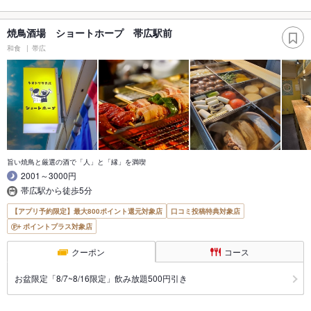
焼鳥酒場 ショートホープ 帯広駅前
和食
帯広
旨い焼鳥と厳選の酒で「人」と「縁」を満喫
2001～3000円
帯広駅から徒歩5分
【アプリ予約限定】最大800ポイント還元対象店
口コミ投稿特典対象店
ポイントプラス対象店
クーポン
コース
お盆限定「8/7~8/16限定」飲み放題500円引き