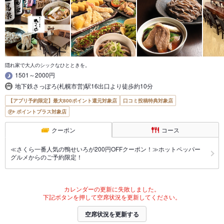
隠れ家で大人のシックなひとときを。
1501～2000円
地下鉄さっぽろ(札幌市営)駅16出口より徒歩約10分
【アプリ予約限定】最大800ポイント還元対象店
口コミ投稿特典対象店
ポイントプラス対象店
クーポン
コース
≪さくら一番人気の鴨せいろが200円OFFクーポン！≫ホットペッパー
グルメからのご予約限定！
カレンダーの更新に失敗しました。
下記ボタンを押して空席状況を更新してください。
空席状況を更新する