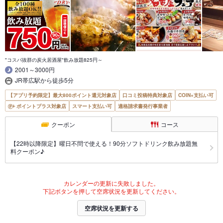
"コスパ抜群の炭火居酒屋"飲み放題825円～
2001～3000円
JR帯広駅から徒歩5分
【アプリ予約限定】最大800ポイント還元対象店
口コミ投稿特典対象店
COIN+支払い可
ポイントプラス対象店
スマート支払い可
適格請求書発行事業者
クーポン
コース
【22時以降限定】曜日不問で使える！90分ソフトドリンク飲み放題無
料クーポン♪
カレンダーの更新に失敗しました。
下記ボタンを押して空席状況を更新してください。
空席状況を更新する