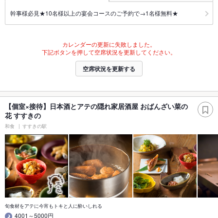
幹事様必見★10名様以上の宴会コースのご予約で→1名様無料★
カレンダーの更新に失敗しました。
下記ボタンを押して空席状況を更新してください。
空席状況を更新する
【個室×接待】日本酒とアテの隠れ家居酒屋 おばんざい菜の
花 すすきの
和食
すすきの駅
旬食材をアテに今宵もトキと人に酔いしれる
4001～5000円