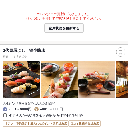
カレンダーの更新に失敗しました。
下記ボタンを押して空席状況を更新してください。
空席状況を更新する
2代目辰よし 狸小路店
和食
すすきの駅
大通駅5分！旬を握る粋な大人の隠れ家♪
7001～8000円
4001～5000円
すすきのから徒歩3分/大通駅から徒歩4分/狸小路
【アプリ予約限定】最大800ポイント還元対象店
口コミ投稿特典対象店