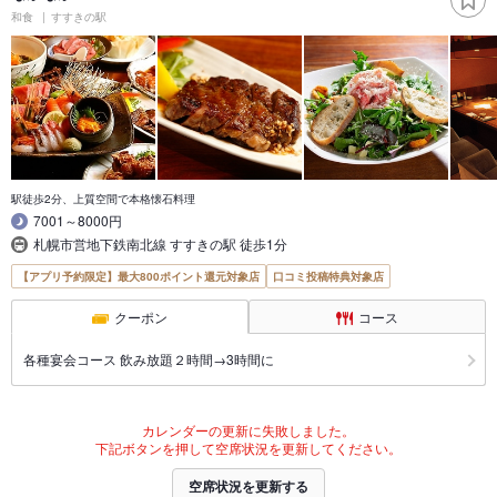
和食
すすきの駅
駅徒歩2分、上質空間で本格懐石料理
7001～8000円
札幌市営地下鉄南北線 すすきの駅 徒歩1分
【アプリ予約限定】最大800ポイント還元対象店
口コミ投稿特典対象店
クーポン
コース
各種宴会コース 飲み放題２時間→3時間に
カレンダーの更新に失敗しました。
下記ボタンを押して空席状況を更新してください。
空席状況を更新する