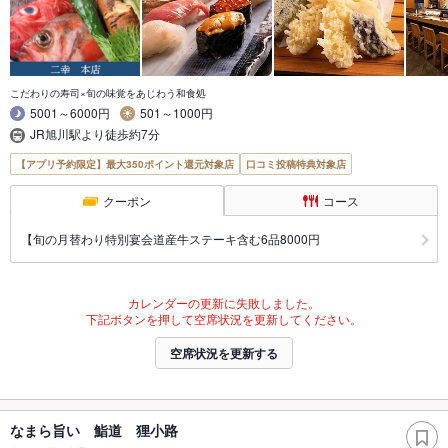
こだわりの寿司×旬の味覚をあじわう和食処
5001～6000円
501～1000円
JR旭川駅より徒歩約7分
【アプリ予約限定】最大350ポイント還元対象店
口コミ投稿特典対象店
クーポン
コース
【旬の月替わり特別宴会道産牛ステーキ含む6品8000円
カレンダーの更新に失敗しました。
下記ボタンを押して空席状況を更新してください。
空席状況を更新する
なまら旨い 鮨道 狸小路