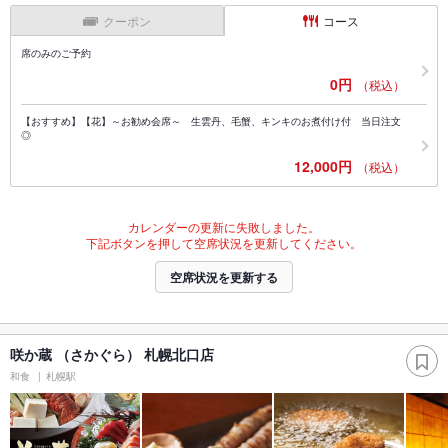
クーポン
コース
席のみのご予約
0円
（税込）
【おすすめ】【花】～お勧め会席～ 生雲丹、毛蟹、キンキのお煮付け付 当日注文
◎
12,000円
（税込）
カレンダーの更新に失敗しました。
下記ボタンを押して空席状況を更新してください。
空席状況を更新する
咲か蔵 （さかぐら） 札幌北口店
和食
札幌駅