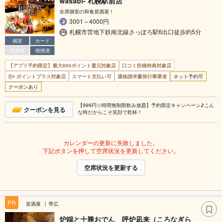
wasabi- 札幌駅前店
全席個室の和食居酒屋！
3001～4000円
札幌市営地下鉄南北線さっぽろ駅6出口徒歩約5分
個室
カード
禁煙席
喫煙席
【アプリ予約限定】最大800ポイント還元対象店
口コミ投稿特典対象店
ポイントプラス対象店
スマート支払い可
適格請求書発行事業者
ネット予約可
クーポンあり
【999円☆時間無制限飲み放題】予約限定キャンペーン♪こん
クーポンを見る
な時だからこそ笑顔で乾杯！
カレンダーの更新に失敗しました。
下記ボタンを押して空席状況を更新してください。
空席状況を更新する
PR
居酒屋
帯広
炉端と十勝おでん 呼炉凪来（ころなぎら