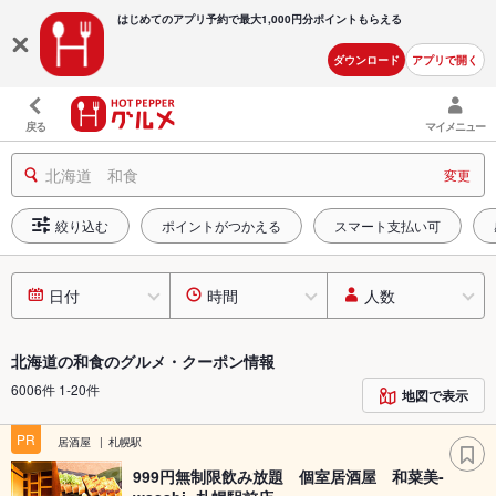
はじめてのアプリ予約で最大
1,000円分ポイントもらえる
ダウンロード
アプリで開く
戻る
マイメニュー
北海道 和食
変更
絞り込む
ポイントがつかえる
スマート支払い可
日付
時間
人数
北海道の和食のグルメ・クーポン情報
6006件 1-20件
地図で表示
PR
居酒屋
札幌駅
999円無制限飲み放題 個室居酒屋 和菜美-