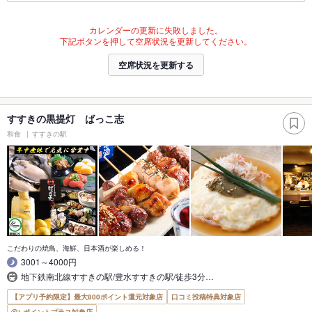
カレンダーの更新に失敗しました。
下記ボタンを押して空席状況を更新してください。
空席状況を更新する
すすきの黒提灯 ばっこ志
和食
すすきの駅
こだわりの焼鳥、海鮮、日本酒が楽しめる！
3001～4000円
地下鉄南北線すすきの駅/豊水すすきの駅/徒歩3分…
【アプリ予約限定】最大800ポイント還元対象店
口コミ投稿特典対象店