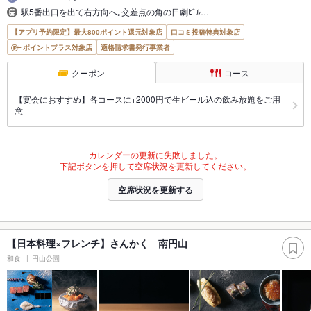
駅5番出口を出て右方向へ｡交差点の角の日劇ﾋﾞﾙ…
【アプリ予約限定】最大800ポイント還元対象店
口コミ投稿特典対象店
ポイントプラス対象店
適格請求書発行事業者
クーポン
コース
【宴会におすすめ】各コースに+2000円で生ビール込の飲み放題をご用
意
カレンダーの更新に失敗しました。
下記ボタンを押して空席状況を更新してください。
空席状況を更新する
【日本料理×フレンチ】さんかく 南円山
和食
円山公園