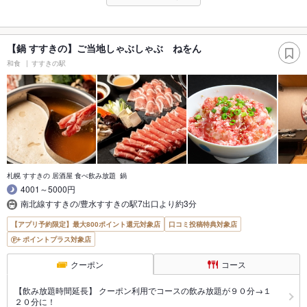
【鍋 すすきの】ご当地しゃぶしゃぶ ねをん
和食
すすきの駅
札幌 すすきの 居酒屋 食べ飲み放題 鍋
4001～5000円
南北線すすきの/豊水すすきの駅7出口より約3分
【アプリ予約限定】最大800ポイント還元対象店
口コミ投稿特典対象店
ポイントプラス対象店
クーポン
コース
【飲み放題時間延長】 クーポン利用でコースの飲み放題が９０分→１
２０分に！