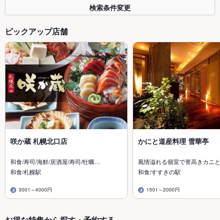
検索条件変更
ピックアップ店舗
咲か蔵 札幌北口店
かにと道産料理 雪華亭
和食/寿司/海鮮/居酒屋/寿司/牡蠣…
風情溢れる個室で誉高きカニ
和食/札幌駅
和食/すすきの駅
3001～4000円
1501～2000円
お得な特集から探す・予約する