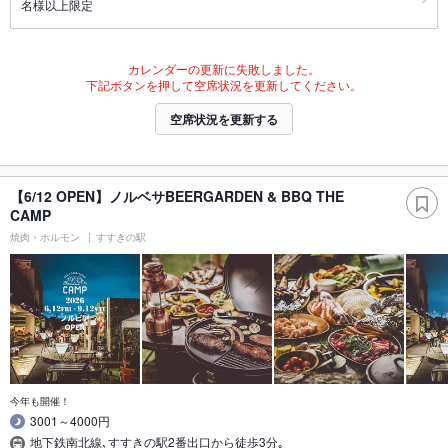
名様以上限定
カレンダーの更新に失敗しました。
下記ボタンを押して空席状況を更新してください。
空席状況を更新する
【6/12 OPEN】ノルベサBEERGARDEN & BBQ THE
CAMP
焼肉・ホルモン
すすきの駅
今年も開催！
3001～4000円
地下鉄南北線､すすきの駅2番出口から徒歩3分｡