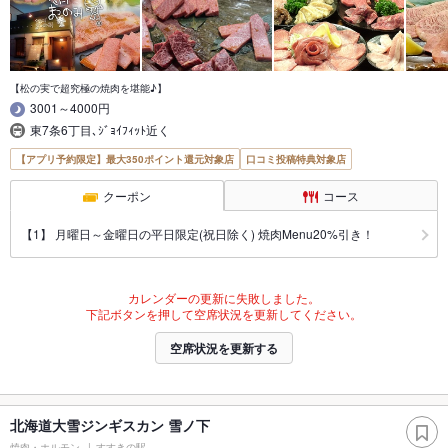
【松の実で超究極の焼肉を堪能♪】
3001～4000円
東7条6丁目､ｼﾞｮｲﾌｨｯﾄ近く
【アプリ予約限定】最大350ポイント還元対象店
口コミ投稿特典対象店
クーポン
コース
【1】 月曜日～金曜日の平日限定(祝日除く) 焼肉Menu20%引き！
カレンダーの更新に失敗しました。
下記ボタンを押して空席状況を更新してください。
空席状況を更新する
北海道大雪ジンギスカン 雪ノ下
焼肉・ホルモン
すすきの駅