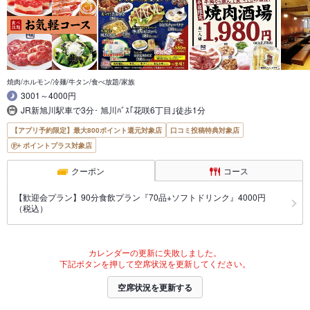
焼肉/ホルモン/冷麺/牛タン/食べ放題/家族
3001～4000円
JR新旭川駅車で3分･ 旭川ﾊﾞｽ｢花咲6丁目｣徒歩1分
【アプリ予約限定】最大800ポイント還元対象店
口コミ投稿特典対象店
ポイントプラス対象店
クーポン
コース
【歓迎会プラン】90分食飲プラン『70品+ソフトドリンク』4000円
（税込）
カレンダーの更新に失敗しました。
下記ボタンを押して空席状況を更新してください。
空席状況を更新する