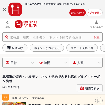
はじめてのアプリ予約で最大
1,000円分ポイントもらえる
ダウンロード
アプリで開く
戻る
マイメニュー
北海道 焼肉・ホルモン ネット予約できるお店
変更
絞り込む
ポイントがつかえる
スマート支払い可
日付
時間
人数
北海道の焼肉・ホルモン | ネット予約できるお店のグルメ・クーポ
ン情報
529件 1-20件
地図で表示
PR
焼肉・ホルモン
すすきの駅