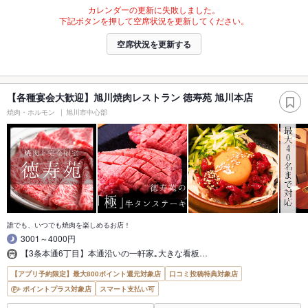
カレンダーの更新に失敗しました。
下記ボタンを押して空席状況を更新してください。
空席状況を更新する
【各種宴会大歓迎】旭川焼肉レストラン 徳寿苑 旭川本店
焼肉・ホルモン
旭川市中心部
誰でも、いつでも焼肉を楽しめるお店！
3001～4000円
【3条本通6丁目】本通沿いの一軒家｡大きな看板…
【アプリ予約限定】最大800ポイント還元対象店
口コミ投稿特典対象店
ポイントプラス対象店
スマート支払い可