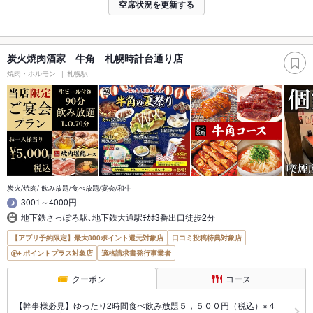
空席状況を更新する
炭火焼肉酒家 牛角 札幌時計台通り店
焼肉・ホルモン
札幌駅
炭火/焼肉/ 飲み放題/食べ放題/宴会/和牛
3001～4000円
地下鉄さっぽろ駅､地下鉄大通駅ﾁｶﾎ3番出口徒歩2分
【アプリ予約限定】最大800ポイント還元対象店
口コミ投稿特典対象店
ポイントプラス対象店
適格請求書発行事業者
クーポン
コース
【幹事様必見】ゆったり2時間食べ飲み放題５，５００円（税込）※４