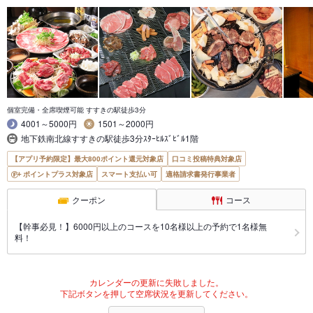
個室完備・全席喫煙可能 すすきの駅徒歩3分
4001～5000円
1501～2000円
地下鉄南北線すすきの駅徒歩3分ｽﾀｰﾋﾙｽﾞﾋﾞﾙ1階
【アプリ予約限定】最大800ポイント還元対象店
口コミ投稿特典対象店
ポイントプラス対象店
スマート支払い可
適格請求書発行事業者
クーポン
コース
【幹事必見！】6000円以上のコースを10名様以上の予約で1名様無
料！
カレンダーの更新に失敗しました。
下記ボタンを押して空席状況を更新してください。