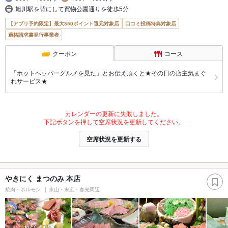
旭川駅を背にして買物公園通りを徒歩5分
【アプリ予約限定】最大350ポイント還元対象店
口コミ投稿特典対象店
適格請求書発行事業者
クーポン
コース
「ホットペッパーグルメを見た」とお伝え頂くと★その日の店主気まぐ
れサービス★
カレンダーの更新に失敗しました。
下記ボタンを押して空席状況を更新してください。
空席状況を更新する
やきにく まつのみ 本店
焼肉・ホルモン
永山・末広・春光周辺