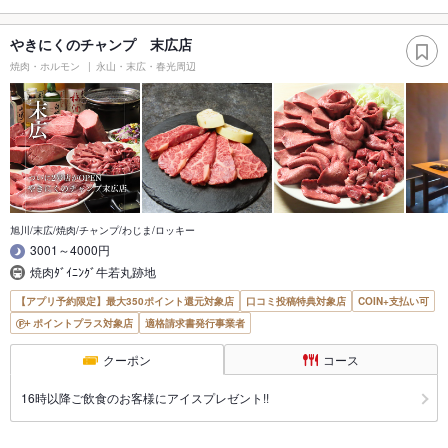
やきにくのチャンプ 末広店
焼肉・ホルモン
永山・末広・春光周辺
旭川/末広/焼肉/チャンプ/わじま/ロッキー
3001～4000円
焼肉ﾀﾞｲﾆﾝｸﾞ牛若丸跡地
【アプリ予約限定】最大350ポイント還元対象店
口コミ投稿特典対象店
COIN+支払い可
ポイントプラス対象店
適格請求書発行事業者
クーポン
コース
16時以降ご飲食のお客様にアイスプレゼント!!