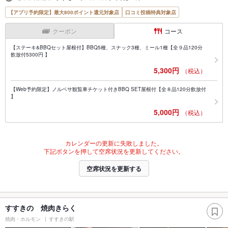
【アプリ予約限定】最大800ポイント還元対象店
口コミ投稿特典対象店
クーポン
コース
【ステーキ&BBQセット屋根付】BBQ5種、スナック3種、ミール1種【全９品120分
飲放付5300円 】
5,300円
（税込）
【Web予約限定】ノルベサ観覧車チケット付きBBQ SET屋根付【全８品120分飲放付
】
5,000円
（税込）
カレンダーの更新に失敗しました。
下記ボタンを押して空席状況を更新してください。
空席状況を更新する
すすきの 焼肉きらく
焼肉・ホルモン
すすきの駅