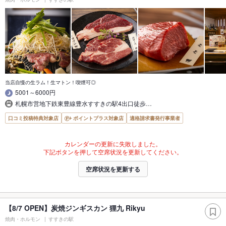
当店自慢の生ラム！生マトン！喫煙可◎
5001～6000円
札幌市営地下鉄東豊線豊水すすきの駅4出口徒歩…
口コミ投稿特典対象店
ポイントプラス対象店
適格請求書発行事業者
カレンダーの更新に失敗しました。
下記ボタンを押して空席状況を更新してください。
空席状況を更新する
【8/7 OPEN】炭焼ジンギスカン 狸九 Rikyu
焼肉・ホルモン
すすきの駅