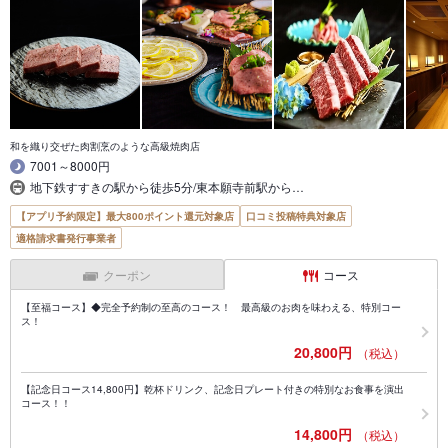
和を織り交ぜた肉割烹のような高級焼肉店
7001～8000円
地下鉄すすきの駅から徒歩5分/東本願寺前駅から…
【アプリ予約限定】最大800ポイント還元対象店
口コミ投稿特典対象店
適格請求書発行事業者
クーポン
コース
【至福コース】◆完全予約制の至高のコース！ 最高級のお肉を味わえる、特別コー
ス！
20,800円
（税込）
【記念日コース14,800円】乾杯ドリンク、記念日プレート付きの特別なお食事を演出
コース！！
14,800円
（税込）