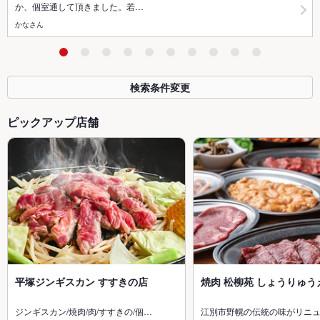
か、個室通して頂きました。若…
かなさん
検索条件変更
ピックアップ店舗
平塚ジンギスカン すすきの店
焼肉 松柳苑 しょうりゅう
ジンギスカン/焼肉/肉/すすきの/個…
江別市野幌の伝統の味がリニ