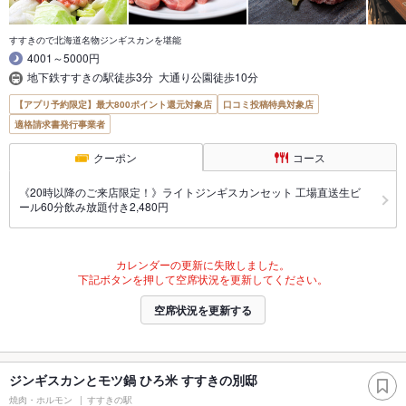
すすきので北海道名物ジンギスカンを堪能
4001～5000円
地下鉄すすきの駅徒歩3分 大通り公園徒歩10分
【アプリ予約限定】最大800ポイント還元対象店
口コミ投稿特典対象店
適格請求書発行事業者
クーポン
コース
《20時以降のご来店限定！》ライトジンギスカンセット 工場直送生ビ
ール60分飲み放題付き2,480円
カレンダーの更新に失敗しました。
下記ボタンを押して空席状況を更新してください。
空席状況を更新する
ジンギスカンとモツ鍋 ひろ米 すすきの別邸
焼肉・ホルモン
すすきの駅