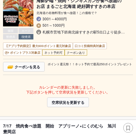
海鮮炉端・焼肉・ジンギスカンが食べ放題の
お店 まるごと北海道 絶好調すすきの本店
北海道の名物料理が食べ放題！この価格で？
3001～4000円
501～1000円
個室
カード
札幌市営地下鉄南北線すすきの駅5出口より徒歩…
禁煙席
喫煙席
【アプリ予約限定】最大800ポイント還元対象店
口コミ投稿特典対象店
ポイントプラス対象店
ネット予約可
クーポンあり
ポイント還元祭！！ネット予約で最高250ポイントプレゼント
クーポンを見る
カレンダーの更新に失敗しました。
下記ボタンを押して空席状況を更新してください。
空席状況を更新する
7/17 焼肉食べ放題 開始 アブリーノ×にくのむら 旭川
豊岡店