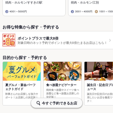
焼肉・ホルモン/すすきの駅
焼肉・ホルモン/江別
4001～5000円
3001～4000円
1001～150
お得な特集から探す・予約する
ポイントプラスで最大8倍
対象日時のネット予約でポイントが最大8倍たまるお店はこちら！
目的から探す・予約する
夏グルメ・宴会パーフ
食べ放題ナビゲーター
誕生日・記念日プ
ェクトガイド
ュース
焼肉食べ放題やスイーツ食べ
放題など食べ放題お店探しの
幹事さんのお店探しを強力サ
誕生日や記念日のお祝
決定版！
ポート！お店探しの決定版！
用したいお店を徹底リ
チ！
今すぐ予約できるお店