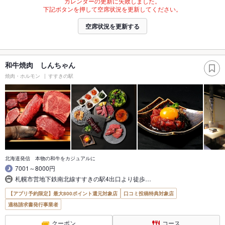
カレンダーの更新に失敗しました。
下記ボタンを押して空席状況を更新してください。
空席状況を更新する
和牛焼肉 しんちゃん
焼肉・ホルモン
すすきの駅
北海道発信 本物の和牛をカジュアルに
7001～8000円
札幌市営地下鉄南北線すすきの駅4出口より徒歩…
【アプリ予約限定】最大800ポイント還元対象店
口コミ投稿特典対象店
適格請求書発行事業者
クーポン
コース