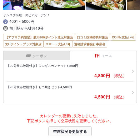
サンロク街唯一のビアガーデン！
4001～5000円
旭川駅から徒歩10分
【アプリ予約限定】最大800ポイント還元対象店
口コミ投稿特典対象店
COIN+支払い可
ポイントプラス対象店
スマート支払い可
適格請求書発行事業者
クーポン
コース
【90分飲み放題付き】ジンギスカンセット4,800円
4,800円
（税込）
【90分飲み放題付き】もつ焼きセット4,500円
4,500円
（税込）
カレンダーの更新に失敗しました。
下記ボタンを押して空席状況を更新してください。
空席状況を更新する