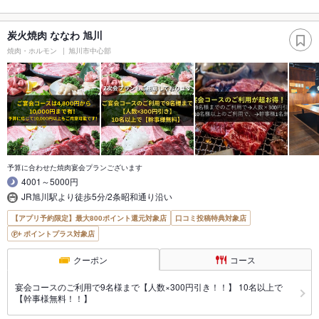
炭火焼肉 ななわ 旭川
焼肉・ホルモン
旭川市中心部
予算に合わせた焼肉宴会プランございます
4001～5000円
JR旭川駅より徒歩5分/2条昭和通り沿い
【アプリ予約限定】最大800ポイント還元対象店
口コミ投稿特典対象店
ポイントプラス対象店
クーポン
コース
宴会コースのご利用で9名様まで【人数×300円引き！！】 10名以上で
【幹事様無料！！】