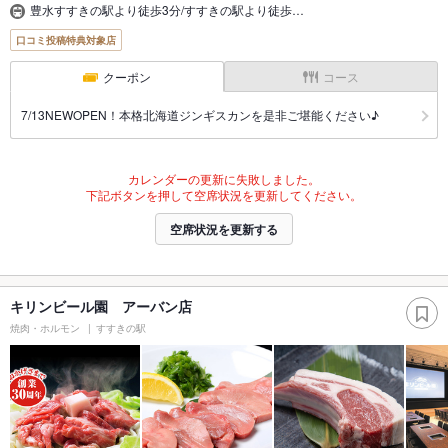
豊水すすきの駅より徒歩3分/すすきの駅より徒歩…
口コミ投稿特典対象店
クーポン
コース
7/13NEWOPEN！本格北海道ジンギスカンを是非ご堪能ください♪
カレンダーの更新に失敗しました。
下記ボタンを押して空席状況を更新してください。
空席状況を更新する
キリンビール園 アーバン店
焼肉・ホルモン
すすきの駅