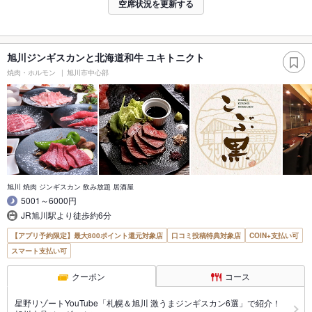
空席状況を更新する
旭川ジンギスカンと北海道和牛 ユキトニクト
焼肉・ホルモン
旭川市中心部
旭川 焼肉 ジンギスカン 飲み放題 居酒屋
5001～6000円
JR旭川駅より徒歩約6分
【アプリ予約限定】最大800ポイント還元対象店
口コミ投稿特典対象店
COIN+支払い可
スマート支払い可
クーポン
コース
星野リゾートYouTube「札幌＆旭川 激うまジンギスカン6選」で紹介！