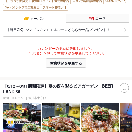
【アプリ予約限定】最大800ポイント還元対象店
口コミ投稿特典対象店
COIN+支払い可
ポイントプラス対象店
スマート支払い可
クーポン
コース
【当日OK】ジンギスカンｏｒホルモンどちらか一品プレゼント！！
カレンダーの更新に失敗しました。
下記ボタンを押して空席状況を更新してください。
空席状況を更新する
【6/12～8/31期間限定】夏の夜を彩るビアガーデン BEER
LAND 36
焼肉・ホルモン
旭川市中心部