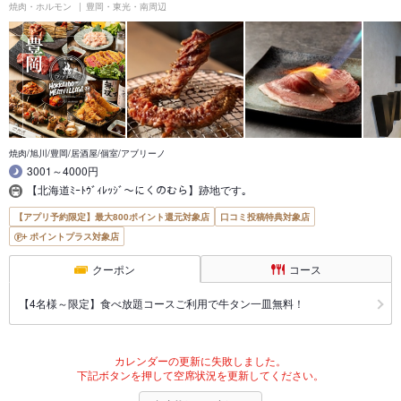
焼肉・ホルモン
豊岡・東光・南周辺
焼肉/旭川/豊岡/居酒屋/個室/アブリーノ
3001～4000円
【北海道ﾐｰﾄｳﾞｨﾚｯｼﾞ～にくのむら】跡地です｡
【アプリ予約限定】最大800ポイント還元対象店
口コミ投稿特典対象店
ポイントプラス対象店
クーポン
コース
【4名様～限定】食べ放題コースご利用で牛タン一皿無料！
カレンダーの更新に失敗しました。
下記ボタンを押して空席状況を更新してください。