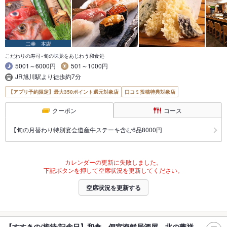
こだわりの寿司×旬の味覚をあじわう和食処
5001～6000円
501～1000円
JR旭川駅より徒歩約7分
【アプリ予約限定】最大350ポイント還元対象店
口コミ投稿特典対象店
クーポン
コース
【旬の月替わり特別宴会道産牛ステーキ含む6品8000円
カレンダーの更新に失敗しました。
下記ボタンを押して空席状況を更新してください。
空席状況を更新する
【すすきの/接待/記念日】和食 個室海鮮居酒屋 北の夢祥