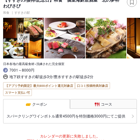
わびさび
和食
すすきの駅
日本各地の最高級食材×洗練された完全個室
7001～8000円
地下鉄すすきの駅徒歩3分/豊水すすきの駅徒歩2分
【アプリ予約限定】最大800ポイント還元対象店
口コミ投稿特典対象店
スマート支払い可
クーポン
コース
スパークリングワインボトル通常4500円を特別価格3000円にてご提供
カレンダーの更新に失敗しました。