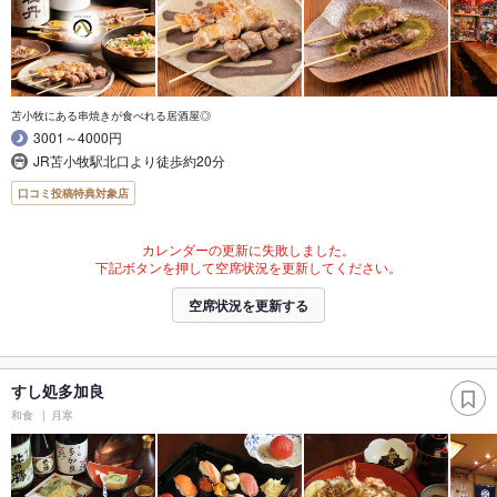
苫小牧にある串焼きが食べれる居酒屋◎
3001～4000円
JR苫小牧駅北口より徒歩約20分
口コミ投稿特典対象店
カレンダーの更新に失敗しました。
下記ボタンを押して空席状況を更新してください。
空席状況を更新する
すし処多加良
和食
月寒