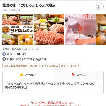
北国の味 北海しゃぶしゃぶ大通店
和食
札幌大通
厳選仕入れの高級ラムしゃぶしゃぶ
3001～4000円
札幌市営地下鉄大通駅 徒歩1分
口コミ投稿特典対象店
ポイントプラス対象店
スマート支払い可
クーポン
コース
【高級ラム肉+今だけ三元豚他+ビール各種】食べ飲み放題120分6,000
円が5,500円(税込)
カレンダーの更新に失敗しました。