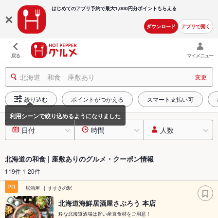
はじめてのアプリ予約で最大
1,000円分ポイントもらえる
ダウンロード
アプリで開く
戻る
マイメニュー
北海道 和食 座敷あり
変更
絞り込む
ポイントがつかえる
スマート支払い可
日付
時間
人数
北海道の和食 | 座敷ありのグルメ・クーポン情報
119件 1-20件
PR
居酒屋
すすきの駅
北海道海鮮居酒屋さぶろう 本店
粋な北海道酒場は旨い産直食材をご用意！