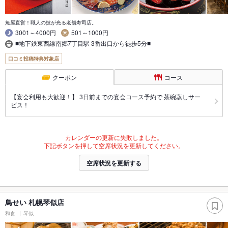
魚屋直営！職人の技が光る老舗寿司店。
3001～4000円
501～1000円
■地下鉄東西線南郷7丁目駅 3番出口から徒歩5分■
口コミ投稿特典対象店
クーポン
コース
【宴会利用も大歓迎！】 3日前までの宴会コース予約で 茶碗蒸しサー
ビス！
カレンダーの更新に失敗しました。
下記ボタンを押して空席状況を更新してください。
空席状況を更新する
鳥せい 札幌琴似店
和食
琴似