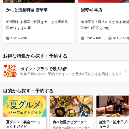
かにと道産料理 雪華亭
誠寿司 本店
風情溢れる個室で誉高きカニと道産料理
魚屋直営！職人の技が光る老
和食/すすきの駅
和食/白石区その他
1501～2000円
3001～4000円
501～100
お得な特集から探す・予約する
ポイントプラスで最大8倍
対象日時のネット予約でポイントが最大8倍たまるお店はこちら！
目的から探す・予約する
夏グルメ・宴会パーフ
食べ放題ナビゲーター
誕生日・記念日プ
ェクトガイド
ュース
焼肉食べ放題やスイーツ食べ