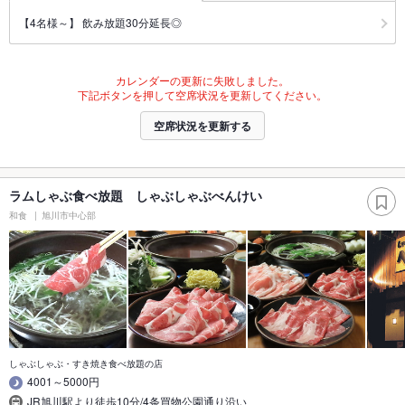
【4名様～】 飲み放題30分延長◎
カレンダーの更新に失敗しました。
下記ボタンを押して空席状況を更新してください。
空席状況を更新する
ラムしゃぶ食べ放題 しゃぶしゃぶべんけい
和食
旭川市中心部
しゃぶしゃぶ・すき焼き食べ放題の店
4001～5000円
JR旭川駅より徒歩10分/4条買物公園通り沿い