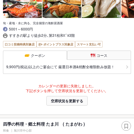
旬・産地・水に拘る、完全個室の海鮮居酒屋
5001～6000円
すすきの駅より徒歩2分､第31桂和ﾋﾞﾙ3階
口コミ投稿特典対象店
ポイントプラス対象店
スマート支払い可
クーポン
コース
9,900円(税込)以上のご宴会にて 厳選日本酒&焼酎全種類飲み放題！
カレンダーの更新に失敗しました。
下記ボタンを押して空席状況を更新してください。
空席状況を更新する
四季の料理・郷土料理 たま川 ( たまがわ )
和食
旭川市中心部