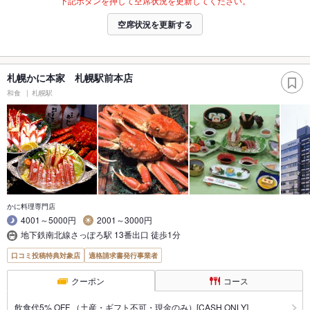
下記ボタンを押して空席状況を更新してください。
空席状況を更新する
札幌かに本家 札幌駅前本店
和食
札幌駅
かに料理専門店
4001～5000円
2001～3000円
地下鉄南北線さっぽろ駅 13番出口 徒歩1分
口コミ投稿特典対象店
適格請求書発行事業者
クーポン
コース
飲食代5% OFF （土産・ギフト不可・現金のみ）[CASH ONLY]