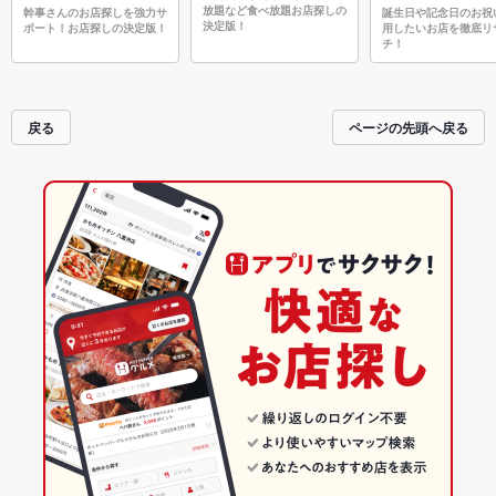
放題など食べ放題お店探しの
幹事さんのお店探しを強力サ
誕生日や記念日のお祝
決定版！
ポート！お店探しの決定版！
用したいお店を徹底リ
チ！
戻る
ページの先頭へ戻る