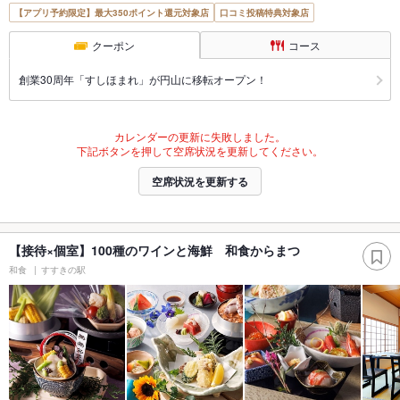
【アプリ予約限定】最大350ポイント還元対象店
口コミ投稿特典対象店
クーポン
コース
創業30周年「すしほまれ」が円山に移転オープン！
カレンダーの更新に失敗しました。
下記ボタンを押して空席状況を更新してください。
空席状況を更新する
【接待×個室】100種のワインと海鮮 和食からまつ
和食
すすきの駅