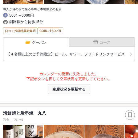
職人が目の前で握る寿司と本格割烹のお店
5001～6000円
釧路駅から徒歩15分
口コミ投稿特典対象店
COIN+支払い可
クーポン
コース
【４名様以上のご予約限定】ビール、サワー、ソフトドリンクサービス
カレンダーの更新に失敗しました。
下記ボタンを押して空席状況を更新してください。
空席状況を更新する
海鮮焼と炭串焼 丸八
和食
苫小牧