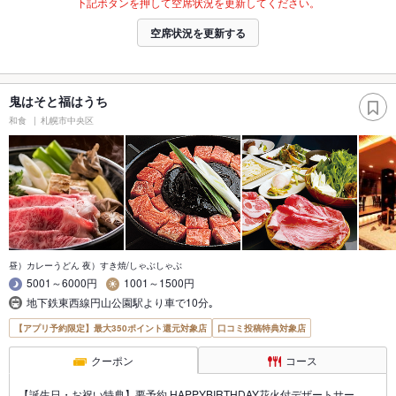
下記ボタンを押して空席状況を更新してください。
空席状況を更新する
鬼はそと福はうち
和食
札幌市中央区
昼）カレーうどん 夜）すき焼/しゃぶしゃぶ
5001～6000円
1001～1500円
地下鉄東西線円山公園駅より車で10分｡
【アプリ予約限定】最大350ポイント還元対象店
口コミ投稿特典対象店
クーポン
コース
【誕生日・お祝い特典】要予約 HAPPYBIRTHDAY花火付デザートサー