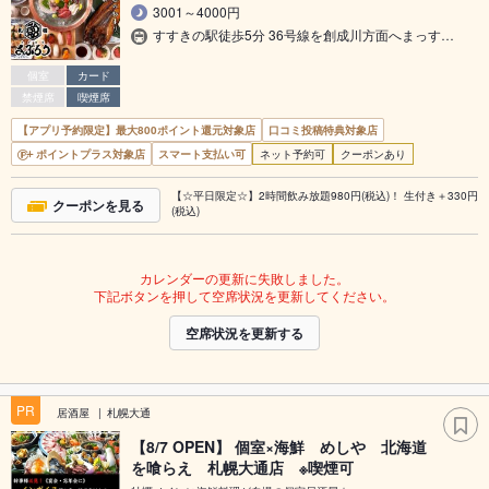
3001～4000円
すすきの駅徒歩5分 36号線を創成川方面へまっす…
個室
カード
禁煙席
喫煙席
【アプリ予約限定】最大800ポイント還元対象店
口コミ投稿特典対象店
ポイントプラス対象店
スマート支払い可
ネット予約可
クーポンあり
【☆平日限定☆】2時間飲み放題980円(税込)！ 生付き＋330円
クーポンを見る
(税込)
カレンダーの更新に失敗しました。
下記ボタンを押して空席状況を更新してください。
空席状況を更新する
PR
居酒屋
札幌大通
【8/7 OPEN】 個室×海鮮 めしや 北海道
を喰らえ 札幌大通店 ※喫煙可