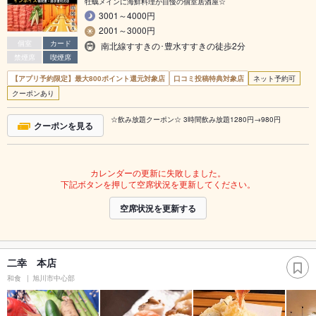
牡蠣メインに海鮮料理が自慢の個室居酒屋☆
3001～4000円
2001～3000円
個室
カード
南北線すすきの･豊水すすきの徒歩2分
禁煙席
喫煙席
【アプリ予約限定】最大800ポイント還元対象店
口コミ投稿特典対象店
ネット予約可
クーポンあり
☆飲み放題クーポン☆ 3時間飲み放題1280円→980円
クーポンを見る
カレンダーの更新に失敗しました。
下記ボタンを押して空席状況を更新してください。
空席状況を更新する
二幸 本店
和食
旭川市中心部