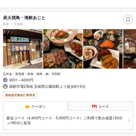
炭火焼鳥・海鮮あじと
和食
五稜郭
忘年会・居酒屋・刺身・焼鳥・鍋・宮前町
3001～4000円
函館市電2系統 五稜郭公園前駅より徒歩約15分
適格請求書発行事業者
クーポン
コース
宴会コース（4,400円コース・5,500円コース）ご利用で飲み放題120分
→180分に延長