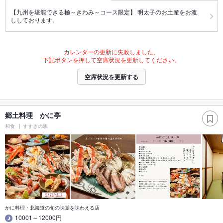
【九州を堪能できる極～きわみ～コース限定】 明太子のお土産をお渡
ししております。
カレンダーの更新に失敗しました。
下記ボタンを押して空席状況を更新してください。
空席状況を更新する
郷土料理 かに亭
和食
すすきの駅
かに料理・北海道の旬の味覚を味わえる店
10001～12000円