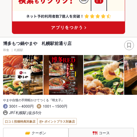
博多もつ鍋やまや 札幌駅前通り店
和食
札幌駅
やまや自慢の手間暇かけてつくる『明太子』
3001～4000円
1001～1500円
JR｢札幌駅｣徒歩5分
口コミ投稿特典対象店
ポイントプラス対象店
クーポン
コース