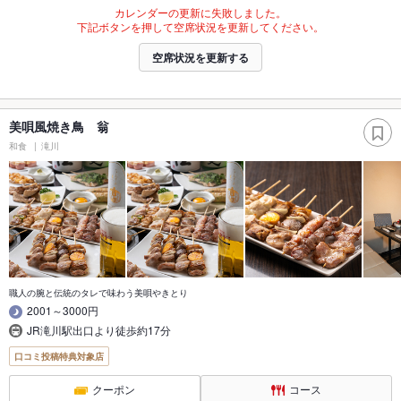
カレンダーの更新に失敗しました。
下記ボタンを押して空席状況を更新してください。
空席状況を更新する
美唄風焼き鳥 翁
和食
滝川
職人の腕と伝統のタレで味わう美唄やきとり
2001～3000円
JR滝川駅出口より徒歩約17分
口コミ投稿特典対象店
クーポン
コース