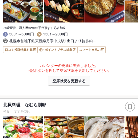
78歳現役。職人歴62年の手仕事すし処多加良
5001～6000円
1501～2000円
札幌市営地下鉄東豊線月寒中央駅1出口より徒歩約…
口コミ投稿特典対象店
ポイントプラス対象店
スマート支払い可
カレンダーの更新に失敗しました。
下記ボタンを押して空席状況を更新してください。
空席状況を更新する
北貝料理 なむら別邸
和食
すすきの駅