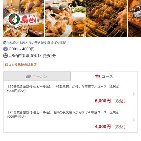
愛され続ける若どりの炭火焼や唐揚げを堪能
3001～4000円
JR函館本線 琴似駅 徒歩1分
口コミ投稿特典対象店
クーポン
コース
【90分飲み放題付(生ビール込)】「特製鳥鍋」が付いた若鶏フルコース〈全9品〉
5000円(税込)
5,000円
（税込）
【90分飲み放題付(生ビール込)】若鶏の炭火焼＆から揚げ＆串焼コース〈全8品〉
4000円(税込)
4,000円
（税込）