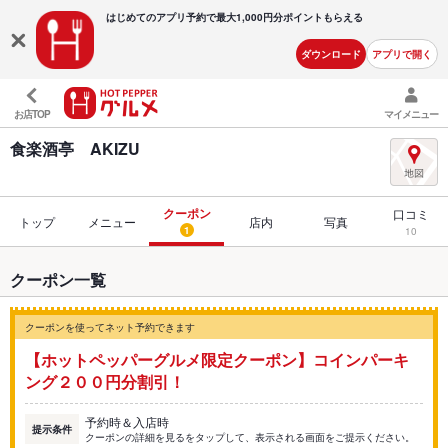
はじめてのアプリ予約で最大
1,000円分ポイントもらえる
ダウンロード
アプリで開く
お店TOP
マイメニュー
食楽酒亭 AKIZU
クーポン
口コミ
トップ
メニュー
店内
写真
1
10
クーポン一覧
クーポンを使ってネット予約できます
【ホットペッパーグルメ限定クーポン】コインパーキ
ング２００円分割引！
予約時＆入店時
提示条件
クーポンの詳細を見るをタップして、表示される画面をご提示ください。