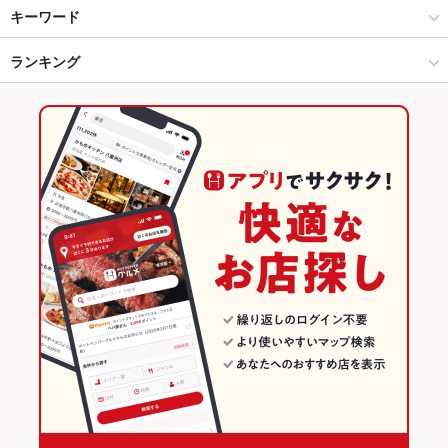
松江 × 和食
東本町 × 和食
松江駅
キーワード
松江 × 和食全般
東本町 × 和食全般
松江しんじ湖温泉駅
ランキング
からあげ
塩辛
モツ煮込み
エビ料理
カキ料理・オイスター
カニ料理
うなぎ
茶碗蒸し
もつ鍋
松江駅 × 和食
島根
島根のグルメランキング
松江駅 × 和食全般
島根 × 和食
島根の和食ランキング
島根 × 和食全般
松江のグルメランキング
松江の和食ランキング
東本町のグルメランキング