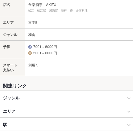
店名
食楽酒亭 AKIZU
松江 松江駅 居酒屋 海鮮 鰻 会席料理
エリア
東本町
ジャンル
和食
予算
7001～8000円
5001～6000円
スマート
利用可
支払い
関連リンク
ジャンル
和食
エリア
和食全般
東本町
駅