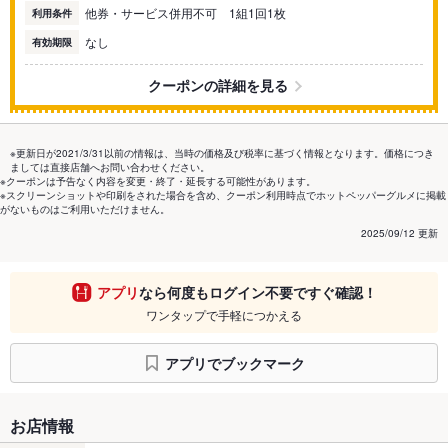
他券・サービス併用不可 1組1回1枚
利用条件
なし
有効期限
クーポンの詳細を見る
※更新日が2021/3/31以前の情報は、当時の価格及び税率に基づく情報となります。価格につき
ましては直接店舗へお問い合わせください。
※クーポンは予告なく内容を変更・終了・延長する可能性があります。
※スクリーンショットや印刷をされた場合を含め、クーポン利用時点でホットペッパーグルメに掲載
がないものはご利用いただけません。
2025/09/12 更新
アプリ
なら何度もログイン不要ですぐ確認！
ワンタップで手軽につかえる
アプリでブックマーク
お店情報