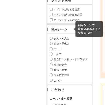
ポイント利用
ポイントがたまるお店
ポイントがつかえるお店
ポイントプラス対象店
利用シーンで
利用シーン
絞り込めるように
なりました
友人・知人と
家族・子供と
デート
一人で
記念日・お祝い・サプライズ
会社の宴会
接待・会食
大人数の宴会
合コン
こだわり
コース・食べ放題