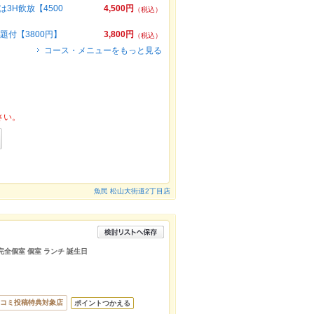
3H飲放【4500
4,500円
（税込）
題付【3800円】
3,800円
（税込）
コース・メニューをもっと見る
さい。
魚民 松山大街道2丁目店
 完全個室 個室 ランチ 誕生日
コミ投稿特典対象店
ポイントつかえる