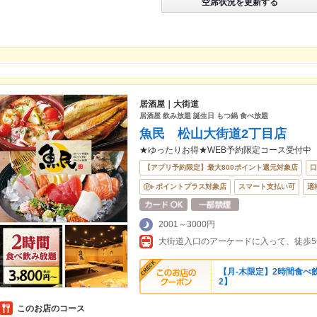
空席状況を更新する
居酒屋｜大街道
居酒屋 飲み放題 誕生日 もつ鍋 食べ放題
魚民 松山大街道2丁目店
★ゆったりお得★WEB予約限定コース受付中
【アプリ予約限定】最大800ポイント還元対象店
口
ポイントプラス対象店
スマート支払い可
適
2001～3000円
【月‐木限定】2時間食べ飲
2】
このお店のコース