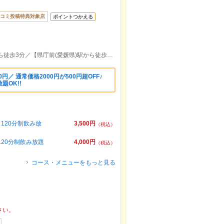
コミ投稿特典対象店
ポイントつかえる
【完全個室あり/貸切大歓迎】大街道駅から徒歩3分／【県庁前(愛媛県)駅から徒歩6分／【市役所前(愛媛県)駅から徒歩7分
円／ 通常価格2000円が500円超OFF♪
題OK!!
】120分制飲み放
3,500円
（税込）
120分制飲み放題
4,000円
（税込）
コース・メニューをもっと見る
さい。