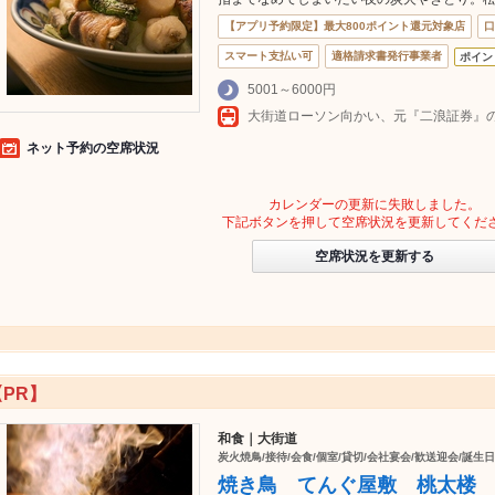
【アプリ予約限定】最大800ポイント還元対象店
口
スマート支払い可
適格請求書発行事業者
ポイン
5001～6000円
大街道ローソン向かい、元『二浪証券』
ネット予約の空席状況
カレンダーの更新に失敗しました。
下記ボタンを押して空席状況を更新してくだ
空席状況を更新する
【PR】
和食｜大街道
炭火焼鳥/接待/会食/個室/貸切/会社宴会/歓送迎会/誕生
焼き鳥 てんぐ屋敷 桃太楼