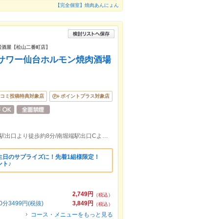
【完全個室】焼肉あんにょん
居酒屋【松山二番町店】
サワー仙台ホルモン焼肉酒場
コミ投稿特典対象店
ポイントプラス対象店
大街道駅出口より徒歩約6分/県庁前(愛媛)駅出口より徒歩約8分/南堀端駅出口Cより徒歩約14分
生日のサプライズに！先着1組様限定！
ト♪
2,749円
（税込）
3499円(税抜)
3,849円
（税込）
コース・メニューをもっと見る