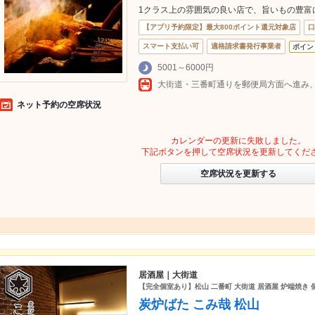
1クラス上の雰囲気の良い店で、旨いもの豊富
【アプリ予約限定】最大800ポイント還元対象店
口
スマート支払い可
適格請求書発行事業者
ポイン
5001～6000円
ネット予約の空席状況
カレンダーの更新に失敗しました。
下記ボタンを押して空席状況を更新してくだ
空席状況を更新する
居酒屋｜大街道
【完全個室あり】松山 二番町 大街道 居酒屋 炉端焼き 
炭炉ばた こみ哉 松山