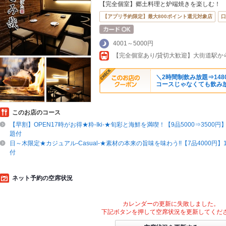
【完全個室】郷土料理と炉端焼きを楽しむ！
【アプリ予約限定】最大800ポイント還元対象店
口
4001～5000円
＼2時間制飲み放題⇒1480
コースじゃなくても飲み放
このお店のコース
【早割】OPEN17時がお得★粋-Iki-★旬彩と海鮮を満喫！【9品5000⇒3500円
題付
日～木限定★カジュアル-Casual-★素材の本来の旨味を味わう!!【7品4000円】
付
ネット予約の空席状況
カレンダーの更新に失敗しました。
下記ボタンを押して空席状況を更新してくだ