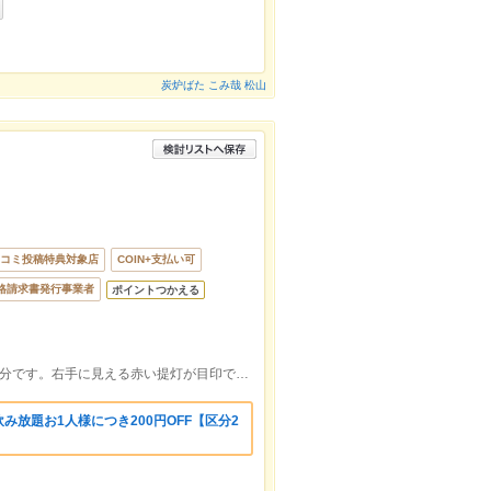
炭炉ばた こみ哉 松山
コミ投稿特典対象店
COIN+支払い可
格請求書発行事業者
ポイントつかえる
大街道入口のアーケードに入って、徒歩5分です。右手に見える赤い提灯が目印です。
み放題お1人様につき200円OFF【区分2