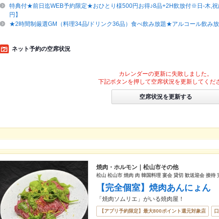
特典付★前日迄WEB予約限定★おひとり様500円お得♪8品+2H飲放付※日-木,祝は
円】
★2時間制厳選GM（料理34品/ドリンク36品）食べ飲み放題★アルコール飲み放
ネット予約の空席状況
カレンダーの更新に失敗しました。
下記ボタンを押して空席状況を更新してくだ
空席状況を更新する
焼肉・ホルモン｜松山市その他
松山 松山市 焼肉 肉 韓国料理 宴会 貸切 歓送迎会 接待
【完全個室】焼肉あんにょん
「焼肉ソムリエ」がいる焼肉屋！
【アプリ予約限定】最大800ポイント還元対象店
口