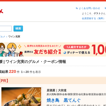
よくある問い合わせ
ようこそ、
さん
ゲスト
会員登録する（無料）
グルメ
ワイン充実
媛 | ワイン充実のグルメ・クーポン情報
220
索結果
件
1～20
件を表示
【PR】
居酒屋｜大街道
炭火焼鳥/接待/会食/個室/貸切/会社宴会/歓送迎会/誕生
焼き鳥 黒てんぐ
指までなめてしまいたい夜の炭火やきとり。