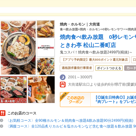
焼肉・ホルモン｜大街道
食べ飲み放題×焼肉・ホルモン×0秒レモンサワー×焼肉
焼肉食べ飲み放題 0秒レモン
ときわ亭 松山二番町店
鬼コスパ！焼肉食べ飲み放題2499円(税抜)～
【アプリ予約限定】最大800ポイント還元対象店
口
適格請求書発行事業者
ポイントつかえる
2001～3000円
【◎誕生日特典◎】お誕
『肉プレート』をプレゼン
このお店のコース
〈お気軽コース〉全90種ホルモン＆焼肉食べ放題&飲み放題90分2499円(税抜)
〈満腹コース〉全120品炙りカルビ＆塩ホルモンなど含む食べ放題＆飲み放題 90分