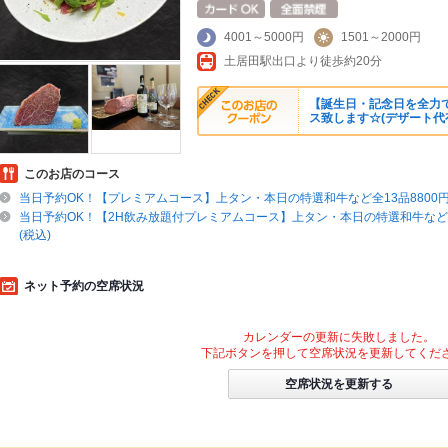
4001～5000円
1501～2000円
土居田駅出口より徒歩約20分
【誕生日・記念日を全力で
ス致します☆(デザート代
このお店のコース
当日予約OK！【プレミアムコース】上タン・本日の特選和牛など全13品8800円
当日予約OK！【2H飲み放題付プレミアムコース】上タン・本日の特選和牛など全
(税込)
ネット予約の空席状況
カレンダーの更新に失敗しました。
下記ボタンを押して空席状況を更新してくだ
空席状況を更新する