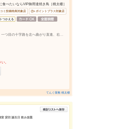
に食べたいならVIP御用達焼き鳥［桃太楼］
コミ投稿特典対象店
ポイントプラス対象店
トつかえる
大街道・三番町通りを郵便局方面へ進み、一つ目の十字路を左へ曲がり直進、右手のコインパーキング前。
さい。
てんぐ屋敷 桃太楼
個室 貸切 誕生日 飲み放題