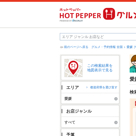
前のページへ戻る
グルメ・予約情報 全国
愛媛 
この検索結果を
地図表示で見る
愛
エリア
都道府県を選び直す
検
愛媛
お店ジャンル
すべて
予算