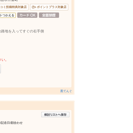
コミ投稿特典対象店
ポイントプラス対象店
トつかえる
の路地を入ってすぐの右手側
さい。
黒てんぐ
日/記念日/顔合わせ