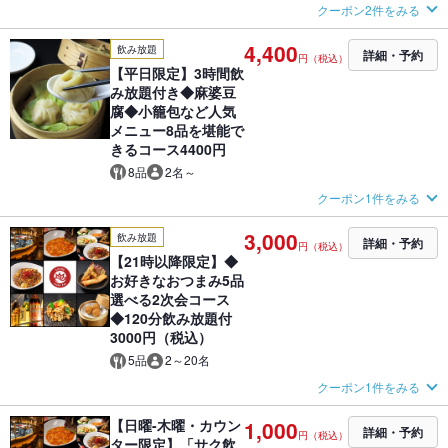
クーポン2件をみる
4,400
飲み放題
詳細・予約
円（税込）
【平日限定】3時間飲
み放題付き◆麻婆豆
腐◆小籠包など人気
メニュー8品を堪能で
きるコース4400円
8品
2名～
クーポン1件をみる
3,000
飲み放題
詳細・予約
円（税込）
【21時以降限定】◆
お好きなおつまみ5品
選べる2次会コース
◆120分飲み放題付
3000円（税込）
5品
2～20名
クーポン1件をみる
【日曜-木曜・カウン
1,000
詳細・予約
円（税込）
ター限定】「サク飲