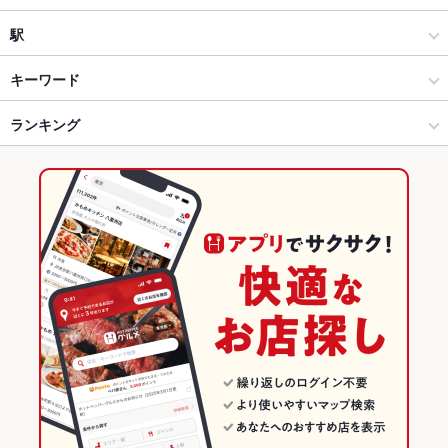
洋・和洋・各国料理・その他
大街道
駅
松山 × 居酒屋
大街道 × 居酒屋
大街道駅
キーワード
松山 × 洋・和洋・各国料理・その他
大街道 × 洋・和洋・各国料理・その他
勝山町駅
ランキング
からあげ
エビ料理
カキ料理・オイスター
カニ料理
焼きそば
餃子
水餃子
小籠包
焼売
チャーハン
麻婆豆腐
酢豚
エビチリ
勝山町駅 × 居酒屋
大街道 × 中華
南堀端駅
愛媛のグルメランキング
坦々麺
杏仁豆腐
勝山町駅 × 洋・和洋・各国料理・その他
大街道 × 中華全般
愛媛の居酒屋ランキング
中華
愛媛
松山のグルメランキング
中華全般
愛媛 × 居酒屋
松山の居酒屋ランキング
松山 × 中華
愛媛 × 洋・和洋・各国料理・その他
大街道のグルメランキング
松山 × 中華全般
愛媛 × 中華
大街道の居酒屋ランキング
勝山町駅 × 中華
愛媛 × 中華全般