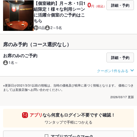
【個室確約】月～木・1日1
0
詳細・予約
円（税込）
組限定！様々な利用シーン
に活躍☆個室のご予約はこ
ちら
0品
2～5名
席のみ予約（コース選択なし）
お席のみのご予約
詳細・予約
1名～
クーポン1件をみる
※更新日が2021/3/31以前の情報は、当時の価格及び税率に基づく情報となります。 価格につき
ましては直接店舗へお問い合わせください。
2026/03/17 更新
アプリ
なら何度もログイン不要ですぐ確認！
ワンタップで手軽につかえる
アプリでブックマーク