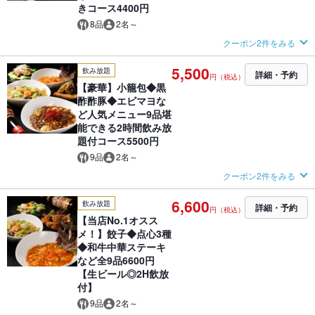
きコース4400円
8品
2名～
クーポン2件をみる
5,500
飲み放題
詳細・予約
円（税込）
【豪華】小籠包◆黒
酢酢豚◆エビマヨな
ど人気メニュー9品堪
能できる2時間飲み放
題付コース5500円
9品
2名～
クーポン2件をみる
6,600
飲み放題
詳細・予約
円（税込）
【当店No.1オスス
メ！】餃子◆点心3種
◆和牛中華ステーキ
など全9品6600円
【生ビール◎2H飲放
付】
9品
2名～