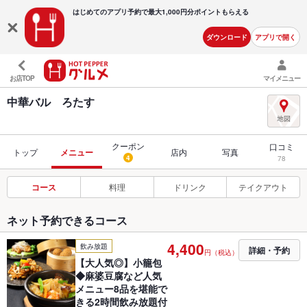
はじめてのアプリ予約で最大
1,000円分ポイントもらえる
ダウンロード
アプリで開く
お店TOP
マイメニュー
中華バル ろたす
クーポン
口コミ
トップ
メニュー
店内
写真
4
78
コース
料理
ドリンク
テイクアウト
ネット予約できるコース
4,400
飲み放題
詳細・予約
円（税込）
【大人気◎】小籠包
◆麻婆豆腐など人気
メニュー8品を堪能で
きる2時間飲み放題付