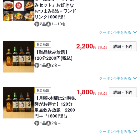
みセット」お好きな
おつまみ2品＋ワンド
リンク1000円!!
2品
1～10名
クーポン1件をみる
2,200
飲み放題
詳細・予約
円（税込）
【単品飲み放題】
120分2200円(税込)
1品
2名～
クーポン1件をみる
1,800
飲み放題
詳細・予約
円（税込）
【月曜-木曜は21時以
降がお得☆】120分
単品飲み放題 2200
円→『1800円!!』
1品
2名～
クーポン1件をみる