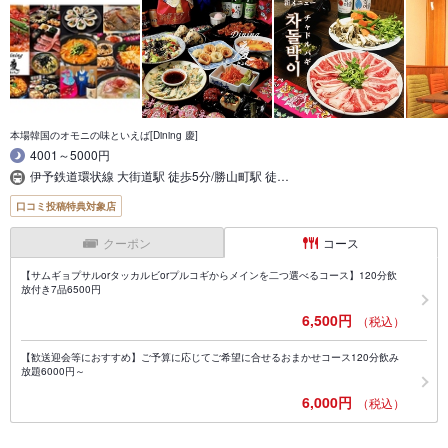
本場韓国のオモニの味といえば[Dining 慶]
4001～5000円
伊予鉄道環状線 大街道駅 徒歩5分/勝山町駅 徒…
口コミ投稿特典対象店
クーポン
コース
【サムギョプサルorタッカルビorプルコギからメインを二つ選べるコース】120分飲
放付き7品6500円
6,500円
（税込）
【歓送迎会等におすすめ】ご予算に応じてご希望に合せるおまかせコース120分飲み
放題6000円～
6,000円
（税込）