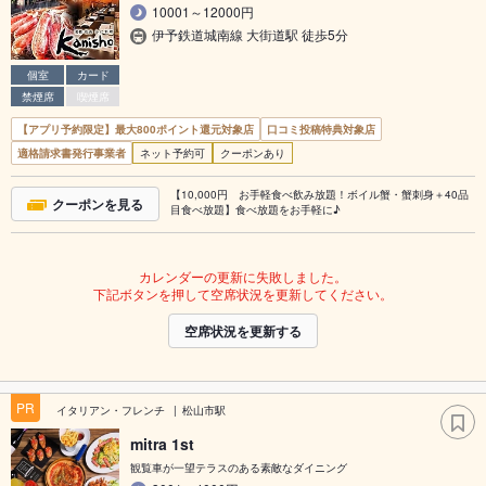
10001～12000円
伊予鉄道城南線 大街道駅 徒歩5分
個室
カード
禁煙席
喫煙席
【アプリ予約限定】最大800ポイント還元対象店
口コミ投稿特典対象店
適格請求書発行事業者
ネット予約可
クーポンあり
【10,000円 お手軽食べ飲み放題！ボイル蟹・蟹刺身＋40品
クーポンを見る
目食べ放題】食べ放題をお手軽に♪
カレンダーの更新に失敗しました。
下記ボタンを押して空席状況を更新してください。
空席状況を更新する
PR
イタリアン・フレンチ
松山市駅
mitra 1st
観覧車が一望テラスのある素敵なダイニング