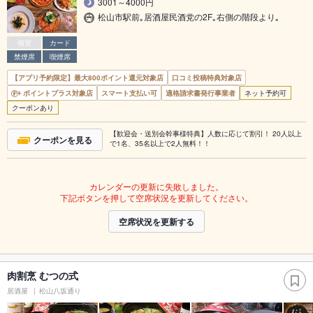
3001～4000円
松山市駅前｡居酒屋民酒党の2F｡右側の階段より｡
個室
カード
禁煙席
喫煙席
【アプリ予約限定】最大800ポイント還元対象店
口コミ投稿特典対象店
ポイントプラス対象店
スマート支払い可
適格請求書発行事業者
ネット予約可
クーポンあり
【歓迎会・送別会幹事様特典】人数に応じて割引！ 20人以上
クーポンを見る
で1名、35名以上で2人無料！！
カレンダーの更新に失敗しました。
下記ボタンを押して空席状況を更新してください。
空席状況を更新する
肉割烹 むつの式
居酒屋
松山八坂通り