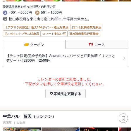
愛媛県産素材を使った料理と肉料理の店
4001～5000円
501～1000円
松山市役所を東に出て南に約30m｡十字路の斜め左｡
【アプリ予約限定】最大350ポイント還元対象店
口コミ投稿特典対象店
ポイントプラス対象店
スマート支払い可
適格請求書発行事業者
クーポン
コース
【ランチ限定/完全予約制】Asunaroハンバーグと豆皿御膳ドリンクと
デザート付2800円→2500円
カレンダーの更新に失敗しました。
下記ボタンを押して空席状況を更新してください。
空席状況を更新する
中華バル 藍天（ランテン）
居酒屋
大街道