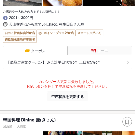
ご家族や一人飲みの方まで！お気軽に！！
2001～3000円
天山交差点から車で5分｡haco. 朝生田店さん奥
口コミ投稿特典対象店
ポイントプラス対象店
スマート支払い可
適格請求書発行事業者
クーポン
コース
【単品ご注文クーポン】 お会計平日10%off 土日祝5%off
カレンダーの更新に失敗しました。
下記ボタンを押して空席状況を更新してください。
空席状況を更新する
韓国料理 Dining 慶(きょん)
居酒屋
大街道