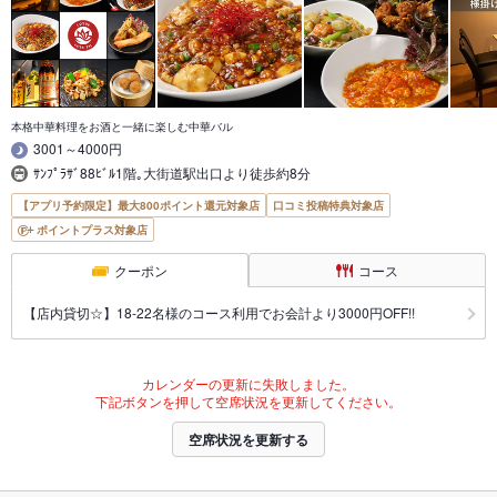
本格中華料理をお酒と一緒に楽しむ中華バル
3001～4000円
ｻﾝﾌﾟﾗｻﾞ88ﾋﾞﾙ1階｡大街道駅出口より徒歩約8分
【アプリ予約限定】最大800ポイント還元対象店
口コミ投稿特典対象店
ポイントプラス対象店
クーポン
コース
【店内貸切☆】18-22名様のコース利用でお会計より3000円OFF!!
カレンダーの更新に失敗しました。
下記ボタンを押して空席状況を更新してください。
空席状況を更新する