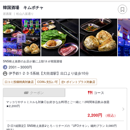
韓国酒場 キムポチャ
居酒屋
松山八坂通り
SNS映え抜群のお店が遂に上陸!ネオ韓国酒場
2001～3000円
伊予鉄1･2･3･5系統【大街道駅】出口より徒歩10分
口コミ投稿特典対象店
COIN+支払い可
ポイントプラス対象店
クーポン
コース
マッコリやチャミスルも対象◎お好きなお料理とご一緒に！2時間単品飲み放題
★2,200円
2,200円
（税込）
【1日1組限定】SNS映え抜群♪とろ～りチーズの『UFOチキン』確約プラン 3,080円
(税込)