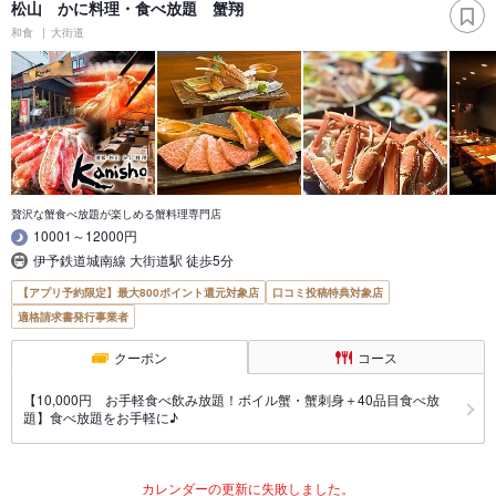
松山 かに料理・食べ放題 蟹翔
和食
大街道
贅沢な蟹食べ放題が楽しめる蟹料理専門店
10001～12000円
伊予鉄道城南線 大街道駅 徒歩5分
【アプリ予約限定】最大800ポイント還元対象店
口コミ投稿特典対象店
適格請求書発行事業者
クーポン
コース
【10,000円 お手軽食べ飲み放題！ボイル蟹・蟹刺身＋40品目食べ放
題】食べ放題をお手軽に♪
カレンダーの更新に失敗しました。