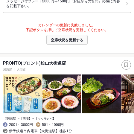
メッセージ付プレート2000円→1500円『お店からの質問』の欄に内容
を記載下さい。
カレンダーの更新に失敗しました。
下記ボタンを押して空席状況を更新してください。
空席状況を更新する
PRONTO(プロント)松山大街道店
居酒屋
大街道
【喫茶店】×【酒場】＝【キッサカバ】
2001～3000円
501～1000円
伊予鉄道市内電車【大街道駅】徒歩1分