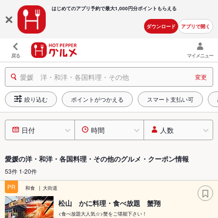
はじめてのアプリ予約で最大
1,000円分ポイントもらえる
ダウンロード
アプリで開く
戻る
マイメニュー
愛媛 洋・和洋・各国料理・その他
変更
絞り込む
ポイントがつかえる
スマート支払い可
日付
時間
人数
愛媛の洋・和洋・各国料理・その他のグルメ・クーポン情報
53件 1-20件
PR
和食
大街道
松山 かに料理・食べ放題 蟹翔
<食べ放題大人気☆>蟹をご堪能下さい！