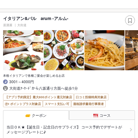
イタリアン&バル arum -アルム-
居酒屋
大街道
本格イタリアンで各種ご宴会が楽しめるお店
3001～4000円
大街道ｱｰｹｰﾄﾞから八坂通り方面へ徒歩1分
【アプリ予約限定】最大800ポイント還元対象店
口コミ投稿特典対象店
ポイントプラス対象店
スマート支払い可
適格請求書発行事業者
クーポン
コース
当日ＯＫ★【誕生日・記念日のサプライズ】 コース予約でデザートが
メッセージプレートに♪