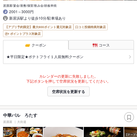
居酒屋/宴会/座敷/個室/飲み会/鉄板串焼
2001～3000円
新居浜駅より徒歩10分/駐車場あり
【アプリ予約限定】最大800ポイント還元対象店
口コミ投稿特典対象店
ポイントプラス対象店
クーポン
コース
★平日限定★ポテトフライ１人前無料クーポン
カレンダーの更新に失敗しました。
下記ボタンを押して空席状況を更新してください。
空席状況を更新する
中華バル ろたす
居酒屋
大街道