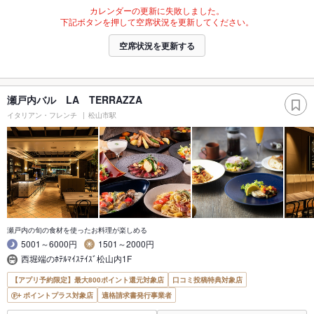
カレンダーの更新に失敗しました。
下記ボタンを押して空席状況を更新してください。
空席状況を更新する
瀬戸内バル LA TERRAZZA
イタリアン・フレンチ
松山市駅
瀬戸内の旬の食材を使ったお料理が楽しめる
5001～6000円
1501～2000円
西堀端のﾎﾃﾙﾏｲｽﾃｲｽﾞ松山内1F
【アプリ予約限定】最大800ポイント還元対象店
口コミ投稿特典対象店
ポイントプラス対象店
適格請求書発行事業者