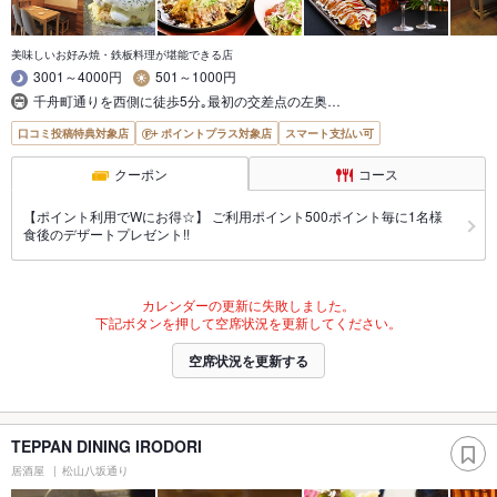
美味しいお好み焼・鉄板料理が堪能できる店
3001～4000円
501～1000円
千舟町通りを西側に徒歩5分｡最初の交差点の左奥…
口コミ投稿特典対象店
ポイントプラス対象店
スマート支払い可
クーポン
コース
【ポイント利用でWにお得☆】 ご利用ポイント500ポイント毎に1名様
食後のデザートプレゼント!!
カレンダーの更新に失敗しました。
下記ボタンを押して空席状況を更新してください。
空席状況を更新する
TEPPAN DINING IRODORI
居酒屋
松山八坂通り