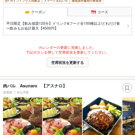
ポイントプラス対象店
スマート支払い可
適格請求書発行事業者
クーポン
コース
平日限定【飲み放題120分】ドリンク&フード全100種以上!どれだけ食
べ飲みもお会計最大【4500円】
カレンダーの更新に失敗しました。
下記ボタンを押して空席状況を更新してください。
空席状況を更新する
肉バル Asunaro 【アスナロ】
居酒屋
松山市駅