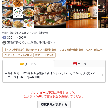
創作中華が楽しめるオシャレな中華料理店
3001～4000円
三番町通り沿いの愛媛幼稚園の裏すぐ
【アプリ予約限定】最大350ポイント還元対象店
口コミ投稿特典対象店
COIN+支払い可
ポイントプラス対象店
スマート支払い可
クーポン
コース
≪平日限定≫120分飲み放題付8品【ちょっといいもの食べたい質メイ
ンコース】6600円→6000円
カレンダーの更新に失敗しました。
下記ボタンを押して空席状況を更新してください。
空席状況を更新する