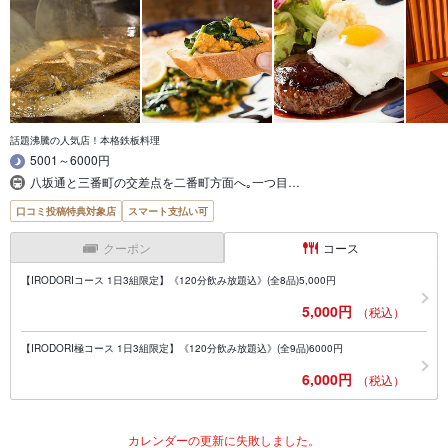
話題沸騰の人気店！本格鉄板料理
5001～6000円
八坂通と三番町の交差点を二番町方面へ｡一つ目…
口コミ投稿特典対象店
スマート支払い可
クーポン
コース
【IRODORIコース 1日3組限定】《120分飲み放題込》(全8品)5,000円
5,000円
（税込）
【IRODORI極コース 1日3組限定】《120分飲み放題込》(全9品)6000円
6,000円
（税込）
カレンダーの更新に失敗しました。