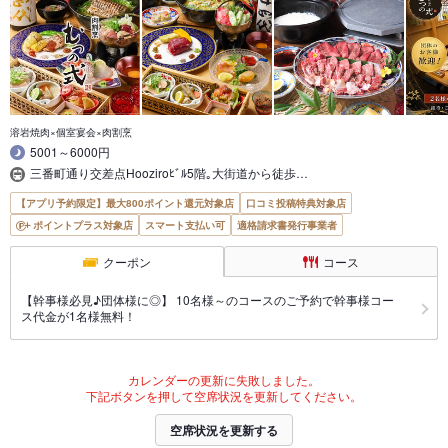
溶岩焼肉×個室宴会×肉割烹
5001～6000円
三番町通り交差点Hooziroﾋﾞﾙ5階｡大街道から徒歩…
【アプリ予約限定】最大800ポイント還元対象店
口コミ投稿特典対象店
ポイントプラス対象店
スマート支払い可
適格請求書発行事業者
クーポン
コース
【幹事様必見♪団体様に◎】 10名様～のコースのご予約で幹事様コー
ス代金が1名様無料！
カレンダーの更新に失敗しました。
下記ボタンを押して空席状況を更新してください。
空席状況を更新する