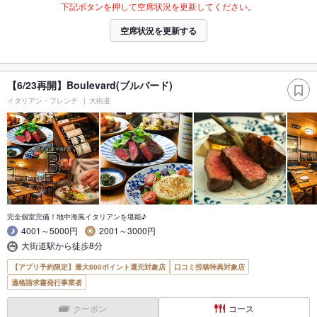
下記ボタンを押して空席状況を更新してください。
空席状況を更新する
【6/23再開】Boulevard(ブルバード)
イタリアン・フレンチ
大街道
完全個室完備！地中海風イタリアンを堪能♪
4001～5000円
2001～3000円
大街道駅から徒歩8分
【アプリ予約限定】最大800ポイント還元対象店
口コミ投稿特典対象店
適格請求書発行事業者
クーポン
コース