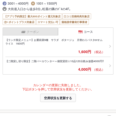
3001～4000円
1001～1500円
大街道入口から徒歩3分｡松屋の隣のﾋﾞﾙの4F｡
【アプリ予約限定】最大800ポイント還元対象店
口コミ投稿特典対象店
ポイントプラス対象店
スマート支払い可
適格請求書発行事業者
クーポン
コース
【ランチ限定メニュー】お重前菜9種 サラダ ポタージュ 月替わりパスタorオム
ライス 1600円
1,600円
（税込）
【二階貸し切り限定】二階バーカウンター＋個室貸切☆10品120分飲み放題4000円!!
4,000円
（税込）
カレンダーの更新に失敗しました。
下記ボタンを押して空席状況を更新してください。
空席状況を更新する