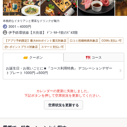
本格的なイタリアンと豊富なドリンクが魅力
3001～4000円
伊予鉄環状線【大街道】 ﾄﾞﾝ･ｷﾎｰﾃ前のﾋﾞﾙ3階
【アプリ予約限定】最大800ポイント還元対象店
口コミ投稿特典対象店
COIN+支払い可
ポイントプラス対象店
スマート支払い可
クーポン
コース
お誕生日・お祝いごとに★『コース利用特典』 デコレーションデザー
トプレート 1000円→500円
カレンダーの更新に失敗しました。
下記ボタンを押して空席状況を更新してください。
空席状況を更新する