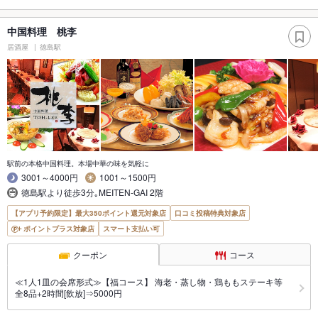
中国料理 桃李
居酒屋
徳島駅
駅前の本格中国料理。本場中華の味を気軽に
3001～4000円
1001～1500円
徳島駅より徒歩3分｡MEITEN-GAI 2階
【アプリ予約限定】最大350ポイント還元対象店
口コミ投稿特典対象店
ポイントプラス対象店
スマート支払い可
クーポン
コース
≪1人1皿の会席形式≫【福コース】 海老・蒸し物・鶏ももステーキ等
全8品+2時間[飲放]⇒5000円