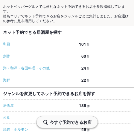
ホットペッパーグルメでは便利なネット予約できるお店を多数掲載していま
す。
徳島エリアでネット予約できるお店をジャンルごとに集計しました。お店選び
の参考に是非活用してください。
ネット予約できる居酒屋を探す
101
和風
件
60
創作
件
24
洋・和洋・各国料理・その他
件
22
海鮮
件
ジャンルを変更してネット予約できるお店を探す
186
居酒屋
件
67
和食
件
今すぐ予約できるお店
49
焼肉・ホルモン
件