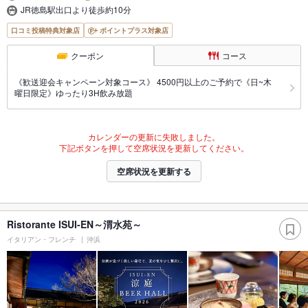
JR徳島駅出口より徒歩約10分
口コミ投稿特典対象店
ポイントプラス対象店
クーポン
コース
《歓送迎会キャンペーン対象コース》 4500円以上のご予約で《日~木
曜日限定》ゆったり3H飲み放題
カレンダーの更新に失敗しました。
下記ボタンを押して空席状況を更新してください。
空席状況を更新する
Ristorante ISUI-EN～渭水苑～
イタリアン・フレンチ
沖浜