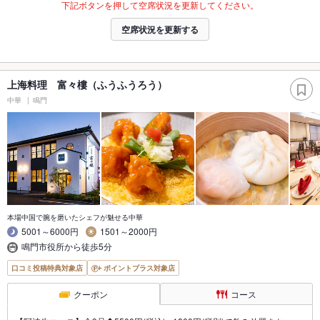
下記ボタンを押して空席状況を更新してください。
空席状況を更新する
上海料理 富々樓（ふうふうろう）
中華
鳴門
本場中国で腕を磨いたシェフが魅せる中華
5001～6000円
1501～2000円
鳴門市役所から徒歩5分
口コミ投稿特典対象店
ポイントプラス対象店
クーポン
コース