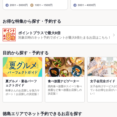
2001～3000円
1001～1500円
3001～4000円
お得な特集から探す・予約する
ポイントプラスで最大8倍
対象日時のネット予約でポイントが最大8倍たまるお店はこちら！
目的から探す・予約する
夏グルメ・宴会パーフ
食べ放題ナビゲーター
女子会完全ガイド
ェクトガイド
焼肉食べ放題やスイーツ食べ
女子会向けサービスが
放題など食べ放題お店探しの
ているお得なお店がい
幹事さんのお店探しを強力サ
決定版！
い！
ポート！お店探しの決定版！
徳島エリアでネット予約できるお店を探す