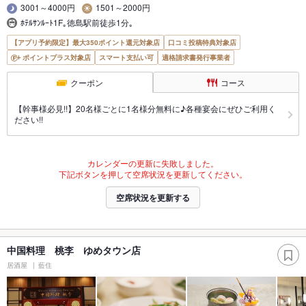
3001～4000円
1501～2000円
ﾎﾃﾙｻﾝﾙｰﾄ1F｡徳島駅前徒歩1分｡
【アプリ予約限定】最大350ポイント還元対象店
口コミ投稿特典対象店
ポイントプラス対象店
スマート支払い可
適格請求書発行事業者
クーポン
コース
【幹事様必見!!】20名様ごとに1名様分無料に♪各種宴会にぜひご利用く
ださい!!
カレンダーの更新に失敗しました。
下記ボタンを押して空席状況を更新してください。
空席状況を更新する
中国料理 桃李 ゆめタウン店
居酒屋
藍住