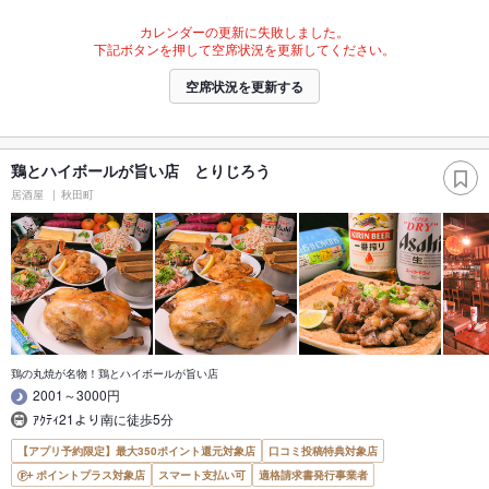
カレンダーの更新に失敗しました。
下記ボタンを押して空席状況を更新してください。
空席状況を更新する
鶏とハイボールが旨い店 とりじろう
居酒屋
秋田町
鶏の丸焼が名物！鶏とハイボールが旨い店
2001～3000円
ｱｸﾃｨ21より南に徒歩5分
【アプリ予約限定】最大350ポイント還元対象店
口コミ投稿特典対象店
ポイントプラス対象店
スマート支払い可
適格請求書発行事業者