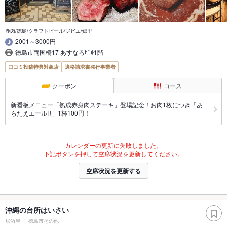
鹿肉/徳島/クラフトビール/ジビエ/郷里
2001～3000円
徳島市両国橋17 あすなろﾋﾞﾙ1階
口コミ投稿特典対象店
適格請求書発行事業者
クーポン
コース
新看板メニュー「熟成赤身肉ステーキ」登場記念！お肉1枚につき「あ
らたえエールR」1杯100円！
カレンダーの更新に失敗しました。
下記ボタンを押して空席状況を更新してください。
空席状況を更新する
沖縄の台所はいさい
居酒屋
徳島市その他