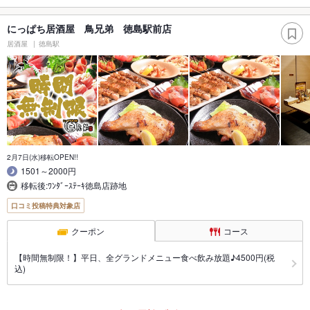
にっぱち居酒屋 鳥兄弟 徳島駅前店
居酒屋
徳島駅
2月7日(水)移転OPEN!!
1501～2000円
移転後:ﾜﾝﾀﾞｰｽﾃｰｷ徳島店跡地
口コミ投稿特典対象店
クーポン
コース
【時間無制限！】平日、全グランドメニュー食べ飲み放題♪4500円(税
込)