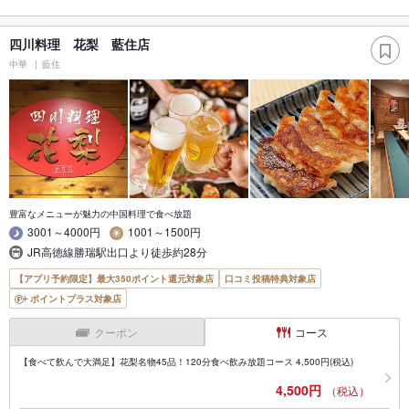
四川料理 花梨 藍住店
中華
藍住
豊富なメニューが魅力の中国料理で食べ放題
3001～4000円
1001～1500円
JR高徳線勝瑞駅出口より徒歩約28分
【アプリ予約限定】最大350ポイント還元対象店
口コミ投稿特典対象店
ポイントプラス対象店
クーポン
コース
【食べて飲んで大満足】花梨名物45品！120分食べ飲み放題コース 4,500円(税込)
4,500円
（税込）