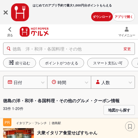
はじめてのアプリ予約で最大
1,000円分ポイントもらえる
ダウンロード
アプリで開く
戻る
マイメニュー
徳島 洋・和洋・各国料理・その他
変更
絞り込む
ポイントがつかえる
スマート支払い可
日付
時間
人数
徳島の洋・和洋・各国料理・その他のグルメ・クーポン情報
33件 1-20件
地図から探す
PR
イタリアン・フレンチ
徳島駅
大衆イタリア食堂せばすちゃん