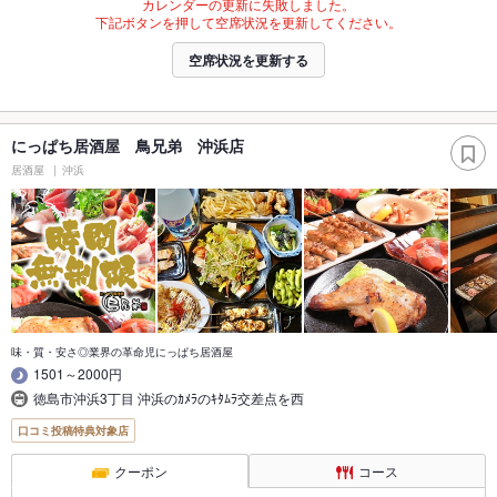
カレンダーの更新に失敗しました。
下記ボタンを押して空席状況を更新してください。
空席状況を更新する
にっぱち居酒屋 鳥兄弟 沖浜店
居酒屋
沖浜
味・質・安さ◎業界の革命児にっぱち居酒屋
1501～2000円
徳島市沖浜3丁目 沖浜のｶﾒﾗのｷﾀﾑﾗ交差点を西
口コミ投稿特典対象店
クーポン
コース