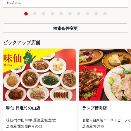
まなみさん
検索条件変更
ピックアップ店舗
味仙 日進竹の山店
ランプ精肉店
味仙/竹の山/中華/居酒屋/個室/飲…
名物☆自家製ローストビーフ
居酒屋/愛知県内その他
居酒屋/草津市