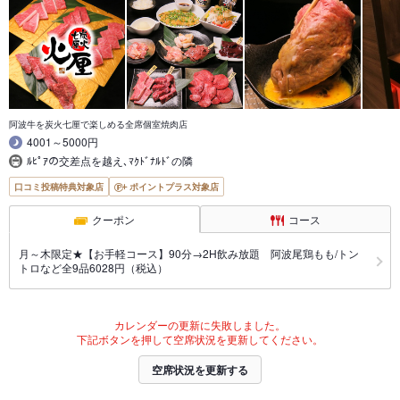
阿波牛を炭火七厘で楽しめる全席個室焼肉店
4001～5000円
ﾙﾋﾟｱの交差点を越え､ﾏｸﾄﾞﾅﾙﾄﾞの隣
口コミ投稿特典対象店
ポイントプラス対象店
クーポン
コース
月～木限定★【お手軽コース】90分→2H飲み放題 阿波尾鶏もも/トン
トロなど全9品6028円（税込）
カレンダーの更新に失敗しました。
下記ボタンを押して空席状況を更新してください。
空席状況を更新する