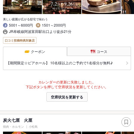
美しい庭園が広がる邸宅で味わう
5001～6000円
1501～2000円
JR牟岐線阿波富田駅出口より徒歩21分
口コミ投稿特典対象店
クーポン
コース
【期間限定☆ビアホール】 10名様以上のご予約で1名様分が無料♪
カレンダーの更新に失敗しました。
下記ボタンを押して空席状況を更新してください。
空席状況を更新する
炭火七厘 火厘
焼肉・ホルモン
小松島