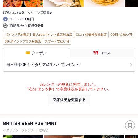
駅近の本格大衆イタリアン居酒屋★
2001～3000円
徳島駅から徒歩3分!!
【アプリ予約限定】最大800ポイント還元対象店
口コミ投稿特典対象店
COIN+支払い可
ポイントプラス対象店
スマート支払い可
クーポン
コース
当日利用OK！ イタリア産生ハムプレゼント！
カレンダーの更新に失敗しました。
下記ボタンを押して空席状況を更新してください。
空席状況を更新する
BRITISH BEER PUB 1PINT
イタリアン・フレンチ
徳島駅