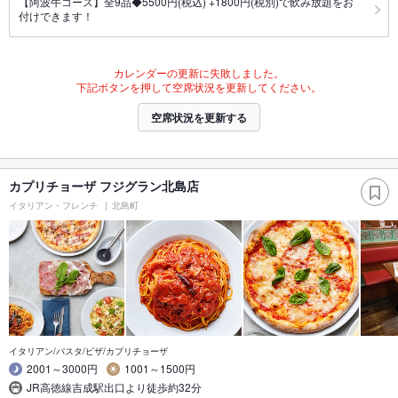
【阿波牛コース】全9品◆5500円(税込) +1800円(税別)で飲み放題をお
付けできます！
カレンダーの更新に失敗しました。
下記ボタンを押して空席状況を更新してください。
空席状況を更新する
カプリチョーザ フジグラン北島店
イタリアン・フレンチ
北島町
イタリアン/パスタ/ピザ/カプリチョーザ
2001～3000円
1001～1500円
JR高徳線吉成駅出口より徒歩約32分