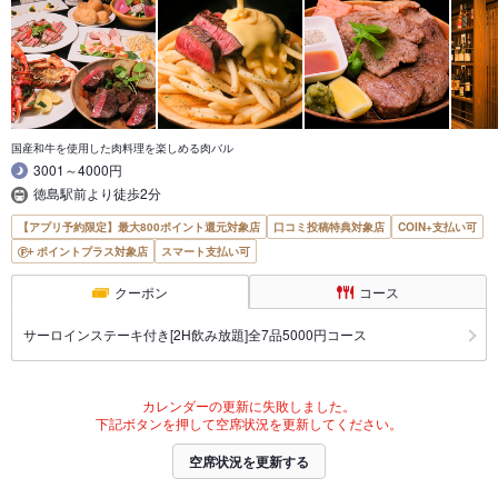
国産和牛を使用した肉料理を楽しめる肉バル
3001～4000円
徳島駅前より徒歩2分
【アプリ予約限定】最大800ポイント還元対象店
口コミ投稿特典対象店
COIN+支払い可
ポイントプラス対象店
スマート支払い可
クーポン
コース
サーロインステーキ付き[2H飲み放題]全7品5000円コース
カレンダーの更新に失敗しました。
下記ボタンを押して空席状況を更新してください。
空席状況を更新する