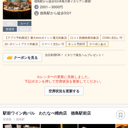
徳島駅から徒歩3分本格大衆イタリアン酒場!
2001～3000円
徳島駅から徒歩3分!!
個室
カード
禁煙席
喫煙席
【アプリ予約限定】最大800ポイント還元対象店
口コミ投稿特典対象店
COIN+支払い可
ポイントプラス対象店
スマート支払い可
ネット予約可
クーポンあり
当日利用OK！ イタリア産生ハムプレゼント！
クーポンを見る
カレンダーの更新に失敗しました。
下記ボタンを押して空席状況を更新してください。
空席状況を更新する
駅前ワイン肉バル わたなべ精肉店 徳島駅前店
居酒屋
徳島駅