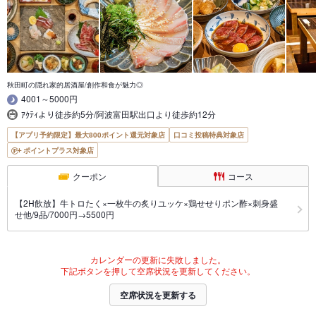
秋田町の隠れ家的居酒屋/創作和食が魅力◎
4001～5000円
ｱｸﾃｨより徒歩約5分/阿波富田駅出口より徒歩約12分
【アプリ予約限定】最大800ポイント還元対象店
口コミ投稿特典対象店
ポイントプラス対象店
クーポン
コース
【2H飲放】牛トロたく×一枚牛の炙りユッケ×鶏せせりポン酢×刺身盛
せ他/9品/7000円→5500円
カレンダーの更新に失敗しました。
下記ボタンを押して空席状況を更新してください。
空席状況を更新する