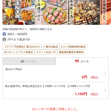
名物の阿波鶏や串カツ、肉寿司が堪能できる
3001～4000円
ｱｸﾃｨより徒歩1分
【アプリ予約限定】最大800ポイント還元対象店
口コミ投稿特典対象店
ポイントプラス対象店
スマート支払い可
適格請求書発行事業者
クーポン
コース
席のみで予約♪
0円
（税込）
飲み放題予約／料理は単品注文♪【２時間１０００円】【３時間１５００円】
1,100円
（税込）
カレンダーの更新に失敗しました。