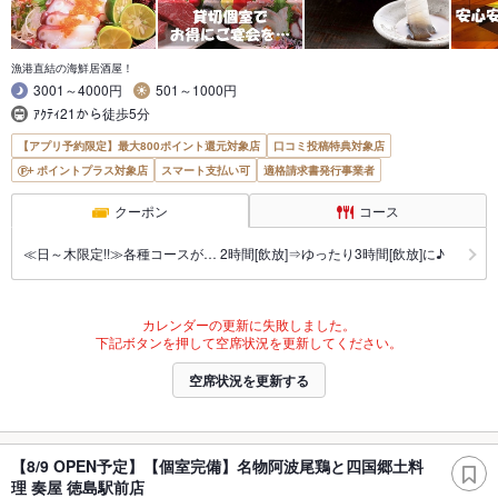
漁港直結の海鮮居酒屋！
3001～4000円
501～1000円
ｱｸﾃｨ21から徒歩5分
【アプリ予約限定】最大800ポイント還元対象店
口コミ投稿特典対象店
ポイントプラス対象店
スマート支払い可
適格請求書発行事業者
クーポン
コース
≪日～木限定!!≫各種コースが… 2時間[飲放]⇒ゆったり3時間[飲放]に♪
カレンダーの更新に失敗しました。
下記ボタンを押して空席状況を更新してください。
空席状況を更新する
【8/9 OPEN予定】【個室完備】名物阿波尾鶏と四国郷土料
理 奏屋 徳島駅前店