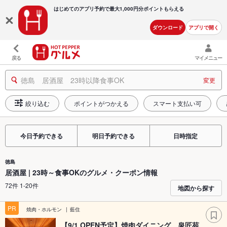
はじめてのアプリ予約で最大
1,000円分ポイントもらえる
ダウンロード
アプリで開く
戻る
マイメニュー
徳島 居酒屋 23時以降食事OK
変更
絞り込む
ポイントがつかえる
スマート支払い可
今日予約できる
明日予約できる
日時指定
徳島
居酒屋 | 23時～食事OKのグルメ・クーポン情報
72件 1-20件
地図から探す
PR
焼肉・ホルモン
藍住
【9/1 OPEN予定】焼肉ダイニング 泉匠苑