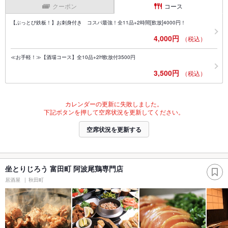
クーポン
コース
【ぶっとび鉄板！】お刺身付き コスパ最強！全11品+2時間[飲放]4000円！
4,000円
（税込）
≪お手軽！≫【酒場コース】全10品+2H飲放付3500円
3,500円
（税込）
カレンダーの更新に失敗しました。
下記ボタンを押して空席状況を更新してください。
空席状況を更新する
坐とりじろう 富田町 阿波尾鶏専門店
居酒屋
秋田町