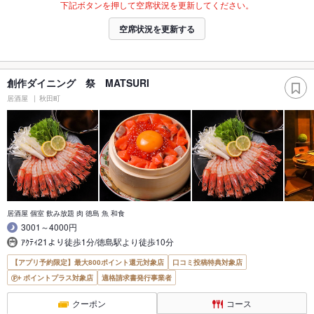
下記ボタンを押して空席状況を更新してください。
空席状況を更新する
創作ダイニング 祭 MATSURI
居酒屋
秋田町
居酒屋 個室 飲み放題 肉 徳島 魚 和食
3001～4000円
ｱｸﾃｨ21より徒歩1分/徳島駅より徒歩10分
【アプリ予約限定】最大800ポイント還元対象店
口コミ投稿特典対象店
ポイントプラス対象店
適格請求書発行事業者
クーポン
コース