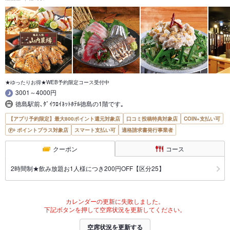
★ゆったりお得★WEB予約限定コース受付中
3001～4000円
徳島駅前､ﾀﾞｲﾜﾛｲﾈｯﾄﾎﾃﾙ徳島の1階です｡
【アプリ予約限定】最大800ポイント還元対象店
口コミ投稿特典対象店
COIN+支払い可
ポイントプラス対象店
スマート支払い可
適格請求書発行事業者
クーポン
コース
2時間制★飲み放題お1人様につき200円OFF【区分25】
カレンダーの更新に失敗しました。
下記ボタンを押して空席状況を更新してください。
空席状況を更新する