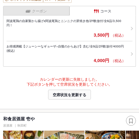
クーポン
コース
阿波尾鶏の自家製から揚げx阿波尾鶏とニンニクの芽焼き他/2H飲放付/全8品/3,500
円！
3,500円
（税込）
お得感満載【ジューシーなギョーザ×自慢のからあげ】含む/全9品/2H飲放付/4000円
(税込)
4,000円
（税込）
カレンダーの更新に失敗しました。
下記ボタンを押して空席状況を更新してください。
空席状況を更新する
和食居酒屋 壱や
居酒屋
秋田町