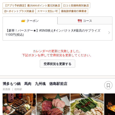
【アプリ予約限定】最大800ポイント還元対象店
口コミ投稿特典対象店
ポイントプラス対象店
スマート支払い可
適格請求書発行事業者
クーポン
コース
【豪華！バースデー★】#SNS映え#インパクト大#最高のサプライズ
1100円(税込)
カレンダーの更新に失敗しました。
下記ボタンを押して空席状況を更新してください。
空席状況を更新する
博多もつ鍋 馬肉 九州魂 徳島駅前店
居酒屋
徳島駅