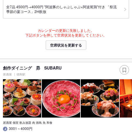
全7品 4500円→4000円 "阿波豚のしゃぶしゃぶ+阿波尾鶏"付き 「祭流
季節の宴コース」2H飲放
カレンダーの更新に失敗しました。
下記ボタンを押して空席状況を更新してください。
空席状況を更新する
創作ダイニング 昴 SUBARU
居酒屋
徳島駅
居酒屋 個室 飲み放題 肉 徳島 魚 和食
3001～4000円