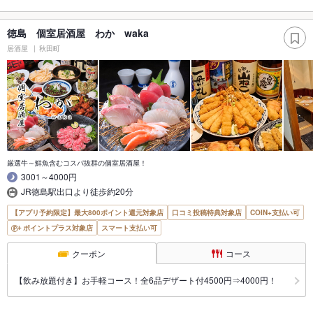
徳島 個室居酒屋 わか waka
居酒屋
秋田町
厳選牛～鮮魚含むコスパ抜群の個室居酒屋！
3001～4000円
JR徳島駅出口より徒歩約20分
【アプリ予約限定】最大800ポイント還元対象店
口コミ投稿特典対象店
COIN+支払い可
ポイントプラス対象店
スマート支払い可
クーポン
コース
【飲み放題付き】お手軽コース！全6品デザート付4500円⇒4000円！