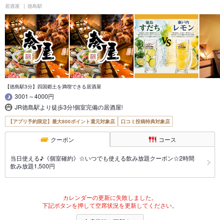
居酒屋
徳島駅
【徳島駅3分】四国郷土を満喫できる居酒屋
3001～4000円
JR徳島駅より徒歩3分!個室完備の居酒屋!
【アプリ予約限定】最大800ポイント還元対象店
口コミ投稿特典対象店
クーポン
コース
当日使える♪《個室確約》☆いつでも使える飲み放題クーポン☆2時間
飲み放題1,500円
カレンダーの更新に失敗しました。
下記ボタンを押して空席状況を更新してください。