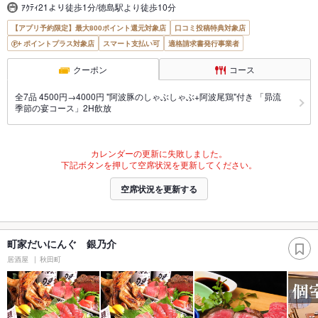
ｱｸﾃｨ21より徒歩1分/徳島駅より徒歩10分
【アプリ予約限定】最大800ポイント還元対象店
口コミ投稿特典対象店
ポイントプラス対象店
スマート支払い可
適格請求書発行事業者
クーポン
コース
全7品 4500円→4000円 "阿波豚のしゃぶしゃぶ+阿波尾鶏"付き 「昴流
季節の宴コース」2H飲放
カレンダーの更新に失敗しました。
下記ボタンを押して空席状況を更新してください。
空席状況を更新する
町家だいにんぐ 銀乃介
居酒屋
秋田町