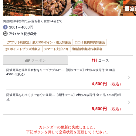
阿波尾鶏料理専門店/落ち着く個室24名まで
3001～4000円
ｱｸﾃｨから徒歩3分
【アプリ予約限定】最大350ポイント還元対象店
口コミ投稿特典対象店
ポイントプラス対象店
スマート支払い可
適格請求書発行事業者
クーポン
コース
阿波尾鶏と徳島県食材をリーズナブルに…【阿波コース】2H飲み放題付 全10品
4500円(税込)
4,500円
（税込）
阿波尾鶏を心ゆくまで存分に堪能…【鳴門コース】2H飲み放題付 全11品 5500円(税
込)
5,500円
（税込）
カレンダーの更新に失敗しました。
下記ボタンを押して空席状況を更新してください。