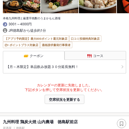
本格九州料理と厳選芋焼酎のうまかもん酒場
3001～4000円
JR徳島駅から徒歩約1分
【アプリ予約限定】最大800ポイント還元対象店
口コミ投稿特典対象店
ポイントプラス対象店
適格請求書発行事業者
クーポン
コース
【月～木限定】単品飲み放題３０分延長無料！
カレンダーの更新に失敗しました。
下記ボタンを押して空席状況を更新してください。
空席状況を更新する
九州料理 鶏炭火焼 山内農場 徳島駅前店
居酒屋
徳島駅