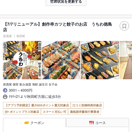
空席状況を更新する
【7/7リニューアル】創作串カツと餃子のお店 うちわ徳島
店
居酒屋
秋田町
居酒屋 個室 飲み放題 海鮮 誕生日 女子会
3001～4000円
ｱｸﾃｨ21より秋田町方面に徒歩3分
【アプリ予約限定】最大800ポイント還元対象店
口コミ投稿特典対象店
ポイントプラス対象店
スマート支払い可
適格請求書発行事業者
クーポン
コース