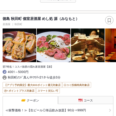
徳島 秋田町 個室居酒屋 めし処 源（みなもと）
居酒屋
秋田町
翌7時迄！コスパ抜群の隠れ家居酒屋【源】
4001～5000円
秋田町のﾄﾞ真ん中!ｱｸﾃｨ21から徒歩3分
【アプリ予約限定】最大800ポイント還元対象店
口コミ投稿特典対象店
ポイントプラス対象店
スマート支払い可
クーポン
コース
≪衝撃価格！≫【生ビール◎単品飲み放題】90分⇒999円