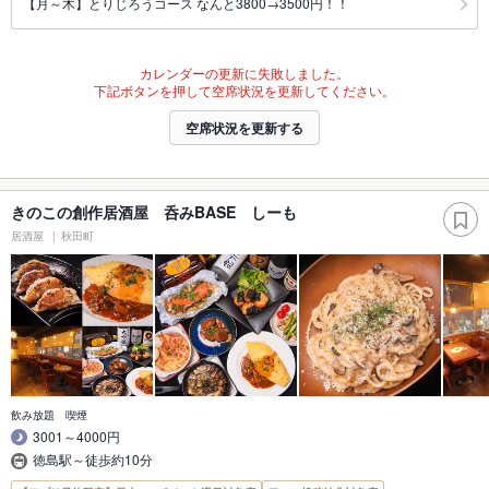
【月～木】とりじろうコース なんと3800→3500円！！
カレンダーの更新に失敗しました。
下記ボタンを押して空席状況を更新してください。
空席状況を更新する
きのこの創作居酒屋 呑みBASE しーも
居酒屋
秋田町
飲み放題 喫煙
3001～4000円
徳島駅～徒歩約10分