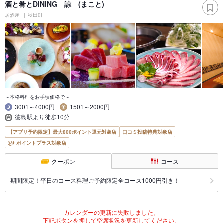
酒と肴とDINING 諒 (まこと)
居酒屋
秋田町
～本格料理をお手頃価格で～
3001～4000円
1501～2000円
徳島駅より徒歩10分
【アプリ予約限定】最大800ポイント還元対象店
口コミ投稿特典対象店
ポイントプラス対象店
クーポン
コース
期間限定！平日のコース料理ご予約限定全コース1000円引き！
カレンダーの更新に失敗しました。
下記ボタンを押して空席状況を更新してください。