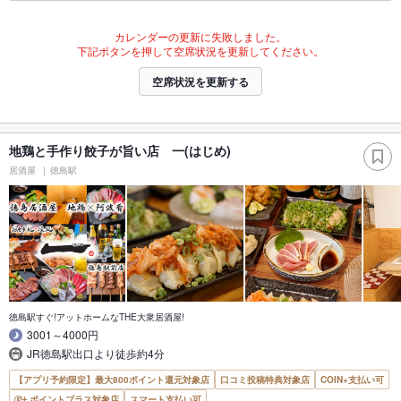
カレンダーの更新に失敗しました。
下記ボタンを押して空席状況を更新してください。
空席状況を更新する
地鶏と手作り餃子が旨い店 一(はじめ)
居酒屋
徳島駅
徳島駅すぐ!アットホームなTHE大衆居酒屋!
3001～4000円
JR徳島駅出口より徒歩約4分
【アプリ予約限定】最大800ポイント還元対象店
口コミ投稿特典対象店
COIN+支払い可
ポイントプラス対象店
スマート支払い可