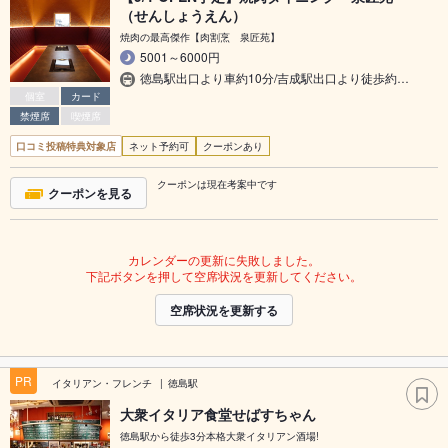
（せんしょうえん）
焼肉の最高傑作【肉割烹 泉匠苑】
5001～6000円
徳島駅出口より車約10分/吉成駅出口より徒歩約…
個室
カード
禁煙席
喫煙席
口コミ投稿特典対象店
ネット予約可
クーポンあり
クーポンは現在考案中です
クーポンを見る
カレンダーの更新に失敗しました。
下記ボタンを押して空席状況を更新してください。
空席状況を更新する
PR
イタリアン・フレンチ
徳島駅
大衆イタリア食堂せばすちゃん
徳島駅から徒歩3分本格大衆イタリアン酒場!