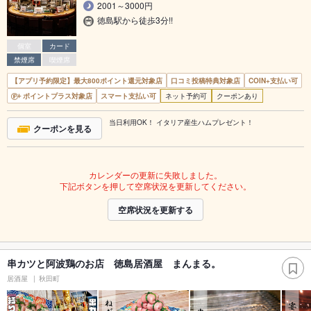
2001～3000円
徳島駅から徒歩3分!!
個室
カード
禁煙席
喫煙席
【アプリ予約限定】最大800ポイント還元対象店
口コミ投稿特典対象店
COIN+支払い可
ポイントプラス対象店
スマート支払い可
ネット予約可
クーポンあり
当日利用OK！ イタリア産生ハムプレゼント！
クーポンを見る
カレンダーの更新に失敗しました。
下記ボタンを押して空席状況を更新してください。
空席状況を更新する
串カツと阿波鶏のお店 徳島居酒屋 まんまる。
居酒屋
秋田町