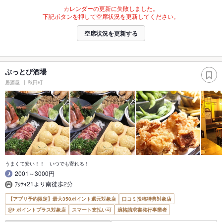
カレンダーの更新に失敗しました。
下記ボタンを押して空席状況を更新してください。
空席状況を更新する
ぶっとび酒場
居酒屋
秋田町
うまくて安い！！ いつでも寄れる！
2001～3000円
ｱｸﾃｨ21より南徒歩2分
【アプリ予約限定】最大350ポイント還元対象店
口コミ投稿特典対象店
ポイントプラス対象店
スマート支払い可
適格請求書発行事業者