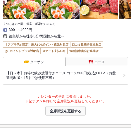
くつろぎの空間・個室 町家だいにんぐ
3001～4000円
徳島駅から徒歩5分/両国橋から北へ
【アプリ予約限定】最大800ポイント還元対象店
口コミ投稿特典対象店
ポイントプラス対象店
スマート支払い可
適格請求書発行事業者
クーポン
コース
【日～木】お得な飲み放題付きコース コース500円(税込)OFF♪（お盆
期間8/10～15までは使用不可）
カレンダーの更新に失敗しました。
下記ボタンを押して空席状況を更新してください。
空席状況を更新する