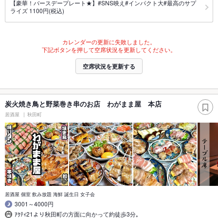
【豪華！バースデープレート★】#SNS映え#インパクト大#最高のサプ
ライズ 1100円(税込)
カレンダーの更新に失敗しました。
下記ボタンを押して空席状況を更新してください。
空席状況を更新する
炭火焼き鳥と野菜巻き串のお店 わがまま屋 本店
居酒屋
秋田町
居酒屋 個室 飲み放題 海鮮 誕生日 女子会
3001～4000円
ｱｸﾃｨ21より秋田町の方面に向かって約徒歩3分｡