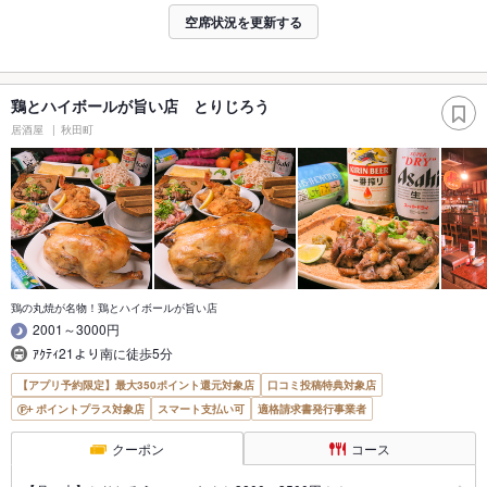
空席状況を更新する
鶏とハイボールが旨い店 とりじろう
居酒屋
秋田町
鶏の丸焼が名物！鶏とハイボールが旨い店
2001～3000円
ｱｸﾃｨ21より南に徒歩5分
【アプリ予約限定】最大350ポイント還元対象店
口コミ投稿特典対象店
ポイントプラス対象店
スマート支払い可
適格請求書発行事業者
クーポン
コース