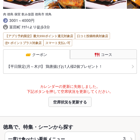
肉 徳島 個室 飲み放題 徳島市 焼鳥
3001～4000円
富田町 ｱｸﾃｨより徒歩3分
【アプリ予約限定】最大350ポイント還元対象店
口コミ投稿特典対象店
ポイントプラス対象店
スマート支払い可
クーポン
コース
【平日限定(月～木)!!】 鶏唐揚げお1人様2個プレゼント！
カレンダーの更新に失敗しました。
下記ボタンを押して空席状況を更新してください。
空席状況を更新する
徳島で、特集・シーンから探す
3
一度は食べたい看板メニュー