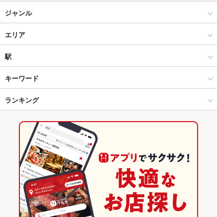
ジャンル
居酒屋
エリア
創作
秋田町
駅
和風
秋田町 × 居酒屋
阿波富田駅
キーワード
徳島市・徳島市周辺部 × 居酒屋
秋田町 × 創作
徳島駅
ランキング
からあげ
お茶漬け
串かつ
エビ料理
カキ料理・オイスター
カニ料理
ローストビーフ
にんにく料理
フライドポテト
つくね
鶏皮
餃子
徳島市・徳島市周辺部 × 創作
秋田町 × 和風
徳島のグルメランキング
水餃子
麻婆豆腐
炭火焼
牛タン
デザート
生ハム
徳島市・徳島市周辺部 × 和風
徳島
徳島の居酒屋ランキング
徳島駅 × 居酒屋
徳島 × 居酒屋
徳島市・徳島市周辺部のグルメランキング
徳島駅 × 創作
徳島 × 創作
徳島市・徳島市周辺部の居酒屋ランキング
徳島駅 × 和風
徳島 × 和風
秋田町のグルメランキング