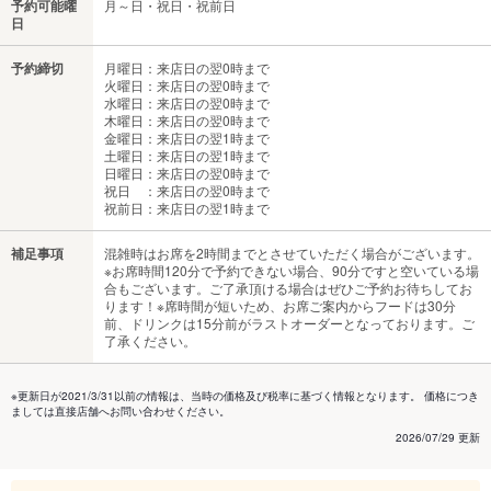
予約可能曜
月～日・祝日・祝前日
日
予約締切
月曜日：来店日の翌0時まで
火曜日：来店日の翌0時まで
水曜日：来店日の翌0時まで
木曜日：来店日の翌0時まで
金曜日：来店日の翌1時まで
土曜日：来店日の翌1時まで
日曜日：来店日の翌0時まで
祝日 ：来店日の翌0時まで
祝前日：来店日の翌1時まで
補足事項
混雑時はお席を2時間までとさせていただく場合がございます。
※お席時間120分で予約できない場合、90分ですと空いている場
合もございます。ご了承頂ける場合はぜひご予約お待ちしてお
ります！※席時間が短いため、お席ご案内からフードは30分
前、ドリンクは15分前がラストオーダーとなっております。ご
了承ください。
※更新日が2021/3/31以前の情報は、当時の価格及び税率に基づく情報となります。 価格につき
ましては直接店舗へお問い合わせください。
2026/07/29 更新