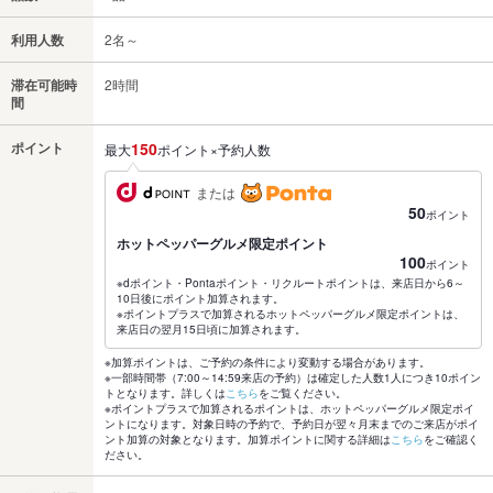
利用人数
2名～
滞在可能時
2時間
間
ポイント
150
最大
ポイント×予約人数
または
50
ポイント
ホットペッパーグルメ限定ポイント
100
ポイント
※dポイント・Pontaポイント・リクルートポイントは、来店日から6～
10日後にポイント加算されます。
※ポイントプラスで加算されるホットペッパーグルメ限定ポイントは、
来店日の翌月15日頃に加算されます。
※加算ポイントは、ご予約の条件により変動する場合があります。
※一部時間帯（7:00～14:59来店の予約）は確定した人数1人につき10ポイン
トとなります。詳しくは
こちら
をご覧ください。
※ポイントプラスで加算されるポイントは、ホットペッパーグルメ限定ポイ
ントになります。対象日時の予約で、予約日が翌々月末までのご来店がポイ
ント加算の対象となります。加算ポイントに関する詳細は
こちら
をご確認く
ださい。