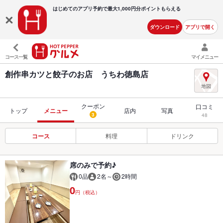
はじめてのアプリ予約で最大
1,000円分ポイントもらえる
ダウンロード
アプリで開く
コース一覧
マイメニュー
創作串カツと餃子のお店 うちわ徳島店
クーポン
口コミ
トップ
メニュー
店内
写真
3
48
コース
料理
ドリンク
席のみで予約♪
0品
2名～
2時間
0
円（税込）