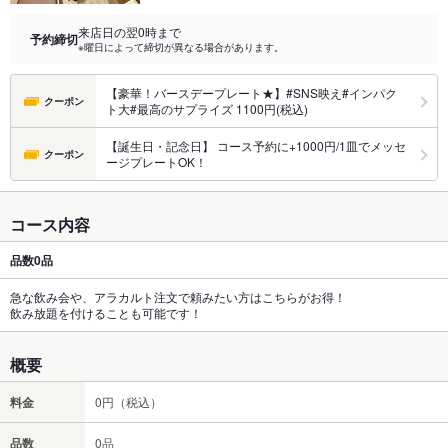
来店日の翌0時まで
予約締切
※曜日によって締切が異なる場合があります。
【豪華！バースデープレート★】#SNS映え#インパク
クーポン
ト大#最高のサプライズ 1100円(税込)
【誕生日・記念日】 コース予約に+1000円/1皿でメッセ
クーポン
ージプレートOK！
コース内容
品数
0品
急な飲み会や、アラカルト注文で頼みたい方はこちらがお得！
飲み放題を付けることも可能です！
概要
料金
0円（税込）
品数
0品