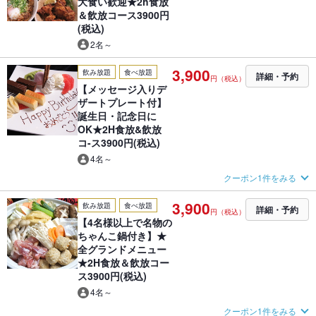
大食い歓迎★2h食放
＆飲放コース3900円
(税込)
2名～
3,900
飲み放題
食べ放題
詳細・予約
円（税込）
【メッセージ入りデ
ザートプレート付】
誕生日・記念日に
OK★2H食放&飲放
コ-ス3900円(税込)
4名～
クーポン1件をみる
3,900
飲み放題
食べ放題
詳細・予約
円（税込）
【4名様以上で名物の
ちゃんこ鍋付き】★
全グランドメニュー
★2H食放＆飲放コー
ス3900円(税込)
4名～
クーポン1件をみる