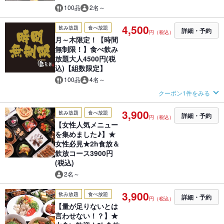
100品
2名～
4,500
飲み放題
食べ放題
詳細・予約
円（税込）
月～木限定！【時間
無制限！】食べ飲み
放題大人4500円(税
込)【組数限定】
100品
4名～
クーポン1件をみる
3,900
飲み放題
食べ放題
詳細・予約
円（税込）
【女性人気メニュー
を集めました♪】★
女性必見★2h食放＆
飲放コース3900円
(税込)
2名～
3,900
飲み放題
食べ放題
詳細・予約
円（税込）
【量が足りないとは
言わせない！？】★