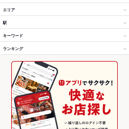
にっぱち居酒屋 鳥兄弟 沖浜店
居酒屋
エリア
洋・和洋・各国料理・その他
徳島駅
駅
徳島市・徳島市周辺部 × 居酒屋
徳島駅 × 居酒屋
阿波富田駅
キーワード
徳島市・徳島市周辺部 × 洋・和洋・各国料理・その他
徳島駅 × 洋・和洋・各国料理・その他
佐古駅
ランキング
からあげ
お茶漬け
エビ料理
カキ料理・オイスター
刺身
フライドポテト
チョリソー
豆腐料理
天ぷら
焼きそば
つくね
徳島駅 × 居酒屋
徳島
徳島駅
徳島のグルメランキング
ステーキ
オムライス
トリュフ
パスタ
ピザ
餃子
チャーハン
徳島駅 × 洋・和洋・各国料理・その他
徳島 × 居酒屋
徳島の居酒屋ランキング
エビチリ
炭火焼
ケーキ
パンケーキ
パフェ
デザート
たこ焼き
徳島 × 洋・和洋・各国料理・その他
徳島市・徳島市周辺部のグルメランキング
チーズケーキ
みそラーメン
とんこつラーメン
塩ラーメン
味噌ラーメン
徳島市・徳島市周辺部の居酒屋ランキング
徳島駅のグルメランキング
徳島駅の居酒屋ランキング