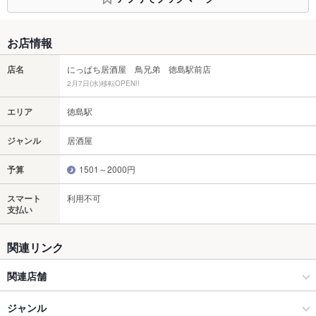
お店情報
店名
にっぱち居酒屋 鳥兄弟 徳島駅前店
2月7日(水)移転OPEN!!
エリア
徳島駅
ジャンル
居酒屋
予算
1501～2000円
スマート
利用不可
支払い
関連リンク
関連店舗
にっぱち居酒屋 鳥兄弟
ジャンル