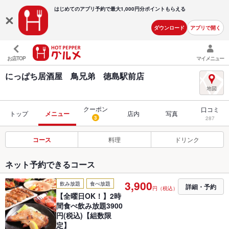
はじめてのアプリ予約で最大
1,000円分ポイントもらえる
ダウンロード
アプリで開く
お店TOP
マイメニュー
にっぱち居酒屋 鳥兄弟 徳島駅前店
クーポン
口コミ
トップ
メニュー
店内
写真
3
287
コース
料理
ドリンク
ネット予約できるコース
3,900
飲み放題
食べ放題
詳細・予約
円（税込）
【全曜日OK！】2時
間食べ飲み放題3900
円(税込)【組数限
定】