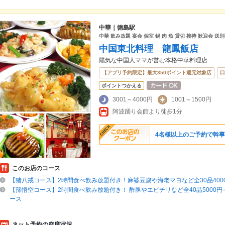
中華｜徳島駅
中華 飲み放題 宴会 個室 鍋 肉 魚 貸切 接待 歓迎会 送
中国東北料理 龍鳳飯店
陽気な中国人ママが営む本格中華料理店
【アプリ予約限定】最大350ポイント還元対象店
口
ポイントつかえる
3001～4000円
1001～1500円
阿波踊り会館より徒歩1分
4名様以上のご予約で幹
このお店のコース
【猪八戒コース】2時間食べ飲み放題付き！麻婆豆腐や海老マヨなど全30品4000
【孫悟空コース】2時間食べ飲み放題付き！ 酢豚やエビチリなど全40品5000円⇒4
ース
ネット予約の空席状況