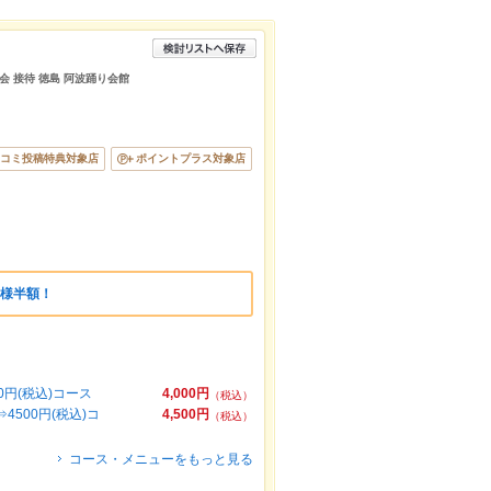
別会 接待 徳島 阿波踊り会館
コミ投稿特典対象店
ポイントプラス対象店
事様半額！
円(税込)コース
4,000円
（税込）
500円(税込)コ
4,500円
（税込）
コース・メニューをもっと見る