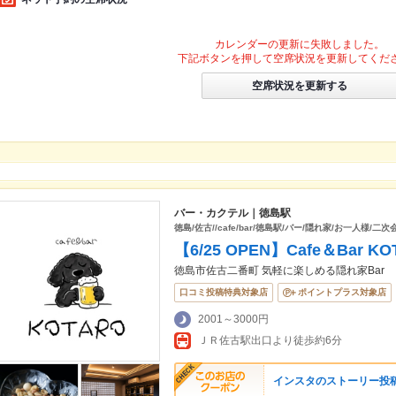
カレンダーの更新に失敗しました。
下記ボタンを押して空席状況を更新してくだ
空席状況を更新する
バー・カクテル｜徳島駅
徳島/佐古//cafe/bar/徳島駅/バー/隠れ家/お一人様/二
【6/25 OPEN】Cafe＆Bar 
徳島市佐古二番町 気軽に楽しめる隠れ家Bar
口コミ投稿特典対象店
ポイントプラス対象店
2001～3000円
ＪＲ佐古駅出口より徒歩約6分
インスタのストーリー投稿