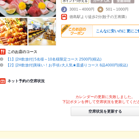
ポイントつかえる
3001～4000円
501～1000円
徳島駅より徒歩2分(餃子の王将隣）
こんなに安いのに 更にご
このお店のコース
【1】[2H飲放付] 5名様～10名様限定コース 2500円(税込)
【2】[2H飲放付]美味い！お手頃♪大人気★皿盛りコース 8品4000円(税込)
ネット予約の空席状況
カレンダーの更新に失敗しました。
下記ボタンを押して空席状況を更新してくだ
空席状況を更新する