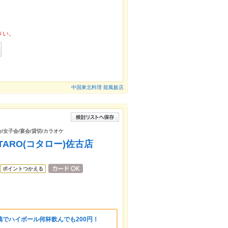
さい。
中国東北料理 龍鳳飯店
次会/女子会/宴会/貸切/カラオケ
KOTARO(コタロー)佐古店
ポイントつかえる
でハイボール何杯飲んでも200円！