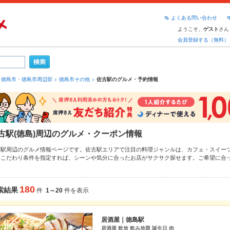
よくある問い合わせ
ようこそ、
さん
ゲスト
会員登録する（無料）
徳島市・徳島市周辺部
徳島市その他
佐古駅のグルメ・予約情報
古駅(徳島)周辺のグルメ・クーポン情報
古駅周辺のグルメ情報ページです。佐古駅エリアで注目の料理ジャンルは、
カフェ・スイー
・こだわり条件を指定すれば、シーンや気分に合ったお店がサクサク探せます。ご希望に合
駅
もチェックしてみてください。ホットペッパーグルメなら、お得なクーポンはもちろん、
最新情報をご紹介しているので安心！24時間使える簡単便利なネット予約が使えるお店も拡
、デートやパーティにもお得に便利にホットペッパーグルメをご利用ください。
180
索結果
件
1～20
件を表示
居酒屋｜徳島駅
居酒屋 飲放 飲み放題 誕生日 肉