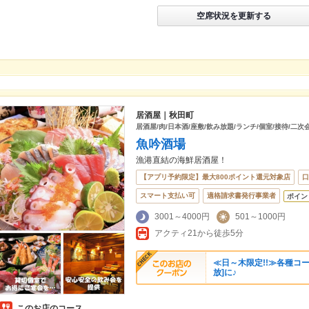
空席状況を更新する
居酒屋｜秋田町
居酒屋/肉/日本酒/座敷/飲み放題/ランチ/個室/接待/二次
魚吟酒場
漁港直結の海鮮居酒屋！
【アプリ予約限定】最大800ポイント還元対象店
口
スマート支払い可
適格請求書発行事業者
ポイン
3001～4000円
501～1000円
アクティ21から徒歩5分
≪日～木限定!!≫各種コー
放]に♪
このお店のコース