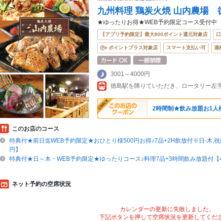
九州料理 鶏炭火焼 山内農場 
★ゆったりお得★WEB予約限定コース受付中
【アプリ予約限定】最大800ポイント還元対象店
口
ポイントプラス対象店
スマート支払い可
適
3001～4000円
2時間制★飲み放題お1人様
このお店のコース
特典付★前日迄WEB予約限定★おひとり様500円お得♪7品+2H飲放付※日-木,祝は
円】
特典付★日～木・WEB予約限定★ゆったりコース♪料理7品+3時間飲み放題付【4
ネット予約の空席状況
カレンダーの更新に失敗しました。
下記ボタンを押して空席状況を更新してくだ