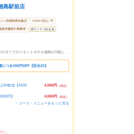
徳島駅前店
コミ投稿特典対象店
COIN+支払い可
格請求書発行事業者
ポイントつかえる
徳島駅を降りていただき、ロータリー左手のダイワロイネットホテル徳島の1階にございます。
につき200円OFF【区分25】
3H飲放【4500
4,500円
（税込）
000円】
4,000円
（税込）
コース・メニューをもっと見る
さい。