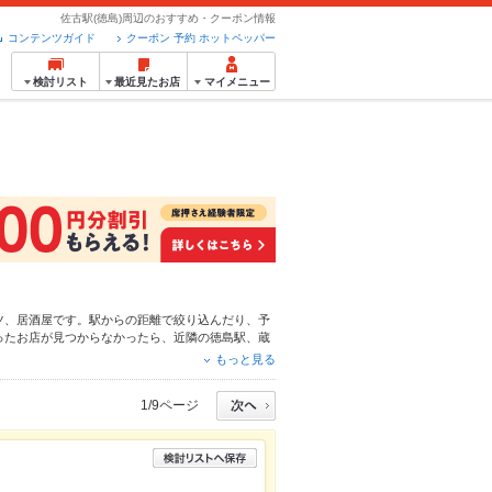
佐古駅(徳島)周辺のおすすめ・クーポン情報
コンテンツガイド
クーポン 予約 ホットペッパー
検討リスト
最近見たお店
マイメニュー
ツ
、
居酒屋
です。駅からの距離で絞り込んだり、予
ったお店が見つからなかったら、近隣の
徳島駅
、
蔵
こだわりメニューや季節のおすすめ料理など、お店
もっと見る
大中です。友達どうしの飲み会にも、会社の宴会に
1/9ページ