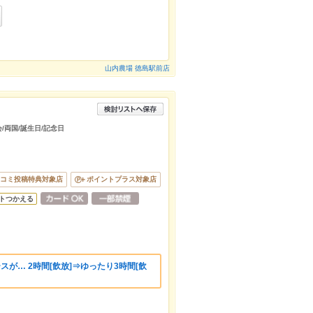
山内農場 徳島駅前店
会/両国/誕生日/記念日
コミ投稿特典対象店
ポイントプラス対象店
トつかえる
スが… 2時間[飲放]⇒ゆったり3時間[飲