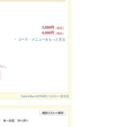
3,000円
（税込）
4,000円
（税込）
コース・メニューをもっと見る
さい。
Cafe＆Bar KOTARO コタロー 佐古店
個室 食べ放題 持ち帰り