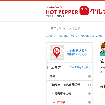
前のページへ戻る
グルメ・予約情報 全国
徳島
この検索結果を
地図表示で見る
佐
エリア
都道府県を選び直す
佐
算
本
徳島
の
も
徳島市・徳島市周辺部
検
徳島市その他
佐古駅