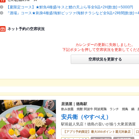
【夏限定コース】★鮮魚4種盛/キスと鱧の天ぷら等全9品+2H[飲放]⇒5000円
『酒場』コース★刺身4種盛/海鮮ピッツァ/海鮮チラシなど全9品+2時間[飲放]⇒4
ネット予約の空席状況
カレンダーの更新に失敗しました。
下記ボタンを押して空席状況を更新してくだ
空席状況を更新する
居酒屋｜徳島駅
飲み放題 焼酎 阿波牛 阿波尾鶏 ランチ 焼鳥 鍋 
安兵衛（やすべえ）
駅前超人気店！徳島の旨いが揃う大衆居酒屋
【アプリ予約限定】最大350ポイント還元対象店
口