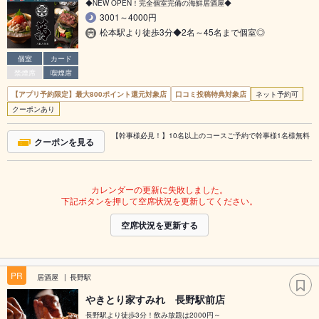
◆NEW OPEN！完全個室完備の海鮮居酒屋◆
3001～4000円
松本駅より徒歩3分◆2名～45名まで個室◎
個室
カード
禁煙席
喫煙席
【アプリ予約限定】最大800ポイント還元対象店
口コミ投稿特典対象店
ネット予約可
クーポンあり
【幹事様必見！】10名以上のコースご予約で幹事様1名様無料
クーポンを見る
カレンダーの更新に失敗しました。
下記ボタンを押して空席状況を更新してください。
空席状況を更新する
PR
居酒屋
長野駅
やきとり家すみれ 長野駅前店
長野駅より徒歩3分！飲み放題は2000円～