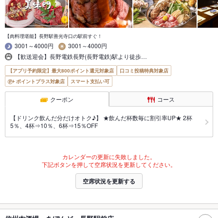
【肉料理堪能】長野駅善光寺口の駅前すぐ！
3001～4000円
3001～4000円
【歓送迎会】長野電鉄長野(長野電鉄)駅より徒歩…
【アプリ予約限定】最大800ポイント還元対象店
口コミ投稿特典対象店
ポイントプラス対象店
スマート支払い可
クーポン
コース
【ドリンク飲んだ分だけオトク♪】 ★飲んだ杯数毎に割引率UP★ 2杯
5％、4杯⇒10％、6杯⇒15％OFF
カレンダーの更新に失敗しました。
下記ボタンを押して空席状況を更新してください。
空席状況を更新する