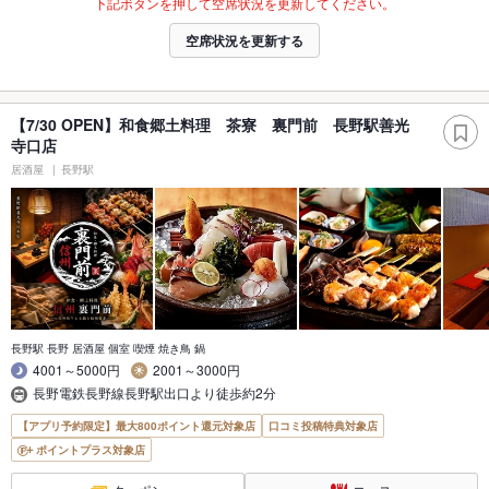
下記ボタンを押して空席状況を更新してください。
空席状況を更新する
【7/30 OPEN】和食郷土料理 茶寮 裏門前 長野駅善光
寺口店
居酒屋
長野駅
長野駅 長野 居酒屋 個室 喫煙 焼き鳥 鍋
4001～5000円
2001～3000円
長野電鉄長野線長野駅出口より徒歩約2分
【アプリ予約限定】最大800ポイント還元対象店
口コミ投稿特典対象店
ポイントプラス対象店