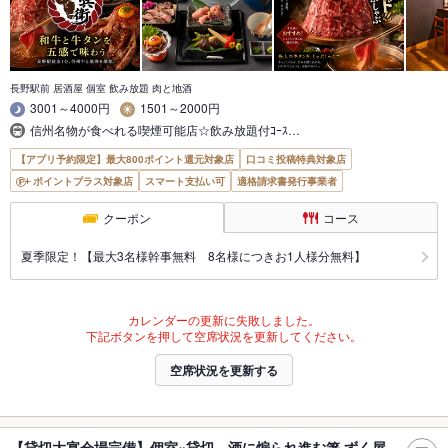
長野駅前 居酒屋 個室 飲み放題 肉と地酒
3001～4000円
1501～2000円
信州名物が食べれる喫煙可能店☆飲み放題付ｺｰｽ…
【アプリ予約限定】最大800ポイント還元対象店
口コミ投稿特典対象店
ポイントプラス対象店
スマート支払い可
適格請求書発行事業者
クーポン
コース
夏季限定！【最大3名様幹事無料 8名様につきお1人様分無料】
カレンダーの更新に失敗しました。
下記ボタンを押して空席状況を更新してください。
空席状況を更新する
【貸切大宴会場完備】個室×貸切 酒に煽られ進む箸 ずく屋