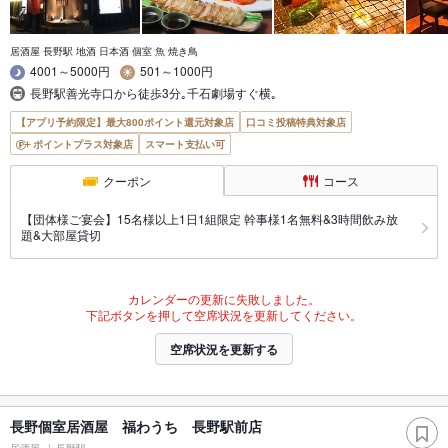
居酒屋 長野駅 地酒 日本酒 個室 魚 焼き鳥
4001～5000円
501～1000円
長野駅善光寺口から徒歩3分｡千石劇場すぐ横｡
【アプリ予約限定】最大800ポイント還元対象店
口コミ投稿特典対象店
ポイントプラス対象店
スマート支払い可
クーポン
コース
【団体様ご宴会】15名様以上1日1組限定 幹事様1名無料&3時間飲み放
題&大部屋貸切
カレンダーの更新に失敗しました。
下記ボタンを押して空席状況を更新してください。
空席状況を更新する
長野個室居酒屋 福わうち 長野駅前店
居酒屋
長野駅