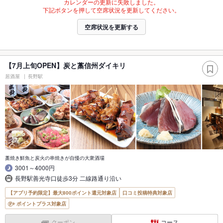
カレンダーの更新に失敗しました。
下記ボタンを押して空席状況を更新してください。
空席状況を更新する
【7月上旬OPEN】炭と藁信州ダイキリ
居酒屋
長野駅
藁焼き鮮魚と炭火の串焼きが自慢の大衆酒場
3001～4000円
長野駅善光寺口徒歩3分 二線路通り沿い
【アプリ予約限定】最大800ポイント還元対象店
口コミ投稿特典対象店
ポイントプラス対象店
クーポン
コース