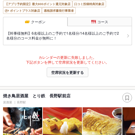
【アプリ予約限定】最大800ポイント還元対象店
口コミ投稿特典対象店
ポイントプラス対象店
適格請求書発行事業者
クーポン
コース
【幹事様無料】6名様以上のご予約で1名様分/14名様以上のご予約で2
名様分のコース料金が無料に！
カレンダーの更新に失敗しました。
下記ボタンを押して空席状況を更新してください。
空席状況を更新する
焼き鳥居酒屋 とり鉄 長野駅前店
居酒屋
長野駅