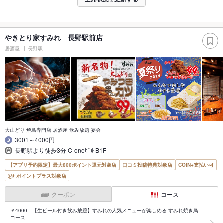
やきとり家すみれ 長野駅前店
居酒屋
長野駅
大山どり 焼鳥専門店 居酒屋 飲み放題 宴会
3001～4000円
長野駅より徒歩3分 C-oneﾋﾞﾙ B1F
【アプリ予約限定】最大800ポイント還元対象店
口コミ投稿特典対象店
COIN+支払い可
ポイントプラス対象店
クーポン
コース
￥4000 【生ビール付き飲み放題】すみれの人気メニューが楽しめる すみれ焼き鳥
コース