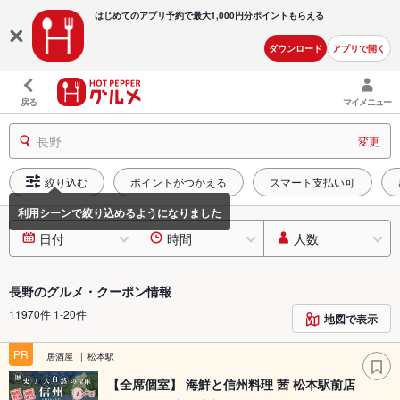
はじめてのアプリ予約で最大
1,000円分ポイントもらえる
ダウンロード
アプリで開く
戻る
マイメニュー
長野
変更
絞り込む
ポイントがつかえる
スマート支払い可
日付
時間
人数
長野のグルメ・クーポン情報
11970件 1-20件
地図で表示
PR
居酒屋
松本駅
【全席個室】 海鮮と信州料理 茜 松本駅前店