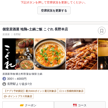
下記ボタンを押して空席状況を更新してください。
空席状況を更新する
個室居酒屋 地鶏×土鍋ご飯 こぐれ 長野本店
居酒屋
長野駅
居酒屋/和食/郷土料理/宴会/個室/土鍋
3001～4000円
長野駅より徒歩1分
【アプリ予約限定】最大800ポイント還元対象店
口コミ投稿特典対象店
ポイントプラス対象店
クーポン
コース