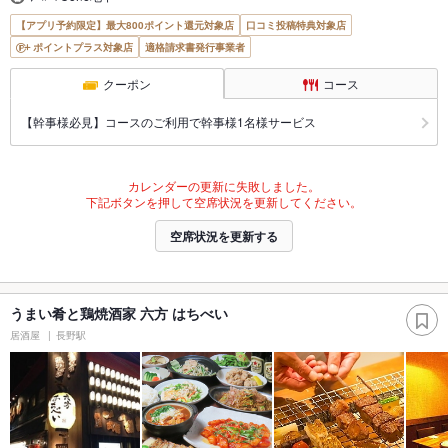
【アプリ予約限定】最大800ポイント還元対象店
口コミ投稿特典対象店
ポイントプラス対象店
適格請求書発行事業者
クーポン
コース
【幹事様必見】コースのご利用で幹事様1名様サービス
カレンダーの更新に失敗しました。
下記ボタンを押して空席状況を更新してください。
空席状況を更新する
うまい肴と鶏焼酒家 六方 はちべい
居酒屋
長野駅