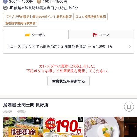
3001～4000円
1001～1500円
JR信越本線長野駅善光寺口より徒歩約2分
【アプリ予約限定】最大800ポイント還元対象店
口コミ投稿特典対象店
適格請求書発行事業者
クーポン
コース
【コースじゃなくても飲み放題】2時間 飲み放題 ⇒ ★1,800円★
カレンダーの更新に失敗しました。
下記ボタンを押して空席状況を更新してください。
空席状況を更新する
居酒屋 土間土間 長野店
居酒屋
長野駅