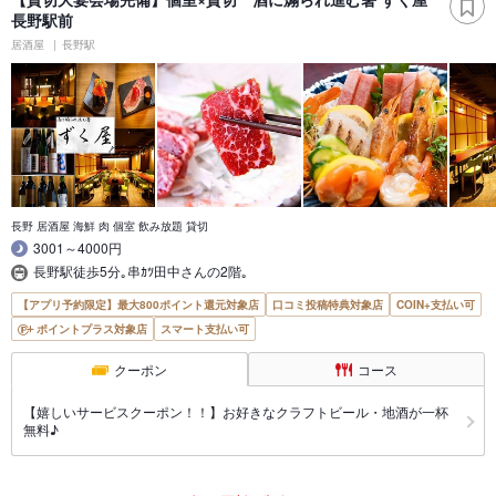
長野駅前
居酒屋
長野駅
長野 居酒屋 海鮮 肉 個室 飲み放題 貸切
3001～4000円
長野駅徒歩5分｡串ｶﾂ田中さんの2階｡
【アプリ予約限定】最大800ポイント還元対象店
口コミ投稿特典対象店
COIN+支払い可
ポイントプラス対象店
スマート支払い可
クーポン
コース
【嬉しいサービスクーポン！！】お好きなクラフトビール・地酒が一杯
無料♪