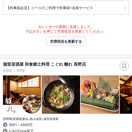
【幹事様必見】コースのご利用で幹事様1名様サービス
カレンダーの更新に失敗しました。
下記ボタンを押して空席状況を更新してください。
空席状況を更新する
個室居酒屋 和食郷土料理 こぐれ 離れ 長野店
居酒屋
長野駅
[長野駅居酒屋]宴会×飲み放題×個室居酒屋
3001～4000円
ｱｰﾙｴﾌCone地下