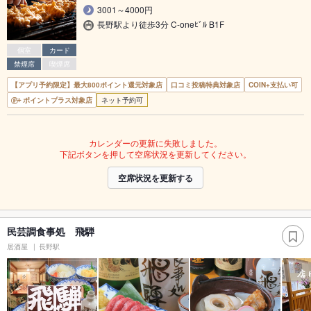
3001～4000円
長野駅より徒歩3分 C-oneﾋﾞﾙ B1F
個室
カード
禁煙席
喫煙席
【アプリ予約限定】最大800ポイント還元対象店
口コミ投稿特典対象店
COIN+支払い可
ポイントプラス対象店
ネット予約可
カレンダーの更新に失敗しました。
下記ボタンを押して空席状況を更新してください。
空席状況を更新する
民芸調食事処 飛騨
居酒屋
長野駅