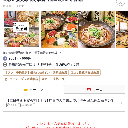
居酒屋
長野駅
旬の海鮮料理はお任せ！個室は最大40名まで
3001～4000円
長野駅善光寺口より徒歩3分 『SUBWAY』2階
【アプリ予約限定】最大800ポイント還元対象店
口コミ投稿特典対象店
ポイントプラス対象店
スマート支払い可
クーポン
コース
【毎日使える宴会割！】 21時までのご来店でお得★ 単品飲み放題2時
間2200円⇒1850円
カレンダーの更新に失敗しました。
下記ボタンを押して空席状況を更新してください。