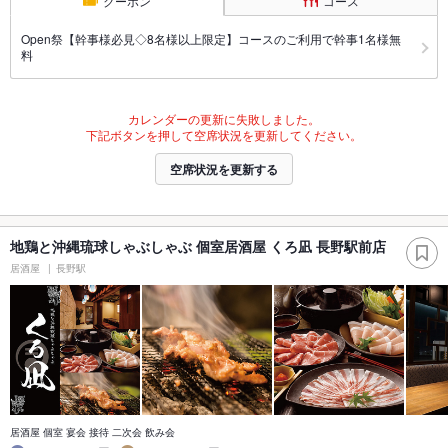
クーポン
コース
Open祭【幹事様必見◇8名様以上限定】コースのご利用で幹事1名様無
料
カレンダーの更新に失敗しました。
下記ボタンを押して空席状況を更新してください。
空席状況を更新する
地鶏と沖縄琉球しゃぶしゃぶ 個室居酒屋 くろ凪 長野駅前店
居酒屋
長野駅
居酒屋 個室 宴会 接待 二次会 飲み会