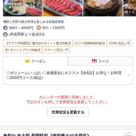
飛騨と長野の郷土料理を楽しめる老舗居酒屋
3001～4000円
501～1000円
JR長野駅より徒歩3分
【アプリ予約限定】最大800ポイント還元対象店
口コミ投稿特典対象店
COIN+支払い可
ポイントプラス対象店
スマート支払い可
クーポン
コース
◇ボリュームいっぱい◇各種宴会にオススメ【全6品】お得な！お料理
◇3000円コース(税込)
カレンダーの更新に失敗しました。
下記ボタンを押して空席状況を更新してください。
空席状況を更新する
食彩や 魚太郎 長野駅前《個室最大40名様迄》