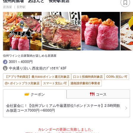
信州肉酒場 あぼんど 長野駅前店
居酒屋
長野駅
信州ワインと自家製肉が楽しめる居酒屋
3001～4000円
中央通り沿い､西友前のﾌﾞｯｸｵﾌﾋﾞﾙ3F
【アプリ予約限定】最大800ポイント還元対象店
口コミ投稿特典対象店
COIN+支払い可
ポイントプラス対象店
スマート支払い可
適格請求書発行事業者
クーポン
コース
会社宴会に！【信州プレミアム牛厳選部位1ポンドステーキ】2.5時間飲
み放題コース7000円⇒6000円
カレンダーの更新に失敗しました。