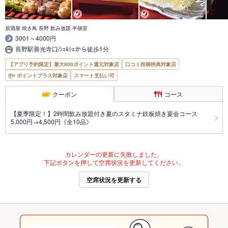
居酒屋 焼き鳥 長野 飲み放題 半個室
3001～4000円
長野駅善光寺口/ｼｪﾙｼｪから徒歩1分
【アプリ予約限定】最大800ポイント還元対象店
口コミ投稿特典対象店
ポイントプラス対象店
スマート支払い可
クーポン
コース
【夏季限定！】2時間飲み放題付き夏のスタミナ鉄板焼き宴会コース
5,000円→4,500円《全10品》
カレンダーの更新に失敗しました。
下記ボタンを押して空席状況を更新してください。
空席状況を更新する