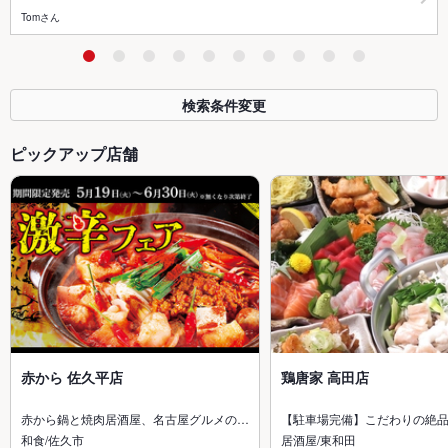
Tomさん
検索条件変更
ピックアップ店舗
赤から 佐久平店
鶏唐家 高田店
赤から鍋と焼肉居酒屋、名古屋グルメの…
【駐車場完備】こだわりの絶
和食/佐久市
居酒屋/東和田