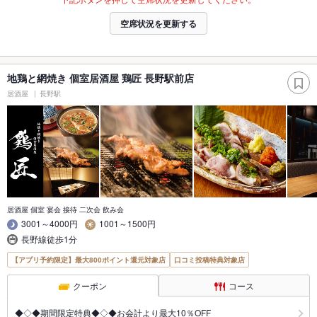
空席状況を更新する
地鶏と網焼き 個室居酒屋 鶏匠 長野駅前店
居酒屋
長野駅
居酒屋 個室 宴会 接待 二次会 飲み会
3001～4000円
1001～1500円
長野線徒歩1分
【アプリ予約限定】最大800ポイント還元対象店
口コミ投稿特典対象店
クーポン
コース
◆◇◆期間限定特典◆◇◆お会計より最大10％OFF