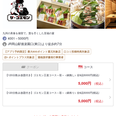
九州の美食を個室で。贅を尽くした至福の宴
4001～5000円
JR岡山駅後楽園口(東口)より徒歩約7分
【アプリ予約限定】最大800ポイント還元対象店
口コミ投稿特典対象店
ポイントプラス対象店
適格請求書発行事業者
クーポン
コース
【120分飲み放題付き】ゴエモン王道コース～彩～ <鍋無し> 全9品5000円(税込)
5,000円
（税込）
【120分飲み放題付き】ゴエモン王道コース～彩～ <鍋有り> 全8品5000円(税込)
5,000円
（税込）