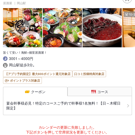
居酒屋
岡山駅
旨くて安い！海鮮×個室居酒屋！
3001～4000円
岡山駅徒歩3分｡
【アプリ予約限定】最大800ポイント還元対象店
口コミ投稿特典対象店
ポイントプラス対象店
クーポン
コース
宴会幹事様必見！特定のコースご予約で幹事様1名無料！【日～木曜日
限定】
カレンダーの更新に失敗しました。
下記ボタンを押して空席状況を更新してください。