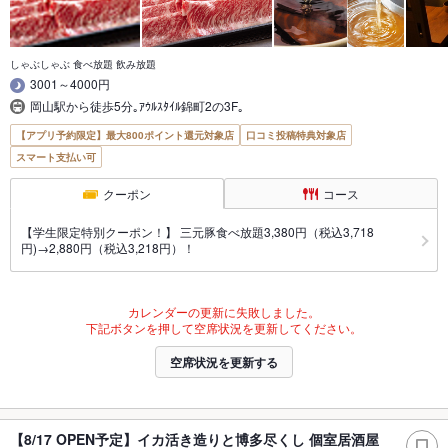
しゃぶしゃぶ 食べ放題 飲み放題
3001～4000円
岡山駅から徒歩5分｡ｱｳﾙｽﾀｲﾙ錦町2の3F｡
【アプリ予約限定】最大800ポイント還元対象店
口コミ投稿特典対象店
スマート支払い可
クーポン
コース
【学生限定特別クーポン！】 三元豚食べ放題3,380円（税込3,718
円)→2,880円（税込3,218円）！
カレンダーの更新に失敗しました。
下記ボタンを押して空席状況を更新してください。
空席状況を更新する
【8/17 OPEN予定】イカ活き造りと博多尽くし 個室居酒屋