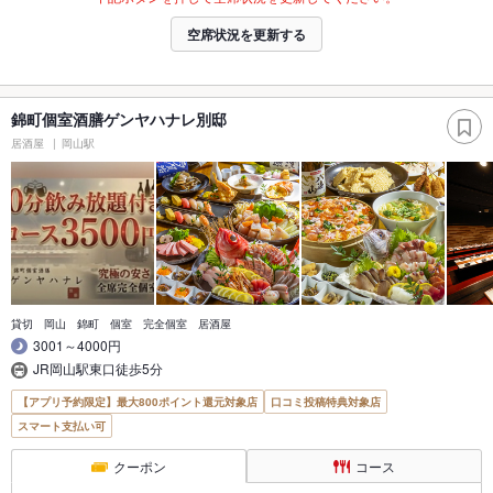
空席状況を更新する
錦町個室酒膳ゲンヤハナレ別邸
居酒屋
岡山駅
貸切 岡山 錦町 個室 完全個室 居酒屋
3001～4000円
JR岡山駅東口徒歩5分
【アプリ予約限定】最大800ポイント還元対象店
口コミ投稿特典対象店
スマート支払い可
クーポン
コース