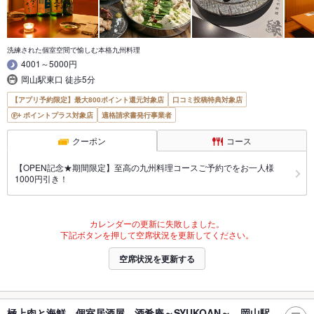
洗練された個室空間で愉しむ本格九州料理
4001～5000円
岡山駅東口 徒歩5分
【アプリ予約限定】最大800ポイント還元対象店
口コミ投稿特典対象店
ポイントプラス対象店
適格請求書発行事業者
クーポン
コース
【OPEN記念★期間限定】至高の九州料理コースご予約でをお一人様
1000円引き！
カレンダーの更新に失敗しました。
下記ボタンを押して空席状況を更新してください。
空席状況を更新する
極上肉と海鮮 個室居酒屋 酒肴庵～SYUKOAN～ 岡山駅