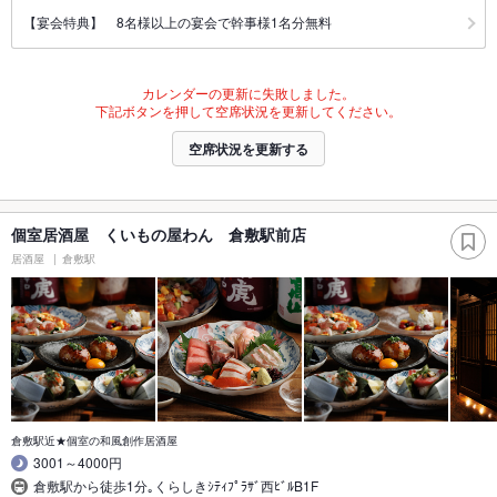
【宴会特典】 8名様以上の宴会で幹事様1名分無料
カレンダーの更新に失敗しました。
下記ボタンを押して空席状況を更新してください。
空席状況を更新する
個室居酒屋 くいもの屋わん 倉敷駅前店
居酒屋
倉敷駅
倉敷駅近★個室の和風創作居酒屋
3001～4000円
倉敷駅から徒歩1分｡くらしきｼﾃｨﾌﾟﾗｻﾞ西ﾋﾞﾙB1F