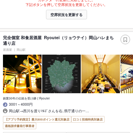
下記ボタンを押して空席状況を更新してください。
空席状況を更新する
完全個室 和食居酒屋 Ryoutei（リョウテイ）岡山ハレまち
通り店
居酒屋
岡山駅
創業30年の伝統を受け継ぐRyoutei
3001～4000円
岡山駅→西川を渡りﾏﾙｺﾞさんを右､県庁通りの一…
【アプリ予約限定】最大800ポイント還元対象店
口コミ投稿特典対象店
適格請求書発行事業者