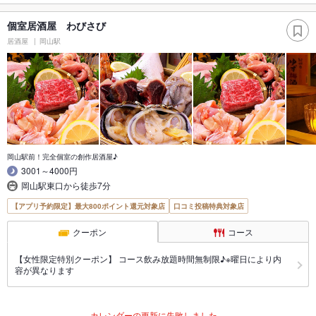
個室居酒屋 わびさび
居酒屋
岡山駅
岡山駅前！完全個室の創作居酒屋♪
3001～4000円
岡山駅東口から徒歩7分
【アプリ予約限定】最大800ポイント還元対象店
口コミ投稿特典対象店
クーポン
コース
【女性限定特別クーポン】 コース飲み放題時間無制限♪※曜日により内
容が異なります
カレンダーの更新に失敗しました。