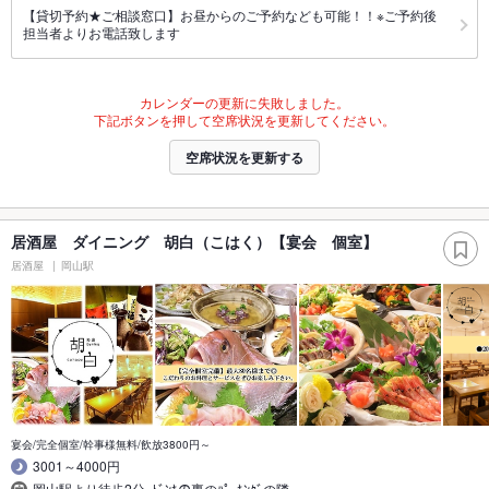
【貸切予約★ご相談窓口】お昼からのご予約なども可能！！※ご予約後
担当者よりお電話致します
カレンダーの更新に失敗しました。
下記ボタンを押して空席状況を更新してください。
空席状況を更新する
居酒屋 ダイニング 胡白（こはく）【宴会 個室】
居酒屋
岡山駅
宴会/完全個室/幹事様無料/飲放3800円～
3001～4000円
岡山駅より徒歩2分｡ﾄﾞﾝｷの裏のﾊﾟｰｷﾝｸﾞの隣｡