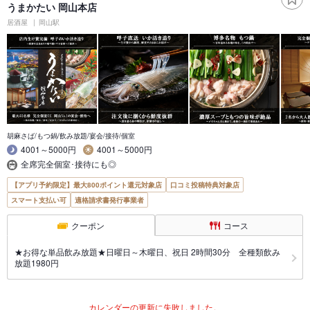
うまかたい 岡山本店
居酒屋
岡山駅
胡麻さば/もつ鍋/飲み放題/宴会/接待/個室
4001～5000円
4001～5000円
全席完全個室･接待にも◎
【アプリ予約限定】最大800ポイント還元対象店
口コミ投稿特典対象店
スマート支払い可
適格請求書発行事業者
クーポン
コース
★お得な単品飲み放題★日曜日～木曜日、祝日 2時間30分 全種類飲み
放題1980円
カレンダーの更新に失敗しました。