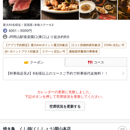
最大50名様迄！居酒屋×本格ステーキ♪
4001～5000円
JR岡山駅後楽園口(東口)より徒歩約8分
【アプリ予約限定】最大800ポイント還元対象店
口コミ投稿特典対象店
COIN+支払い可
ポイントプラス対象店
スマート支払い可
適格請求書発行事業者
クーポン
コース
【幹事様必見♪】8名様以上のコースご予約で幹事様代金無料！！
カレンダーの更新に失敗しました。
下記ボタンを押して空席状況を更新してください。
空席状況を更新する
焼き鳥 くし頌(くししょう)岡山本店