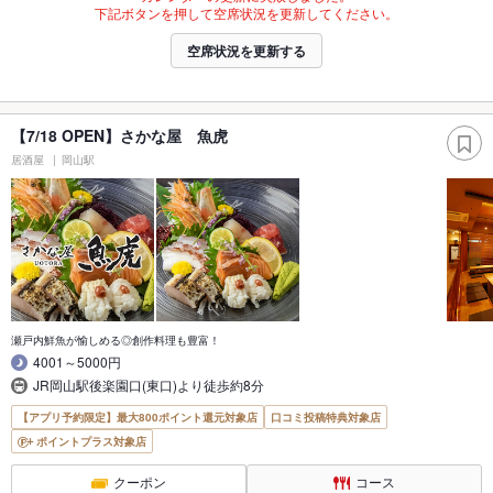
下記ボタンを押して空席状況を更新してください。
空席状況を更新する
【7/18 OPEN】さかな屋 魚虎
居酒屋
岡山駅
瀬戸内鮮魚が愉しめる◎創作料理も豊富！
4001～5000円
JR岡山駅後楽園口(東口)より徒歩約8分
【アプリ予約限定】最大800ポイント還元対象店
口コミ投稿特典対象店
ポイントプラス対象店
クーポン
コース