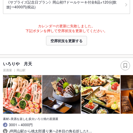
《サプライズ記念日プラン》岡山初!?ドールケーキ付全8品+120分[飲
放]⇒4000円(税込)
カレンダーの更新に失敗しました。
下記ボタンを押して空席状況を更新してください。
空席状況を更新する
いろりや 月天
居酒屋
岡山駅
素材×美酒を楽しむ炭火いろり焼の居酒屋
3001～4000円
JR岡山駅から桃太郎通り東へ2本目の角右折したﾋ…