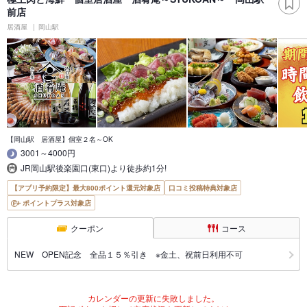
前店
居酒屋
岡山駅
【岡山駅 居酒屋】個室２名～OK
3001～4000円
JR岡山駅後楽園口(東口)より徒歩約1分!
【アプリ予約限定】最大800ポイント還元対象店
口コミ投稿特典対象店
ポイントプラス対象店
クーポン
コース
NEW OPEN記念 全品１５％引き ※金土、祝前日利用不可
カレンダーの更新に失敗しました。