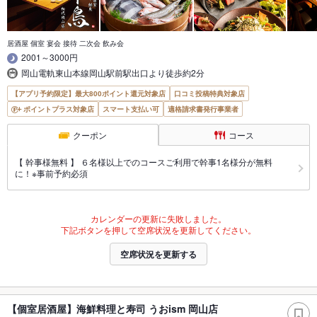
居酒屋 個室 宴会 接待 二次会 飲み会
2001～3000円
岡山電軌東山本線岡山駅前駅出口より徒歩約2分
【アプリ予約限定】最大800ポイント還元対象店
口コミ投稿特典対象店
ポイントプラス対象店
スマート支払い可
適格請求書発行事業者
クーポン
コース
【 幹事様無料 】 ６名様以上でのコースご利用で幹事1名様分が無料
に！※事前予約必須
カレンダーの更新に失敗しました。
下記ボタンを押して空席状況を更新してください。
空席状況を更新する
【個室居酒屋】海鮮料理と寿司 うおism 岡山店