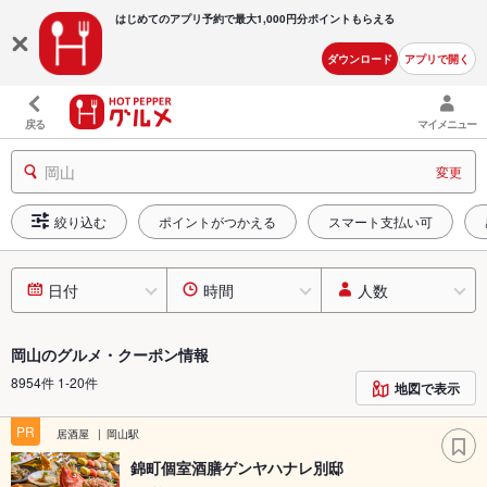
はじめてのアプリ予約で最大
1,000円分ポイントもらえる
ダウンロード
アプリで開く
戻る
マイメニュー
岡山
変更
絞り込む
ポイントがつかえる
スマート支払い可
日付
時間
人数
岡山のグルメ・クーポン情報
8954件 1-20件
地図で表示
PR
居酒屋
岡山駅
錦町個室酒膳ゲンヤハナレ別邸