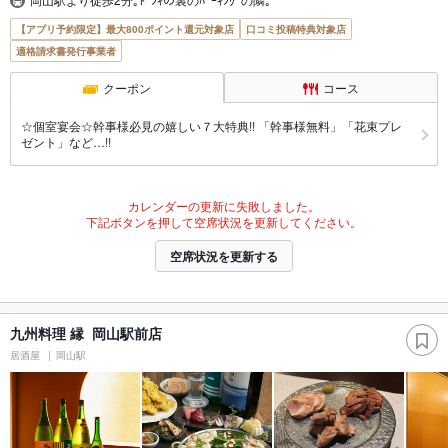
【アプリ予約限定】最大800ポイント還元対象店
口コミ投稿特典対象店
適格請求書発行事業者
クーポン
コース
☆個室宴会☆幹事様必見の嬉しい７大特典!! 「幹事様無料」「花束プレ
ゼント」など…!!
カレンダーの更新に失敗しました。
下記ボタンを押して空席状況を更新してください。
空席状況を更新する
九州料理 縁 岡山駅前店
居酒屋
岡山駅