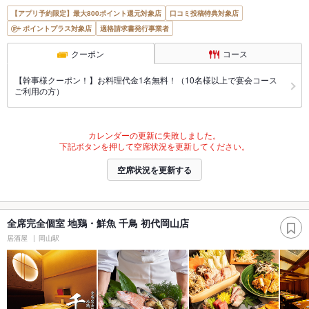
【アプリ予約限定】最大800ポイント還元対象店
口コミ投稿特典対象店
ポイントプラス対象店
適格請求書発行事業者
クーポン
コース
【幹事様クーポン！】お料理代金1名無料！（10名様以上で宴会コース
ご利用の方）
カレンダーの更新に失敗しました。
下記ボタンを押して空席状況を更新してください。
空席状況を更新する
全席完全個室 地鶏・鮮魚 千鳥 初代岡山店
居酒屋
岡山駅