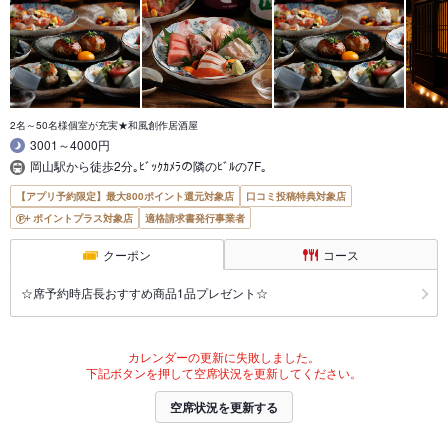
2名～50名様個室が充実★和風創作居酒屋
3001～4000円
岡山駅から徒歩2分｡ﾋﾞｯｸｶﾒﾗの隣のﾋﾞﾙの7F｡
【アプリ予約限定】最大800ポイント還元対象店
口コミ投稿特典対象店
ポイントプラス対象店
適格請求書発行事業者
クーポン
コース
☆席予約時店長おすすめ商品1品プレゼント☆
カレンダーの更新に失敗しました。
下記ボタンを押して空席状況を更新してください。
空席状況を更新する