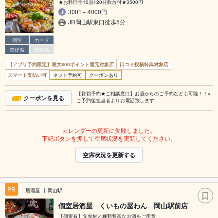
★お料理全10品120分飲放付★3500円
3001～4000円
JR岡山駅東口徒歩5分
個室
カード
禁煙席
喫煙席
【アプリ予約限定】最大800ポイント還元対象店
口コミ投稿特典対象店
スマート支払い可
ネット予約可
クーポンあり
【貸切予約★ご相談窓口】お昼からのご予約なども可能！！※
クーポンを見る
ご予約後担当者よりお電話致します
カレンダーの更新に失敗しました。
下記ボタンを押して空席状況を更新してください。
空席状況を更新する
PR
居酒屋
岡山駅
個室居酒屋 くいもの屋わん 岡山駅前店
【個室有】旬食材と種類豊富なお酒をご用意