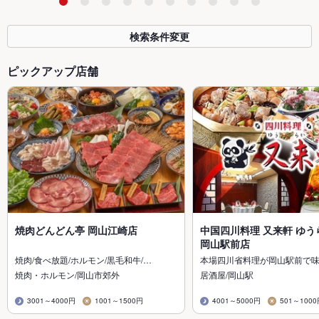
検索条件変更
ピックアップ店舗
焼肉どんどん亭 岡山江崎店
中国四川料理 又来軒 ゆう
岡山駅前店
焼肉/食べ放題/ホルモン/黒毛和牛/…
本場四川省料理が岡山駅前で
焼肉・ホルモン/岡山市郊外
居酒屋/岡山駅
3001～4000円
1001～1500円
4001～5000円
501～100