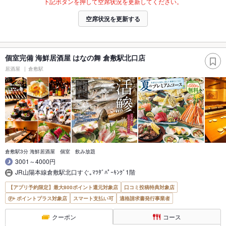
下記ボタンを押して空席状況を更新してください。
空席状況を更新する
個室完備 海鮮居酒屋 はなの舞 倉敷駅北口店
居酒屋
倉敷駅
倉敷駅3分 海鮮居酒屋 個室 飲み放題
3001～4000円
JR山陽本線倉敷駅北口すぐ｡ﾏﾂﾀﾞﾊﾟｰｷﾝｸﾞ1階
【アプリ予約限定】最大800ポイント還元対象店
口コミ投稿特典対象店
ポイントプラス対象店
スマート支払い可
適格請求書発行事業者
クーポン
コース