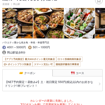
居酒屋
岡山駅
バラエティ豊かな焼き鳥・串焼・串揚専門店
4001～5000円
501～1000円
岡山駅徒歩8分
【アプリ予約限定】最大800ポイント還元対象店
口コミ投稿特典対象店
ポイントプラス対象店
スマート支払い可
適格請求書発行事業者
クーポン
コース
【NET予約限定！昼飲み♪】土・祝日限定 550円(税込)以内のお好きな
ドリンク1杯プレゼント！
カレンダーの更新に失敗しました。
下記ボタンを押して空席状況を更新してください。