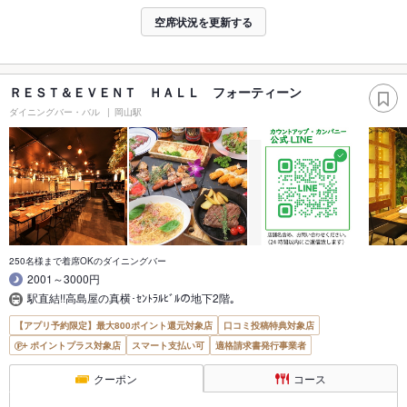
空席状況を更新する
ＲＥＳＴ＆ＥＶＥＮＴ ＨＡＬＬ フォーティーン
ダイニングバー・バル
岡山駅
250名様まで着席OKのダイニングバー
2001～3000円
駅直結!!高島屋の真横･ｾﾝﾄﾗﾙﾋﾞﾙの地下2階｡
【アプリ予約限定】最大800ポイント還元対象店
口コミ投稿特典対象店
ポイントプラス対象店
スマート支払い可
適格請求書発行事業者
クーポン
コース