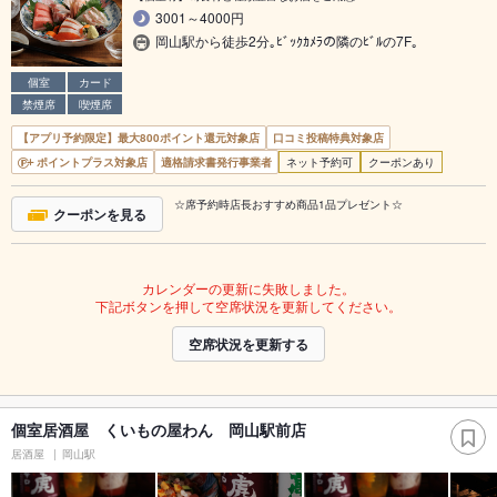
3001～4000円
岡山駅から徒歩2分｡ﾋﾞｯｸｶﾒﾗの隣のﾋﾞﾙの7F｡
個室
カード
禁煙席
喫煙席
【アプリ予約限定】最大800ポイント還元対象店
口コミ投稿特典対象店
ポイントプラス対象店
適格請求書発行事業者
ネット予約可
クーポンあり
☆席予約時店長おすすめ商品1品プレゼント☆
クーポンを見る
カレンダーの更新に失敗しました。
下記ボタンを押して空席状況を更新してください。
空席状況を更新する
個室居酒屋 くいもの屋わん 岡山駅前店
居酒屋
岡山駅