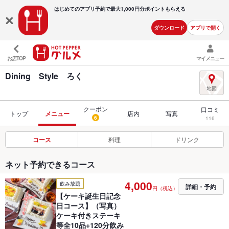
はじめてのアプリ予約で最大
1,000円分ポイントもらえる
ダウンロード
アプリで開く
お店TOP
マイメニュー
Dining Style ろく
クーポン
口コミ
トップ
メニュー
店内
写真
6
116
コース
料理
ドリンク
ネット予約できるコース
4,000
飲み放題
詳細・予約
円（税込）
【ケーキ誕生日記念
日コース】（写真）
ケーキ付きステーキ
等全10品+120分飲み