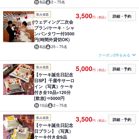
8品
2～75名
3,500
飲み放題
詳細・予約
円（税込）
ウェディング二次会
プラン/ケーキ・シャ
ンパンタワー付3500
円(時間外貸切OK)
8品
25～75名
クーポン2件をみる
5,000
飲み放題
詳細・予約
円（税込）
【ケーキ誕生日記念
日SP】千屋牛サーロ
イン（写真）ケーキ
付き全10品+120分
[飲放]⇒5000円
10品
2～75名
3,500
飲み放題
詳細・予約
円（税込）
【ケーキ誕生日記念
日プラン】（写真）
ケーキ付き全9品