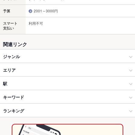
予算
2001～3000円
スマート
利用不可
支払い
関連リンク
ジャンル
ダイニングバー・バル
エリア
洋・和洋・各国料理・その他
岡山駅
駅
岡山市 × ダイニングバー・バル
岡山駅 × ダイニングバー・バル
岡山駅
キーワード
岡山市 × 洋・和洋・各国料理・その他
岡山駅 × 洋・和洋・各国料理・その他
岡山駅前駅
ランキング
からあげ
エビ料理
カニ料理
刺身
アワビ
フライドポテト
天ぷら
ステーキ
オムライス
鴨肉
パスタ
ピザ
水餃子
ケーキ
岡山駅 × ダイニングバー・バル
岡山駅 × 居酒屋
西川緑道公園駅
岡山のグルメランキング
デザート
たこ焼き
和牛ステーキ