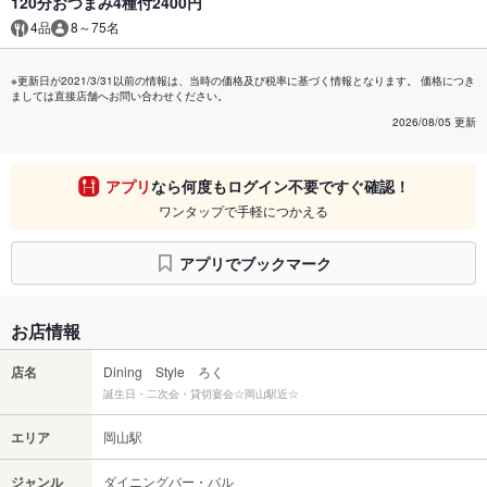
120分おつまみ4種付2400円
4品
8～75名
※更新日が2021/3/31以前の情報は、当時の価格及び税率に基づく情報となります。 価格につき
ましては直接店舗へお問い合わせください。
2026/08/05 更新
アプリ
なら何度もログイン不要ですぐ確認！
ワンタップで手軽につかえる
アプリでブックマーク
お店情報
店名
Dining Style ろく
誕生日・二次会・貸切宴会☆岡山駅近☆
エリア
岡山駅
ジャンル
ダイニングバー・バル