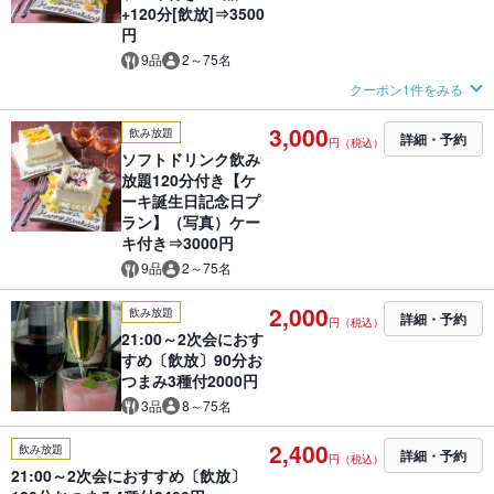
+120分[飲放]⇒3500
円
9品
2～75名
クーポン1件をみる
3,000
飲み放題
詳細・予約
円（税込）
ソフトドリンク飲み
放題120分付き【ケ
ーキ誕生日記念日プ
ラン】（写真）ケー
キ付き⇒3000円
9品
2～75名
2,000
飲み放題
詳細・予約
円（税込）
21:00～2次会におす
すめ〔飲放〕90分お
つまみ3種付2000円
3品
8～75名
2,400
飲み放題
詳細・予約
円（税込）
21:00～2次会におすすめ〔飲放〕