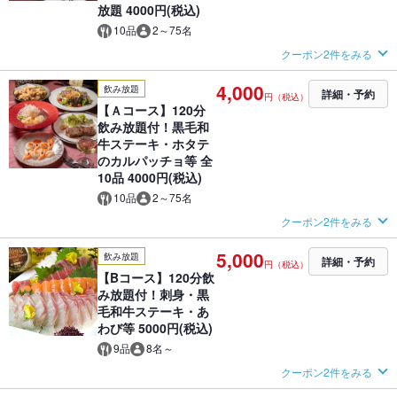
放題 4000円(税込)
10品
2～75名
クーポン2件をみる
4,000
飲み放題
詳細・予約
円（税込）
【Ａコース】120分
飲み放題付！黒毛和
牛ステーキ・ホタテ
のカルパッチョ等 全
10品 4000円(税込)
10品
2～75名
クーポン2件をみる
5,000
飲み放題
詳細・予約
円（税込）
【Bコース】120分飲
み放題付！刺身・黒
毛和牛ステーキ・あ
わび等 5000円(税込)
9品
8名～
クーポン2件をみる