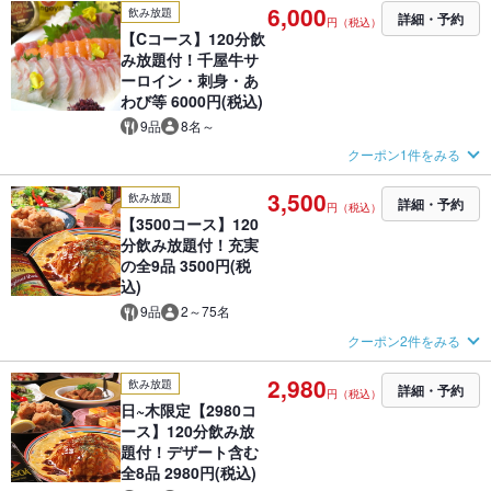
6,000
飲み放題
詳細・予約
円（税込）
【Cコース】120分飲
み放題付！千屋牛サ
ーロイン・刺身・あ
わび等 6000円(税込)
9品
8名～
クーポン1件をみる
3,500
飲み放題
詳細・予約
円（税込）
【3500コース】120
分飲み放題付！充実
の全9品 3500円(税
込)
9品
2～75名
クーポン2件をみる
2,980
飲み放題
詳細・予約
円（税込）
日~木限定【2980コ
ース】120分飲み放
題付！デザート含む
全8品 2980円(税込)