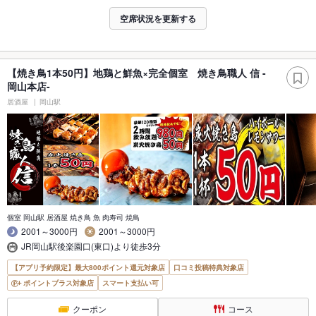
空席状況を更新する
【焼き鳥1本50円】地鶏と鮮魚×完全個室 焼き鳥職人 信 -
岡山本店-
居酒屋
岡山駅
個室 岡山駅 居酒屋 焼き鳥 魚 肉寿司 焼鳥
2001～3000円
2001～3000円
JR岡山駅後楽園口(東口)より徒歩3分
【アプリ予約限定】最大800ポイント還元対象店
口コミ投稿特典対象店
ポイントプラス対象店
スマート支払い可
クーポン
コース