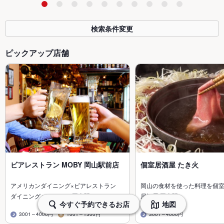
検索条件変更
ピックアップ店舗
ビアレストラン MOBY 岡山駅前店
個室居酒屋 たき火
アメリカンダイニング×ビアレストラン
岡山の食材を使った料理を個
ダイニングバー・バル/岡山駅
居酒屋/岡山駅
今すぐ予約できるお店
地図
3001～4000円
1001～1500円
3001～4000円