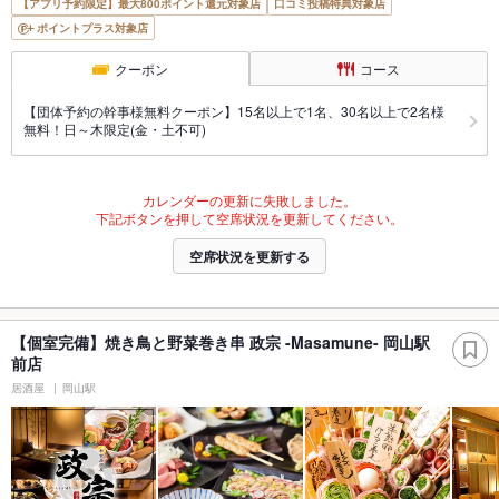
【アプリ予約限定】最大800ポイント還元対象店
口コミ投稿特典対象店
ポイントプラス対象店
クーポン
コース
【団体予約の幹事様無料クーポン】15名以上で1名、30名以上で2名様
無料！日～木限定(金・土不可)
カレンダーの更新に失敗しました。
下記ボタンを押して空席状況を更新してください。
空席状況を更新する
【個室完備】焼き鳥と野菜巻き串 政宗 -Masamune- 岡山駅
前店
居酒屋
岡山駅