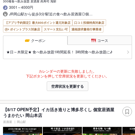
300種食べ飲み放題 居酒屋 肉寿司 海鮮
3001～4000円
JR岡山駅から徒歩3分!駅近の食べ飲み居酒屋◎個…
【アプリ予約限定】最大800ポイント還元対象店
口コミ投稿特典対象店
ポイントプラス対象店
スマート支払い可
適格請求書発行事業者
クーポン
コース
★日～木限定★ 食べ飲み放題1時間延長！ 3時間食べ飲み放題に♪
カレンダーの更新に失敗しました。
下記ボタンを押して空席状況を更新してください。
空席状況を更新する
【8/17 OPEN予定】イカ活き造りと博多尽くし 個室居酒屋
うまかたい 岡山本店
居酒屋
岡山駅