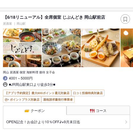
【6/18リニューアル】全席個室 じぶんどき 岡山駅前店
居酒屋
岡山駅
岡山 居酒屋 個室 海鮮料理 接待 女子会
4001～5000円
■JR岡山駅東口より徒歩3分■
【アプリ予約限定】最大800ポイント還元対象店
口コミ投稿特典対象店
ポイントプラス対象店
適格請求書発行事業者
クーポン
コース
OPEN記念！お会計より10％OFF♪※9月末日迄