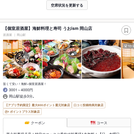
空席状況を更新する
【個室居酒屋】海鮮料理と寿司 うおism 岡山店
居酒屋
岡山駅
旨くて安い！海鮮×個室居酒屋！
3001～4000円
岡山駅徒歩3分｡
【アプリ予約限定】最大800ポイント還元対象店
口コミ投稿特典対象店
ポイントプラス対象店
クーポン
コース
宴会幹事様必見！特定のコースご予約で幹事様1名無料！【日～木曜日