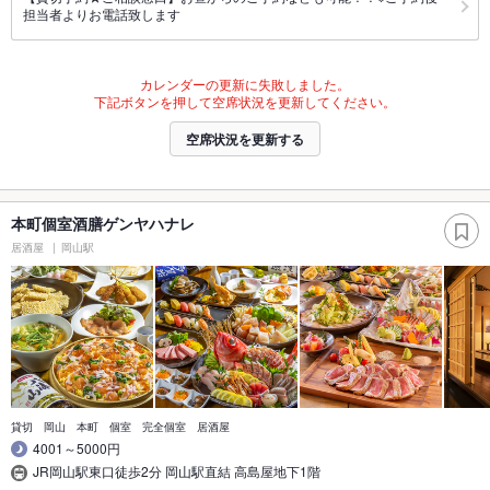
担当者よりお電話致します
カレンダーの更新に失敗しました。
下記ボタンを押して空席状況を更新してください。
空席状況を更新する
本町個室酒膳ゲンヤハナレ
居酒屋
岡山駅
貸切 岡山 本町 個室 完全個室 居酒屋
4001～5000円
JR岡山駅東口徒歩2分 岡山駅直結 高島屋地下1階