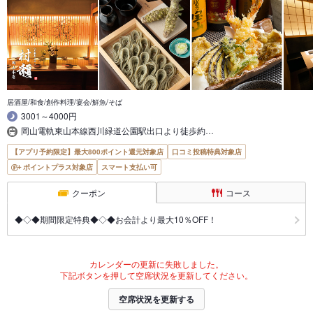
居酒屋/和食/創作料理/宴会/鮮魚/そば
3001～4000円
岡山電軌東山本線西川緑道公園駅出口より徒歩約…
【アプリ予約限定】最大800ポイント還元対象店
口コミ投稿特典対象店
ポイントプラス対象店
スマート支払い可
クーポン
コース
◆◇◆期間限定特典◆◇◆お会計より最大10％OFF！
カレンダーの更新に失敗しました。
下記ボタンを押して空席状況を更新してください。
空席状況を更新する