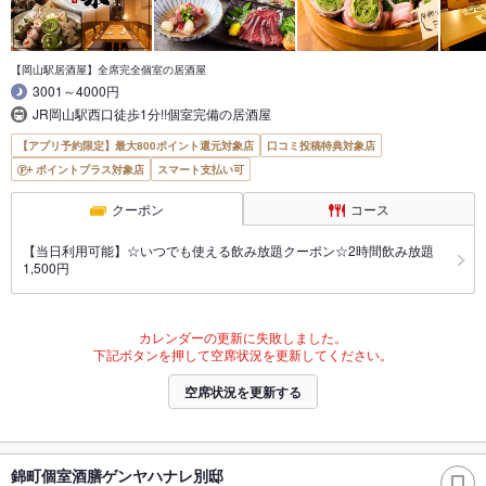
【岡山駅居酒屋】全席完全個室の居酒屋
3001～4000円
JR岡山駅西口徒歩1分!!個室完備の居酒屋
【アプリ予約限定】最大800ポイント還元対象店
口コミ投稿特典対象店
ポイントプラス対象店
スマート支払い可
クーポン
コース
【当日利用可能】☆いつでも使える飲み放題クーポン☆2時間飲み放題
1,500円
カレンダーの更新に失敗しました。
下記ボタンを押して空席状況を更新してください。
空席状況を更新する
錦町個室酒膳ゲンヤハナレ別邸