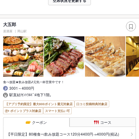
空席状況を更新する
大五郎
居酒屋
岡山駅
食べ放題★飲み放題♪元気一杯営業中です！
3001～4000円
駅直結!ｾﾝﾄﾗﾙﾋﾞﾙ地下1階｡
【アプリ予約限定】最大800ポイント還元対象店
口コミ投稿特典対象店
ポイントプラス対象店
スマート支払い可
クーポン
コース
【平日限定】80種食べ飲み放題コース120分4400円→4000円(税込)