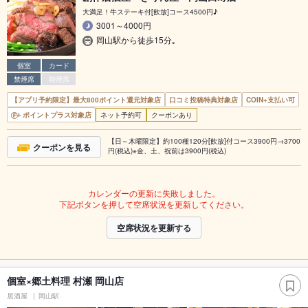
大満足！牛ステーキ付[飲放]コース4500円♪
3001～4000円
岡山駅から徒歩15分｡
個室
カード
禁煙席
喫煙席
【アプリ予約限定】最大800ポイント還元対象店
口コミ投稿特典対象店
COIN+支払い可
ポイントプラス対象店
ネット予約可
クーポンあり
【日～木曜限定】約100種120分[飲放]付コース3900円→3700
クーポンを見る
円(税込)※金、土、祝前は3900円(税込)
カレンダーの更新に失敗しました。
下記ボタンを押して空席状況を更新してください。
空席状況を更新する
個室×郷土料理 村瀬 岡山店
居酒屋
岡山駅