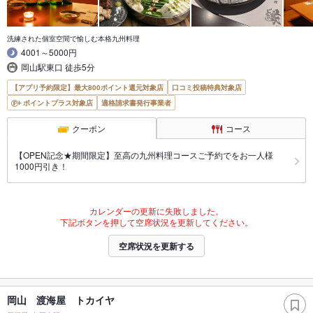
洗練された個室空間で愉しむ本格九州料理
4001～5000円
岡山駅東口 徒歩5分
【アプリ予約限定】最大800ポイント還元対象店
口コミ投稿特典対象店
ポイントプラス対象店
適格請求書発行事業者
クーポン
コース
【OPEN記念★期間限定】至高の九州料理コースご予約でをお一人様
1000円引き！
カレンダーの更新に失敗しました。
下記ボタンを押して空席状況を更新してください。
空席状況を更新する
岡山 渡海屋 トカイヤ