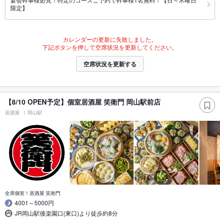
限定】
カレンダーの更新に失敗しました。
下記ボタンを押して空席状況を更新してください。
空席状況を更新する
【8/10 OPEN予定】個室居酒屋 笑衛門 岡山駅前店
居酒屋
岡山駅
全席個室！居酒屋 笑衛門
4001～5000円
JR岡山駅後楽園口(東口)より徒歩約8分