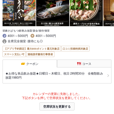
胡麻さば/もつ鍋/飲み放題/宴会/接待/個室
4001～5000円
4001～5000円
全席完全個室･接待にも◎
【アプリ予約限定】最大800ポイント還元対象店
口コミ投稿特典対象店
スマート支払い可
適格請求書発行事業者
クーポン
コース
★お得な単品飲み放題★日曜日～木曜日、祝日 2時間30分 全種類飲み
放題1980円
カレンダーの更新に失敗しました。
下記ボタンを押して空席状況を更新してください。
空席状況を更新する