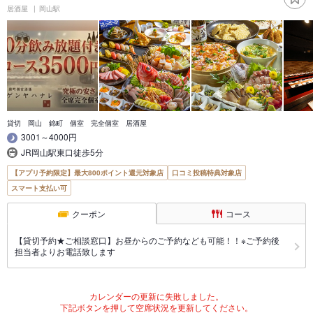
居酒屋
岡山駅
貸切 岡山 錦町 個室 完全個室 居酒屋
3001～4000円
JR岡山駅東口徒歩5分
【アプリ予約限定】最大800ポイント還元対象店
口コミ投稿特典対象店
スマート支払い可
クーポン
コース
【貸切予約★ご相談窓口】お昼からのご予約なども可能！！※ご予約後
担当者よりお電話致します
カレンダーの更新に失敗しました。
下記ボタンを押して空席状況を更新してください。