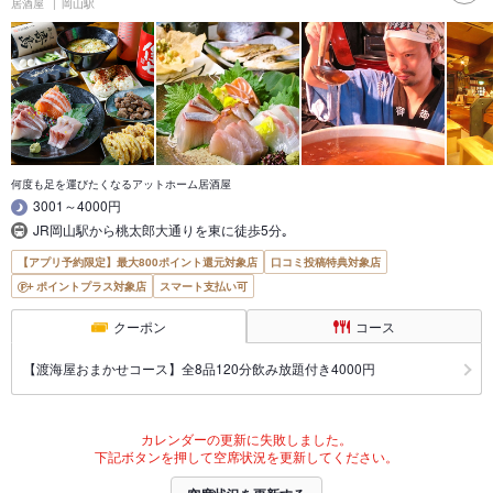
居酒屋
岡山駅
何度も足を運びたくなるアットホーム居酒屋
3001～4000円
JR岡山駅から桃太郎大通りを東に徒歩5分｡
【アプリ予約限定】最大800ポイント還元対象店
口コミ投稿特典対象店
ポイントプラス対象店
スマート支払い可
クーポン
コース
【渡海屋おまかせコース】全8品120分飲み放題付き4000円
カレンダーの更新に失敗しました。
下記ボタンを押して空席状況を更新してください。