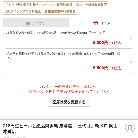
【アプリ予約限定】最大800ポイント還元対象店
口コミ投稿特典対象店
ポイントプラス対象店
適格請求書発行事業者
クーポン
コース
板長厳選刺身4種盛り！お料理全9品 ＋120分飲放付き6000円⇒5000円
5,000円
（税込）
笑衛門名物炊き餃子！板長厳選刺身4種盛り！お料理全10品 6500円⇒5500円（税
込）
5,500円
（税込）
カレンダーの更新に失敗しました。
下記ボタンを押して空席状況を更新してください。
空席状況を更新する
218円生ビールと絶品焼き鳥 居酒屋 「三代目」鳥メロ 岡山
本町店