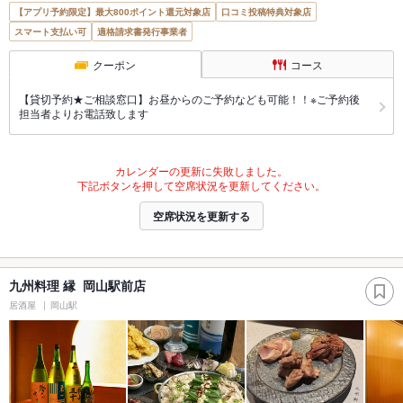
【アプリ予約限定】最大800ポイント還元対象店
口コミ投稿特典対象店
スマート支払い可
適格請求書発行事業者
クーポン
コース
【貸切予約★ご相談窓口】お昼からのご予約なども可能！！※ご予約後
担当者よりお電話致します
カレンダーの更新に失敗しました。
下記ボタンを押して空席状況を更新してください。
空席状況を更新する
九州料理 縁 岡山駅前店
居酒屋
岡山駅