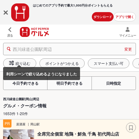
はじめてのアプリ予約で最大
1,000円分ポイントもらえる
ダウンロード
アプリで開く
戻る
マイメニュー
西川緑道公園駅周辺
変更
絞り込む
ポイントがつかえる
スマート支払い可
今日予約できる
明日予約できる
日時指定
西川緑道公園駅(岡山)周辺
グルメ・クーポン情報
1653件 1-20件
PR
居酒屋
岡山駅
全席完全個室 地鶏・鮮魚 千鳥 初代岡山店