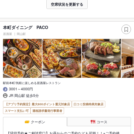
空席状況を更新する
本町ダイニング PACO
居酒屋
岡山駅
駅前本町/気軽に楽しめる居酒屋レストラン
3001～4000円
JR 岡山駅 徒歩5分
【アプリ予約限定】最大800ポイント還元対象店
口コミ投稿特典対象店
スマート支払い可
適格請求書発行事業者
クーポン
コース
【貸切予約★ご相談窓口】お昼からのご予約なども可能！！※ご予約後