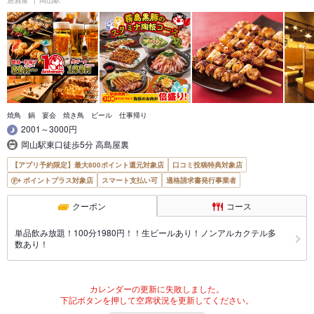
居酒屋
岡山駅
焼鳥 鍋 宴会 焼き鳥 ビール 仕事帰り
2001～3000円
岡山駅東口徒歩5分 高島屋裏
【アプリ予約限定】最大800ポイント還元対象店
口コミ投稿特典対象店
ポイントプラス対象店
スマート支払い可
適格請求書発行事業者
クーポン
コース
単品飲み放題！100分1980円！！生ビールあり！ノンアルカクテル多
数あり！
カレンダーの更新に失敗しました。
下記ボタンを押して空席状況を更新してください。