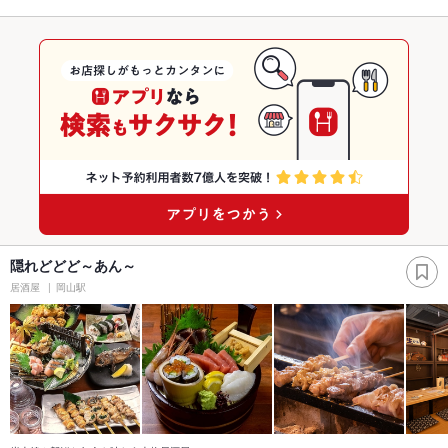
隠れどどど～あん～
居酒屋
岡山駅