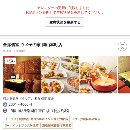
カレンダーの更新に失敗しました。
下記ボタンを押して空席状況を更新してください。
空席状況を更新する
全席個室 ウメ子の家 岡山本町店
居酒屋
岡山駅
岡山 居酒屋 イタリアン 和食 個室 宴会
3001～4000円
JR岡山駅後楽園口(東口)より徒歩約3分
【アプリ予約限定】最大800ポイント還元対象店
口コミ投稿特典対象店
ポイントプラス対象店
適格請求書発行事業者