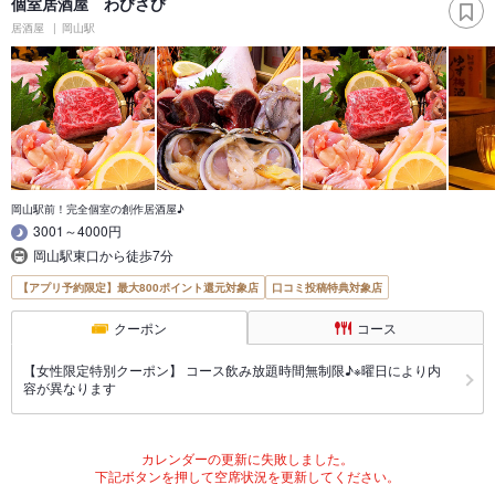
個室居酒屋 わびさび
居酒屋
岡山駅
岡山駅前！完全個室の創作居酒屋♪
3001～4000円
岡山駅東口から徒歩7分
【アプリ予約限定】最大800ポイント還元対象店
口コミ投稿特典対象店
クーポン
コース
【女性限定特別クーポン】 コース飲み放題時間無制限♪※曜日により内
容が異なります
カレンダーの更新に失敗しました。
下記ボタンを押して空席状況を更新してください。