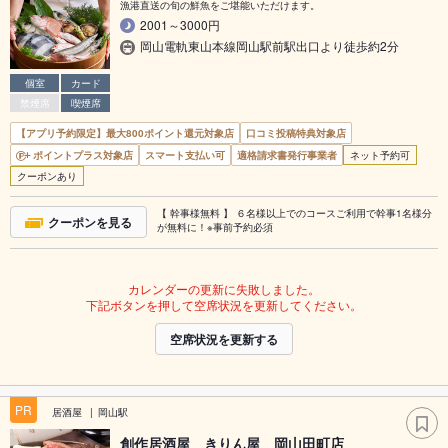
漁港直送の旬の鮮魚をご堪能いただけます。
2001～3000円
岡山電軌東山本線岡山駅前駅出口より徒歩約2分
個室
カード
禁煙席
喫煙席
【アプリ予約限定】最大800ポイント還元対象店
口コミ投稿特典対象店
ポイントプラス対象店
スマート支払い可
適格請求書発行事業者
ネット予約可
クーポンあり
【 幹事様無料 】 ６名様以上でのコースご利用で幹事1名様分
クーポンを見る
が無料に！※事前予約必須
カレンダーの更新に失敗しました。
下記ボタンを押して空席状況を更新してください。
空席状況を更新する
PR
居酒屋
岡山駅
創作居酒屋 きりん屋 岡山田町店