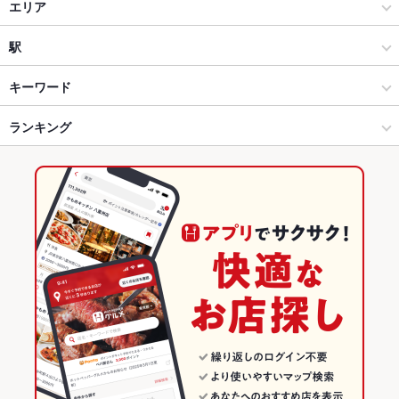
居酒屋
エリア
和風
岡山駅
駅
岡山市 × 居酒屋
岡山駅 × 居酒屋
岡山駅
キーワード
岡山市 × 和風
岡山駅 × 和風
西川緑道公園駅
ランキング
からあげ
お茶漬け
エビ料理
フライドポテト
しゃぶしゃぶ
牛すじ
なめろう
牛カツ
つくね
ハンバーグ
シチュー
チャーハン
牛タン
郵便局前駅 × 居酒屋
岡山駅 × 創作料理
郵便局前駅
岡山のグルメランキング
生ハム
郵便局前駅 × 和風
岡山駅 × 和風
岡山の居酒屋ランキング
創作料理
岡山
岡山市のグルメランキング
和風
岡山 × 居酒屋
岡山市の居酒屋ランキング
岡山市 × 創作料理
岡山 × 和風
岡山駅のグルメランキング
岡山市 × 和風
岡山 × 創作料理
岡山駅の居酒屋ランキング