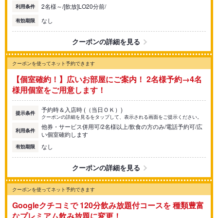
2名様～/[飲放]LO20分前/
利用条件
なし
有効期限
クーポンの詳細を見る
クーポンを使ってネット予約できます
【個室確約！】広いお部屋にご案内！ 2名様予約→4名
様用個室をご用意します！
予約時＆入店時 (（当日ＯＫ）)
提示条件
クーポンの詳細を見るをタップして、表示される画面をご提示ください。
他券・サービス併用可/2名様以上/飲食の方のみ/電話予約可/広
利用条件
い個室確約します
なし
有効期限
クーポンの詳細を見る
クーポンを使ってネット予約できます
Googleクチコミで 120分飲み放題付コースを 種類豊富
なプレミアム飲み放題に変更！