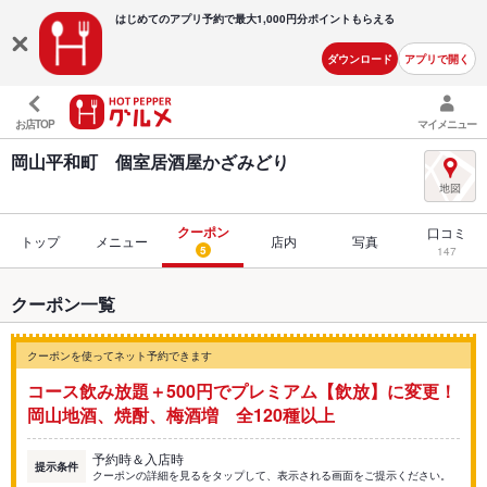
はじめてのアプリ予約で最大
1,000円分ポイントもらえる
ダウンロード
アプリで開く
お店TOP
マイメニュー
岡山平和町 個室居酒屋かざみどり
クーポン
口コミ
トップ
メニュー
店内
写真
5
147
クーポン一覧
クーポンを使ってネット予約できます
コース飲み放題＋500円でプレミアム【飲放】に変更！
岡山地酒、焼酎、梅酒増 全120種以上
予約時＆入店時
提示条件
クーポンの詳細を見るをタップして、表示される画面をご提示ください。