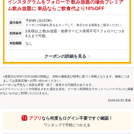
インスタグラムをフォローで 飲み放題の場合プレミア
ム飲み放題に 単品ならご飲食代より10%OFF
予約時 (当日OK)
提示条件
クーポンの詳細を見るをタップして、表示される画面をご提示ください。
2名様以上/飲み放題・他券サービス併用不可/1フォローにつき
利用条件
4人まで可能。
なし
有効期限
クーポンの詳細を見る
※更新日が2021/3/31以前の情報は、当時の価格及び税率に基づく情報となります。価格につき
ましては直接店舗へお問い合わせください。
※クーポンは予告なく内容を変更・終了・延長する可能性があります。
※スクリーンショットや印刷をされた場合を含め、クーポン利用時点でホットペッパーグルメに掲載
がないものはご利用いただけません。
2026/02/20 更新
アプリ
なら何度もログイン不要ですぐ確認！
ワンタップで手軽につかえる