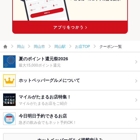
郵便局前駅 × 創作料理
岡山 × 和風
郵便局前駅 × 和風
岡山
岡山市
岡山駅
お店TOP
クーポン一覧
夏のポイント還元祭2026
最大15,000ポイント還元
ホットペッパーグルメについて
マイルがたまるお店特集！
マイルがたまるお店をご紹介
今日明日予約できるお店
急ぎの飲み会でもネット予約OK！
ホットペッパーグルメ掲載申込み