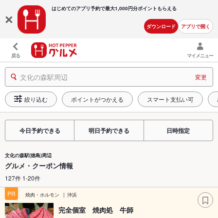
はじめてのアプリ予約で最大
1,000円分ポイントもらえる
ダウンロード
アプリで開く
戻る
マイメニュー
文化の森駅周辺
変更
絞り込む
ポイントがつかえる
スマート支払い可
今日予約できる
明日予約できる
日時指定
文化の森駅(徳島)周辺
グルメ・クーポン情報
127件 1-20件
PR
焼肉・ホルモン
沖浜
完全個室 焼肉処 牛師