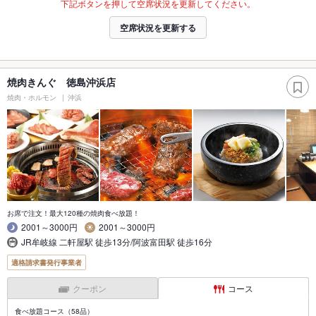
下記ボタンを押して空席状況を更新してください。
空席状況を更新する
焼肉きんぐ 徳島沖浜店
焼肉・ホルモン
沖浜
お席で注文！最大120種の焼肉食べ放題！
2001～3000円
2001～3000円
JR牟岐線 二軒屋駅 徒歩13分/阿波富田駅 徒歩16分
適格請求書発行事業者
クーポン
コース
食べ放題コース（58品）