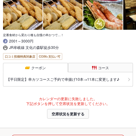
定番食材から変わり種も自慢の串かつで…！
2001～3000円
JR牟岐線 文化の森駅徒歩30分
口コミ投稿特典対象店
COIN+支払い可
クーポン
コース
【平日限定】串カツコースご予約で串揚げ10本→11本に変更します♪
カレンダーの更新に失敗しました。
下記ボタンを押して空席状況を更新してください。
空席状況を更新する