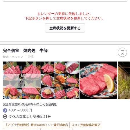
カレンダーの更新に失敗しました。
下記ボタンを押して空席状況を更新してください。
空席状況を更新する
完全個室 焼肉処 牛師
焼肉・ホルモン
沖浜
完全個室空間×黒毛和牛が楽しめる焼肉処
4001～5000円
文化の森駅より徒歩約21分
【アプリ予約限定】最大350ポイント還元対象店
口コミ投稿特典対象店