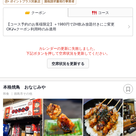
ポイントプラス対象店
適格請求書発行事業者
クーポン
コース
【コース予約のお客様限定】＋1980円で2H飲み放題付きにご変更
OK♪※クーポン利用時のみ適用
カレンダーの更新に失敗しました。
下記ボタンを押して空席状況を更新してください。
空席状況を更新する
本格焼鳥 おなじみや
和食
徳島市その他