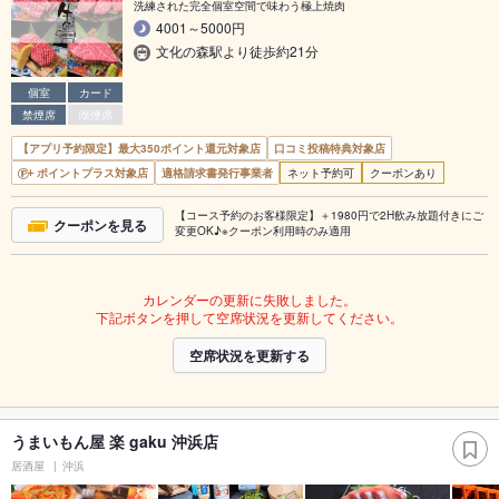
洗練された完全個室空間で味わう極上焼肉
4001～5000円
文化の森駅より徒歩約21分
個室
カード
禁煙席
喫煙席
【アプリ予約限定】最大350ポイント還元対象店
口コミ投稿特典対象店
ポイントプラス対象店
適格請求書発行事業者
ネット予約可
クーポンあり
【コース予約のお客様限定】＋1980円で2H飲み放題付きにご
クーポンを見る
変更OK♪※クーポン利用時のみ適用
カレンダーの更新に失敗しました。
下記ボタンを押して空席状況を更新してください。
空席状況を更新する
うまいもん屋 楽 gaku 沖浜店
居酒屋
沖浜