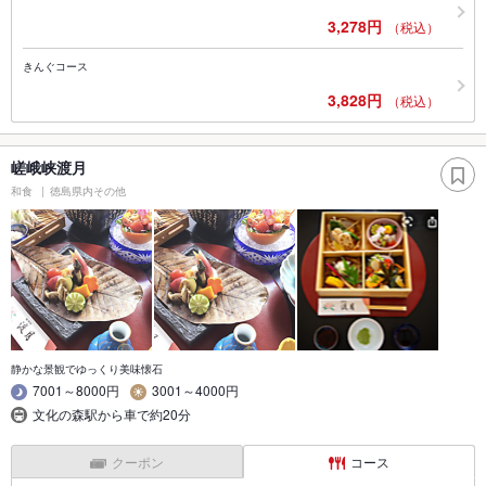
3,278円
（税込）
きんぐコース
3,828円
（税込）
嵯峨峡渡月
和食
徳島県内その他
静かな景観でゆっくり美味懐石
7001～8000円
3001～4000円
文化の森駅から車で約20分
クーポン
コース