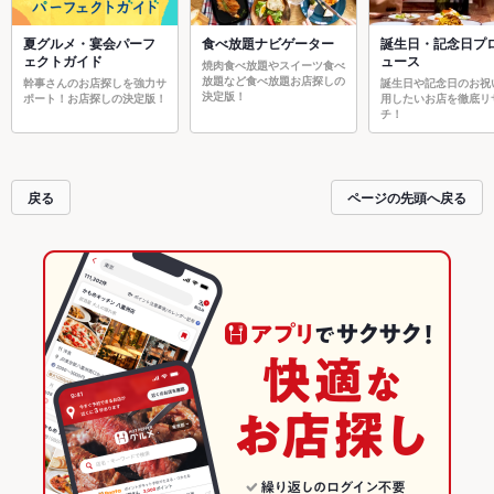
夏グルメ・宴会パーフ
食べ放題ナビゲーター
誕生日・記念日プ
ェクトガイド
ュース
焼肉食べ放題やスイーツ食べ
放題など食べ放題お店探しの
幹事さんのお店探しを強力サ
誕生日や記念日のお祝
決定版！
ポート！お店探しの決定版！
用したいお店を徹底リ
チ！
戻る
ページの先頭へ戻る