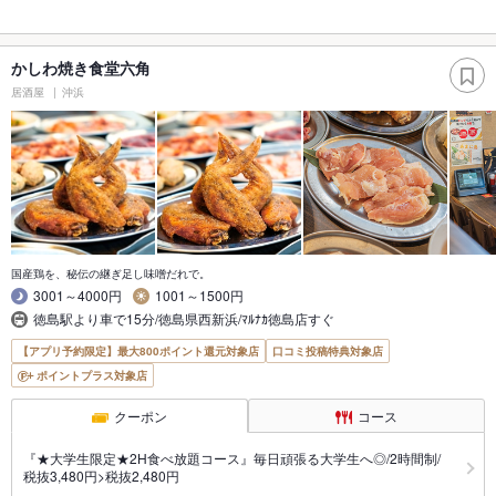
かしわ焼き食堂六角
居酒屋
沖浜
国産鶏を、秘伝の継ぎ足し味噌だれで。
3001～4000円
1001～1500円
徳島駅より車で15分/徳島県西新浜/ﾏﾙﾅｶ徳島店すぐ
【アプリ予約限定】最大800ポイント還元対象店
口コミ投稿特典対象店
ポイントプラス対象店
クーポン
コース
『★大学生限定★2H食べ放題コース』毎日頑張る大学生へ◎/2時間制/
税抜3,480円>税抜2,480円