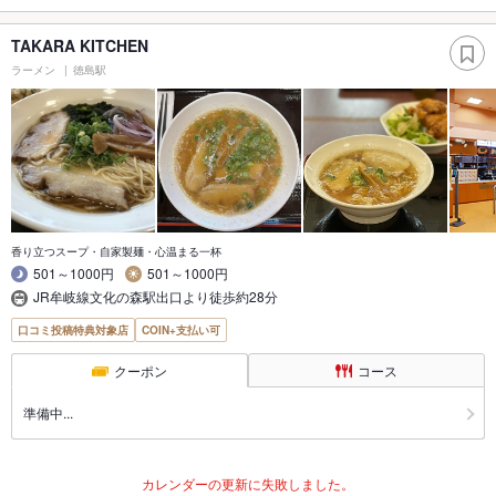
TAKARA KITCHEN
ラーメン
徳島駅
香り立つスープ・自家製麺・心温まる一杯
501～1000円
501～1000円
JR牟岐線文化の森駅出口より徒歩約28分
口コミ投稿特典対象店
COIN+支払い可
クーポン
コース
準備中...
カレンダーの更新に失敗しました。