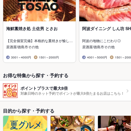
海鮮藁焼き処 土佐男 とさお
阿波ダイニング しん坊 SH
【完全個室完備】本格的な藁焼きが愉し…
阿波の地物にこだわり◎
居酒屋/徳島市その他
居酒屋/徳島市その他
3001～4000円
1501～2000円
4001～5000円
1501～200
お得な特集から探す・予約する
ポイントプラスで最大8倍
対象日時のネット予約でポイントが最大8倍たまるお店はこちら！
目的から探す・予約する