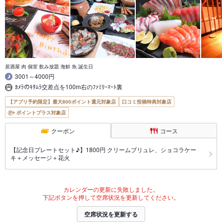
居酒屋 肉 個室 飲み放題 海鮮 魚 誕生日
3001～4000円
ｶﾒﾗのｷﾀﾑﾗ交差点を100m右のﾌｧﾐﾘｰﾏｰﾄ裏
【アプリ予約限定】最大800ポイント還元対象店
口コミ投稿特典対象店
ポイントプラス対象店
クーポン
コース
【記念日プレートセット♪】1800円 クリームブリュレ、ショコラケー
キ＋メッセージ＋花火
カレンダーの更新に失敗しました。
下記ボタンを押して空席状況を更新してください。
空席状況を更新する