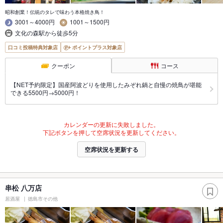
昭和創業！伝統のタレで味わう本格焼き鳥！
3001～4000円
1001～1500円
文化の森駅から徒歩5分
口コミ投稿特典対象店
ポイントプラス対象店
クーポン
コース
【NET予約限定】国産阿波どりを使用したみぞれ鍋と自慢の焼鳥が堪能
できる5500円→5000円！
カレンダーの更新に失敗しました。
下記ボタンを押して空席状況を更新してください。
空席状況を更新する
串松 八万店
居酒屋
徳島市その他