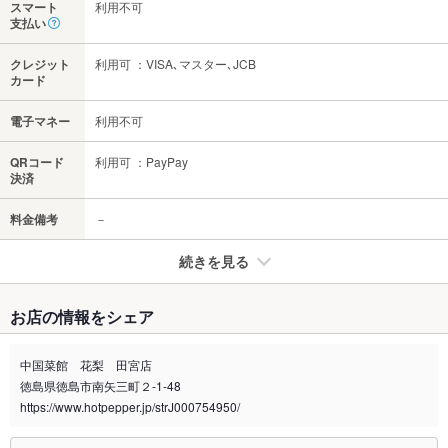
スマート
利用不可
支払い
クレジット
利用可 ：VISA､マスター､JCB
カード
電子マネー
利用不可
QRコード
利用可 ：PayPay
決済
料金備考
－
続きを見る
たばこ
お店の情報をシェア
禁煙・喫煙
全席喫煙可
中国菜館 花梨 田宮店
喫煙専用室
なし
徳島県徳島市南矢三町２-1-48
https://www.hotpepper.jp/strJ000754950/
※2020年4月1日～受動喫煙対策に関する法律が施行されています。正しい情報はお店へお問い
合わせください。