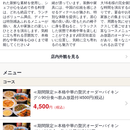
れた新鮮な素材を使用し、シ
緒が漂っています。装飾や家
大16名様の完全個
ェフが心を込めて作る料理
具には、中国の伝統を感じさ
な時間を演出する
は、どれも絶品です。ランチ
せるディテールが施され、特
りです。宴会やお
はボリューム満点、ディナー
別な体験を提供します。居心
家族との集まりに
は特別感あふれるメニューが
地の良い高い背もたれの椅子
で、周囲を気にせ
揃い、友人や家族との楽しい
に身を委ねると、リラックス
クスして過ごせま
ひとときを演出します。気軽
した状態で本格中華を楽しむ
富なコースメニュ
に立ち寄れる雰囲気で、本格
ことができます♪田宮街道沿
み放題のオーダー
的な中華の味を心ゆくまで堪
いに位置し、気軽に立ち寄れ
があり、様々なニ
能してください♪
るのも魅力です
られるお店です
店内外観を見る
メニュー
コース
≪期間限定≫本格中華の贅沢オーダーバイキン
グ☆90分食べ飲み放題付/4500円(税込)
4,500
円（税込）
≪期間限定≫本格中華の贅沢オーダーバイキン