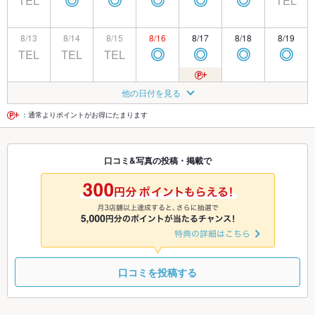
TEL
TEL
◎
◎
◎
◎
◎
8/13
8/14
8/15
8/16
8/17
8/18
8/19
TEL
TEL
TEL
◎
◎
◎
◎
8/20
8/21
8/22
8/23
8/24
8/25
8/26
他の日付を見る
◎
◎
◎
◎
◎
◎
◎
：通常よりポイントがお得にたまります
8/27
8/28
8/29
8/30
8/31
9/1
9/2
口コミ&写真の投稿・掲載で
◎
◎
◎
◎
◎
◎
◎
9/3
9/4
9/5
9/6
9/7
9/8
9/9
◎
◎
◎
◎
◎
◎
◎
口コミを投稿する