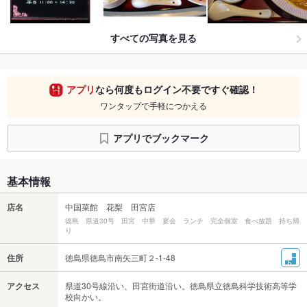
すべての写真を見る
アプリ
なら何度もログイン不要ですぐ確認！
ワンタップで手軽につかえる
アプリでブックマーク
基本情報
店名
中国菜館 花梨 田宮店
徳島 県道30号 田宮 中華 宴会 ランチ 完全個室 食べ放題 持ち帰
り
住所
徳島県徳島市南矢三町２-1-48
アクセス
県道30号線沿い、田宮街道沿い。徳島県立徳島科学技術高等学
校向かい。