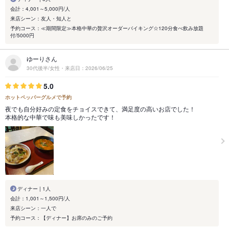
会計：4,001～5,000円/人
来店シーン：友人・知人と
予約コース：≪期間限定≫本格中華の贅沢オーダーバイキング☆120分食べ飲み放題
付/5000円
ゆーりさん
30代後半/女性・来店日：2026/06/25
5.0
ホットペッパーグルメで予約
夜でも自分好みの定食をチョイスできて、満足度の高いお店でした！
本格的な中華で味も美味しかったです！
ディナー | 1人
会計：1,001～1,500円/人
来店シーン：一人で
予約コース：【ディナー】お席のみのご予約