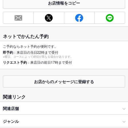
お店情報をコピー
お席
総席数
50席
最大宴会収
50人
容人数
ネットでかんたん予約
個室
なし
ご予約ならネット予約が便利です。
即予約
：来店日の当日22時まで受付
座敷
あり
※曜日、コースによって締切が異なる場合があります。
リクエスト予約
：来店日の前日17時まで受付
掘りごたつ
なし
カウンター
あり
お店からのメッセージに登録する
ソファー
なし
関連リンク
テラス席
なし
関連店舗
貸切
貸切不可 ：要相談
中国料理 桃李
ジャンル
設備