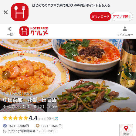
はじめてのアプリ予約で最大
1,000円分ポイントもらえる
ダウンロード
アプリで開く
一覧
マイメニュー
中華 | 徳島駅 | 徳島県
中国菜館 花梨 田宮店
食べ放題なら【花梨 田宮店】にお任せ！
4.4
90
口コミ
件
1501～2000円
1001～1500円
ただいま営業時間外
17:00～23:00