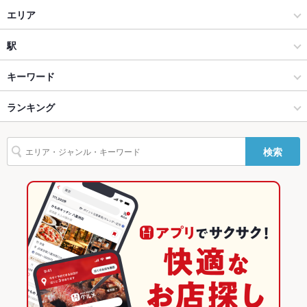
Wi-Fi
なし
中国料理 桃李 ゆめタウン店
中華
エリア
バリアフリ
なし
中国家庭料理 福林
中華全般
徳島駅
駅
ー
台湾料理 大宝
徳島市・徳島市周辺部 × 中華
徳島駅 × 中華
鮎喰駅
キーワード
駐車場
あり ：20台(他店と共有駐車場)
その他設備
－
徳島市・徳島市周辺部 × 中華全般
徳島駅 × 中華全般
蔵本駅
ランキング
からあげ
エビ料理
カキ料理・オイスター
カニ料理
うどん
天ぷら
その他
焼きそば
飲茶
点心
餃子
小籠包
焼売
チャーハン
麻婆豆腐
蔵本駅 × 中華
徳島
佐古駅
徳島のグルメランキング
検索
飲み放題
酢豚
坦々麺
あり
杏仁豆腐
冷麺
とんこつラーメン
塩ラーメン
中華そば
蔵本駅 × 中華全般
徳島 × 中華
徳島の中華ランキング
醤油ラーメン
五目ラーメン
食べ放題
あり
徳島 × 中華全般
徳島の中華全般ランキング
お子様連れ
お子様連れ歓迎
徳島市・徳島市周辺部のグルメランキング
ウェディン
－
グパーティ
徳島市・徳島市周辺部の中華ランキング
ー二次会
備考
－
徳島市・徳島市周辺部の中華全般ランキング