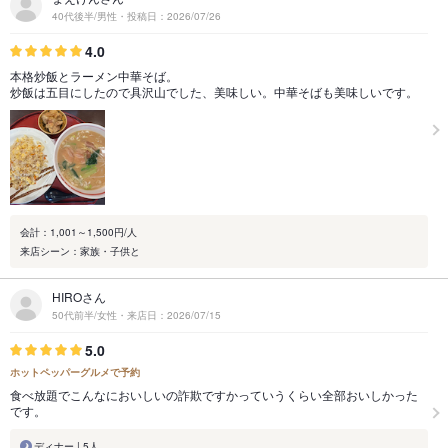
40代後半/男性・投稿日：2026/07/26
4.0
本格炒飯とラーメン中華そば。
炒飯は五目にしたので具沢山でした、美味しい。中華そばも美味しいです。
会計：1,001～1,500円/人
来店シーン：家族・子供と
HIROさん
50代前半/女性・来店日：2026/07/15
5.0
ホットペッパーグルメで予約
食べ放題でこんなにおいしいの詐欺ですかっていうくらい全部おいしかった
です。
ディナー | 5人