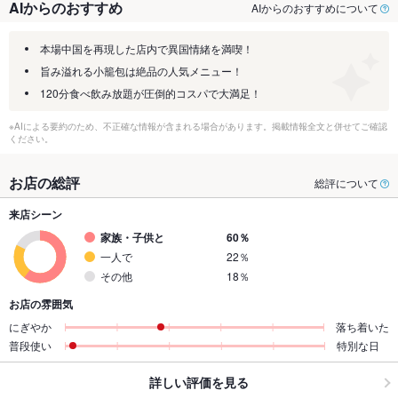
AIからのおすすめ
AIからのおすすめについて
本場中国を再現した店内で異国情緒を満喫！
旨み溢れる小籠包は絶品の人気メニュー！
120分食べ飲み放題が圧倒的コスパで大満足！
※AIによる要約のため、不正確な情報が含まれる場合があります。掲載情報全文と併せてご確認
ください。
お店の総評
総評について
来店シーン
家族・子供と
60％
一人で
22％
その他
18％
お店の雰囲気
にぎやか
落ち着いた
普段使い
特別な日
詳しい評価を見る