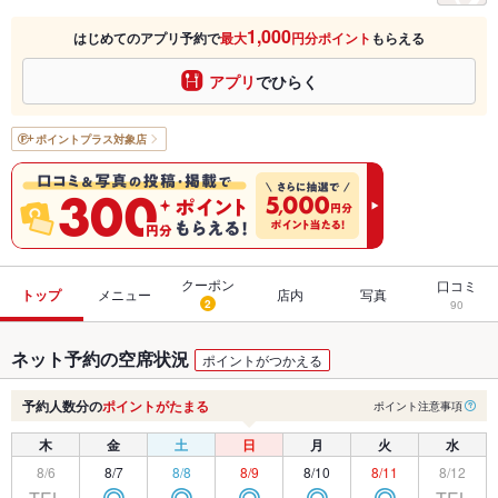
1,000
はじめてのアプリ予約で
最大
円分ポイント
もらえる
アプリ
でひらく
ポイントプラス
対象店
クーポン
口コミ
トップ
メニュー
店内
写真
2
90
ネット予約の空席状況
ポイントがつかえる
予約人数分の
ポイントがたまる
ポイント注意事項
木
金
土
日
月
火
水
8/6
8/7
8/8
8/9
8/10
8/11
8/12