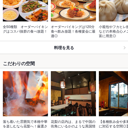
全50種類　オーダーバイキン
オーダーバイキングは120分
小籠包やフカヒレ
グはコスパ抜群の食べ放題！
食べ飲み放題！各種宴会に最
などの本格点心メ
適◎
富に用意◎
料理を見る
こだわりの空間
落ち着いた雰囲気で本格中華
花梨の店内は、まるで中国の
【各種飲み会や多
を楽しむなら花梨へ！厳選さ
街角にいるかのような異国情
に対応する空間◎