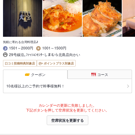
気軽に寄れる台湾料理店♪
1501～2000円
1001～1500円
29号線沿｡ﾌｧｯｼｮﾝｾﾝﾀｰしまむら北島店向かい
口コミ投稿特典対象店
ポイントプラス対象店
クーポン
コース
10名様以上のご予約で幹事様無料！
カレンダーの更新に失敗しました。
下記ボタンを押して空席状況を更新してください。
空席状況を更新する