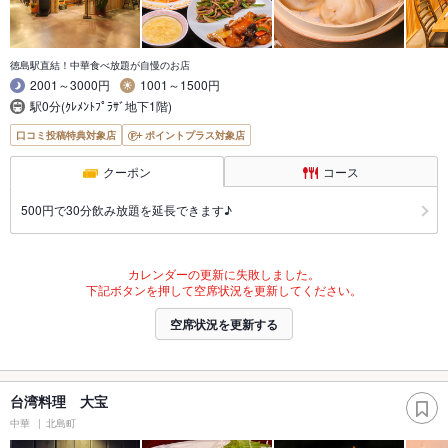
徳島駅直結！中華食べ放題が自慢のお店
2001～3000円
1001～1500円
駅0分(ｸﾚﾒﾝﾄﾌﾟﾗｻﾞ地下1階)
口コミ投稿特典対象店
ポイントプラス対象店
クーポン
コース
500円で30分飲み放題を延長できます♪
カレンダーの更新に失敗しました。
下記ボタンを押して空席状況を更新してください。
空席状況を更新する
台湾料理 大宝
中華
北島町