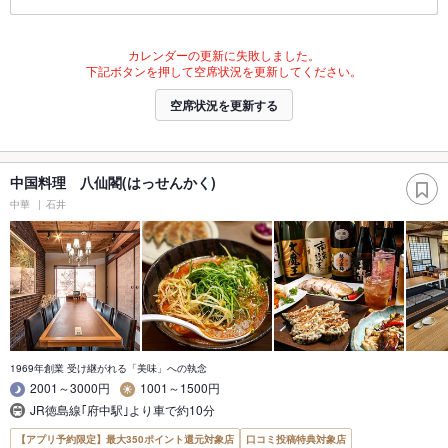
カレンダーの更新に失敗しました。
下記ボタンを押して空席状況を更新してください。
空席状況を更新する
中国料理 八仙閣(はっせんかく)
中華
石井
1969年創業 受け継がれる「美味」への執念
2001～3000円
1001～1500円
JR徳島線｢府中駅｣より車で約10分
【アプリ予約限定】最大350ポイント還元対象店
口コミ投稿特典対象店