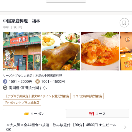
中国家庭料理 福林
中華
秋田町
リーズナブルに大満足！本場の中国家庭料理
1501～2000円
1001～1500円
両国橋･富田浜公園すぐ｡
【アプリ予約限定】最大800ポイント還元対象店
口コミ投稿特典対象店
ポイントプラス対象店
クーポン
コース
≪大人気≫全44種食べ放題！飲み放題付 【90分】4500円 ★生ビール
OK！