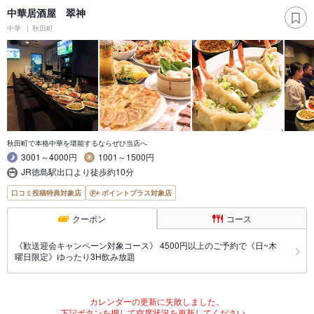
中華居酒屋 翠神
中華
秋田町
秋田町で本格中華を堪能するならぜひ当店へ
3001～4000円
1001～1500円
JR徳島駅出口より徒歩約10分
口コミ投稿特典対象店
ポイントプラス対象店
クーポン
コース
《歓送迎会キャンペーン対象コース》 4500円以上のご予約で《日~木
曜日限定》ゆったり3H飲み放題
カレンダーの更新に失敗しました。
下記ボタンを押して空席状況を更新してください。