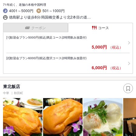
71年続く、老舗の本格中国料理
4001～5000円
501～1000円
徳島駅より徒歩8分/両国橋交番より北2本目の道…
クーポン
コース
[1]歓迎会プラン5000円(税込)満足コース(2時間飲み放題付)
5,000円
（税込）
[2]歓迎会プラン6000円(税込)贅沢コース(2時間飲み放題付)
6,000円
（税込）
東北飯店
中華
秋田町