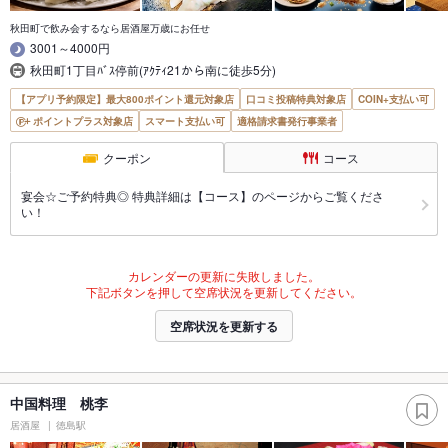
秋田町で飲み会するなら居酒屋万歳にお任せ
3001～4000円
秋田町1丁目ﾊﾞｽ停前(ｱｸﾃｨ21から南に徒歩5分)
【アプリ予約限定】最大800ポイント還元対象店
口コミ投稿特典対象店
COIN+支払い可
ポイントプラス対象店
スマート支払い可
適格請求書発行事業者
クーポン
コース
宴会☆ご予約特典◎ 特典詳細は【コース】のページからご覧くださ
い！
カレンダーの更新に失敗しました。
下記ボタンを押して空席状況を更新してください。
空席状況を更新する
中国料理 桃李
居酒屋
徳島駅