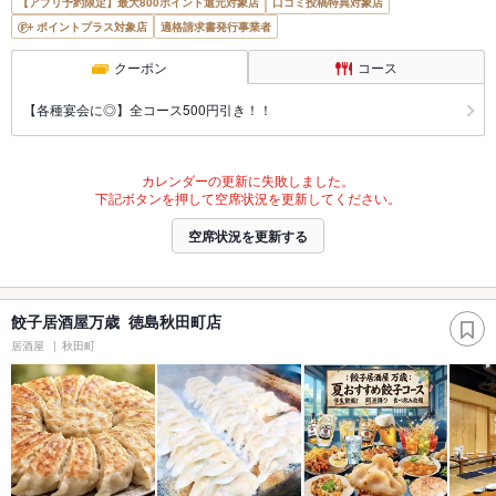
【アプリ予約限定】最大800ポイント還元対象店
口コミ投稿特典対象店
ポイントプラス対象店
適格請求書発行事業者
クーポン
コース
【各種宴会に◎】全コース500円引き！！
カレンダーの更新に失敗しました。
下記ボタンを押して空席状況を更新してください。
空席状況を更新する
餃子居酒屋万歳 徳島秋田町店
居酒屋
秋田町