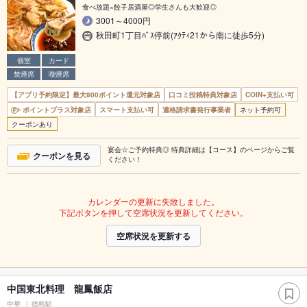
食べ放題×餃子居酒屋◎学生さんも大歓迎◎
3001～4000円
秋田町1丁目ﾊﾞｽ停前(ｱｸﾃｨ21から南に徒歩5分)
個室
カード
禁煙席
喫煙席
【アプリ予約限定】最大800ポイント還元対象店
口コミ投稿特典対象店
COIN+支払い可
ポイントプラス対象店
スマート支払い可
適格請求書発行事業者
ネット予約可
クーポンあり
宴会☆ご予約特典◎ 特典詳細は【コース】のページからご覧
クーポンを見る
ください！
カレンダーの更新に失敗しました。
下記ボタンを押して空席状況を更新してください。
空席状況を更新する
中国東北料理 龍鳳飯店
中華
徳島駅