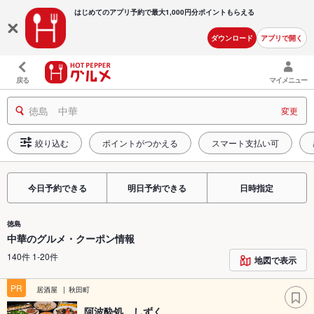
はじめてのアプリ予約で最大
1,000円分ポイントもらえる
ダウンロード
アプリで開く
戻る
マイメニュー
徳島 中華
変更
絞り込む
ポイントがつかえる
スマート支払い可
今日予約できる
明日予約できる
日時指定
徳島
中華のグルメ・クーポン情報
140件 1-20件
地図で表示
PR
居酒屋
秋田町
阿波酔処 しずく