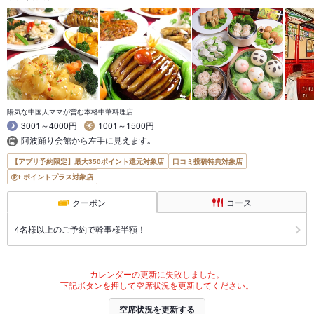
陽気な中国人ママが営む本格中華料理店
3001～4000円
1001～1500円
阿波踊り会館から左手に見えます｡
【アプリ予約限定】最大350ポイント還元対象店
口コミ投稿特典対象店
ポイントプラス対象店
クーポン
コース
4名様以上のご予約で幹事様半額！
カレンダーの更新に失敗しました。
下記ボタンを押して空席状況を更新してください。
空席状況を更新する