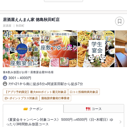
居酒屋えんまん家 徳島秋田町店
居酒屋
秋田町
食&飲み放題がお得！座敷宴会最50名様
3001～4000円
ｱｸﾃｨ21から南に徒歩5分※阿波富田駅から徒歩7分
【アプリ予約限定】最大800ポイント還元対象店
口コミ投稿特典対象店
ポイントプラス対象店
適格請求書発行事業者
クーポン
コース
《夏宴会キャンペーン対象コース》 5000円→4500円《日~木曜日》ゆ
ったり3時間飲み放題コース