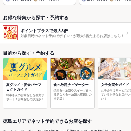
お得な特集から探す・予約する
ポイントプラスで最大8倍
対象日時のネット予約でポイントが最大8倍たまるお店はこちら！
目的から探す・予約する
夏グルメ・宴会パーフ
食べ放題ナビゲーター
女子会完全ガイド
ェクトガイド
焼肉食べ放題やスイーツ食べ
女子会向けサービスが
放題など食べ放題お店探しの
ているお得なお店がい
幹事さんのお店探しを強力サ
決定版！
い！
ポート！お店探しの決定版！
徳島エリアでネット予約できるお店を探す
ホットペッパーグルメでは便利なネット予約できるお店を多数掲載していま