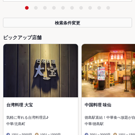
検索条件変更
ピックアップ店舗
台湾料理 大宝
中国料理 味仙
気軽に寄れる台湾料理店♪
徳島駅直結！中華食べ放題が
中華/北島町
中華/徳島駅
1501～2000円
1001～1500円
2001～3000円
1001～150