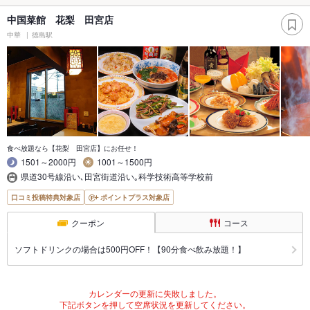
中国菜館 花梨 田宮店
中華
徳島駅
食べ放題なら【花梨 田宮店】にお任せ！
1501～2000円
1001～1500円
県道30号線沿い､田宮街道沿い｡科学技術高等学校前
口コミ投稿特典対象店
ポイントプラス対象店
クーポン
コース
ソフトドリンクの場合は500円OFF！【90分食べ飲み放題！】
カレンダーの更新に失敗しました。
下記ボタンを押して空席状況を更新してください。