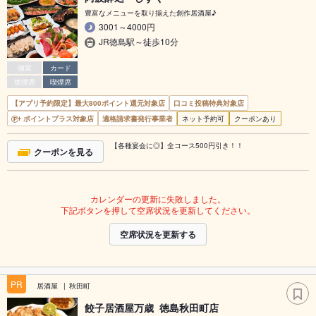
豊富なメニューを取り揃えた創作居酒屋♪
3001～4000円
JR徳島駅～徒歩10分
個室
カード
禁煙席
喫煙席
【アプリ予約限定】最大800ポイント還元対象店
口コミ投稿特典対象店
ポイントプラス対象店
適格請求書発行事業者
ネット予約可
クーポンあり
【各種宴会に◎】全コース500円引き！！
クーポンを見る
カレンダーの更新に失敗しました。
下記ボタンを押して空席状況を更新してください。
空席状況を更新する
PR
居酒屋
秋田町
餃子居酒屋万歳 徳島秋田町店