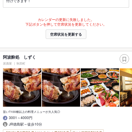
付けできます！
カレンダーの更新に失敗しました。
下記ボタンを押して空席状況を更新してください。
空席状況を更新する
阿波酔処 しずく
居酒屋
秋田町
旨い!!100種以上の料理メニューが大人気◎
3001～4000円
JR徳島駅～徒歩10分