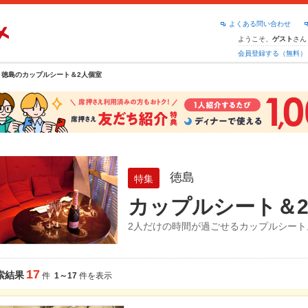
よくある問い合わせ
ようこそ、
さん
ゲスト
会員登録する（無料）
徳島のカップルシート＆2人個室
徳島
特集
カップルシート＆
2人だけの時間が過ごせるカップルシー
17
索結果
件
1～17
件を表示