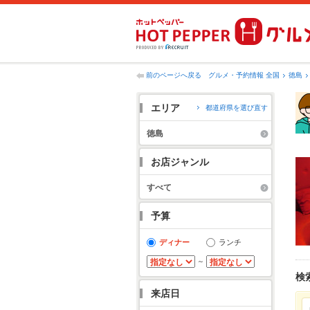
前のページへ戻る
グルメ・予約情報 全国
徳島
エリア
都道府県を選び直す
徳島
お店ジャンル
すべて
予算
ディナー
ランチ
～
検
来店日