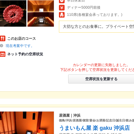
本日休業日
ディナー5000円前後
110席(各種宴会承っております。)
大切な方とのお食事に。プライベート空
このお店のコース
現在考案中です。
ネット予約の空席状況
カレンダーの更新に失敗しました。
下記ボタンを押して空席状況を更新してくだ
空席状況を更新する
居酒屋｜沖浜
徳島/沖浜/居酒屋/個室/宴会/お洒落/記念日/誕生日/飲み
うまいもん屋 楽 gaku 沖浜店