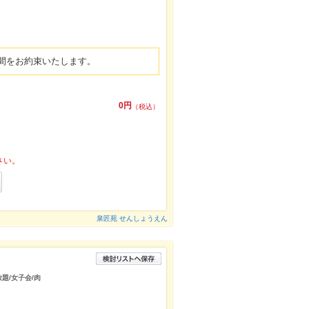
間をお約束いたします。
0円
（税込）
さい。
泉匠苑 せんしょうえん
放題/女子会/肉