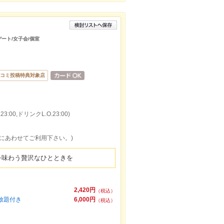
デート/女子会/個室
コミ投稿特典対象店
:00,ドリンクL.O.23:00)
様にあわせてご利用下さい。)
を味わう贅沢なひとときを
2,420円
（税込）
み放題付き
6,000円
（税込）