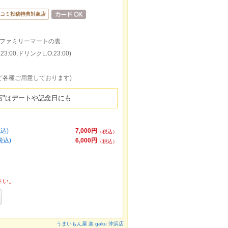
コミ投稿特典対象店
のファミリーマートの裏
:00,ドリンクL.O.23:00)
ど各種ご用意しております)
店"はデートや記念日にも
込)
7,000円
（税込）
税込)
6,000円
（税込）
さい。
うまいもん屋 楽 gaku 沖浜店