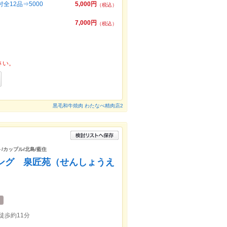
12品⇒5000
5,000円
（税込）
円
7,000円
（税込）
さい。
黒毛和牛焼肉 わたなべ精肉店2
ト/カップル/北島/藍住
イニング 泉匠苑（せんしょうえ
徒歩約11分