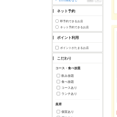
日付指定なし
月
火
水
木
金
土
日
ネット予約
1
2
3
4
5
6
7
8
9
10
11
即予約できるお店
12
13
14
15
16
17
18
ネット予約できるお店
19
20
21
22
23
24
25
ポイント利用
26
27
28
29
30
31
ポイントがたまるお店
こだわり
コース・食べ放題
飲み放題
食べ放題
コースあり
ランチあり
座席
個室あり