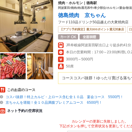
焼肉・ホルモン｜徳島駅
阿波富田/焼肉/肉/黒毛和牛/希少部位/ホルモン/宴会/歓
徳島焼肉 京ちゃん
フード110品ドリンク50品越えの大衆焼肉店
【アプリ予約限定】最大800ポイント還元対象店
口
JR牟岐線阿波富田駅出口より徒歩約41分
本日の営業時間：17:00～23:00(料理L.O.22
3000円～5000円
50席
コースコスパ抜群！ゆったり寛げる落ち
このお店のコース
コスパ抜群！特上カルビ・上ロース含む全１０品 宴会コース 5500円！
京ちゃんを堪能！全１０品満腹プレミアムコース 6500円！
ネット予約の空席状況
カレンダーの更新に失敗しました。
下記ボタンを押して空席状況を更新してくだ