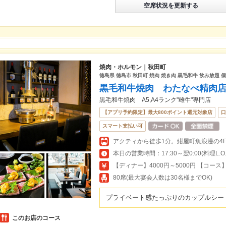
空席状況を更新する
焼肉・ホルモン｜秋田町
徳島県 徳島市 秋田町 焼肉 焼き肉 黒毛和牛 飲み放題 
黒毛和牛焼肉 わたなべ精肉
黒毛和牛焼肉 A5,A4ランク"雌牛"専門店
【アプリ予約限定】最大800ポイント還元対象店
口
スマート支払い可
アクティから徒歩1分。紺屋町魚浪漫の4F
本日の営業時間：17:30～翌0:00(料理L.O.23
【ディナー】4000円～5000円 【コース】
80席(最大宴会人数は30名様までOK)
プライベート感たっぷりのカップルシー
このお店のコース