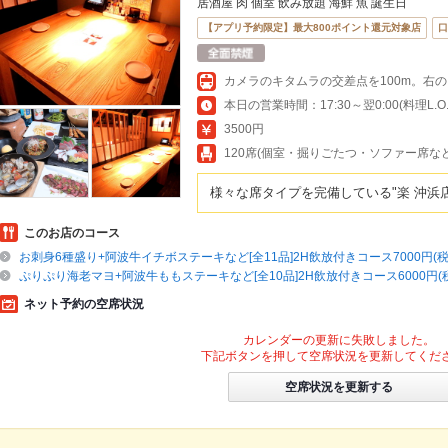
居酒屋 肉 個室 飲み放題 海鮮 魚 誕生日
【アプリ予約限定】最大800ポイント還元対象店
口
カメラのキタムラの交差点を100m。右
本日の営業時間：17:30～翌0:00(料理L.O.23
3500円
120席(個室・掘りごたつ・ソファー席な
様々な席タイプを完備している"楽 沖浜
このお店のコース
お刺身6種盛り+阿波牛イチボステーキなど[全11品]2H飲放付きコース7000円(税
ぷりぷり海老マヨ+阿波牛ももステーキなど[全10品]2H飲放付きコース6000円(
ネット予約の空席状況
カレンダーの更新に失敗しました。
下記ボタンを押して空席状況を更新してくだ
空席状況を更新する