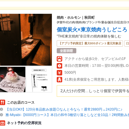
焼肉・ホルモン｜秋田町
伊賀牛/幻の肉/焼肉/肉/ブランド牛/宴会/誕生日/記念日/
個室炭火×東京焼肉うしどころ
”THE東京焼肉”非日常の焼肉体験を愉しむ
【アプリ予約限定】最大800ポイント還元対象店
口
アクティから徒歩1分、セブンビルの1F
本日の営業時間：17:00～翌0:00(料理L.O.23
5000円
41席(全席個室をご用意致します。人数
2人だけの空間…しっとり個室で伊賀牛
このお店のコース
【当日OK!!】120分単品飲み放題◎なんと今なら！通常2880円→2420円に♪
雅-Miyabi-【6000円コース】本日の和牛3種切り落としなど全10品！2時間飲
ネット予約の空席状況