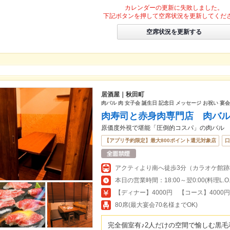
カレンダーの更新に失敗しました。
下記ボタンを押して空席状況を更新してくだ
空席状況を更新する
居酒屋｜秋田町
肉バル 肉 女子会 誕生日 記念日 メッセージ お祝い 宴会
肉寿司と赤身肉専門店 肉バル 
原価度外視で堪能「圧倒的コスパ」の肉バル
【アプリ予約限定】最大800ポイント還元対象店
口
アクティより南へ徒歩3分（カラオケ館跡
本日の営業時間：18:00～翌0:00(料理L.O.23
【ディナー】4000円 【コース】4000
80席(最大宴会70名様までOK)
完全個室有♪2人だけの空間で愉しむ黒