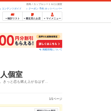
徳島 / カップルシート＆2人個室
コンテンツガイド
クーポン 予約 ホットペッパー
検討リスト
最近見たお店
マイメニュー
掲載情報について
2人個室
ト。きっと恋も燃え上がるはず…
1/1ページ