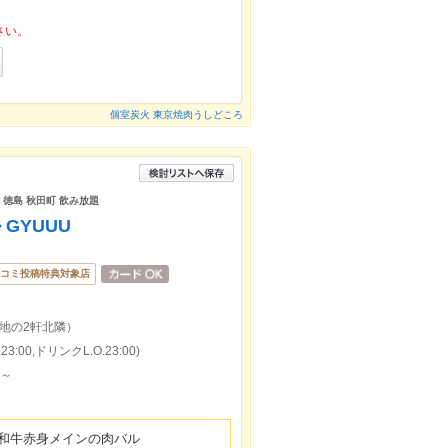
さい。
個室炭火 東京焼肉うしどころ
 徳島 秋田町 飲み放題
GYUUU
コミ投稿特典対象店
地の2軒北隣）
:00,ドリンクL.O.23:00)
円～
毛和牛赤身メインの肉バル