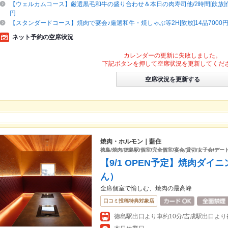
【ウェルカムコース】厳選黒毛和牛の盛り合わせ＆本日の肉寿司他/2時間[飲放]付全
円
【スタンダードコース】焼肉で宴会♪厳選和牛・焼しゃぶ等2H[飲放]14品7000
ネット予約の空席状況
カレンダーの更新に失敗しました。
下記ボタンを押して空席状況を更新してくだ
空席状況を更新する
焼肉・ホルモン｜藍住
徳島/焼肉/徳島駅/個室/完全個室/宴会/貸切/女子会/デー
【9/1 OPEN予定】焼肉ダ
ん）
全席個室で愉しむ、焼肉の最高峰
口コミ投稿特典対象店
徳島駅出口より車約10分/吉成駅出口より