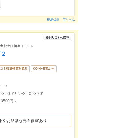
徳島焼肉 京ちゃん
個室 記念日 誕生日 デート
店２
コミ投稿特典対象店
COIN+支払い可
5F！
:00,ドリンクL.O.23:30)
3500円～
トやお洒落な完全個室あり