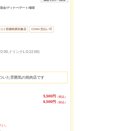
送迎会/ディナー/デート/個室
コミ投稿特典対象店
COIN+支払い可
:00,ドリンクL.O.22:00)
ついた雰囲気の焼肉店です
5,500円
（税込）
6,500円
（税込）
さい。