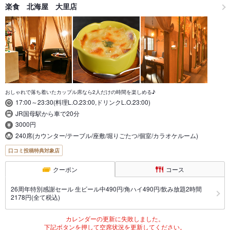
楽食 北海屋 大里店
おしゃれで落ち着いたカップル席なら2人だけの時間を楽しめる♪
17:00～23:30(料理L.O.23:00,ドリンクL.O.23:00)
JR国母駅から車で20分
3000円
240席(カウンター/テーブル/座敷/堀りごたつ/個室/カラオケルーム)
口コミ投稿特典対象店
クーポン
コース
26周年特別感謝セール 生ビール中490円/角ハイ490円/飲み放題2時間
2178円(全て税込)
カレンダーの更新に失敗しました。
下記ボタンを押して空席状況を更新してください。