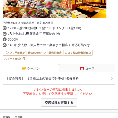
甲府駅南口1分 海鮮居酒屋 個室 飲み放題
12:00～翌2:00(料理L.O.翌1:00,ドリンクL.O.翌1:30)
JR中央本線 JR身延線 甲府駅徒歩1分
3000円
140席(少人数～大人数でのご宴会まで幅広く対応可能です！)
【アプリ予約限定】最大800ポイント還元対象店
口コミ投稿特典対象店
スマート支払い可
クーポン
コース
【宴会特典】 8名様以上の宴会で幹事様1名分無料
カレンダーの更新に失敗しました。
下記ボタンを押して空席状況を更新してください。
空席状況を更新する
居酒屋
甲府駅