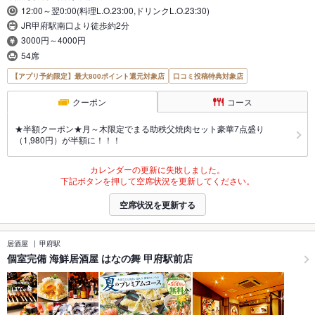
12:00～翌0:00(料理L.O.23:00,ドリンクL.O.23:30)
JR甲府駅南口より徒歩約2分
3000円～4000円
54席
【アプリ予約限定】最大800ポイント還元対象店
口コミ投稿特典対象店
クーポン
コース
★半額クーポン★月～木限定でまる助秩父焼肉セット豪華7点盛り
（1,980円）が半額に！！！
カレンダーの更新に失敗しました。
下記ボタンを押して空席状況を更新してください。
空席状況を更新する
居酒屋
甲府駅
個室完備 海鮮居酒屋 はなの舞 甲府駅前店