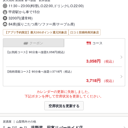
11:30～23:00(料理L.O.22:00,ドリンクL.O.22:00)
甲府駅から車で15分
3200円(通常時)
84席(掘りごたつ席/ソファー席/テーブル席)
【アプリ予約限定】最大350ポイント還元対象店
口コミ投稿特典対象店
クーポン
コース
【お気軽コース】90分食べ放題3,058円(税込)
3,058円
（税込）
【焼肉堪能コース】90分食べ放題☆3718円（税込）
3,718円
（税込）
カレンダーの更新に失敗しました。
下記ボタンを押して空席状況を更新してください。
空席状況を更新する
居酒屋
山梨県内その他
しゃぶしゃぶ 温野菜 田富リバーサイド店