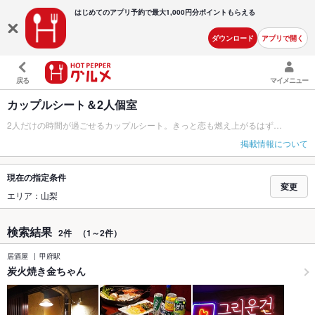
はじめてのアプリ予約で最大
1,000円分ポイントもらえる
ダウンロード
アプリで開く
戻る
マイメニュー
カップルシート＆2人個室
2人だけの時間が過ごせるカップルシート。きっと恋も燃え上がるはず…
掲載情報について
現在の指定条件
変更
エリア：山梨
検索結果
2件
（1～2件）
居酒屋
甲府駅
炭火焼き金ちゃん