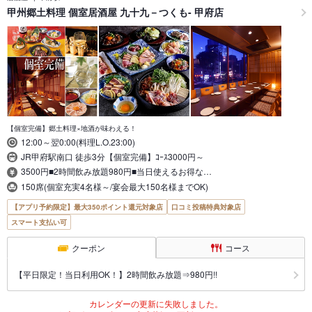
甲州郷土料理 個室居酒屋 九十九－つくも- 甲府店
【個室完備】郷土料理×地酒が味わえる！
12:00～翌0:00(料理L.O.23:00)
JR甲府駅南口 徒歩3分【個室完備】ｺｰｽ3000円～
3500円■2時間飲み放題980円■当日使えるお得な…
150席(個室充実4名様～/宴会最大150名様までOK)
【アプリ予約限定】最大350ポイント還元対象店
口コミ投稿特典対象店
スマート支払い可
クーポン
コース
【平日限定！当日利用OK！】2時間飲み放題⇒980円!!
カレンダーの更新に失敗しました。