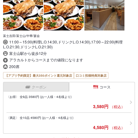
富士吉田/富士山/中華/宴会
11:00～15:00(料理L.O.14:30,ドリンクL.O.14:30),17:00～22:00(料理
L.O.21:30,ドリンクL.O.21:30)
富士山駅から徒歩12分
アラカルトからコースまでの値段になります
200席
【アプリ予約限定】最大350ポイント還元対象店
口コミ投稿特典対象店
クーポン
コース
〈お得〉 全9品 3580円 (お一人様・4名様より)
3,580円
（税込）
〈満足〉 全10品 4580円 (お一人様・4名様より)
4,580円
（税込）