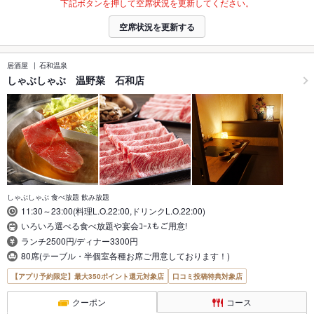
下記ボタンを押して空席状況を更新してください。
空席状況を更新する
居酒屋
石和温泉
しゃぶしゃぶ 温野菜 石和店
しゃぶしゃぶ 食べ放題 飲み放題
11:30～23:00(料理L.O.22:00,ドリンクL.O.22:00)
いろいろ選べる食べ放題や宴会ｺｰｽもご用意!
ランチ2500円/ディナー3300円
80席(テーブル・半個室各種お席ご用意しております！)
【アプリ予約限定】最大350ポイント還元対象店
口コミ投稿特典対象店
クーポン
コース