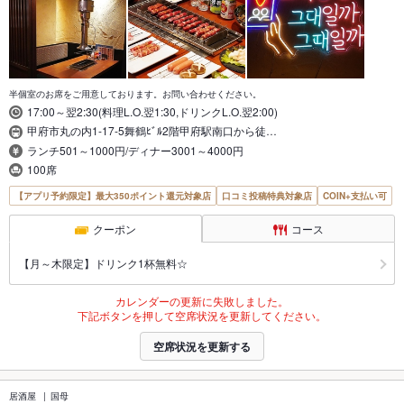
半個室のお席をご用意しております。お問い合わせください。
17:00～翌2:30(料理L.O.翌1:30,ドリンクL.O.翌2:00)
甲府市丸の内1-17-5舞鶴ﾋﾞﾙ2階甲府駅南口から徒…
ランチ501～1000円/ディナー3001～4000円
100席
【アプリ予約限定】最大350ポイント還元対象店
口コミ投稿特典対象店
COIN+支払い可
クーポン
コース
【月～木限定】ドリンク1杯無料☆
カレンダーの更新に失敗しました。
下記ボタンを押して空席状況を更新してください。
空席状況を更新する
居酒屋
国母