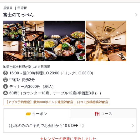
居酒屋
甲府駅
富士のてっぺん
地酒と郷土料理が楽しめる居酒屋
16:00～翌0:00(料理L.O.23:00,ドリンクL.O.23:30)
甲府駅 徒歩2分
ディナー約3000円（税込）
60席(（カウンター13席、テーブル12席(半個室3卓)）)
【アプリ予約限定】最大800ポイント還元対象店
口コミ投稿特典対象店
クーポン
コース
【お席のみのご予約でお会計から10％OFF！】
カレンダーの更新に失敗しました。