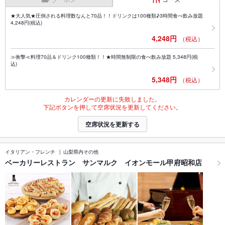
★大人気★圧倒される料理数なんと70品！！ドリンクは100種類♪3時間食べ飲み放題
4,248円(税込)
4,248円
（税込）
≫衝撃≪料理70品＆ドリンク100種類！！★時間無制限の食べ飲み放題 5,348円(税
込)
5,348円
（税込）
カレンダーの更新に失敗しました。
下記ボタンを押して空席状況を更新してください。
空席状況を更新する
イタリアン・フレンチ
山梨県内その他
ベーカリーレストラン サンマルク イオンモール甲府昭和店