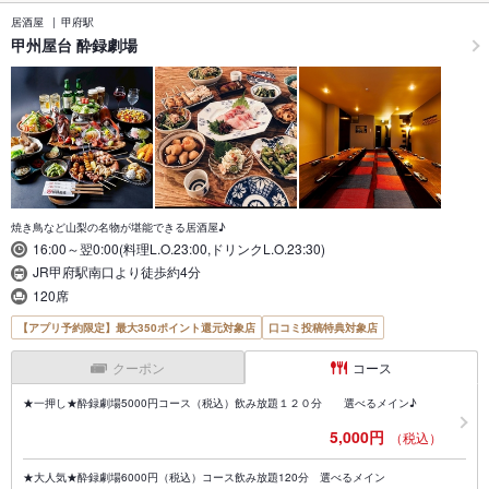
居酒屋
甲府駅
甲州屋台 酔録劇場
焼き鳥など山梨の名物が堪能できる居酒屋♪
16:00～翌0:00(料理L.O.23:00,ドリンクL.O.23:30)
JR甲府駅南口より徒歩約4分
120席
【アプリ予約限定】最大350ポイント還元対象店
口コミ投稿特典対象店
クーポン
コース
★一押し★酔録劇場5000円コース（税込）飲み放題１２０分 選べるメイン♪
5,000円
（税込）
★大人気★酔録劇場6000円（税込）コース飲み放題120分 選べるメイン