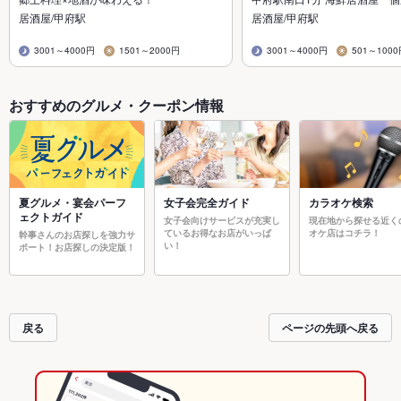
居酒屋/甲府駅
居酒屋/甲府駅
3001～4000円
1501～2000円
3001～4000円
501～100
おすすめのグルメ・クーポン情報
夏グルメ・宴会パーフ
女子会完全ガイド
カラオケ検索
ェクトガイド
女子会向けサービスが充実し
現在地から探せる近く
ているお得なお店がいっぱ
オケ店はコチラ！
幹事さんのお店探しを強力サ
い！
ポート！お店探しの決定版！
戻る
ページの先頭へ戻る