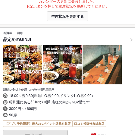
カレンダーの更新に失敗しました。
下記ボタンを押して空席状況を更新してください。
空席状況を更新する
居酒屋
国母
品定めのGINJI
新鮮な食材を使用した創作料理居酒屋
18:00～翌0:30(料理L.O.翌0:00,ドリンクL.O.翌0:00)
昭和通にあるﾀﾞｲﾚｯｸｽ 昭和店様の向かいの2階です
3000円～4600円
50席
【アプリ予約限定】最大350ポイント還元対象店
口コミ投稿特典対象店
クーポン
コース