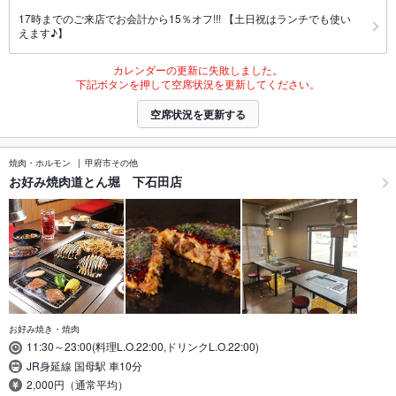
17時までのご来店でお会計から15％オフ!!! 【土日祝はランチでも使い
えます♪】
カレンダーの更新に失敗しました。
下記ボタンを押して空席状況を更新してください。
空席状況を更新する
焼肉・ホルモン
甲府市その他
お好み焼肉道とん堀 下石田店
お好み焼き・焼肉
11:30～23:00(料理L.O.22:00,ドリンクL.O.22:00)
JR身延線 国母駅 車10分
2,000円（通常平均）