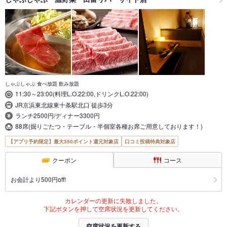
しゃぶしゃぶ 食べ放題 飲み放題
11:30～23:00(料理L.O.22:00,ドリンクL.O.22:00)
JR京浜東北線東十条駅北口 徒歩3分
ランチ2500円/ディナー3300円
88席(掘りごたつ・テーブル・半個室各種お席ご用意しております！)
【アプリ予約限定】最大350ポイント還元対象店
口コミ投稿特典対象店
クーポン
コース
お会計より500円off!
カレンダーの更新に失敗しました。
下記ボタンを押して空席状況を更新してください。
空席状況を更新する