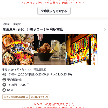
下記ボタンを押して空席状況を更新してください。
空席状況を更新する
居酒屋
甲府駅
居酒屋それゆけ！鶏ヤロー！甲府駅前店
甲府で焼肉と焼き鳥！コスパ最強居酒屋
17:00～翌0:00(料理L.O.23:00,ドリンクL.O.23:30)
甲府駅徒歩
1500円～2000円
55席
口コミ投稿特典対象店
COIN+支払い可
カレンダーの更新に失敗しました。
下記ボタンを押して空席状況を更新してください。