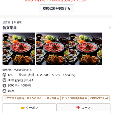
空席状況を更新する
居酒屋
甲府駅
信玄茶屋
郷土料理×地酒が味わえる！
12:00～翌0:00(料理L.O.23:00,ドリンクL.O.23:30)
JR甲府駅徒歩3分♪
3000円～4000円
40席
【アプリ予約限定】最大800ポイント還元対象店
口コミ投稿特典対象店
COIN+支払い可
クーポン
コース