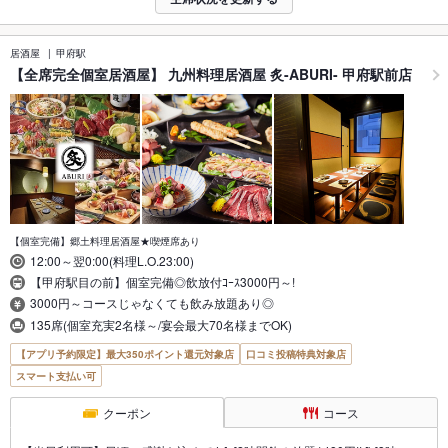
居酒屋
甲府駅
【全席完全個室居酒屋】 九州料理居酒屋 炙-ABURI- 甲府駅前店
【個室完備】郷土料理居酒屋★喫煙席あり
12:00～翌0:00(料理L.O.23:00)
【甲府駅目の前】個室完備◎飲放付ｺｰｽ3000円～!
3000円～コースじゃなくても飲み放題あり◎
135席(個室充実2名様～/宴会最大70名様までOK)
【アプリ予約限定】最大350ポイント還元対象店
口コミ投稿特典対象店
スマート支払い可
クーポン
コース