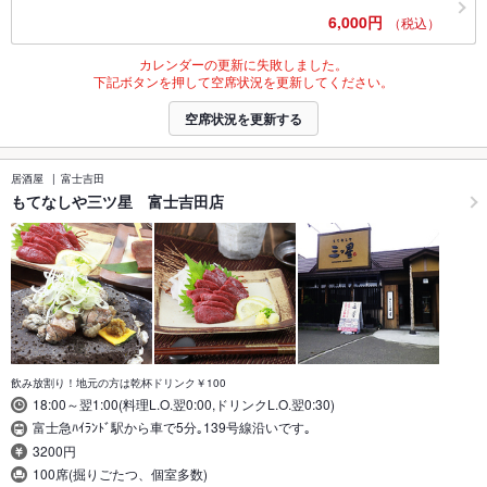
6,000円
（税込）
カレンダーの更新に失敗しました。
下記ボタンを押して空席状況を更新してください。
空席状況を更新する
居酒屋
富士吉田
もてなしや三ツ星 富士吉田店
飲み放割り！地元の方は乾杯ドリンク￥100
18:00～翌1:00(料理L.O.翌0:00,ドリンクL.O.翌0:30)
富士急ﾊｲﾗﾝﾄﾞ駅から車で5分｡139号線沿いです｡
3200円
100席(掘りごたつ、個室多数)