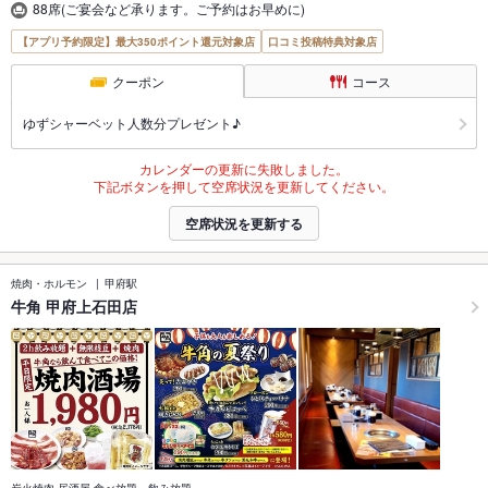
88席(ご宴会など承ります。ご予約はお早めに)
【アプリ予約限定】最大350ポイント還元対象店
口コミ投稿特典対象店
クーポン
コース
ゆずシャーベット人数分プレゼント♪
カレンダーの更新に失敗しました。
下記ボタンを押して空席状況を更新してください。
空席状況を更新する
焼肉・ホルモン
甲府駅
牛角 甲府上石田店
炭火焼肉 居酒屋 食べ放題 飲み放題