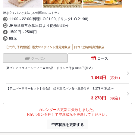
焼き立てパンと美味しい料理のレストラン
11:00～22:00(料理L.O.21:00,ドリンクL.O.21:00)
JR身延線常永駅出口より徒歩約23分
1500円～2500円
98席
【アプリ予約限定】最大350ポイント還元対象店
口コミ投稿特典対象店
クーポン
コース
夏プチアフタヌーンティー★全6品・ドリンク付き1848円(税込)
1,848円
（税込）
【アニバーサリーセット】全5品 焼き立てパン食べ放題付き！3,278円(税込)～
3,278円
（税込）
カレンダーの更新に失敗しました。
下記ボタンを押して空席状況を更新してください。
空席状況を更新する