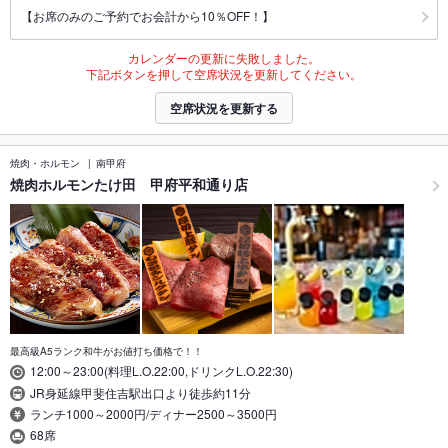
【お席のみのご予約でお会計から10％OFF！】
カレンダーの更新に失敗しました。
下記ボタンを押して空席状況を更新してください。
空席状況を更新する
焼肉・ホルモン
南甲府
焼肉ホルモンたけ田 甲府平和通り店
最高級A5ランク和牛がお値打ち価格で！！
12:00～23:00(料理L.O.22:00,ドリンクL.O.22:30)
JR身延線甲斐住吉駅出口より徒歩約11分
ランチ1000～2000円/ディナー2500～3500円
68席