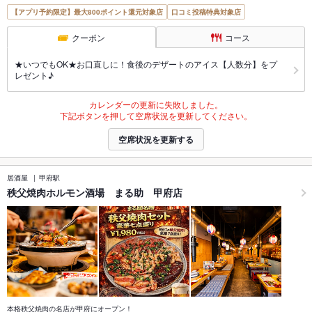
【アプリ予約限定】最大800ポイント還元対象店
口コミ投稿特典対象店
クーポン
コース
★いつでもOK★お口直しに！食後のデザートのアイス【人数分】をプ
レゼント♪
カレンダーの更新に失敗しました。
下記ボタンを押して空席状況を更新してください。
空席状況を更新する
居酒屋
甲府駅
秩父焼肉ホルモン酒場 まる助 甲府店
本格秩父焼肉の名店が甲府にオープン！