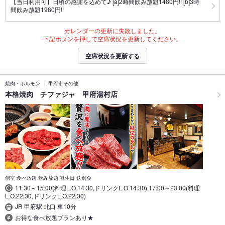
【当日利用可】日頃の感謝を込めて♪ [a]2時間飲み放題1480円!! [b]3時
間飲み放題1980円!!
カレンダーの更新に失敗しました。
下記ボタンを押して空席状況を更新してください。
空席状況を更新する
焼肉・ホルモン
甲府市その他
本格焼肉 チファジャ 甲府湯村店
個室 食べ放題 飲み放題 誕生日 送別会
11:30～15:00(料理L.O.14:30,ドリンクL.O.14:30),17:00～23:00(料理
L.O.22:30,ドリンクL.O.22:30)
JR 甲府駅 北口 車10分
お得な食べ放題プランあり★