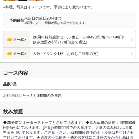
※料理、写真はイメージです。季節により変わります。
来店日の前日20時まで
予約締切
※曜日によって締切が異なる場合があります。
26周年特別感謝セール 生ビール中490円/角ハイ490円/
クーポン
飲み放題2時間2178円(全て税込)
人数×ドリンク1杯（お通しご利用の方）
クーポン
コース内容
品数
9品
お料理9品+たっぷり3時間のみ放題
飲み放題
◆20分前にオーダーストップとさせて頂きます。◆飲み放題の延長：1時間858
円(税込)にて承ります。[注意]※時間間際での大量注文、大量の飲み残しは追加
料金を頂いております。ご注意下さい。※2時間経過後のボトル等は片付けさせ
て頂いております。★過度の一気飲み・他のお客様にご迷惑のかかる行為はお