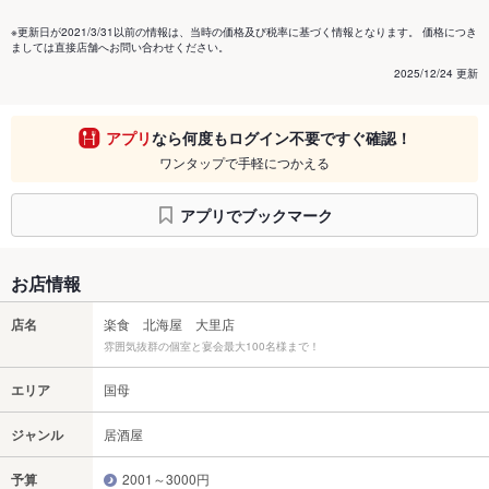
※更新日が2021/3/31以前の情報は、当時の価格及び税率に基づく情報となります。 価格につき
ましては直接店舗へお問い合わせください。
2025/12/24 更新
アプリ
なら何度もログイン不要ですぐ確認！
ワンタップで手軽につかえる
アプリでブックマーク
お店情報
店名
楽食 北海屋 大里店
雰囲気抜群の個室と宴会最大100名様まで！
エリア
国母
ジャンル
居酒屋
予算
2001～3000円