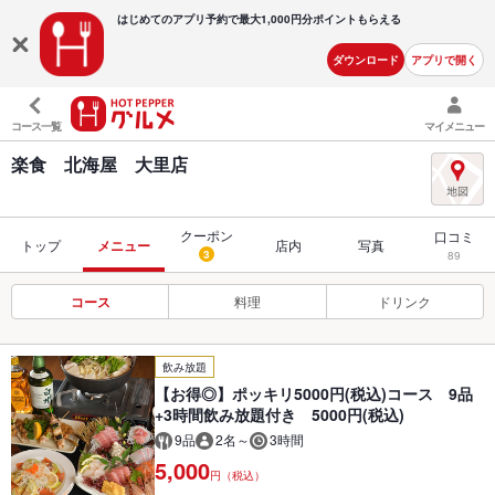
はじめてのアプリ予約で最大
1,000円分ポイントもらえる
ダウンロード
アプリで開く
コース一覧
マイメニュー
楽食 北海屋 大里店
クーポン
口コミ
トップ
メニュー
店内
写真
3
89
コース
料理
ドリンク
飲み放題
【お得◎】ポッキリ5000円(税込)コース 9品
+3時間飲み放題付き 5000円(税込)
9品
2名～
3時間
5,000
円（税込）