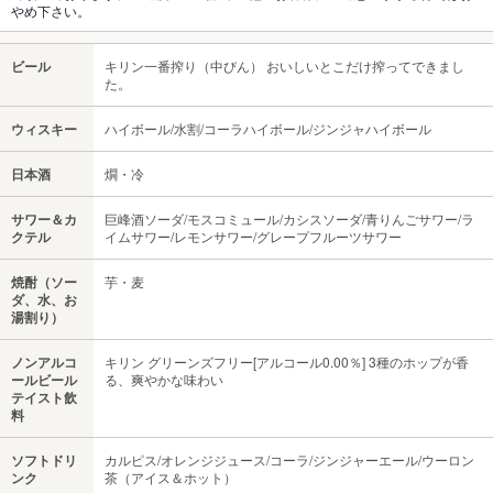
やめ下さい。
ビール
キリン一番搾り（中びん） おいしいとこだけ搾ってできまし
た。
ウィスキー
ハイボール/水割/コーラハイボール/ジンジャハイボール
日本酒
燗・冷
サワー＆カ
巨峰酒ソーダ/モスコミュール/カシスソーダ/青りんごサワー/ラ
クテル
イムサワー/レモンサワー/グレープフルーツサワー
焼酎（ソー
芋・麦
ダ、水、お
湯割り）
ノンアルコ
キリン グリーンズフリー[アルコール0.00％] 3種のホップが香
ールビール
る、爽やかな味わい
テイスト飲
料
ソフトドリ
カルピス/オレンジジュース/コーラ/ジンジャーエール/ウーロン
ンク
茶（アイス＆ホット）