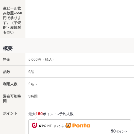
生ビール飲
み放題+550
円で承りま
す。（芋焼
酎・麦焼酎
もOK）
概要
料金
5,000円（税込）
品数
9品
利用人数
2名～
滞在可能時
3時間
間
ポイント
150
最大
ポイント×予約人数
または
50
ポイント