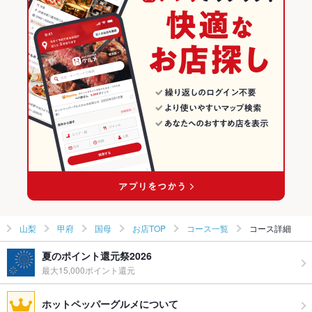
ダイニングバー・バル
山梨
甲府のグルメランキング
和風・創作
山梨 × 居酒屋
甲府の居酒屋ランキング
甲府 × ダイニングバー・バル
山梨 × 和風
国母のグルメランキング
甲府 × 和風・創作
山梨 × ダイニングバー・バル
国母の居酒屋ランキング
国母駅 × ダイニングバー・バル
山梨 × 和風・創作
国母駅 × 和風・創作
山梨
甲府
国母
お店TOP
コース一覧
コース詳細
夏のポイント還元祭2026
最大15,000ポイント還元
ホットペッパーグルメについて