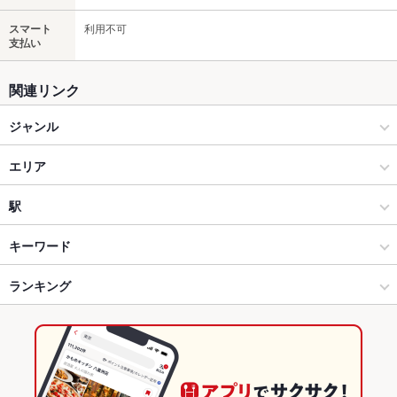
スマート
利用不可
支払い
関連リンク
ジャンル
居酒屋
エリア
和風
国母
駅
甲府 × 居酒屋
国母 × 居酒屋
国母駅
キーワード
甲府 × 和風
国母 × 和風
ランキング
手羽先
からあげ
お茶漬け
馬刺し
エビ料理
カキ料理・オイスター
カニ料理
刺身
にんにく料理
フライドポテト
ウインナー
つくね
国母駅 × 居酒屋
国母 × ダイニングバー・バル
山梨のグルメランキング
鶏皮
ステーキ
シーフード
ピザ
パフェ
デザート
国母駅 × 和風
国母 × 和風・創作
山梨の居酒屋ランキング