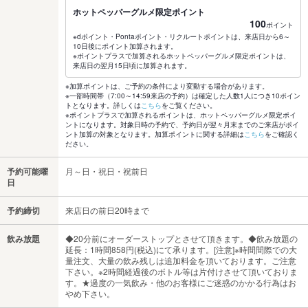
ホットペッパーグルメ限定ポイント
100
ポイント
※dポイント・Pontaポイント・リクルートポイントは、来店日から6～
10日後にポイント加算されます。
※ポイントプラスで加算されるホットペッパーグルメ限定ポイントは、
来店日の翌月15日頃に加算されます。
※加算ポイントは、ご予約の条件により変動する場合があります。
※一部時間帯（7:00～14:59来店の予約）は確定した人数1人につき10ポイン
トとなります。詳しくは
こちら
をご覧ください。
※ポイントプラスで加算されるポイントは、ホットペッパーグルメ限定ポイ
ントになります。対象日時の予約で、予約日が翌々月末までのご来店がポイ
ント加算の対象となります。加算ポイントに関する詳細は
こちら
をご確認く
ださい。
予約可能曜
月～日・祝日・祝前日
日
予約締切
来店日の前日20時まで
飲み放題
◆20分前にオーダーストップとさせて頂きます。◆飲み放題の
延長：1時間858円(税込)にて承ります。[注意]※時間間際での大
量注文、大量の飲み残しは追加料金を頂いております。ご注意
下さい。※2時間経過後のボトル等は片付けさせて頂いておりま
す。★過度の一気飲み・他のお客様にご迷惑のかかる行為はお
やめ下さい。