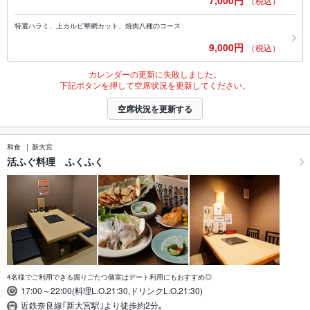
（税込）
特選ハラミ、上カルピ華網カット、焼肉八種のコース
9,000円
（税込）
カレンダーの更新に失敗しました。
下記ボタンを押して空席状況を更新してください。
空席状況を更新する
和食
新大宮
活ふぐ料理 ふくふく
4名様でご利用できる掘りごたつ個室はデート利用にもおすすめ◎
17:00～22:00(料理L.O.21:30,ドリンクL.O.21:30)
近鉄奈良線｢新大宮駅｣より徒歩約2分｡