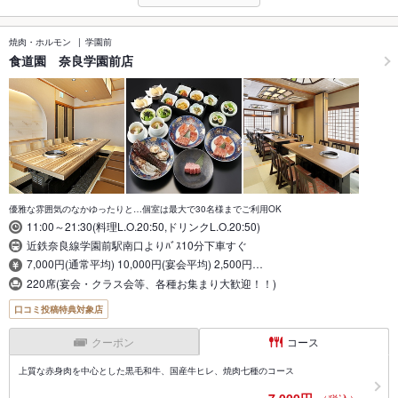
焼肉・ホルモン
学園前
食道園 奈良学園前店
優雅な雰囲気のなかゆったりと…個室は最大で30名様までご利用OK
11:00～21:30(料理L.O.20:50,ドリンクL.O.20:50)
近鉄奈良線学園前駅南口よりﾊﾞｽ10分下車すぐ
7,000円(通常平均) 10,000円(宴会平均) 2,500円…
220席(宴会・クラス会等、各種お集まり大歓迎！！)
口コミ投稿特典対象店
クーポン
コース
上質な赤身肉を中心とした黒毛和牛、国産牛ヒレ、焼肉七種のコース
7,000円