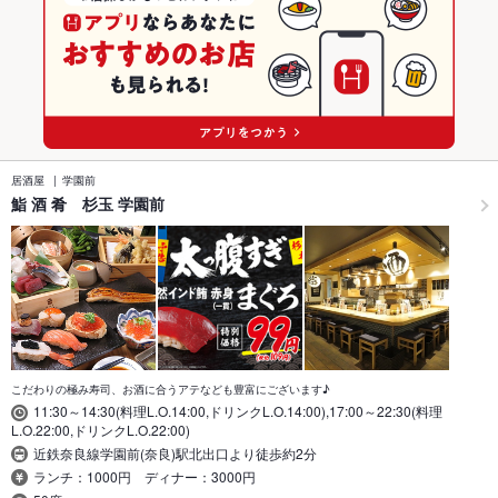
居酒屋
学園前
鮨 酒 肴 杉玉 学園前
こだわりの極み寿司、お酒に合うアテなども豊富にございます♪
11:30～14:30(料理L.O.14:00,ドリンクL.O.14:00),17:00～22:30(料理
L.O.22:00,ドリンクL.O.22:00)
近鉄奈良線学園前(奈良)駅北出口より徒歩約2分
ランチ：1000円 ディナー：3000円