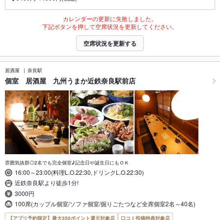
カレンダーの更新に失敗しました。
下記ボタンを押して空席状況を更新してください。
空席状況を更新する
居酒屋
奈良駅
個室 居酒屋 九州うまか近鉄奈良駅前店
雰囲気抜群◎2名でも完全個室♪記念日や誕生日にもＯＫ
16:00～23:00(料理L.O.22:30,ドリンクL.O.22:30)
近鉄奈良駅より徒歩1分!
3000円
100席(カップル個室/ソファ個室/掘りごたつなど全席個室2名～40名)
【アプリ予約限定】最大350ポイント還元対象店
口コミ投稿特典対象店