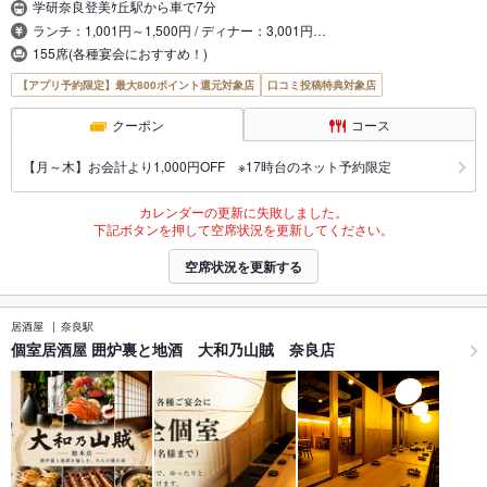
学研奈良登美ｹ丘駅から車で7分
ランチ：1,001円～1,500円 / ディナー：3,001円…
155席(各種宴会におすすめ！)
【アプリ予約限定】最大800ポイント還元対象店
口コミ投稿特典対象店
クーポン
コース
【月～木】お会計より1,000円OFF ※17時台のネット予約限定
カレンダーの更新に失敗しました。
下記ボタンを押して空席状況を更新してください。
空席状況を更新する
居酒屋
奈良駅
個室居酒屋 囲炉裏と地酒 大和乃山賊 奈良店