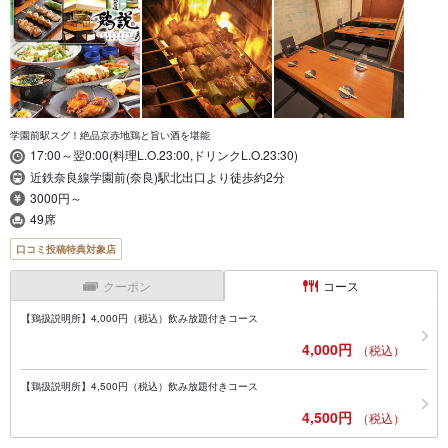
学園前駅スグ！絶品京赤地鶏と旨い酒を堪能
17:00～翌0:00(料理L.O.23:00,ドリンクL.O.23:30)
近鉄奈良線学園前(奈良)駅北出口より徒歩約2分
3000円～
49席
口コミ投稿特典対象店
クーポン
コース
【鶏扱説明所】4,000円（税込）飲み放題付きコース
4,000円
（税込）
【鶏扱説明所】4,500円（税込）飲み放題付きコース
4,500円
（税込）