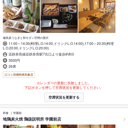
備長炭うなぎと和モダン空間の贅沢
11:00～14:30(料理L.O.14:00,ドリンクL.O.14:00),17:00～20:30(料理
L.O.20:00,ドリンクL.O.20:00)
近鉄奈良線近鉄奈良駅7出口より徒歩約8分
3500円
26席
口コミ投稿特典対象店
カレンダーの更新に失敗しました。
下記ボタンを押して空席状況を更新してください。
空席状況を更新する
和食
学園前
地鶏炭火焼 鶏扱説明所 学園前店