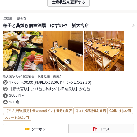
空席状況を更新する
居酒屋
新大宮
柚子と藁焼き個室酒場 ゆずのや 新大宮店
新大宮駅1分♪個室宴会 飲み放題 藁焼き
17:00～翌0:00(料理L.O.23:00,ドリンクL.O.23:30)
【新大宮駅】より徒歩約1分/【JR奈良駅】から徒…
3000円～
150席
【アプリ予約限定】最大800ポイント還元対象店
口コミ投稿特典対象店
COIN+支払い可
スマート支払い可
クーポン
コース