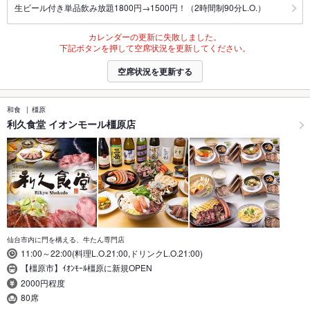
生ビール付き単品飲み放題1800円→1500円！（2時間制90分L.O.）
カレンダーの更新に失敗しました。
下記ボタンを押して空席状況を更新してください。
空席状況を更新する
和食
橿原
利久食堂 イオンモール橿原店
仙台市内に門を構える、牛たん専門店
11:00～22:00(料理L.O.21:00,ドリンクL.O.21:00)
【橿原市】ｲｵﾝﾓｰﾙ橿原に新規OPEN
2000円程度
80席