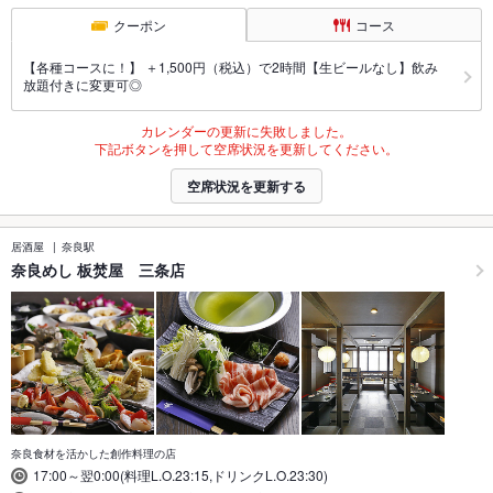
クーポン
コース
【各種コースに！】 ＋1,500円（税込）で2時間【生ビールなし】飲み
放題付きに変更可◎
カレンダーの更新に失敗しました。
下記ボタンを押して空席状況を更新してください。
空席状況を更新する
居酒屋
奈良駅
奈良めし 板焚屋 三条店
奈良食材を活かした創作料理の店
17:00～翌0:00(料理L.O.23:15,ドリンクL.O.23:30)