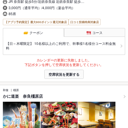
JR 奈良駅 徒歩5分/近鉄奈良線 近鉄奈良駅 徒歩…
3,000円（通常平均）/4,000円（宴会平均）
85席
【アプリ予約限定】最大800ポイント還元対象店
口コミ投稿特典対象店
クーポン
コース
【日～木曜限定】 10名様以上のご利用で、幹事様1名様分コース料金無
料
カレンダーの更新に失敗しました。
下記ボタンを押して空席状況を更新してください。
空席状況を更新する
和食
橿原
かに道楽 奈良橿原店