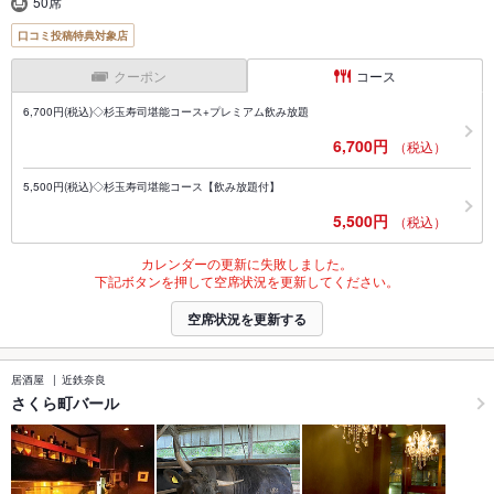
50席
口コミ投稿特典対象店
クーポン
コース
6,700円(税込)◇杉玉寿司堪能コース+プレミアム飲み放題
6,700円
（税込）
5,500円(税込)◇杉玉寿司堪能コース【飲み放題付】
5,500円
（税込）
カレンダーの更新に失敗しました。
下記ボタンを押して空席状況を更新してください。
空席状況を更新する
居酒屋
近鉄奈良
さくら町バール