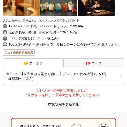
人気のカーテン個室はカップルにオススメ◎特別な時間を♪
17:00～23:00(料理L.O.22:00,ドリンクL.O.22:00)
近鉄奈良駅 5番出口目の前!奈良ﾗｲﾝﾊｳｽﾋﾞﾙ3階
3500円/お通し代550円（税込み）
100席(歓迎会から送別会まで、多様なシーンに合わせてご利用頂けます)
口コミ投稿特典対象店
クーポン
コース
当日OK!!!【単品飲み放題がお得に!!】プレミアム飲み放題 2,150円
→2,000円（税込）
カレンダーの更新に失敗しました。
下記ボタンを押して空席状況を更新してください。
空席状況を更新する