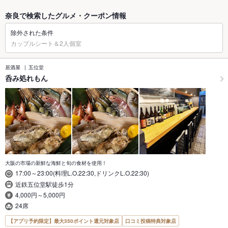
奈良で検索したグルメ・クーポン情報
除外された条件
カップルシート＆2人個室
居酒屋
五位堂
呑み処れもん
大阪の市場の新鮮な海鮮と旬の食材を使用！
17:00～23:00(料理L.O.22:30,ドリンクL.O.22:30)
近鉄五位堂駅徒歩1分
4,000円～5,000円
24席
【アプリ予約限定】最大350ポイント還元対象店
口コミ投稿特典対象店