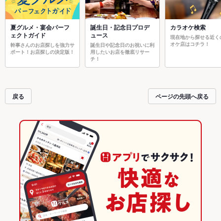
夏グルメ・宴会パーフ
誕生日・記念日プロデ
カラオケ検索
ェクトガイド
ュース
現在地から探せる近く
オケ店はコチラ！
幹事さんのお店探しを強力サ
誕生日や記念日のお祝いに利
ポート！お店探しの決定版！
用したいお店を徹底リサー
チ！
戻る
ページの先頭へ戻る