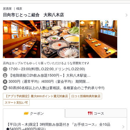
居酒屋
橿原
日向市じとっこ組合 大和八木店
店内はカップルでもゆっくり座っていただけるような雰囲気です♪
17:00～23:00(料理L.O.22:00,ドリンクL.O.22:00)
【地鶏堪能◎2h飲み放題1500円～】大和八木駅徒…
3000円（通常平均）/4000円（宴会平均） 期間限…
60席(60名様以上の人数は要相談。各種宴会のご予約承り中!!)
【アプリ予約限定】最大800ポイント還元対象店
口コミ投稿特典対象店
スマート支払い可
クーポン
コース
【平日(月～木)限定】3時間飲み放題付き 『お手頃コース』 全10品
◆5400円→4900円(税込)