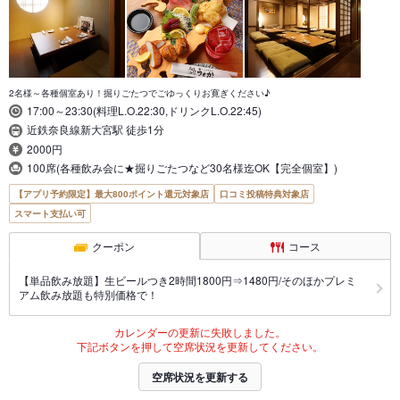
2名様～各種個室あり！掘りごたつでごゆっくりお寛ぎください♪
17:00～23:30(料理L.O.22:30,ドリンクL.O.22:45)
近鉄奈良線新大宮駅 徒歩1分
2000円
100席(各種飲み会に★掘りごたつなど30名様迄OK【完全個室】)
【アプリ予約限定】最大800ポイント還元対象店
口コミ投稿特典対象店
スマート支払い可
クーポン
コース
【単品飲み放題】生ビールつき2時間1800円⇒1480円/そのほかプレミ
アム飲み放題も特別価格で！
カレンダーの更新に失敗しました。
下記ボタンを押して空席状況を更新してください。
空席状況を更新する