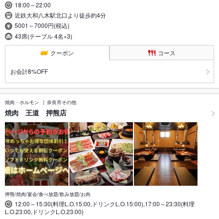
18:00～22:00
近鉄大和八木駅北口より徒歩約4分
5001～7000円(税込)
43席(テーブル 4名×3)
クーポン
コース
お会計8%OFF
焼肉・ホルモン
奈良市その他
焼肉 王道 押熊店
押熊/焼肉/宴会/食べ放題/飲み放題/お肉
12:00～15:30(料理L.O.15:00,ドリンクL.O.15:00),17:00～23:30(料理
L.O.23:00,ドリンクL.O.23:00)