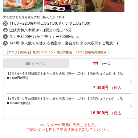
大切なひととき彩豊かに取り揃えたかに料理
11:00～22:00(料理L.O.21:30,ドリンクL.O.21:30)
近鉄大和八木駅 新ﾉ口駅より徒歩15分
ランチ3500円台から/ディナー7000円から
146席(少人数でも使える個室や、宴会が出来る大広間もご用意！)
【アプリ予約限定】最大800ポイント還元対象店
口コミ投稿特典対象店
クーポン
コース
【6月1日～9月15日限定】彩かに造り会席《第一・二弾》【涼香(りょうか)】全13品
◆7480円(税込)
7,480円
（税込）
【6月1日～9月15日限定】彩かに造り会席《第一・二弾》【涼彩(りょうさい)】17品
◆16500円(税込)
16,500円
（税込）
カレンダーの更新に失敗しました。
下記ボタンを押して空席状況を更新してください。