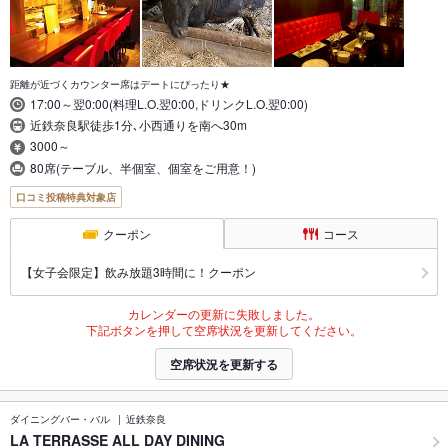
距離が近づくカウンター席はデートにぴったり★
17:00～翌0:00(料理L.O.翌0:00,ドリンクL.O.翌0:00)
近鉄奈良駅徒歩1分､小西通りを南へ30m
3000～
80席(テーブル、半個室、個室をご用意！)
口コミ投稿特典対象店
クーポン
コース
【女子会限定】飲み放題3時間に！クーポン
カレンダーの更新に失敗しました。
下記ボタンを押して空席状況を更新してください。
空席状況を更新する
ダイニングバー・バル
近鉄奈良
LA TERRASSE ALL DAY DINING