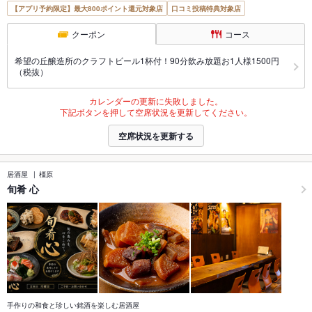
【アプリ予約限定】最大800ポイント還元対象店
口コミ投稿特典対象店
クーポン
コース
希望の丘醸造所のクラフトビール1杯付！90分飲み放題お1人様1500円
（税抜）
カレンダーの更新に失敗しました。
下記ボタンを押して空席状況を更新してください。
空席状況を更新する
居酒屋
橿原
旬肴 心
手作りの和食と珍しい銘酒を楽しむ居酒屋