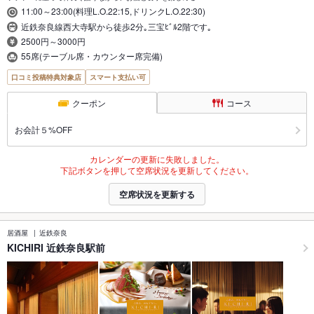
11:00～23:00(料理L.O.22:15,ドリンクL.O.22:30)
近鉄奈良線西大寺駅から徒歩2分｡三宝ﾋﾞﾙ2階です｡
2500円～3000円
55席(テーブル席・カウンター席完備)
口コミ投稿特典対象店
スマート支払い可
クーポン
コース
お会計５%OFF
カレンダーの更新に失敗しました。
下記ボタンを押して空席状況を更新してください。
空席状況を更新する
居酒屋
近鉄奈良
KICHIRI 近鉄奈良駅前