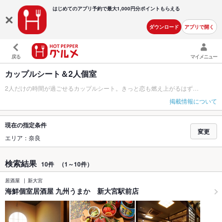
はじめてのアプリ予約で最大
1,000円分ポイントもらえる
ダウンロード
アプリで開く
戻る
マイメニュー
カップルシート＆2人個室
2人だけの時間が過ごせるカップルシート。きっと恋も燃え上がるはず…
掲載情報について
現在の指定条件
変更
エリア：奈良
検索結果
10件
（1～10件）
居酒屋
新大宮
海鮮個室居酒屋 九州うまか 新大宮駅前店