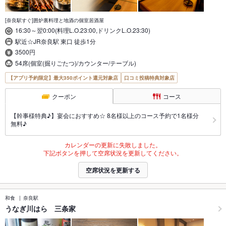
[奈良駅すぐ]囲炉裏料理と地酒の個室居酒屋
16:30～翌0:00(料理L.O.23:00,ドリンクL.O.23:30)
駅近☆JR奈良駅 東口 徒歩1分
3500円
54席(個室(掘りごたつ)/カウンター/テーブル)
【アプリ予約限定】最大350ポイント還元対象店
口コミ投稿特典対象店
クーポン
コース
【幹事様特典♪】宴会におすすめ☆ 8名様以上のコース予約で1名様分
無料♪
カレンダーの更新に失敗しました。
下記ボタンを押して空席状況を更新してください。
空席状況を更新する
和食
奈良駅
うなぎ川はら 三条家