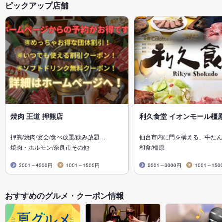
ピックアップ店舗
焼肉 王道 押熊店
利久食堂 イオンモール橿
押熊/焼肉/宴会/食べ放題/飲み放題…
仙台市内に門を構える、牛た
焼肉・ホルモン/奈良市その他
和食/橿原
3001～4000円
1001～1500円
2001～3000円
1001～150
おすすめのグルメ・クーポン情報