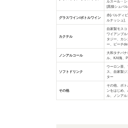
ルスール・シ
[黒猫シュバ
赤[バルディ
グラスワイン/ボトルワイン
ルナッシュ]
自家製モスコ
ワイアンブル
カクテル
タジー、カシ
ー、ピーチd
大和タチバナ
ノンアルコール
ル、KAI海、
ウーロン茶、
ソフトドリンク
ス、自家製ジ
ター
その他、ボト
その他
ンをはじめ、
ル、ノンアル