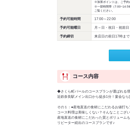
※加算ポイントは、ご予約
※一部時間帯（7:00~1
ご覧ください。
予約可能時間
17:00～22:00
予約可能曜日
月～日・祝日・祝前日
予約締切
来店日の前日17時まで
コース内容
◆さくら町バールのコースプランが選ばれる
近鉄奈良駅メイン出口から徒歩1分！宴会なら[
その１：●産地直送の食材にこだわるお値打ち
コース料理は美味しくない？そんなことござ
産地直送の食材にこだわった質とボリュームも
リピーター続出のコースプランです♪