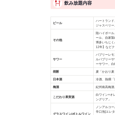
飲み放題内容
ハートランド、
ビール
ジャスベリー
陸ハイボール
ール、自家製
その他
博多いちじく
12年】など
バブリーレモ
サワー
ルバブリーサ
ーサワー、白
焼酎
麦「かおり麦
日本酒
冷酒、熱燗「
梅酒
紀州南高梅酒
白ワイン×オ
こだわり果実酒
ングリア」
ノンアルコー
辛口泡[エレ
グラスワイン/ボトルワイン