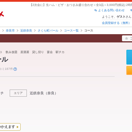
よくある問い合わせ
ようこそ、
さん
ゲスト
会員登録する（無料）
良
奈良市
近鉄奈良
さくら町バール
コース一覧
コース
ト 飲み放題 居酒屋 貸し切り 宴会 駅チカ
ール
コミ187件
ンチ
近鉄奈良
（
奈良
）
エリア
つかえます