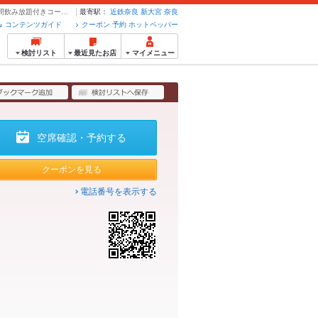
【2次会に】生ハム・ピザ・おつまみ盛り合わせ＜全3品＞3,000円(税込) 2時間飲み放題付きコース | さくら町バール - クーポン・予約のホットペッパーグルメ
最寄駅：
近鉄奈良
新大宮
奈良
コンテンツガイド
クーポン 予約 ホットペッパー
検討リスト
最近見たお店
マイメニュー
空席確認・予約する
クーポンを見る
電話番号を表示する