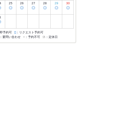
4
25
26
27
28
29
30
◎
◎
◎
◎
◎
◎
◎
1
◎
即予約可
□
：リクエスト予約可
：要問い合わせ
×
：予約不可
休
：定休日