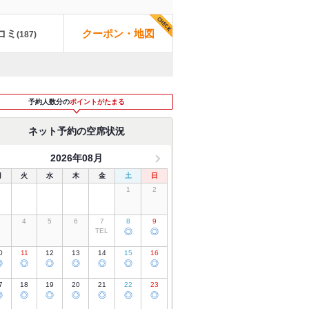
コミ
クーポン・地図
(
187
)
予約人数分の
ポイントがたまる
ネット予約の空席状況
2026年08月
月
火
水
木
金
土
日
1
2
3
4
5
6
7
8
9
TEL
◎
◎
0
11
12
13
14
15
16
◎
◎
◎
◎
◎
◎
◎
7
18
19
20
21
22
23
◎
◎
◎
◎
◎
◎
◎