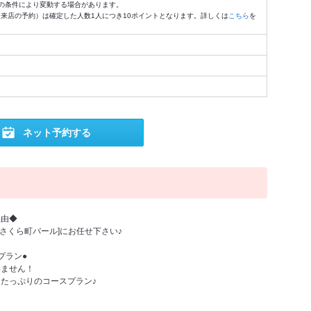
の条件により変動する場合があります。
4:59来店の予約）は確定した人数1人につき10ポイントとなります。詳しくは
こちら
を
ネット予約する
理由◆
さくら町バール]にお任せ下さい♪
プラン●
いません！
たっぷりのコースプラン♪