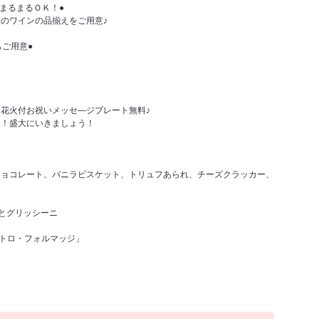
間まるまるＯＫ！●
のワインの品揃えをご用意♪
もご用意●
花火付お祝いメッセ―ジプレート無料♪
よ！盛大にいきましょう！
チョコレート、バニラビスケット、トリュフあられ、チーズクラッカー、
"とグリッシーニ
ワトロ・フォルマッジ」