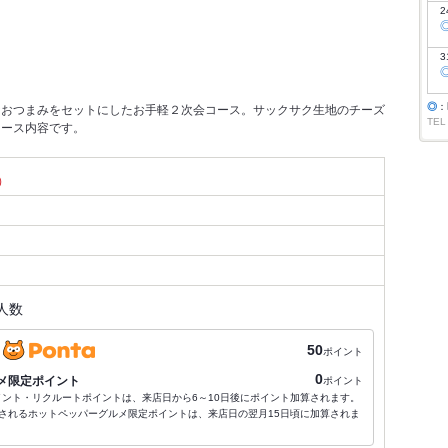
2
3
◎
：
なおつまみをセットにしたお手軽２次会コース。サックサク生地のチーズ
TEL
コース内容です。
）
人数
50
ポイント
0
メ限定ポイント
ポイント
ポイント・リクルートポイントは、来店日から6～10日後にポイント加算されます。
されるホットペッパーグルメ限定ポイントは、来店日の翌月15日頃に加算されま