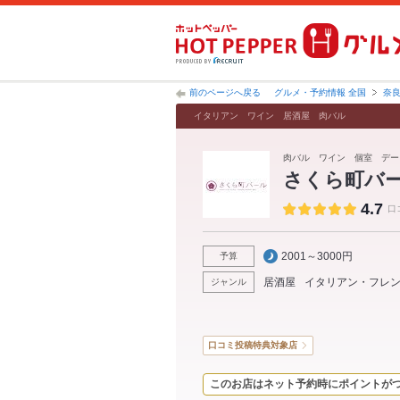
前のページへ戻る
グルメ・予約情報 全国
奈
イタリアン ワイン 居酒屋 肉バル
肉バル ワイン 個室 デー
さくら町バ
4.7
口
2001～3000円
予算
居酒屋
イタリアン・フレ
ジャンル
口コミ投稿特典対象店
このお店はネット予約時にポイントが