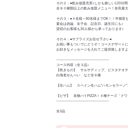
その２：●飲み放題充実♪しかも嬉しい120分
全８０種類以上の飲み放題メニュー！奈良最大
その３：●４名様～80名様までOK！！半個室
宴会は勿論、女子会、記念日、誕生日にも♪
貸切のお客様も30人様から承っております♪
その４：●サプライズお任せ下さい●
お祝い事もついでにどうぞ！コースデザートに
お好きなメッセージを入れてご提供致します
----------------------------------------------
コース内容（全３品）
【乾きもの】 サルサディップ、ピスタチオ
白海老せんべい など全６種
【生ハム】 スペイン生ハム"ハモンセラーノ
【ピザ】 名物パイPIZZA！４種チーズ「ク
----------------------------------------------
全3品