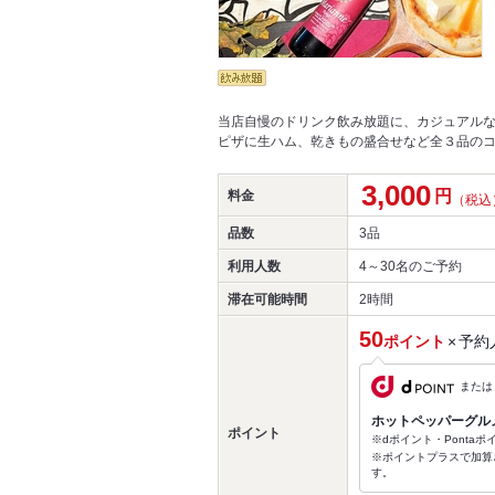
当店自慢のドリンク飲み放題に、カジュアル
ピザに生ハム、乾きもの盛合せなど全３品の
3,000
円
料金
（税込
品数
3品
利用人数
4～30名
のご予約
滞在可能時間
2時間
50
ポイント
×
予約
または
ホットペッパーグル
ポイント
※dポイント・Ponta
※ポイントプラスで加算
す。