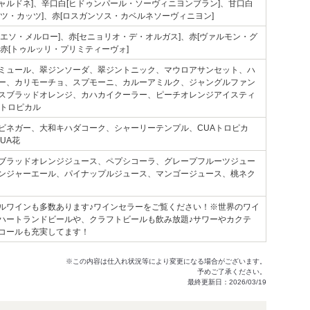
ャルドネ]、辛口白[ヒドゥンパール・ソーヴィニヨンブラン]、甘口白
ルツ・カッツ]、赤[ロスガンソス・カベルネソーヴィニヨン]
ビエソ・メルロー]、赤[セニョリオ・デ・オルガス]、赤[ヴァルモン・グ
、赤[トゥルッリ・プリミティーヴォ]
ミュール、翠ジンソーダ、翠ジントニック、マウロアサンセット、ハ
ー、カリモーチョ、スプモーニ、カルーアミルク、ジャングルファン
スブラッドオレンジ、カハカイクーラー、ピーチオレンジアイスティ
eトロピカル
ビネガー、大和キハダコーク、シャーリーテンプル、CUAトロピカ
PUA花
ブラッドオレンジジュース、ペプシコーラ、グレープフルーツジュー
ンジャーエール、パイナップルジュース、マンゴージュース、桃ネク
ルワインも多数あります♪ワインセラーをご覧ください！※世界のワイ
ハートランドビールや、クラフトビールも飲み放題♪サワーやカクテ
コールも充実してます！
※この内容は仕入れ状況等により変更になる場合がございます。
予めご了承ください。
最終更新日：2026/03/19