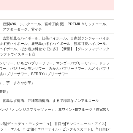
豊潤496、シルクエール、宮崎[日向夏]、PREMIUMリッチエール、
、アフターダーク、零イチ
、吉野杉薫るハイボール、紅茶ハイボール、自家製ジンジャーハイボ
ゆず蜜ハイボール、鹿児島かぼすハイボール、熊本甘夏ハイボール、
ハイボール、ほか追加料金で【知多】【新里】【グレンフィディック
クラフトウイスキーも◎
ンサワー、いちごバブリーサワー、マンゴーバブリーサワー、ドラフ
ワー、バジリーレモンサワー、みかんバブリーサワー、ぶどうバブリ
桃バブリーサワー、BERRYバブリーサワー
」、芋「まろやか芋」
夢錦」
、徳島ゆず梅酒、沖縄黒糖梅酒、まるで梅酒なノンアルコール
レンジ「オレンジスプリッツァー」、赤ワイン×旬フルーツ「自家製サ
ル泡[デュクデュ・モンターニュ]、甘口泡[アンジュエール・アイス]、
タット・エル]、ロゼ泡[イエローテイル・ピンクモスカート]、辛口白[デ