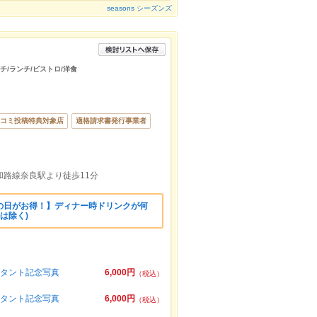
seasons シーズンズ
ンチ/ランチ/ビストロ/洋食
コミ投稿特典対象店
適格請求書発行事業者
和路線奈良駅より徒歩11分
の日がお得！】ディナー時ドリンクが何
ルは除く)
スタント記念写真
6,000円
（税込）
スタント記念写真
6,000円
（税込）