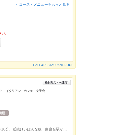
コース・メニューをもっと見る
さい。
CAFE&RESTAURANT POOL
ト イタリアン カフェ 女子会
店
近鉄けいはんな線 学研北生駒駅から徒歩10分、近鉄けいはんな線 白庭台駅から徒歩11分、