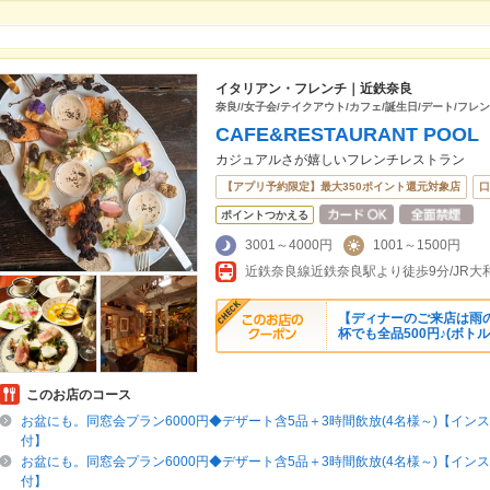
イタリアン・フレンチ｜近鉄奈良
奈良//女子会/テイクアウト/カフェ/誕生日/デート/フレ
CAFE&RESTAURANT POOL
カジュアルさが嬉しいフレンチレストラン
【アプリ予約限定】最大350ポイント還元対象店
口
ポイントつかえる
3001～4000円
1001～1500円
近鉄奈良線近鉄奈良駅より徒歩9分/JR大
【ディナーのご来店は雨
杯でも全品500円♪(ボト
このお店のコース
お盆にも。同窓会プラン6000円◆デザート含5品＋3時間飲放(4名様～)【イン
付】
お盆にも。同窓会プラン6000円◆デザート含5品＋3時間飲放(4名様～)【イン
付】