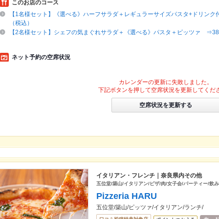
このお店のコース
【1名様セット】《選べる》ハーフサラダ＋レギュラーサイズパスタ+ドリンク付
（税込）
【2名様セット】シェフの気まぐれサラダ＋《選べる》パスタ＋ピッツァ ⇒38
ネット予約の空席状況
カレンダーの更新に失敗しました。
下記ボタンを押して空席状況を更新してくだ
空席状況を更新する
イタリアン・フレンチ｜奈良県内その他
五位堂/築山/イタリアン/ピザ/肉/女子会/パーティー/飲
Pizzeria HARU
五位堂/築山/ピッツァ/イタリアン/ランチ/