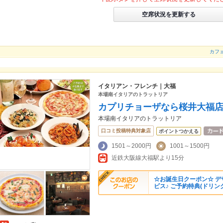
空席状況を更新する
カフェ
イタリアン・フレンチ｜大福
本場南イタリアのトラットリア
カプリチョーザなら桜井大福
本場南イタリアのトラットリア
口コミ投稿特典対象店
ポイントつかえる
1501～2000円
1001～1500円
近鉄大阪線大福駅より15分
☆お誕生日クーポン☆ 
ビス♪ ご予約特典(ドリン