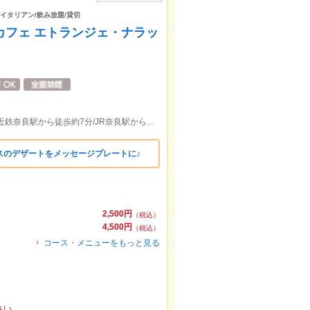
/イタリアン/飲み放題/貸切
D - カフェ エトランジェ・ナラッ
奈良市観光センター「ナラニクル」内 ★近鉄奈良駅から徒歩約7分/JR奈良駅から徒歩約10分
スのデザートをメッセージプレートに♪
2,500円
（税込）
4,500円
（税込）
コース・メニューをもっと見る
さい。