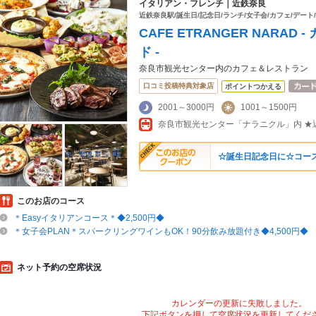
イタリアン・フレンチ｜近鉄奈良
近鉄奈良駅/誕生日/記念日/ランチ/女子会/カフェ/デート
CAFE ETRANGER NARA
ド -
奈良市観光センター内のカフェ＆レストラン
口コミ投稿特典対象店
ポイントつかえる
2001～3000円
1001～1500円
☆誕生日記念日に☆コー
このお店のコース
＊Easyイタリアンコース＊◆2,500円◆
＊女子会PLAN＊スパークリングワインもOK！90分飲み放題付き◆4,500円◆
ネット予約の空席状況
カレンダーの更新に失敗しました。
下記ボタンを押して空席状況を更新してくだ