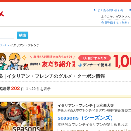
よくある問い合わせ
ようこそ、
さん
ゲスト
会員登録する（無料）
グルメ
イタリアン・フレンチ
良 | イタリアン・フレンチのグルメ・クーポン情報
202
索結果
件
1～20
件を表示
イタリアン・フレンチ｜大和西大寺
奈良/大和西大寺/フレンチ/イタリアン/海鮮/宴会/貸切/
seasons（シーズンズ）
本格的なフレンチイタリアンが楽しめるお店