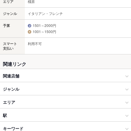
エリア
橿原
ジャンル
イタリアン・フレンチ
予算
1501～2000円
1001～1500円
スマート
利用不可
支払い
関連リンク
関連店舗
カプリチョーザ
ジャンル
イタリアン・フレンチ
エリア
イタリアン
橿原
駅
天理市・橿原市 × イタリアン・フレンチ
橿原 × イタリアン・フレンチ
浮孔駅
キーワード