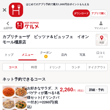
はじめてのアプリ予約で最大
1,000円分ポイントもらえる
ダウンロード
アプリで開く
お店TOP
マイメニュー
カプリチョーザ ピッツァ＆ビュッフェ イオン
モール橿原店
クーポン
口コミ
トップ
メニュー
店内
写真
1
272
コース
料理
ドリンク
ランチ
テイクアウト
ネット予約できるコース
お好きなサラダ、ス
2,260
詳細・予約
円（税込）
パゲティが選べる1名
様セット(ドリンクバ
ー付き)⇒2260円(税
込)