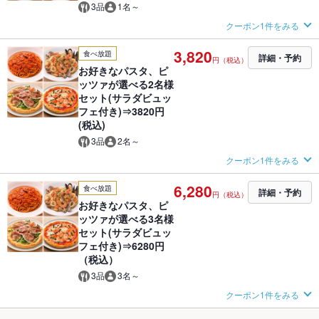
3品
1名～
クーポン1件をみる
3,820
食べ放題
詳細・予約
円（税込）
お好きなパスタ、ピ
ッツァが選べる2名様
セット(サラダビュッ
フェ付き)⇒3820円
(税込)
3品
2名～
クーポン1件をみる
6,280
食べ放題
詳細・予約
円（税込）
お好きなパスタ、ピ
ッツァが選べる3名様
セット(サラダビュッ
フェ付き)⇒6280円
（税込）
3品
3名～
クーポン1件をみる