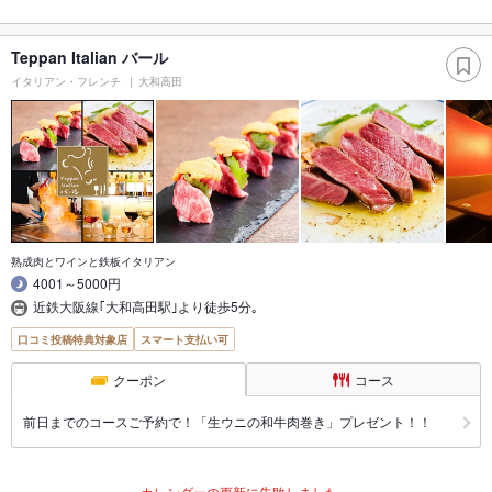
Teppan Italian バール
イタリアン・フレンチ
大和高田
熟成肉とワインと鉄板イタリアン
4001～5000円
近鉄大阪線｢大和高田駅｣より徒歩5分｡
口コミ投稿特典対象店
スマート支払い可
クーポン
コース
前日までのコースご予約で！「生ウニの和牛肉巻き」プレゼント！！
カレンダーの更新に失敗しました。