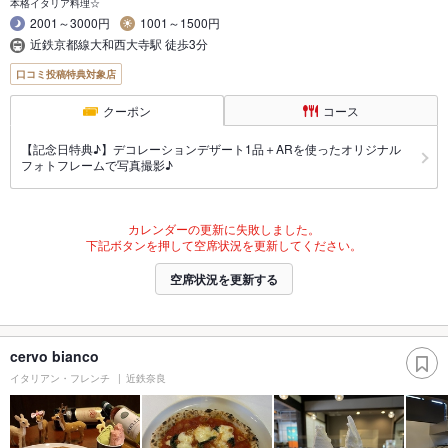
本格イタリア料理☆
2001～3000円
1001～1500円
近鉄京都線大和西大寺駅 徒歩3分
口コミ投稿特典対象店
クーポン
コース
【記念日特典♪】デコレーションデザート1品＋ARを使ったオリジナル
フォトフレームで写真撮影♪
カレンダーの更新に失敗しました。
下記ボタンを押して空席状況を更新してください。
空席状況を更新する
cervo bianco
イタリアン・フレンチ
近鉄奈良