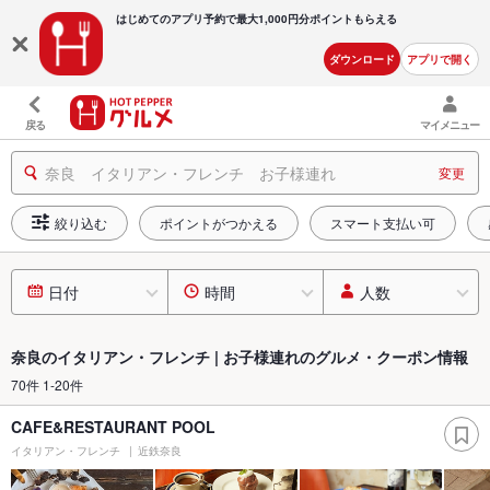
はじめてのアプリ予約で最大
1,000円分ポイントもらえる
ダウンロード
アプリで開く
戻る
マイメニュー
奈良 イタリアン・フレンチ お子様連れ
変更
絞り込む
ポイントがつかえる
スマート支払い可
日付
時間
人数
奈良のイタリアン・フレンチ | お子様連れのグルメ・クーポン情報
70件 1-20件
CAFE&RESTAURANT POOL
イタリアン・フレンチ
近鉄奈良