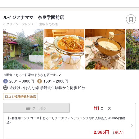
ルイジアナママ 奈良学園前店
イタリアン・フレンチ
生駒市その他
片田舎にある一軒家のようなお店です～♪
2001～3000円
1501～2000円
近鉄けいはんな線 学研北生駒駅から徒歩10分
口コミ投稿特典対象店
クーポン
コース
【2名様用ランチコース】とろーりチーズフォンデュランチ/お1人様あたり2365円(税
込)
2,365円
（税込）