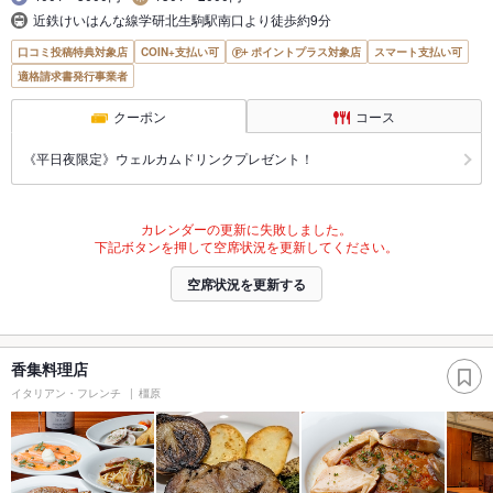
近鉄けいはんな線学研北生駒駅南口より徒歩約9分
口コミ投稿特典対象店
COIN+支払い可
ポイントプラス対象店
スマート支払い可
適格請求書発行事業者
クーポン
コース
《平日夜限定》ウェルカムドリンクプレゼント！
カレンダーの更新に失敗しました。
下記ボタンを押して空席状況を更新してください。
空席状況を更新する
香集料理店
イタリアン・フレンチ
橿原