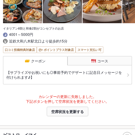
イタリアン8割と和食2割がコンセプトのお店
4001～5000円
近鉄大和八木駅北口より徒歩約15分
口コミ投稿特典対象店
ポイントプラス対象店
スマート支払い可
クーポン
コース
【サプライズやお祝いにも◎事前予約でデザートに記念日メッセージを
付けられます♪】
カレンダーの更新に失敗しました。
下記ボタンを押して空席状況を更新してください。
空席状況を更新する
ビストロ イマイ