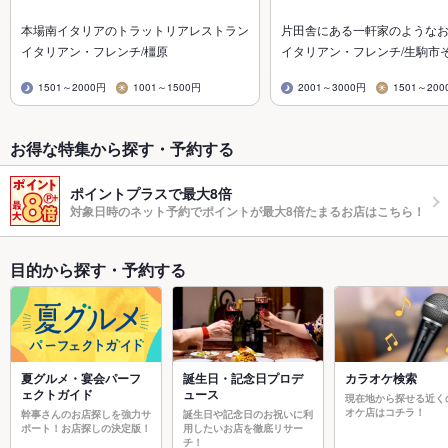
本場南イタリアのトラットリアレストラン
片田舎にある一軒家のようなお
イタリアン・フレンチ/橿原
イタリアン・フレンチ/生駒市
1501～2000円
1001～1500円
2001～3000円
1501～200
お得な特集から探す・予約する
ポイントプラスで最大8倍
対象日時のネット予約でポイントが最大8倍たまるお店はこちら！
目的から探す・予約する
夏グルメ・宴会パーフ
誕生日・記念日プロデ
カラオケ検索
ェクトガイド
ュース
現在地から探せる近く
オケ店はコチラ！
幹事さんのお店探しを強力サ
誕生日や記念日のお祝いに利
ポート！お店探しの決定版！
用したいお店を徹底リサー
チ！