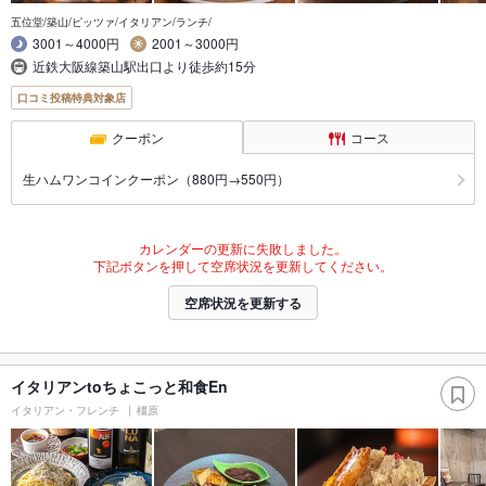
五位堂/築山/ピッツァ/イタリアン/ランチ/
3001～4000円
2001～3000円
近鉄大阪線築山駅出口より徒歩約15分
口コミ投稿特典対象店
クーポン
コース
生ハムワンコインクーポン（880円→550円）
カレンダーの更新に失敗しました。
下記ボタンを押して空席状況を更新してください。
空席状況を更新する
イタリアンtoちょこっと和食En
イタリアン・フレンチ
橿原