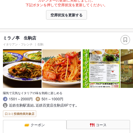
下記ボタンを押して空席状況を更新してください。
空席状況を更新する
ミラノ亭 生駒店
イタリアン・フレンチ
生駒
陽気で元気なイタリアの味を気軽に楽しめる
1501～2000円
501～1000円
近鉄生駒駅直結､近鉄百貨店生駒店6Fです｡
口コミ投稿特典対象店
クーポン
コース