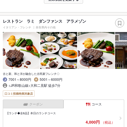
レストラン ラミ ダンファンス アラメゾン
イタリアン・フレンチ
奈良県内その他
古と新、和と洋が融合した古民家フレンチ◇
7001～8000円
5001～6000円
<JR和歌山線>大和二見駅 徒歩7分
口コミ投稿特典対象店
クーポン
コース
【ランチ◆全8品】本日のランチコース
4,000円
（税込）