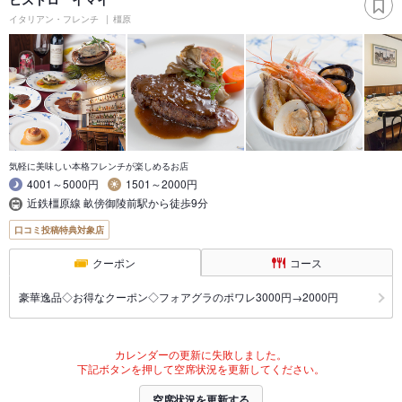
イタリアン・フレンチ
橿原
気軽に美味しい本格フレンチが楽しめるお店
4001～5000円
1501～2000円
近鉄橿原線 畝傍御陵前駅から徒歩9分
口コミ投稿特典対象店
クーポン
コース
豪華逸品◇お得なクーポン◇フォアグラのポワレ3000円→2000円
カレンダーの更新に失敗しました。
下記ボタンを押して空席状況を更新してください。
空席状況を更新する