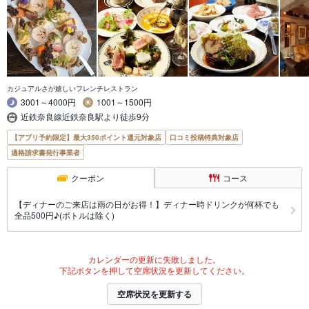
カジュアルさが嬉しいフレンチレストラン
3001～4000円
1001～1500円
近鉄奈良線近鉄奈良駅より徒歩9分
【アプリ予約限定】最大350ポイント還元対象店
口コミ投稿特典対象店
適格請求書発行事業者
クーポン
コース
【ディナーのご来店は雨の日がお得！】ディナー時ドリンクが何杯でも
全品500円♪(ボトルは除く)
カレンダーの更新に失敗しました。
下記ボタンを押して空席状況を更新してください。
空席状況を更新する