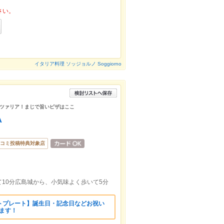
さい。
イタリア料理 ソッジョルノ Soggiorno
ツァリア！まじで旨いピザはここ
A
コミ投稿特典対象店
10分広島城から、小気味よく歩いて5分
トプレート】誕生日・記念日などお祝い
します！