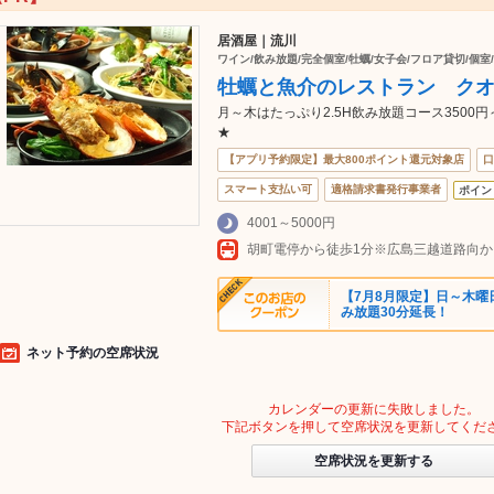
居酒屋｜流川
ワイン/飲み放題/完全個室/牡蠣/女子会/フロア貸切/個室
牡蠣と魚介のレストラン ク
月～木はたっぷり2.5H飲み放題コース350
★
【アプリ予約限定】最大800ポイント還元対象店
口
スマート支払い可
適格請求書発行事業者
ポイン
4001～5000円
胡町電停から徒歩1分※広島三越道路向
【7月8月限定】日～木曜
み放題30分延長！
ネット予約の空席状況
カレンダーの更新に失敗しました。
下記ボタンを押して空席状況を更新してくだ
空席状況を更新する