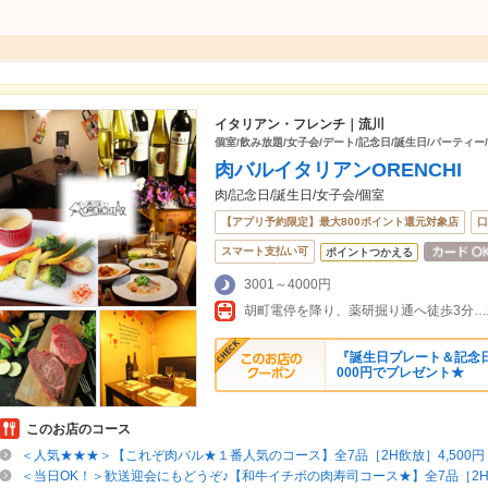
イタリアン・フレンチ｜流川
個室/飲み放題/女子会/デート/記念日/誕生日/パーティー
肉バルイタリアンORENCHI
肉/記念日/誕生日/女子会/個室
【アプリ予約限定】最大800ポイント還元対象店
口
スマート支払い可
ポイントつかえる
3001～4000円
胡町電停を降り、薬研掘り通へ徒歩3分…
『誕生日プレート＆記念日
000円でプレゼント★
このお店のコース
＜人気★★★＞【これぞ肉バル★１番人気のコース】全7品［2H飲放］4,500円
＜当日OK！＞歓送迎会にもどうぞ♪【和牛イチボの肉寿司コース★】全7品［2H飲