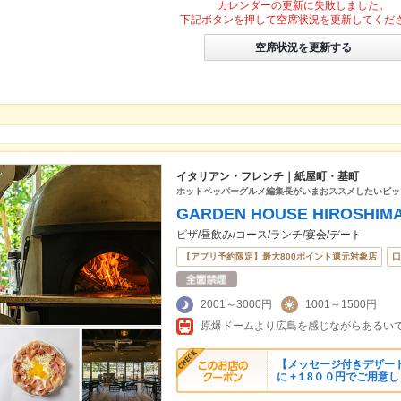
カレンダーの更新に失敗しました。
下記ボタンを押して空席状況を更新してくだ
空席状況を更新する
イタリアン・フレンチ｜紙屋町・基町
ホットペッパーグルメ編集長がいまおススメしたいピッ
GARDEN HOUSE HIROSHIM
ピザ/昼飲み/コース/ランチ/宴会/デート
【アプリ予約限定】最大800ポイント還元対象店
口
2001～3000円
1001～1500円
原爆ドームより広島を感じながらあるいて
【メッセージ付きデザー
に +１8００円でご用意