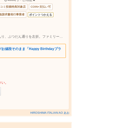
コミ投稿特典対象店
COIN+支払い可
格請求書発行事業者
ポイントつかえる
広島電鉄【胡町】電停下車。流川通りへ入り、ぶつだん通りを左折。ファミリーマート向かいのビル２Fです♪
段そのまま「Happy Birthdayプラ
さい。
HIROSHIMA ITALIAN AO あお