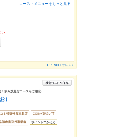
コース・メニューをもっと見る
さい。
ORENCHI オレンチ
能！飲み放題付コースもご用意♪
あお）
コミ投稿特典対象店
COIN+支払い可
格請求書発行事業者
ポイントつかえる