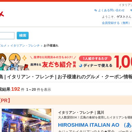
イタリア
よくある問い合わせ
ようこそ、
さん
ゲスト
会員登録する（無料）
グルメ
イタリアン・フレンチ
お子様連れ
島 | イタリアン・フレンチ | お子様連れのグルメ・クーポン情
192
索結果
件
1～20
件を表示
【PR】
イタリアン・フレンチ｜流川
大人数貸切OK！広島の食材を使用したイタリアンを堪
HIROSHIMA ITALIAN AO （
カジュアルイタリアンのＡＯ★宴会、パーティー