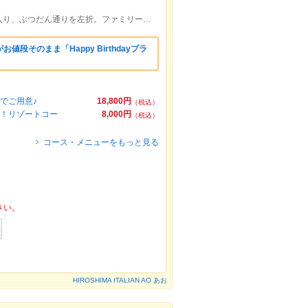
広島電鉄【胡町】電停下車。流川通りへ入り、ぶつだん通りを左折。ファミリーマート向かいのビル２Fです♪
段そのまま「Happy Birthdayプラ
でご用意♪
18,800円
（税込）
快！リゾートコー
8,000円
（税込）
コース・メニューをもっと見る
さい。
HIROSHIMA ITALIAN AO あお