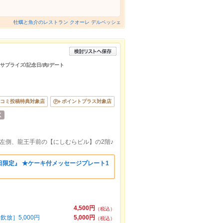
牡蠣と魚介のレストラン クオーレ デルペッシェ
/サプライズ/記念日/肉/デート
コミ投稿特典対象店
ポイントプラス対象店
左側、龍王手前の【にしむらビル】の2階♪
限定』 ★ケーキ付メッセージプレート1
4,500円
（税込）
放］5,000円
5,000円
（税込）