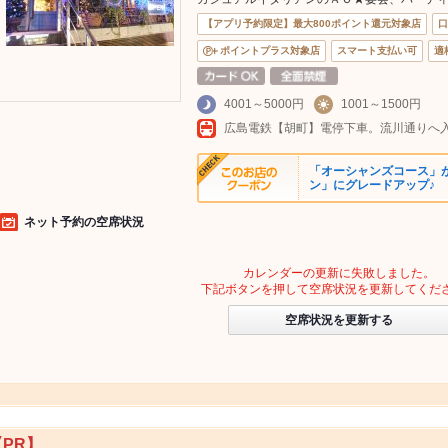
【アプリ予約限定】最大800ポイント還元対象店
口
ポイントプラス対象店
スマート支払い可
適
4001～5000円
1001～1500円
「オーシャンズコース」がお値
ン」にグレードアップ♪
ネット予約の空席状況
カレンダーの更新に失敗しました。
下記ボタンを押して空席状況を更新してくだ
空席状況を更新する
【PR】