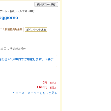
デート・お祝い・八丁堀・幟町
iorno
コミ投稿特典対象店
ポイントつかえる
駅出口より徒歩約6分
わせ＋1,200円でご用意します。（要予
0円
（税込）
1,690円
（税込）
コース・メニューをもっと見る