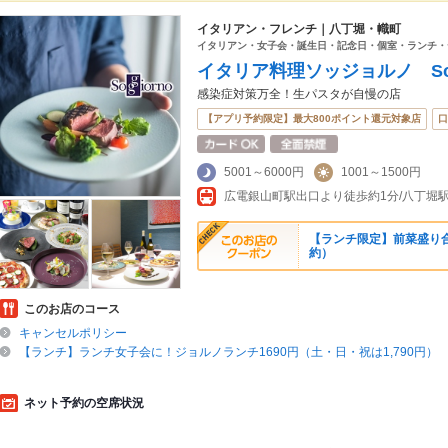
イタリアン・フレンチ｜八丁堀・幟町
イタリアン・女子会・誕生日・記念日・個室・ランチ・
イタリア料理ソッジョルノ Sogg
感染症対策万全！生パスタが自慢の店
【アプリ予約限定】最大800ポイント還元対象店
口
5001～6000円
1001～1500円
広電銀山町駅出口より徒歩約1分/八丁堀
【ランチ限定】前菜盛り合
約）
このお店のコース
キャンセルポリシー
【ランチ】ランチ女子会に！ジョルノランチ1690円（土・日・祝は1,790円）
ネット予約の空席状況