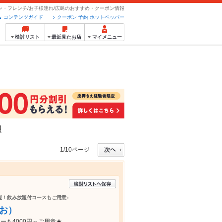
ン・フレンチ/お子様連れ/広島のおすすめ・クーポン情報
コンテンツガイド
クーポン 予約 ホットペッパー
検討リスト
最近見たお店
マイメニュー
報
1/10ページ
能！飲み放題付コースもご用意♪
あお）
も4000円～ご用意★