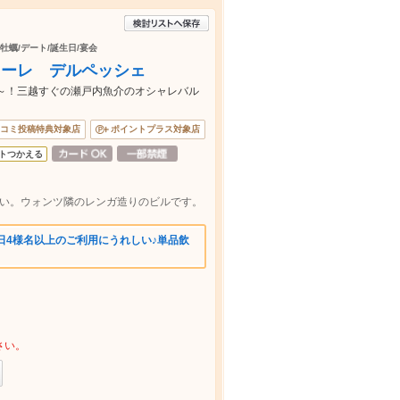
/牡蠣/デート/誕生日/宴会
オーレ デルペッシェ
0円～！三越すぐの瀬戸内魚介のオシャレバル
コミ投稿特典対象店
ポイントプラス対象店
トつかえる
かい。ウォンツ隣のレンガ造りのビルです。
日4様名以上のご利用にうれしい♪単品飲
さい。