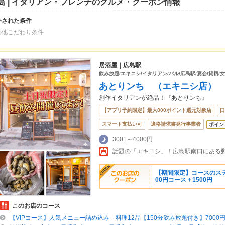
島 | イタリアン・フレンチのグルメ・クーポン情報
外された条件
の他こだわり条件
居酒屋｜広島駅
飲み放題/エキニシ/イタリアン/バル/広島駅/宴会/貸切/
あとりンち （エキニシ店）
創作イタリアンが絶品！『あとりンち』
【アプリ予約限定】最大800ポイント還元対象店
口
スマート支払い可
適格請求書発行事業者
ポイン
3001～4000円
【期間限定】コースのステー
00円コース＋1500円
このお店のコース
【VIPコース】人気メニュー詰め込み 料理12品【150分飲み放題付き】7000円