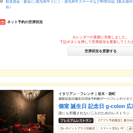
歓送迎会・宴会に♪黒毛和牛うにく・黒毛和牛ステーキなど料理10品【飲み放付き
込）
ネット予約の空席状況
カレンダーの更新に失敗しました。
下記ボタンを押して空席状況を更新してくだ
空席状況を更新する
イタリアン・フレンチ｜並木・袋町
個室/記念日/誕生日/完全予約制/デート/フレンチ/イタリ
個室 誕生日 記念日 g-colon 
誰にも邪魔されない二人のためのレストラン
【アプリ予約限定】最大8
ポイントプラス対象店
スマート支払い可
ポ