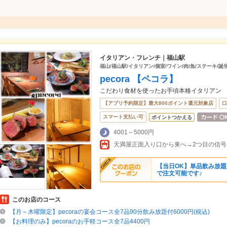
イタリアン・フレンチ｜福山駅
福山/福山駅/イタリアン/個室/ワイン/肉/魚/ステーキ/誕
pecora 【ペコラ】
こだわり食材を使ったお手頃本格イタリアン
【アプリ予約限定】最大800ポイント還元対象店
口
スマート支払い可
ポイントつかえる
4001～5000円
【当日OK】単品飲み放題1
で注文可能です♪
このお店のコース
【月～木曜限定】pecoraの宴会コース全7品90分飲み放題付6000円(税込)
【お料理のみ】pecoraのお手軽コース全7品4400円