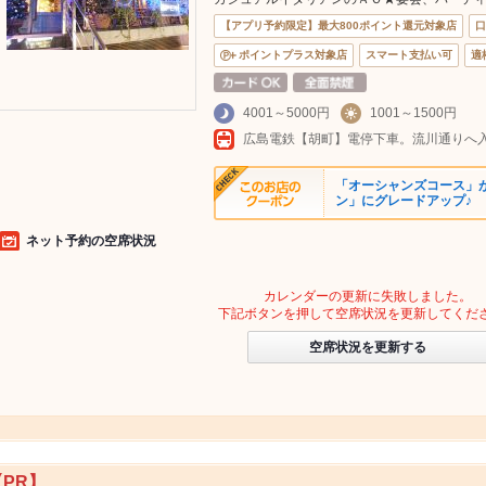
【アプリ予約限定】最大800ポイント還元対象店
口
ポイントプラス対象店
スマート支払い可
適
4001～5000円
1001～1500円
「オーシャンズコース」がお値
ン」にグレードアップ♪
ネット予約の空席状況
カレンダーの更新に失敗しました。
下記ボタンを押して空席状況を更新してくだ
空席状況を更新する
【PR】