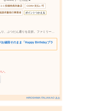
コミ投稿特典対象店
COIN+支払い可
格請求書発行事業者
ポイントつかえる
広島電鉄【胡町】電停下車。流川通りへ入り、ぶつだん通りを左折。ファミリーマート向かいのビル２Fです♪
段そのまま「Happy Birthdayプラ
さい。
HIROSHIMA ITALIAN AO あお