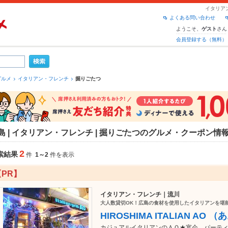
イタリア
よくある問い合わせ
ようこそ、
さん
ゲスト
会員登録する（無料）
グルメ
イタリアン・フレンチ
掘りごたつ
島 | イタリアン・フレンチ | 掘りごたつのグルメ・クーポン情
2
索結果
件
1～2
件を表示
【PR】
イタリアン・フレンチ｜流川
大人数貸切OK！広島の食材を使用したイタリアンを堪
HIROSHIMA ITALIAN AO （
カジュアルイタリアンのＡＯ★宴会、パーティー