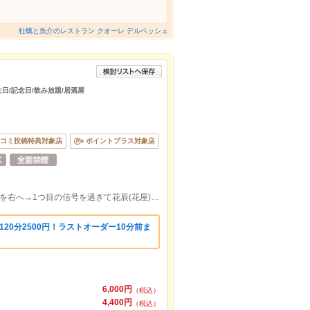
牡蠣と魚介のレストラン クオーレ デルペッシェ
生日/記念日/飲み放題/居酒屋
コミ投稿特典対象店
ポイントプラス対象店
天満屋正面入り口から東へ→2つ目の信号を右へ→1つ目の信号を過ぎて花辰(花屋)の隣。福山で個室をお探しの方はpecoraへ
20分2500円！ラストオーダー10分前ま
6,000円
（税込）
4,400円
（税込）