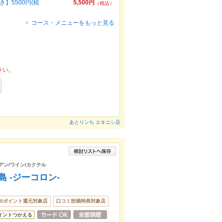
】5500円(税
5,500円
（税込）
コース・メニューをもっと見る
さい。
あとりンち エキニシ店
アン/ワイン/カクテル
広島 -ジーコロン-
00ポイント還元対象店
口コミ投稿特典対象店
イントつかえる