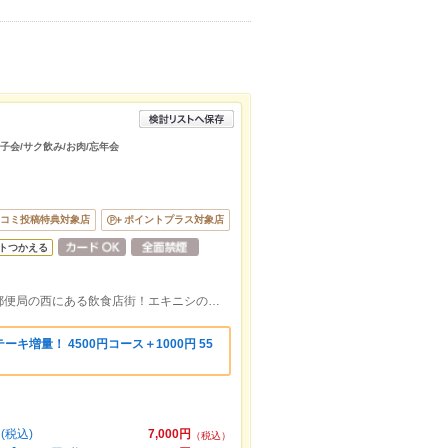
女子会/サク飲み/お肉/忘年会
コミ投稿特典対象店
ポイントプラス対象店
トつかえる
話題の「エキニシ」！広島駅南口にある郵便局の西にある飲食店街！エキニシの２列目！
キ増量！ 4500円コース＋1000円 55
(税込)
7,000円
（税込）