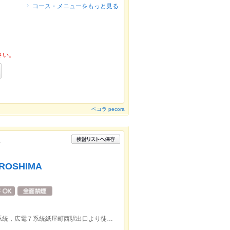
コース・メニューをもっと見る
さい。
ペコラ pecora
前
IROSHIMA
広電２系統宮島線，広電３系統，広電６系統，広電７系統紙屋町西駅出口より徒歩約3分