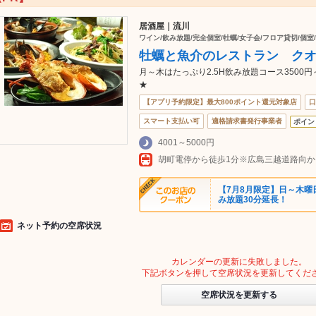
居酒屋｜流川
ワイン/飲み放題/完全個室/牡蠣/女子会/フロア貸切/個室
牡蠣と魚介のレストラン ク
月～木はたっぷり2.5H飲み放題コース350
★
【アプリ予約限定】最大800ポイント還元対象店
口
スマート支払い可
適格請求書発行事業者
ポイン
4001～5000円
胡町電停から徒歩1分※広島三越道路向
【7月8月限定】日～木曜
み放題30分延長！
ネット予約の空席状況
カレンダーの更新に失敗しました。
下記ボタンを押して空席状況を更新してくだ
空席状況を更新する