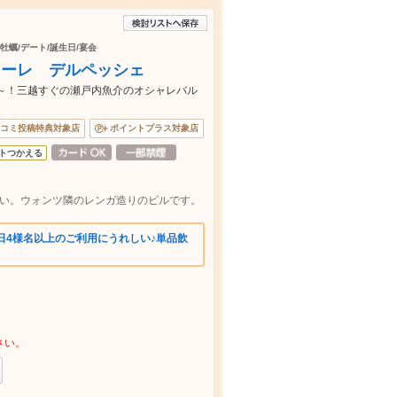
/牡蠣/デート/誕生日/宴会
オーレ デルペッシェ
0円～！三越すぐの瀬戸内魚介のオシャレバル
コミ投稿特典対象店
ポイントプラス対象店
トつかえる
かい。ウォンツ隣のレンガ造りのビルです。
日4様名以上のご利用にうれしい♪単品飲
さい。