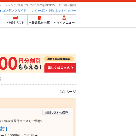
ン・フレンチ/掘りごたつ/広島のおすすめ・クーポン情報
コンテンツガイド
クーポン 予約 ホットペッパー
検討リスト
最近見たお店
マイメニュー
報
1/1ページ
能！飲み放題付コースもご用意♪
あお）
も4000円～ご用意★