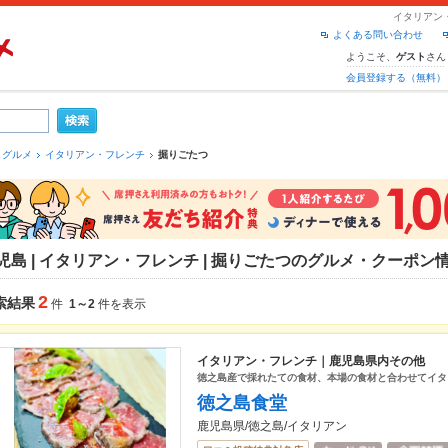
イタリアン
よくある問い合わせ
ようこそ、
さん
ゲスト
会員登録する（無料）
 グルメ
イタリアン・フレンチ
掘りごたつ
児島 | イタリアン・フレンチ | 掘りごたつのグルメ・クーポン
2
索結果
件
1～2
件を表示
イタリアン・フレンチ｜鹿児島県内その他
徳之島産で採れたての食材、本場の食材と合わせてイタ
徳之島食堂
鹿児島県/徳之島/イタリアン