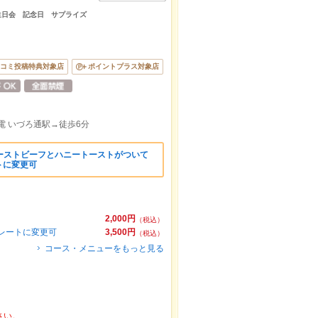
生日会 記念日 サプライズ
）
コミ投稿特典対象店
ポイントプラス対象店
電 いづろ通駅→徒歩6分
ーストビーフとハニートーストがついて
トに変更可
2,000円
（税込）
レートに変更可
3,500円
（税込）
コース・メニューをもっと見る
さい。