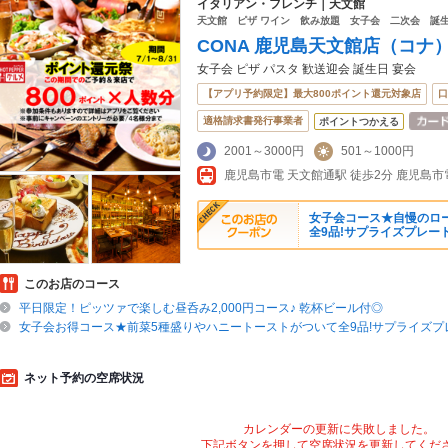
イタリアン・フレンチ｜天文館
天文館 ピザ ワイン 飲み放題 女子会 二次会 誕
CONA 鹿児島天文館店（コナ
女子会 ピザ パスタ 歓送迎会 誕生日 宴会
【アプリ予約限定】最大800ポイント還元対象店
口
適格請求書発行事業者
ポイントつかえる
2001～3000円
501～1000円
鹿児島市電 天文館通駅 徒歩2分 鹿児島市
女子会コース★自慢のロ
全9品!サプライズプレー
このお店のコース
平日限定！ピッツァで楽しむ昼呑み2,000円コース♪ 乾杯ビール付◎
女子会お得コース★前菜5種盛りやハニートーストがついて全9品!サプライズプ
ネット予約の空席状況
カレンダーの更新に失敗しました。
下記ボタンを押して空席状況を更新してくだ