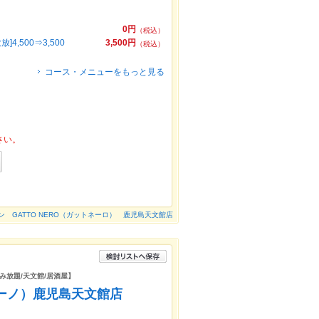
0円
（税込）
500⇒3,500
3,500円
（税込）
コース・メニューをもっと見る
さい。
 GATTO NERO（ガットネーロ） 鹿児島天文館店
飲み放題/天文館/居酒屋】
ボーノ）鹿児島天文館店