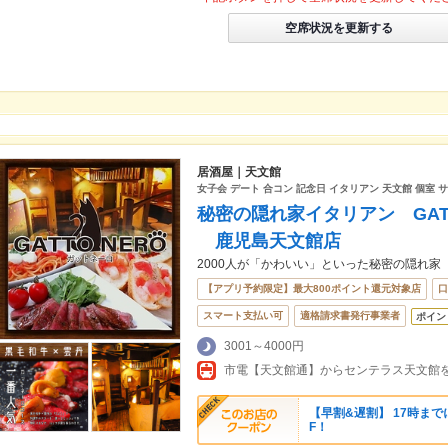
空席状況を更新する
居酒屋｜天文館
女子会 デート 合コン 記念日 イタリアン 天文館 個室 
秘密の隠れ家イタリアン GAT
鹿児島天文館店
2000人が「かわいい」といった秘密の隠れ家
【アプリ予約限定】最大800ポイント還元対象店
口
スマート支払い可
適格請求書発行事業者
ポイン
3001～4000円
【早割&遅割】 17時まで
F！