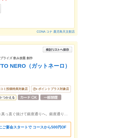
CONA コナ 鹿児島天文館店
サプライズ 飲み放題 創作
TO NERO（ガットネーロ）
コミ投稿特典対象店
ポイントプラス対象店
トつかえる
市電【天文館通】からセンテラス天文館を真っ直ぐ抜けて銀座通りへ。銀座通りに入り歩いて1分ほどの右手の2F。
にご宴会スタートで コースから500円OF