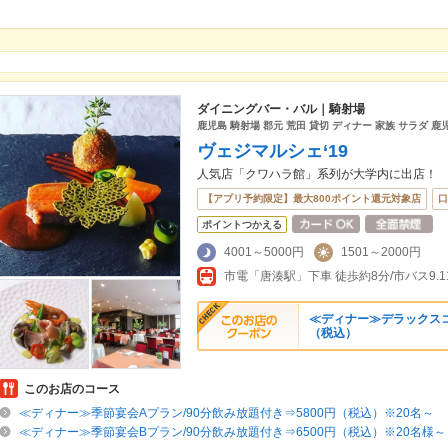
ダイニングバー・バル｜騎射場
鹿児島 騎射場 郡元 荒田 貸切 ディナー 家族 サラダ 
ヴェジマルシェ‘19
人気店「クワハラ館」系列が大学内に出店！
【アプリ予約限定】最大800ポイント還元対象店
口
ポイントつかえる
4001～5000円
1501～2000円
市電「唐湊駅」下車 徒歩約8分/市バス9.1
≪ディナー≫デラックスコ
（税込）
このお店のコース
≪ディナー≫季節宴会Aプラン/90分飲み放題付き⇒5800円（税込）※20名～
≪ディナー≫季節宴会Bプラン/90分飲み放題付き⇒6500円（税込）※20名様～