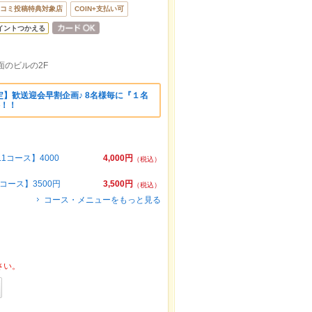
コミ投稿特典対象店
COIN+支払い可
イントつかえる
面のビルの2F
】歓送迎会早割企画♪ 8名様毎に『１名
料！！
1コース】4000
4,000円
（税込）
コース】3500円
3,500円
（税込）
コース・メニューをもっと見る
さい。