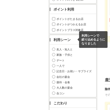
ポイント利用
ポイントがたまるお店
ポイントがつかえるお店
ポイントプラス対象店
利用シーンで
利用シーン
絞り込めるように
なりました
友人・知人と
家族・子供と
デート
一人で
記念日・お祝い・サプライズ
会社の宴会
鹿
接待・会食
大人数の宴会
除
合コン
そ
こだわり