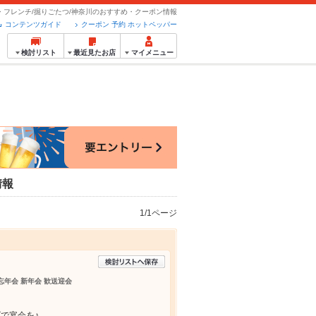
・フレンチ/掘りごたつ/神奈川のおすすめ・クーポン情報
コンテンツガイド
クーポン 予約 ホットペッパー
検討リスト
最近見たお店
マイメニュー
情報
1/1ページ
 忘年会 新年会 歓送迎会
で宴会を♪