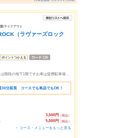
放題/テイクアウト
s ROCK（ラヴァーズロック
ポイントつかえる
JR「相模原」駅より徒歩5分ビルの入り口は階段の地下1階ですお車は提携駐車場利用時200円分の駐車券をお渡しします。
30分延長 コースでも単品でもOK！
3,500円
（税込）
ス
5,000円
（税込）
コース・メニューをもっと見る