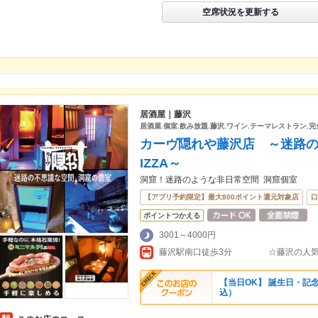
空席状況を更新する
居酒屋｜藤沢
居酒屋.個室.飲み放題.藤沢.ワイン.テーマレストラン.
カーヴ隠れや藤沢店 ～迷路の
IZZA～
洞窟！迷路のような非日常空間 洞窟個室
【アプリ予約限定】最大800ポイント還元対象店
口
ポイントつかえる
3001～4000円
【当日OK】 誕生日・記念
込）