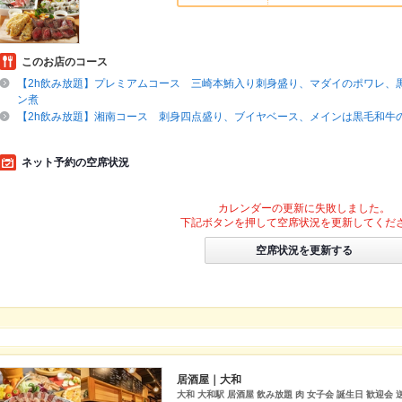
このお店のコース
【2h飲み放題】プレミアムコース 三崎本鮪入り刺身盛り、マダイのポワレ、
ン煮
【2h飲み放題】湘南コース 刺身四点盛り、ブイヤベース、メインは黒毛和牛
ネット予約の空席状況
カレンダーの更新に失敗しました。
下記ボタンを押して空席状況を更新してくだ
空席状況を更新する
居酒屋｜大和
大和 大和駅 居酒屋 飲み放題 肉 女子会 誕生日 歓迎会 