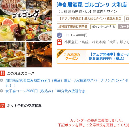
洋食居酒屋 ゴルゴン９ 大和店
【大和 居酒屋 肉バル】熟成肉とワイン
【アプリ予約限定】最大800ポイント還元対象店
口
適格請求書発行事業者
ポイントつかえる
3001～4000円
小田急江ノ島線・相鉄本線「大和」駅より
【フェア開催中】生ビール
飲み放題999円（税込）
このお店のコース
期間限定90分飲み放題999円（税込）生ビール2種類やスパークリングにハイ
も！！
女子会コース2980円（税込み）100分飲み放題付き
ネット予約の空席状況
カレンダーの更新に失敗しました。
下記ボタンを押して空席状況を更新してくだ