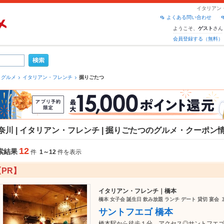
イタリアン
よくある問い合わせ
ようこそ、
さん
ゲスト
会員登録する（無料）
 グルメ
イタリアン・フレンチ
掘りごたつ
奈川 | イタリアン・フレンチ | 掘りごたつのグルメ・クーポン
12
索結果
件
1～12
件を表示
【PR】
イタリアン・フレンチ｜橋本
橋本 女子会 誕生日 飲み放題 ランチ デート 貸切 宴会
サントフエゴ 橋本
橋本駅から徒歩１分、アクセス◎サントフエゴ