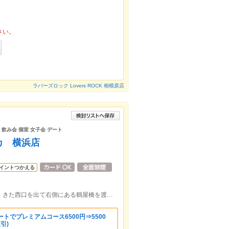
さい。
ラバーズロック Lovers ROCK 相模原店
 飲み会 個室 女子会 デート
カ 横浜店
イントつかえる
【駅近 イタリアン】ＪＲ横浜駅 徒歩3分 きた西口を出て右側にある鶴屋橋を渡ったすぐ左にある白いビルのＢ１Ｆ。
トでプレミアムコース6500円⇒5500
引)