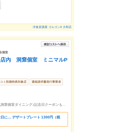
洋食居酒屋 ゴルゴン9 大和店
完全個室
店内 洞窟個室 ミニマルP
コミ投稿特典対象店
適格請求書発行事業者
藤沢駅南口徒歩3分 ☆藤沢の人気洞窟個室ダイニング♪記念日クーポンも御座いますので詳細は要チェックです☆
日に… デザートプレート 1300円（税