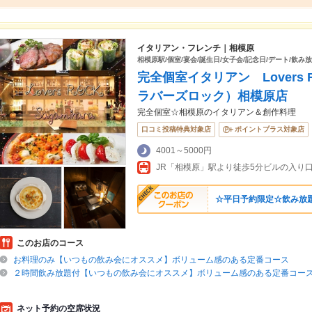
イタリアン・フレンチ｜相模原
相模原駅/個室/宴会/誕生日/女子会/記念日/デート/飲み
完全個室イタリアン Lover
ラバーズロック）相模原店
完全個室☆相模原のイタリアン＆創作料理
口コミ投稿特典対象店
ポイントプラス対象店
4001～5000円
☆平日予約限定☆飲み放題
このお店のコース
お料理のみ【いつもの飲み会にオススメ】ボリューム感のある定番コース
２時間飲み放題付【いつもの飲み会にオススメ】ボリューム感のある定番コー
ネット予約の空席状況