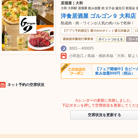
居酒屋｜大和
大和 大和駅 居酒屋 飲み放題 肉 女子会 誕生日 歓迎会 
洋食居酒屋 ゴルゴン９ 大和店
熟成肉・肉・ワインが人気の肉バルで乾杯！
【アプリ予約限定】最大800ポイント還元対象店
口
適格請求書発行事業者
ポイントつかえる
3001～4000円
小田急江ノ島線・相鉄本線「大和」駅より
【フェア開催中】生ビール
飲み放題999円（税込）
ネット予約の空席状況
カレンダーの更新に失敗しました。
下記ボタンを押して空席状況を更新してくだ
空席状況を更新する