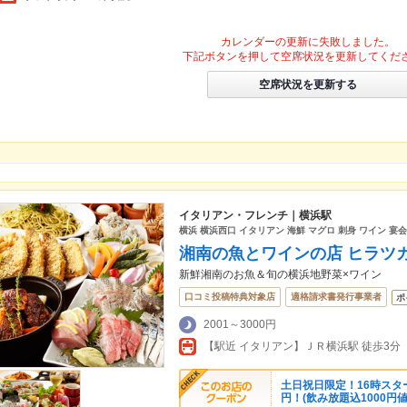
カレンダーの更新に失敗しました。
下記ボタンを押して空席状況を更新してくだ
空席状況を更新する
イタリアン・フレンチ｜横浜駅
横浜 横浜西口 イタリアン 海鮮 マグロ 刺身 ワイン 宴会
湘南の魚とワインの店 ヒラツ
新鮮湘南のお魚＆旬の横浜地野菜×ワイン
口コミ投稿特典対象店
適格請求書発行事業者
ポ
2001～3000円
土日祝日限定！16時スター
円！(飲み放題込1000円値