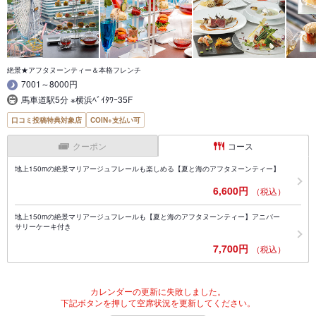
絶景★アフタヌーンティー＆本格フレンチ
7001～8000円
馬車道駅5分 ※横浜ﾍﾞｲﾀﾜｰ35F
口コミ投稿特典対象店
COIN+支払い可
クーポン
コース
地上150mの絶景マリアージュフレールも楽しめる【夏と海のアフタヌーンティー】
6,600円
（税込）
地上150mの絶景マリアージュフレールも【夏と海のアフタヌーンティー】アニバー
サリーケーキ付き
7,700円
（税込）
カレンダーの更新に失敗しました。
下記ボタンを押して空席状況を更新してください。