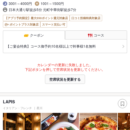
3001～4000円
1001～1500円
日本大通り駅徒歩5分 元町中華街駅徒歩7分
【アプリ予約限定】最大350ポイント還元対象店
口コミ投稿特典対象店
ポイントプラス対象店
スマート支払い可
クーポン
コース
【ご宴会特典】コース御予約10名様以上で幹事様1名無料
カレンダーの更新に失敗しました。
下記ボタンを押して空席状況を更新してください。
空席状況を更新する
LAPIS
イタリアン・フレンチ
星川