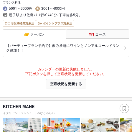
フランス料理
5001～6000円
3001～4000円
逗子駅より佐島ﾏﾘｰﾅ行ﾊﾞｽ40分､下車徒歩5分｡
口コミ投稿特典対象店
ポイントプラス対象店
クーポン
コース
【パーティープラン予約で】飲み放題にワインとノンアルコールドリン
ク追加！！
カレンダーの更新に失敗しました。
下記ボタンを押して空席状況を更新してください。
空席状況を更新する
KITCHEN MANE
イタリアン・フレンチ
みなとみらい