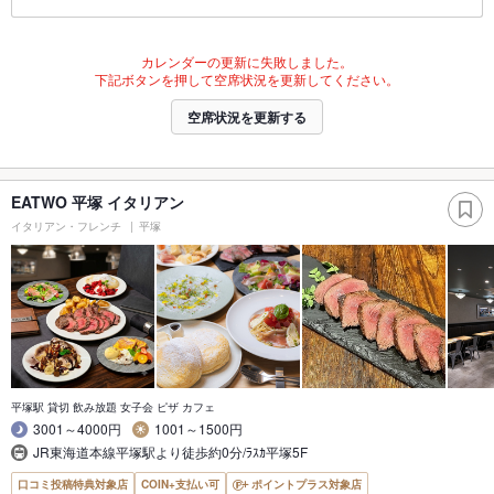
カレンダーの更新に失敗しました。
下記ボタンを押して空席状況を更新してください。
空席状況を更新する
EATWO 平塚 イタリアン
イタリアン・フレンチ
平塚
平塚駅 貸切 飲み放題 女子会 ピザ カフェ
3001～4000円
1001～1500円
JR東海道本線平塚駅より徒歩約0分/ﾗｽｶ平塚5F
口コミ投稿特典対象店
COIN+支払い可
ポイントプラス対象店