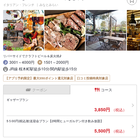
イタリアン・フレンチ
みなとみらい
リバーサイドでクラフトビール＆炭火焼♪
3001～4000円
1501～2000円
JR線 桜木町駅徒歩10分/関内駅徒歩15分
【アプリ予約限定】最大350ポイント還元対象店
口コミ投稿特典対象店
クーポン
コース
ギャザープラン
3,850円
（税込）
5５00円(税込)歓送迎会プラン【2時間ヒューガルデン付き飲み放題】
5,500円
（税込）