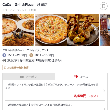
CaCa Grill＆Pizza 杉田店
イタリアン・フレンチ
杉田
グリルが自慢のカジュアルなイタリアン♪
1501～2000円
1001～1500円
京浜急行 杉田駅直結/JR新杉田駅 徒歩8分
口コミ投稿特典対象店
クーポン
コース
【1時間ソフトドリンク飲み放題付】CaCaグリルランチコース 2420円(税込)2名様
より
2,420円
（税込）
【2時間飲み放題付き】女子会コース4,880円(税込)2名様より