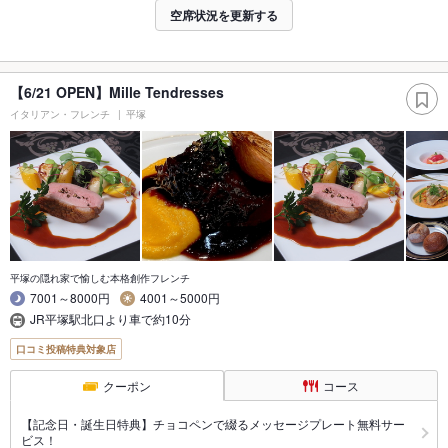
空席状況を更新する
【6/21 OPEN】Mille Tendresses
イタリアン・フレンチ
平塚
平塚の隠れ家で愉しむ本格創作フレンチ
7001～8000円
4001～5000円
JR平塚駅北口より車で約10分
口コミ投稿特典対象店
クーポン
コース
【記念日・誕生日特典】チョコペンで綴るメッセージプレート無料サー
ビス！