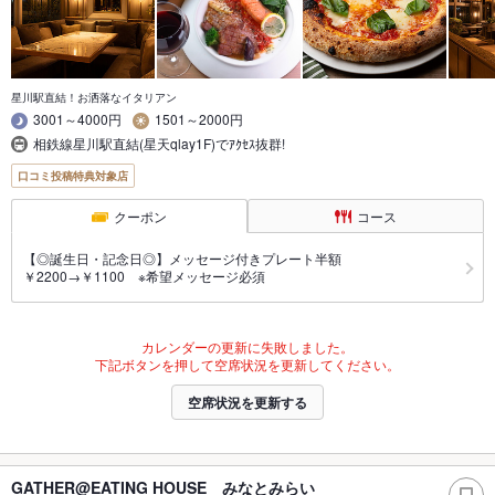
星川駅直結！お洒落なイタリアン
3001～4000円
1501～2000円
相鉄線星川駅直結(星天qlay1F)でｱｸｾｽ抜群!
口コミ投稿特典対象店
クーポン
コース
【◎誕生日・記念日◎】メッセージ付きプレート半額
￥2200→￥1100 ※希望メッセージ必須
カレンダーの更新に失敗しました。
下記ボタンを押して空席状況を更新してください。
空席状況を更新する
GATHER@EATING HOUSE みなとみらい