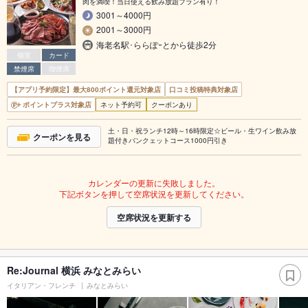
肉を満喫！当日使える飲み放題プラン有り！
3001～4000円
2001～3000円
海老名駅･ららぽｰとから徒歩2分
個室
カード
禁煙席
喫煙席
【アプリ予約限定】最大800ポイント還元対象店
口コミ投稿特典対象店
ポイントプラス対象店
ネット予約可
クーポンあり
土・日・祝ランチ12時～16時限定☆ビール・生ワイン飲み放
クーポンを見る
題付きバンクェットコース1000円引き
カレンダーの更新に失敗しました。
下記ボタンを押して空席状況を更新してください。
空席状況を更新する
Re:Journal 横浜 みなとみらい
イタリアン・フレンチ
みなとみらい