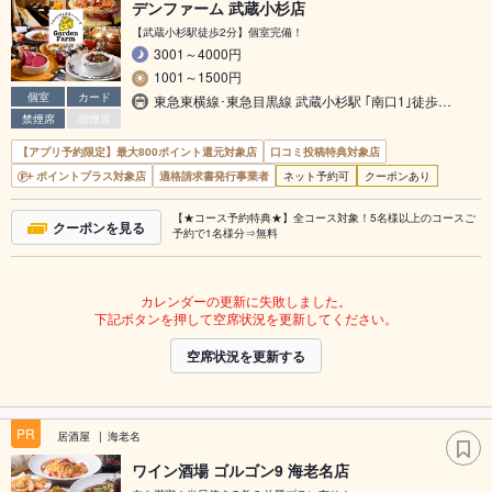
デンファーム 武蔵小杉店
【武蔵小杉駅徒歩2分】個室完備！
3001～4000円
1001～1500円
個室
カード
東急東横線･東急目黒線 武蔵小杉駅 ｢南口1｣徒歩…
禁煙席
喫煙席
【アプリ予約限定】最大800ポイント還元対象店
口コミ投稿特典対象店
ポイントプラス対象店
適格請求書発行事業者
ネット予約可
クーポンあり
【★コース予約特典★】全コース対象！5名様以上のコースご
クーポンを見る
予約で1名様分⇒無料
カレンダーの更新に失敗しました。
下記ボタンを押して空席状況を更新してください。
空席状況を更新する
PR
居酒屋
海老名
ワイン酒場 ゴルゴン9 海老名店