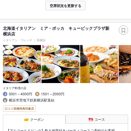
空席状況を更新する
北海道イタリアン ミア・ボッカ キュービックプラザ新
横浜店
イタリアン・フレンチ
新横浜
イタリア料理の店
3001～4000円
1501～2000円
横浜市営地下鉄新横浜駅直結
口コミ投稿特典対象店
クーポン
コース
【アルコールドリンク】飲み放題付きパーティコースご予約のお客様