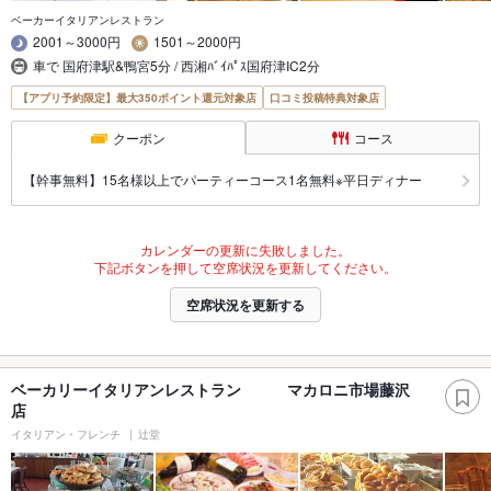
ベーカーイタリアンレストラン
2001～3000円
1501～2000円
車で 国府津駅&鴨宮5分 / 西湘ﾊﾞｲﾊﾟｽ国府津IC2分
【アプリ予約限定】最大350ポイント還元対象店
口コミ投稿特典対象店
クーポン
コース
【幹事無料】15名様以上でパーティーコース1名無料※平日ディナー
カレンダーの更新に失敗しました。
下記ボタンを押して空席状況を更新してください。
空席状況を更新する
ベーカリーイタリアンレストラン マカロニ市場藤沢
店
イタリアン・フレンチ
辻堂