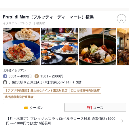
Frutti di Mare（フルッティ ディ マーレ）横浜
イタリアン・フレンチ
横浜駅
北海道イタリアン
3001～4000円
1501～2000円
JR横浜駅きた東口Aより徒歩約5分ﾍﾞｲｸｫｰﾀｰ3階
【アプリ予約限定】最大800ポイント還元対象店
口コミ投稿特典対象店
適格請求書発行事業者
クーポン
コース
【月～木限定】ブレッツァ/コラッロ/ペルラコース対象 通常価格+1500
円→+1000円で飲放1h延長可