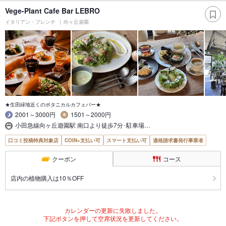
Vege-Plant Cafe Bar LEBRO
イタリアン・フレンチ
向ヶ丘遊園
★生田緑地近くのボタニカルカフェバー★
2001～3000円
1501～2000円
小田急線向ヶ丘遊園駅 南口より徒歩7分･駐車場…
口コミ投稿特典対象店
COIN+支払い可
スマート支払い可
適格請求書発行事業者
クーポン
コース
店内の植物購入は10％OFF
カレンダーの更新に失敗しました。
下記ボタンを押して空席状況を更新してください。