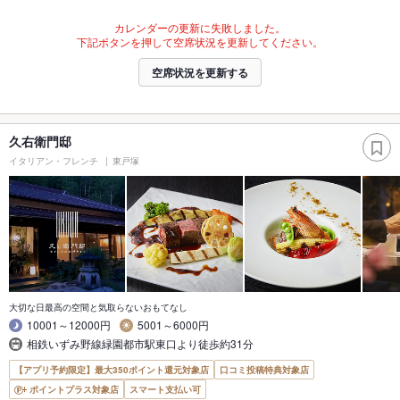
カレンダーの更新に失敗しました。
下記ボタンを押して空席状況を更新してください。
空席状況を更新する
久右衛門邸
イタリアン・フレンチ
東戸塚
大切な日最高の空間と気取らないおもてなし
10001～12000円
5001～6000円
相鉄いずみ野線緑園都市駅東口より徒歩約31分
【アプリ予約限定】最大350ポイント還元対象店
口コミ投稿特典対象店
ポイントプラス対象店
スマート支払い可