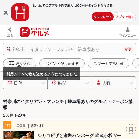
はじめてのアプリ予約で最大
1,000円分ポイントもらえる
ダウンロード
アプリで開く
戻る
マイメニュー
神奈川 イタリアン・フレンチ 駐車場あり
変更
絞り込む
ポイントがつかえる
スマート支払い可
日付
時間
人数
神奈川のイタリアン・フレンチ | 駐車場ありのグルメ・クーポン情
報
256件 1-20件
PR
居酒屋
武蔵小杉
シカゴピザと溶岩ハンバーグ 武蔵小杉ガー