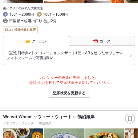
南イタリアの陽気な大衆食堂
1501～2000円
1001～1500円
田園都市線溝の口駅 徒歩2分
口コミ投稿特典対象店
クーポン
コース
【記念日特典♪】デコレーションデザート1品＋ARを使ったオリジナル
フォトフレームで写真撮影♪
カレンダーの更新に失敗しました。
下記ボタンを押して空席状況を更新してください。
空席状況を更新する
We eat Wheat ～ウィートウィート～ 鵠沼海岸
イタリアン・フレンチ
鵠沼海岸