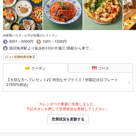
自家製パスタ・ピザが自慢のレストラン
4001～5000円
1001～1500円
鵠沼海岸駅より徒歩約13分/片瀬江ﾉ島駅から車で…
口コミ投稿特典対象店
クーポン
コース
【大切な方へプレゼント♪】特別なサプライズ！特製記念日プレート
2750円(税込)
カレンダーの更新に失敗しました。
下記ボタンを押して空席状況を更新してください。
空席状況を更新する