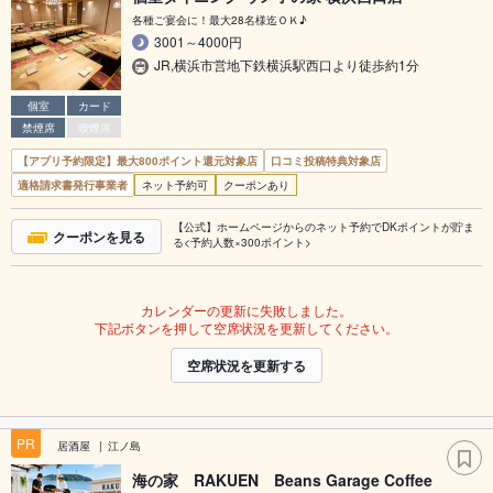
各種ご宴会に！最大28名様迄ＯＫ♪
3001～4000円
JR,横浜市営地下鉄横浜駅西口より徒歩約1分
個室
カード
禁煙席
喫煙席
【アプリ予約限定】最大800ポイント還元対象店
口コミ投稿特典対象店
適格請求書発行事業者
ネット予約可
クーポンあり
【公式】ホームページからのネット予約でDKポイントが貯ま
クーポンを見る
る<予約人数×300ポイント>
カレンダーの更新に失敗しました。
下記ボタンを押して空席状況を更新してください。
空席状況を更新する
PR
居酒屋
江ノ島
海の家 RAKUEN Beans Garage Coffee