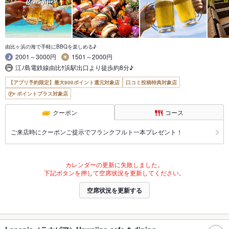
由比ヶ浜の海で手軽にBBQを楽しめる♪
2001～3000円
1501～2000円
江ﾉ島電鉄線由比ｹ浜駅出口より徒歩約8分♪
【アプリ予約限定】最大800ポイント還元対象店
口コミ投稿特典対象店
ポイントプラス対象店
クーポン
コース
ご来店時にクーポンご提示でフランクフルト一本プレゼント！
カレンダーの更新に失敗しました。
下記ボタンを押して空席状況を更新してください。
空席状況を更新する