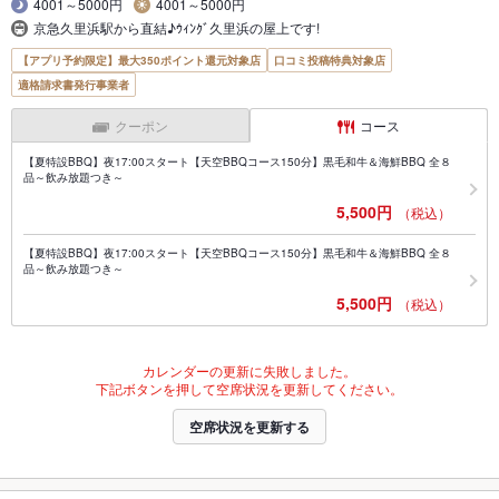
4001～5000円
4001～5000円
京急久里浜駅から直結♪ｳｨﾝｸﾞ久里浜の屋上です!
【アプリ予約限定】最大350ポイント還元対象店
口コミ投稿特典対象店
適格請求書発行事業者
クーポン
コース
【夏特設BBQ】夜17:00スタート【天空BBQコース150分】黒毛和牛＆海鮮BBQ 全８
品～飲み放題つき～
5,500円
（税込）
【夏特設BBQ】夜17:00スタート【天空BBQコース150分】黒毛和牛＆海鮮BBQ 全８
品～飲み放題つき～
5,500円
（税込）
カレンダーの更新に失敗しました。
下記ボタンを押して空席状況を更新してください。
空席状況を更新する