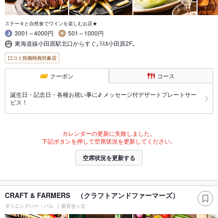
ステーキと自然食でワインを楽しむお店★
3001～4000円
501～1000円
東海道線小田原駅北口からすぐ｡ﾗｽｶ小田原2F｡
口コミ投稿特典対象店
クーポン
コース
誕生日・記念日・各種お祝い事に♪ メッセージ付デザートプレートサー
ビス！
カレンダーの更新に失敗しました。
下記ボタンを押して空席状況を更新してください。
空席状況を更新する
CRAFT & FARMERS （クラフトアンドファーマーズ）
ダイニングバー・バル
新百合ヶ丘