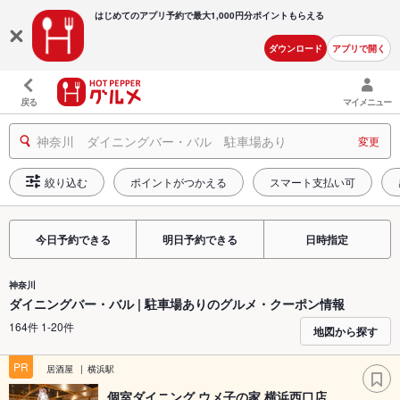
はじめてのアプリ予約で最大
1,000円分ポイントもらえる
ダウンロード
アプリで開く
戻る
マイメニュー
神奈川 ダイニングバー・バル 駐車場あり
変更
絞り込む
ポイントがつかえる
スマート支払い可
今日予約できる
明日予約できる
日時指定
神奈川
ダイニングバー・バル | 駐車場ありのグルメ・クーポン情報
164件 1-20件
地図から探す
PR
居酒屋
横浜駅
個室ダイニング ウメ子の家 横浜西口店