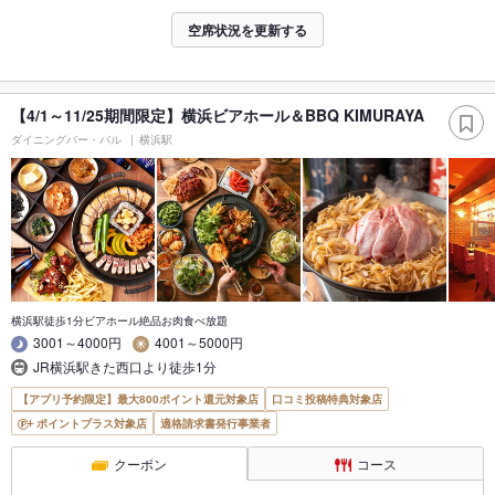
空席状況を更新する
【4/1～11/25期間限定】横浜ビアホール＆BBQ KIMURAYA
ダイニングバー・バル
横浜駅
横浜駅徒歩1分ビアホール絶品お肉食べ放題
3001～4000円
4001～5000円
JR横浜駅きた西口より徒歩1分
【アプリ予約限定】最大800ポイント還元対象店
口コミ投稿特典対象店
ポイントプラス対象店
適格請求書発行事業者
クーポン
コース