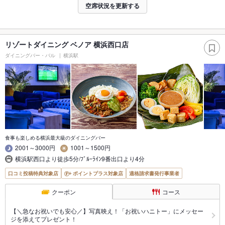
空席状況を更新する
リゾートダイニング ベノア 横浜西口店
ダイニングバー・バル
横浜駅
食事も楽しめる横浜最大級のダイニングバー
2001～3000円
1001～1500円
横浜駅西口より徒歩5分/ﾌﾞﾙｰﾗｲﾝ9番出口より4分
口コミ投稿特典対象店
ポイントプラス対象店
適格請求書発行事業者
クーポン
コース
【＼急なお祝いでも安心／】写真映え！「お祝いハニトー」にメッセー
ジを添えてプレゼント！