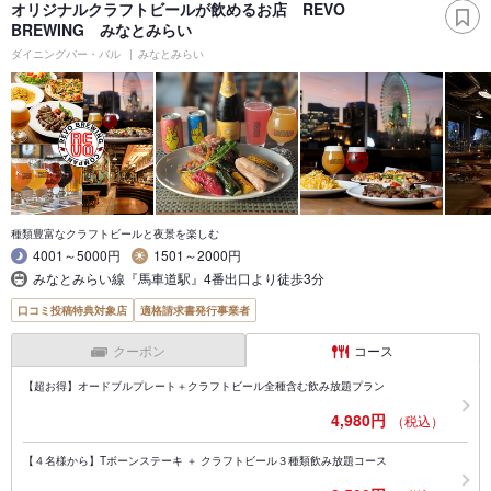
オリジナルクラフトビールが飲めるお店 REVO
BREWING みなとみらい
ダイニングバー・バル
みなとみらい
種類豊富なクラフトビールと夜景を楽しむ
4001～5000円
1501～2000円
みなとみらい線『馬車道駅』4番出口より徒歩3分
口コミ投稿特典対象店
適格請求書発行事業者
クーポン
コース
【超お得】オードブルプレート＋クラフトビール全種含む飲み放題プラン
4,980円
（税込）
【４名様から】Tボーンステーキ ＋ クラフトビール３種類飲み放題コース