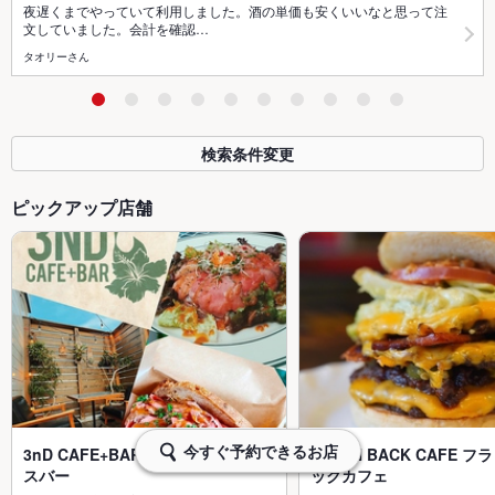
夜遅くまでやっていて利用しました。酒の単価も安くいいなと思って注
文していました。会計を確認…
タオリーさん
検索条件変更
ピックアップ店舗
今すぐ予約できるお店
3nD CAFE+BAR サンドカフェプラ
FLASH BACK CAFE 
スバー
ックカフェ