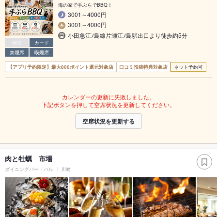
海の家で手ぶらでBBQ！
3001～4000円
3001～4000円
小田急江ﾉ島線片瀬江ﾉ島駅出口より徒歩約5分
個室
カード
禁煙席
喫煙席
【アプリ予約限定】最大800ポイント還元対象店
口コミ投稿特典対象店
ネット予約可
カレンダーの更新に失敗しました。
下記ボタンを押して空席状況を更新してください。
空席状況を更新する
肉と牡蠣 市場
ダイニングバー・バル
川崎