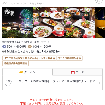
ダイニングバー・バル
みなとみらい
創作和食ダイニング<誕生日・夜景・デート>
5001～6000円
1001～1500円
MM線みなとみらい駅 1分/JR桜木町駅 8分
【アプリ予約限定】最大800ポイント還元対象店
口コミ投稿特典対象店
適格請求書発行事業者
クーポン
コース
「極」・「皇」コースの飲み放題を プレミアム飲み放題にグレードア
ップ
カレンダーの更新に失敗しました。
下記ボタンを押して空席状況を更新してください。