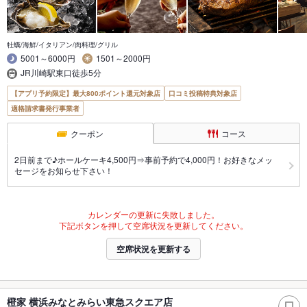
牡蠣/海鮮/イタリアン/肉料理/グリル
5001～6000円
1501～2000円
JR川崎駅東口徒歩5分
【アプリ予約限定】最大800ポイント還元対象店
口コミ投稿特典対象店
適格請求書発行事業者
クーポン
コース
2日前まで♪ホールケーキ4,500円⇒事前予約で4,000円！お好きなメッ
セージをお知らせ下さい！
カレンダーの更新に失敗しました。
下記ボタンを押して空席状況を更新してください。
空席状況を更新する
橙家 横浜みなとみらい東急スクエア店