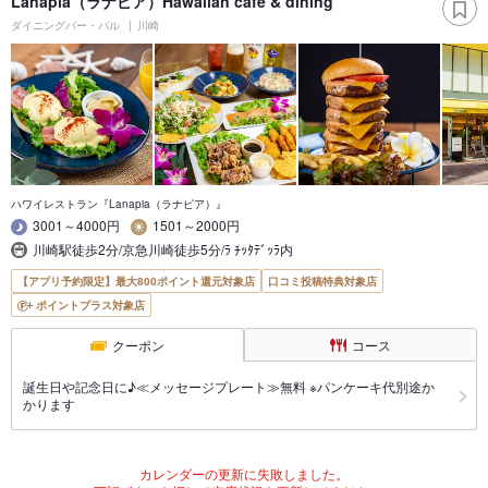
Lanapia（ラナピア）Hawaiian cafe & dining
ダイニングバー・バル
川崎
ハワイレストラン『Lanapia（ラナピア）』
3001～4000円
1501～2000円
川崎駅徒歩2分/京急川崎徒歩5分/ﾗ ﾁｯﾀﾃﾞｯﾗ内
【アプリ予約限定】最大800ポイント還元対象店
口コミ投稿特典対象店
ポイントプラス対象店
クーポン
コース
誕生日や記念日に♪≪メッセージプレート≫無料 ※パンケーキ代別途か
かります
カレンダーの更新に失敗しました。