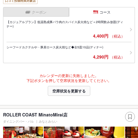
口コミ投稿特典対象店
クーポン
コース
【カジュアルプラン】低温熟成豚バラ肉のスパイス炭火焼など＋2時間飲み放題(ディ
ナー)
4,400円
（税込）
シーフードカクテルや・豚肩ロース炭火焼など◆全5皿10品(ディナー)
4,290円
（税込）
カレンダーの更新に失敗しました。
下記ボタンを押して空席状況を更新してください。
空席状況を更新する
ROLLER COAST MinatoMirai店
ダイニングバー・バル
みなとみらい