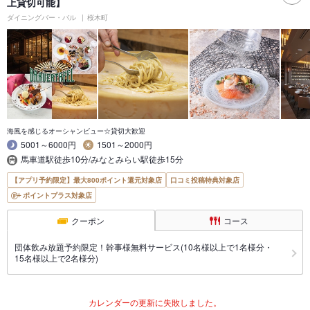
上貸切可能】
ダイニングバー・バル
桜木町
海風を感じるオーシャンビュー☆貸切大歓迎
5001～6000円
1501～2000円
馬車道駅徒歩10分/みなとみらい駅徒歩15分
【アプリ予約限定】最大800ポイント還元対象店
口コミ投稿特典対象店
ポイントプラス対象店
クーポン
コース
団体飲み放題予約限定！幹事様無料サービス(10名様以上で1名様分・
15名様以上で2名様分)
カレンダーの更新に失敗しました。