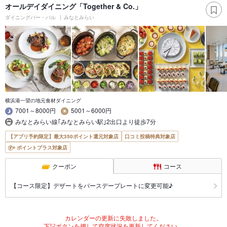
オールデイダイニング「Together & Co.」
ダイニングバー・バル
みなとみらい
横浜港一望の地元食材ダイニング
7001～8000円
5001～6000円
みなとみらい線｢みなとみらい駅｣2出口より徒歩7分
【アプリ予約限定】最大350ポイント還元対象店
口コミ投稿特典対象店
ポイントプラス対象店
クーポン
コース
【コース限定】デザートをバースデープレートに変更可能♪
カレンダーの更新に失敗しました。
下記ボタンを押して空席状況を更新してください。