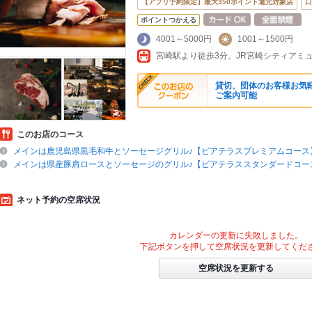
【アプリ予約限定】最大350ポイント還元対象店
口
ポイントつかえる
4001～5000円
1001～1500円
貸切、団体のお客様お気軽
ご案内可能
このお店のコース
メインは鹿児島県黒毛和牛とソーセージグリル♪【ビアテラスプレミアムコース】6
メインは県産豚肩ロースとソーセージのグリル♪【ビアテラススタンダードコース】
ネット予約の空席状況
カレンダーの更新に失敗しました。
下記ボタンを押して空席状況を更新してくだ
空席状況を更新する