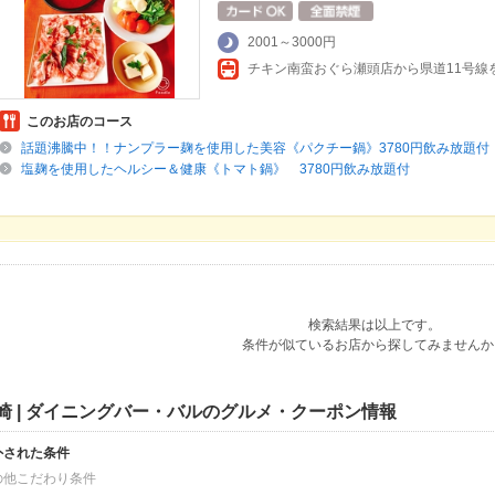
2001～3000円
チキン南蛮おぐら瀬頭店から県道11号線
このお店のコース
話題沸騰中！！ナンプラー麹を使用した美容《パクチー鍋》3780円飲み放題付
塩麹を使用したヘルシー＆健康《トマト鍋》 3780円飲み放題付
検索結果は以上です。
条件が似ているお店から探してみませんか
崎 | ダイニングバー・バルのグルメ・クーポン情報
外された条件
の他こだわり条件