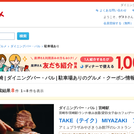
ダイニン
よくある問い合わせ
ようこそ、
さん
ゲスト
会員登録する（無料）
グルメ
ダイニングバー・バル
駐車場あり
崎 | ダイニングバー・バル | 駐車場ありのグルメ・クーポン情
8
索結果
件
1～8
件を表示
ダイニングバー・バル｜宮崎駅
宮崎市/宮崎駅/ランチ/飲み放題/貸切/女子会/カフェ/デ
TAKE（テイク） MIYAZA
アミュプラザみやざきうみ館7Fのレストラン