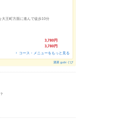
を大王町方面に進んで徒歩10分
3,780円
3,780円
コース・メニューをもっと見る
酒菜 gubi ぐび
？