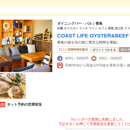
ダイニングバー・バル｜青島
牡蠣 オイスター ランチ ワイン カフェ 青島 加江田 テ
COAST LIFE OYSTER&BEEF
青島の海を目の前に贅沢な時間を堪能♪
口コミ投稿特典対象店
ポイントつかえる
4001～5000円
2001～3000円
ネット予約の空席状況
カレンダーの更新に失敗しました。
下記ボタンを押して空席状況を更新してくだ