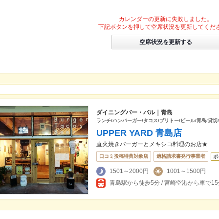
カレンダーの更新に失敗しました。
下記ボタンを押して空席状況を更新してくだ
空席状況を更新する
ダイニングバー・バル｜青島
ランチ/ハンバーガー/タコス/ブリトー/ビール/青島/貸切
UPPER YARD 青島店
直火焼きバーガーとメキシコ料理のお店★
口コミ投稿特典対象店
適格請求書発行事業者
ポ
1501～2000円
1001～1500円
青島駅から徒歩5分 / 宮崎空港から車で15