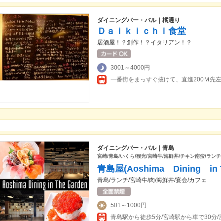
ダイニングバー・バル｜橘通り
Ｄａｉｋｉｃｈｉ食堂
居酒屋！？創作！？イタリアン！？
3001～4000円
一番街をまっすぐ抜けて、直進200Ｍ先
ダイニングバー・バル｜青島
宮崎/青島/いくら/観光/宮崎牛/海鮮丼/チキン南蛮/ランチ
青島屋(Aoshima Dining in T
青島/ランチ/宮崎牛/肉/海鮮丼/宴会/カフェ
501～1000円