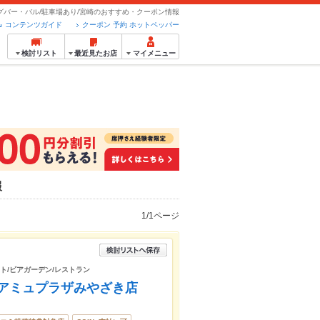
グバー・バル/駐車場あり/宮崎のおすすめ・クーポン情報
コンテンツガイド
クーポン 予約 ホットペッパー
検討リスト
最近見たお店
マイメニュー
報
1/1ページ
ート/ビアガーデン/レストラン
KI アミュプラザみやざき店