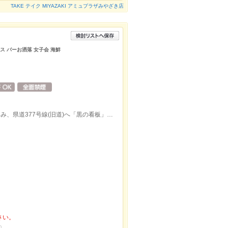
TAKE テイク MIYAZAKI アミュプラザみやざき店
ラス バーお洒落 女子会 海鮮
宮崎市内から国道220号線を青島方面へ進み、県道377号線(旧道)へ「黒の看板」さんを左折
さい。