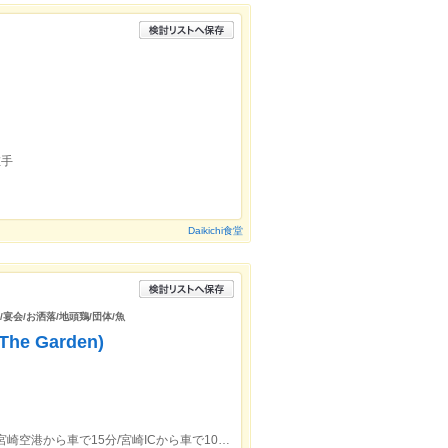
左手
Daikichi食堂
/宴会/お洒落/地頭鶏/団体/魚
he Garden)
青島駅から徒歩5分/宮崎駅から車で30分/宮崎空港から車で15分/宮崎ICから車で10分/宮崎港から車で30分