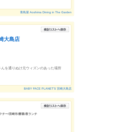
青島屋 Aoshima Dining in The Garden
 宮崎大島店
さんを通りぬけ元ウィズンのあった場所
BABY FACE PLANET'S 宮崎大島店
クチー/宮崎市/酵素/夜ランチ