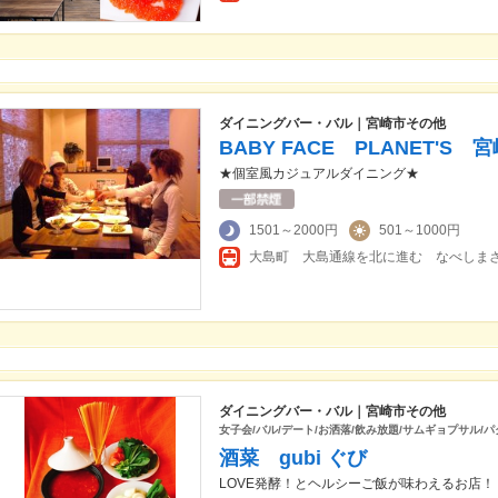
ダイニングバー・バル｜宮崎市その他
BABY FACE PLANET'S
★個室風カジュアルダイニング★
1501～2000円
501～1000円
大島町 大島通線を北に進む なべしま
ダイニングバー・バル｜宮崎市その他
女子会/バル/デート/お洒落/飲み放題/サムギョプサル/パ
酒菜 gubi ぐび
LOVE発酵！とヘルシーご飯が味わえるお店！