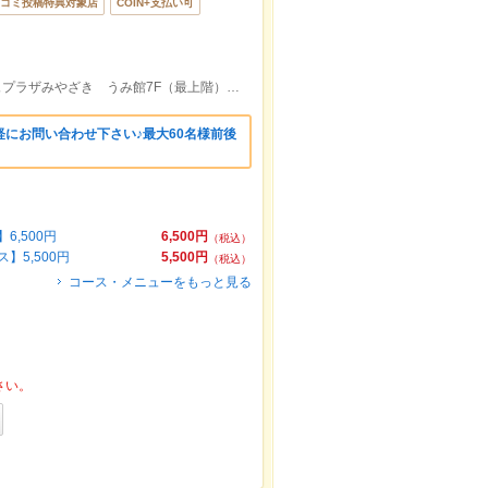
コミ投稿特典対象店
COIN+支払い可
宮崎駅より徒歩3分。JR宮崎シティアミュプラザみやざき うみ館7F（最上階）。※最上階はエレベーターのみで上がれます
にお問い合わせ下さい♪最大60名様前後
,500円
6,500円
（税込）
5,500円
5,500円
（税込）
コース・メニューをもっと見る
さい。