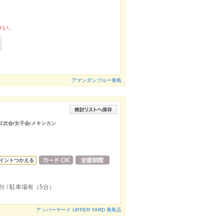
さい。
アマンダンブルー青島
/2次会/女子会/メキシカン
イントつかえる
分 / 駐車場有（5台）
アッパーヤード UPPER YARD 青島店