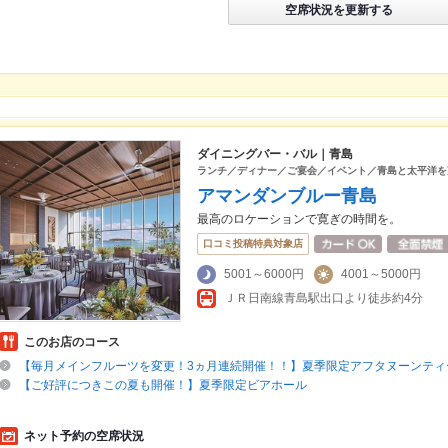
空席状況を更新する
ダイニングバー・バル｜青島
ランチ／ディナー／ご宴会／イベント／青島と太平洋を
アマンダンブルー青島
最高のロケーションで寛ぎの時間を。
口コミ投稿特典対象店
5001～6000円
4001～5000円
ＪＲ日南線青島駅出口より徒歩約4分
このお店のコース
【毎月メインフルーツを変更！3ヵ月連続開催！！】夏季限定アフタヌーンティ
【ご好評につきこの夏も開催！】夏季限定ビアホール
ネット予約の空席状況