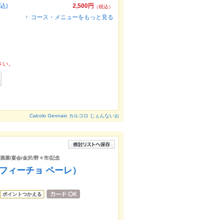
込)
2,500円
（税込）
コース・メニューをもっと見る
さい。
Calcolo Gennaio カルコロ じぇんないお
酒屋/宴会/金沢/野々市/記念
スティフィーチョ ペーレ）
ポイントつかえる