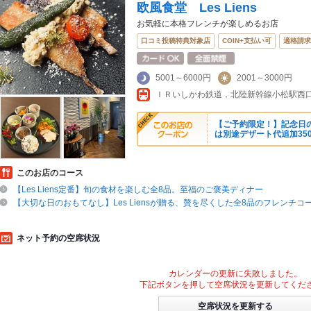
欧風食堂 Les Liens
お気軽に本格フレンチが楽しめるお店
口コミ投稿特典対象店
COIN+支払い可
適格請求
5001～6000円
2001～3000円
ＩＲいしかわ鉄道，北陸新幹線小松駅西口
【ご予約限定！】記念日の
は別途デザート代追加35
このお店のコース
【Les Liens定番】旬の食材を楽しむ全8品。至福のご褒美ディナー
【大切な日のおもてなし】Les Liensが贈る、贅を尽くした全8品のフレンチコ
ネット予約の空席状況
カレンダーの更新に失敗しました。
下記ボタンを押して空席状況を更新してくだ
空席状況を更新する