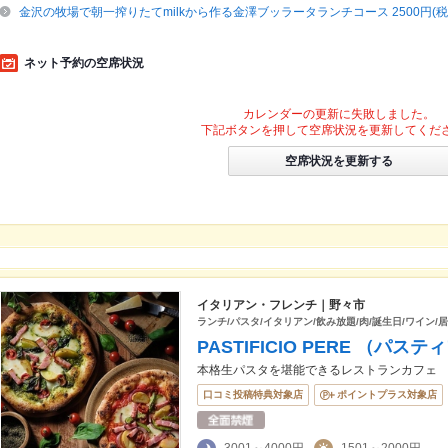
金沢の牧場で朝一搾りたてmilkから作る金澤ブッラータランチコース 2500円(税
ネット予約の空席状況
カレンダーの更新に失敗しました。
下記ボタンを押して空席状況を更新してくだ
空席状況を更新する
イタリアン・フレンチ｜野々市
ランチ/パスタ/イタリアン/飲み放題/肉/誕生日/ワイン/居
PASTIFICIO PERE （パ
本格生パスタを堪能できるレストランカフェ
口コミ投稿特典対象店
ポイントプラス対象店