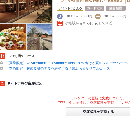
【アプリ予約限定】最大350ポイント還元対象店
口
ポイントつかえる
10001～12000円
7001～8000円
小松駅から車5分、徒歩で20分
このお店のコース
【夏季限定】≪ Afternoon Tea Summer Version ≫ 弾ける夏のフルーツパーテ
【季節限定】厳選食材の美食を堪能する「贅沢おまかせフルコース」
ネット予約の空席状況
カレンダーの更新に失敗しました。
下記ボタンを押して空席状況を更新してくだ
空席状況を更新する