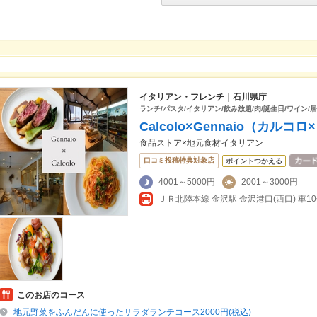
イタリアン・フレンチ｜石川県庁
ランチ/パスタ/イタリアン/飲み放題/肉/誕生日/ワイン/居
Calcolo×Gennaio（カル
食品ストア×地元食材イタリアン
口コミ投稿特典対象店
ポイントつかえる
4001～5000円
2001～3000円
ＪＲ北陸本線 金沢駅 金沢港口(西口) 車1
このお店のコース
地元野菜をふんだんに使ったサラダランチコース2000円(税込)