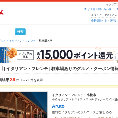
イタリア
よくある問い合わせ
ようこそ、
さん
ゲスト
会員登録する（無料）
グルメ
イタリアン・フレンチ
駐車場あり
川 | イタリアン・フレンチ | 駐車場ありのグルメ・クーポン情
39
索結果
件
1～20
件を表示
イタリアン・フレンチ｜小松市
小松 イタリアン レストラン ランチ ディナー ワイン 誕
Aruto
優雅なイタリアンのフルコースが愉しめる