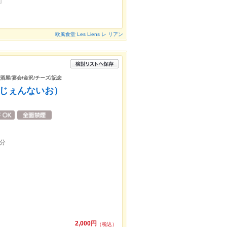
欧風食堂 Les Liens レ リアン
酒屋/宴会/金沢/チーズ/記念
コロ×じぇんないお）
0分
2,000円
（税込）