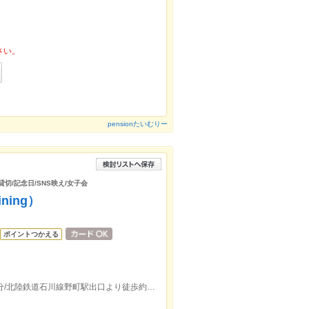
さい。
pensionたいむりー
貸切/記念日/SNS映え/女子会
ning）
ポイントつかえる
北陸鉄道石川線西泉駅出口より徒歩約11分/北陸鉄道石川線野町駅出口より徒歩約11分