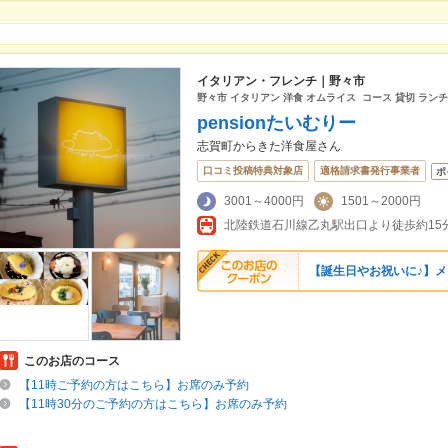
イタリアン・フレンチ｜野々市
野々市 イタリアン 洋食 オムライス コース 貸切 ラン
pensionたいむりー
志賀町からきた洋食屋さん
口コミ投稿特典対象店
適格請求書発行事業者
ポ
3001～4000円
1501～2000円
【誕生日やお祝いに♪】メッ
このお店のコース
【11時ご予約の方はこちら】お席のみ予約
【11時30分のご予約の方はこちら】お席のみ予約