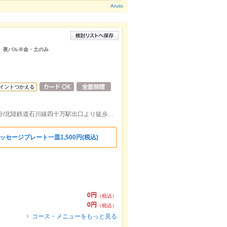
Aruto
チ 夜バル※金・土のみ
イントつかえる
北陸鉄道石川線乙丸駅出口より徒歩約15分/北陸鉄道石川線四十万駅出口より徒歩約22分
セージプレート一皿1,500円(税込)
0円
（税込）
0円
（税込）
コース・メニューをもっと見る