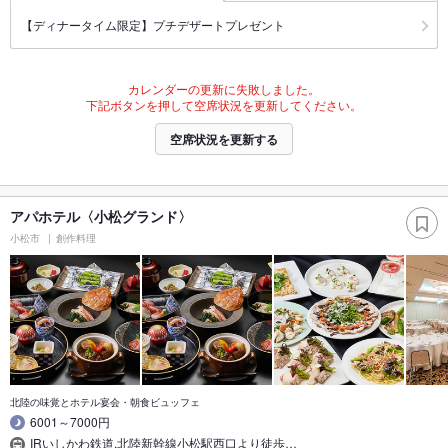
【ディナータイム限定】プチデザートプレゼント
カレンダーの更新に失敗しました。
下記ボタンを押して空席状況を更新してください。
空席状況を更新する
アパホテル〈小松グランド〉
小松市
創作料理
北陸の味覚とホテル宴会・朝食ビュッフェ
6001～7000円
IRいしかわ鉄道,北陸新幹線小松駅西口より徒歩…