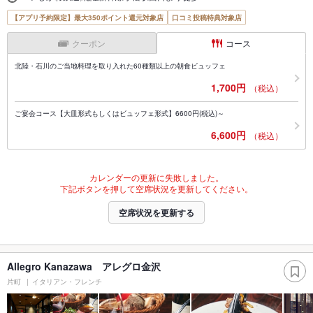
【アプリ予約限定】最大350ポイント還元対象店
口コミ投稿特典対象店
クーポン
コース
北陸・石川のご当地料理を取り入れた60種類以上の朝食ビュッフェ
1,700円
（税込）
ご宴会コース【大皿形式もしくはビュッフェ形式】6600円(税込)～
6,600円
（税込）
カレンダーの更新に失敗しました。
下記ボタンを押して空席状況を更新してください。
空席状況を更新する
Allegro Kanazawa アレグロ金沢
片町
イタリアン・フレンチ