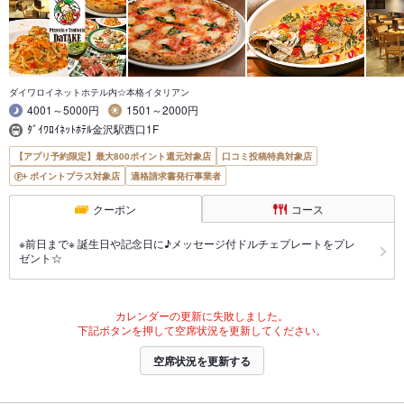
ダイワロイネットホテル内☆本格イタリアン
4001～5000円
1501～2000円
ﾀﾞｲﾜﾛｲﾈｯﾄﾎﾃﾙ金沢駅西口1F
【アプリ予約限定】最大800ポイント還元対象店
口コミ投稿特典対象店
ポイントプラス対象店
適格請求書発行事業者
クーポン
コース
※前日まで※ 誕生日や記念日に♪メッセージ付ドルチェプレートをプレ
ゼント☆
カレンダーの更新に失敗しました。
下記ボタンを押して空席状況を更新してください。
空席状況を更新する