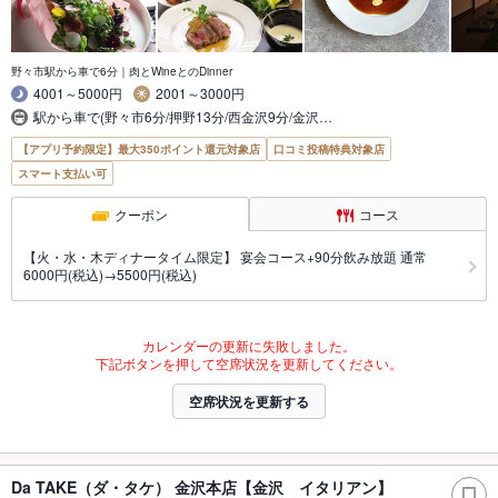
野々市駅から車で6分｜肉とWineとのDinner
4001～5000円
2001～3000円
駅から車で(野々市6分/押野13分/西金沢9分/金沢…
【アプリ予約限定】最大350ポイント還元対象店
口コミ投稿特典対象店
スマート支払い可
クーポン
コース
【火・水・木ディナータイム限定】 宴会コース+90分飲み放題 通常
6000円(税込)→5500円(税込)
カレンダーの更新に失敗しました。
下記ボタンを押して空席状況を更新してください。
空席状況を更新する
Da TAKE（ダ・タケ） 金沢本店【金沢 イタリアン】