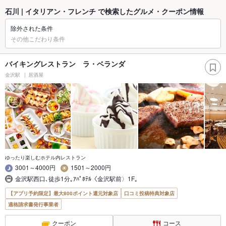
石川 | イタリアン・フレンチ で検索したグルメ・クーポン情報
除外された条件
その他こだわり条件
バイキングレストラン ラ・ベランダ
金沢駅
居酒屋
ゆったり楽しむホテル内レストラン
3001～4000円
1501～2000円
金沢駅西口､徒歩1分｡ｱﾊﾟﾎﾃﾙ〈金沢駅前〉1F｡
【アプリ予約限定】最大800ポイント還元対象店
口コミ投稿特典対象店
適格請求書発行事業者
クーポン
コース