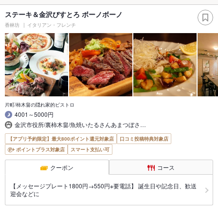
ステーキ＆金沢びすとろ ボーノボーノ
香林坊
イタリアン・フレンチ
片町/柿木畠の隠れ家的ビストロ
4001～5000円
金沢市役所/裏柿木畠/魚焼いたるさんあまつぼさ…
【アプリ予約限定】最大800ポイント還元対象店
口コミ投稿特典対象店
ポイントプラス対象店
スマート支払い可
クーポン
コース
【メッセージプレート1800円→550円※要電話】 誕生日や記念日、歓送
迎会などに