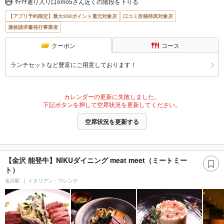
ﾀﾃﾏﾁ通り入り口omo5さん近くの階段を下りる
【アプリ予約限定】最大350ポイント還元対象店
口コミ投稿特典対象店
適格請求書発行事業者
クーポン
コース
ランチセットなど豊富にご用意しております！
カレンダーの更新に失敗しました。
下記ボタンを押して空席状況を更新してください。
空席状況を更新する
【金沢 能登牛】NIKUダイニング meat meet（ミートミー
ト）
金沢駅
イタリアン・フレンチ