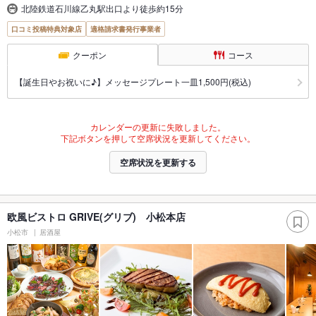
北陸鉄道石川線乙丸駅出口より徒歩約15分
口コミ投稿特典対象店
適格請求書発行事業者
クーポン
コース
【誕生日やお祝いに♪】メッセージプレート一皿1,500円(税込)
カレンダーの更新に失敗しました。
下記ボタンを押して空席状況を更新してください。
空席状況を更新する
欧風ビストロ GRIVE(グリブ) 小松本店
小松市
居酒屋