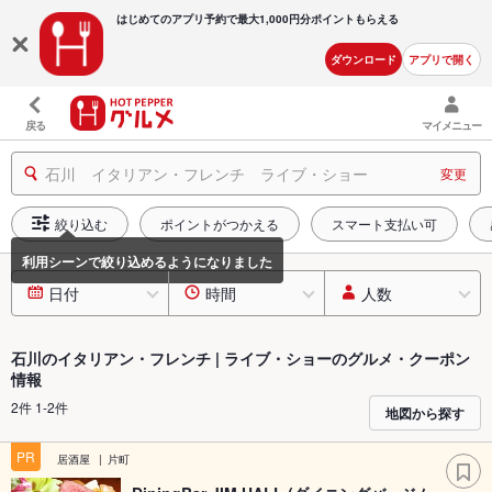
はじめてのアプリ予約で最大
1,000円分ポイントもらえる
ダウンロード
アプリで開く
戻る
マイメニュー
石川 イタリアン・フレンチ ライブ・ショー
変更
絞り込む
ポイントがつかえる
スマート支払い可
日付
時間
人数
石川のイタリアン・フレンチ | ライブ・ショーのグルメ・クーポン
情報
2件 1-2件
地図から探す
PR
居酒屋
片町