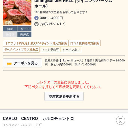
DiningBar JIM HALL (ダイニングバージム
ホール)
100名希望の大型宴会も承っております！
3001～4000円
片町ｽｸﾗﾝﾌﾞﾙすぐ
個室
カード
禁煙席
喫煙席
【アプリ予約限定】最大800ポイント還元対象店
口コミ投稿特典対象店
ポイントプラス対象店
ネット予約可
クーポンあり
飲放120分【I Love 肉コース】3種類！黒毛和牛ステーキ6500
クーポンを見る
円 豚ヒレ肉5500円 鶏メイン5000円
カレンダーの更新に失敗しました。
下記ボタンを押して空席状況を更新してください。
空席状況を更新する
CARLO CENTRO カルロチェントロ
イタリアン・フレンチ
片町