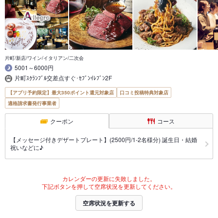
片町/新店/ワイン/イタリアン/二次会
5001～6000円
片町ｽｸﾗﾝﾌﾞﾙ交差点すぐ･ｾﾌﾞﾝｲﾚﾌﾞﾝ2F
【アプリ予約限定】最大350ポイント還元対象店
口コミ投稿特典対象店
適格請求書発行事業者
クーポン
コース
【メッセージ付きデザートプレート】(2500円/1-2名様分) 誕生日・結婚
祝いなどに♪
カレンダーの更新に失敗しました。
下記ボタンを押して空席状況を更新してください。
空席状況を更新する