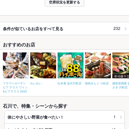
空席状況を更新する
232
条件が似ているお店をすべて見る
おすすめのお店
フラワーガーデン
わいわい
白木屋 金沢片町店
焼肉きんぐ 小松店
個室居酒屋 
ビア テラス ワイン
さぎ 片町店
&ビアテラス 2022
石川で、特集・シーンから探す
1
体にやさしい野菜が食べたい！