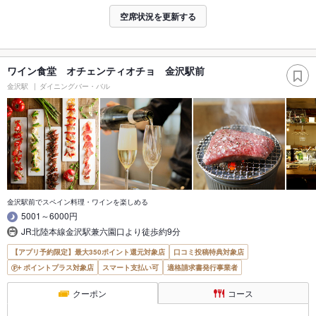
空席状況を更新する
ワイン食堂 オチェンティオチョ 金沢駅前
金沢駅
ダイニングバー・バル
金沢駅前でスペイン料理・ワインを楽しめる
5001～6000円
JR北陸本線金沢駅兼六園口より徒歩約9分
【アプリ予約限定】最大350ポイント還元対象店
口コミ投稿特典対象店
ポイントプラス対象店
スマート支払い可
適格請求書発行事業者
クーポン
コース