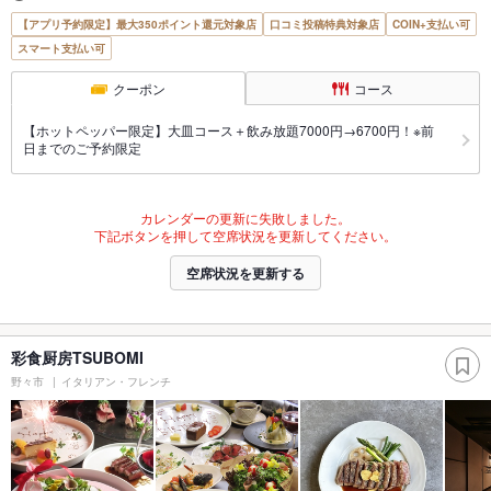
【アプリ予約限定】最大350ポイント還元対象店
口コミ投稿特典対象店
COIN+支払い可
スマート支払い可
クーポン
コース
【ホットペッパー限定】大皿コース＋飲み放題7000円→6700円！※前
日までのご予約限定
カレンダーの更新に失敗しました。
下記ボタンを押して空席状況を更新してください。
空席状況を更新する
彩食厨房TSUBOMI
野々市
イタリアン・フレンチ