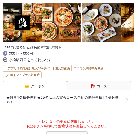
1945年に建てられた古民家で特別な時間を…
3001～4000円
小松駅西口を出て徒歩4分!
【アプリ予約限定】最大350ポイント還元対象店
口コミ投稿特典対象店
ポイントプラス対象店
クーポン
コース
★幹事1名様分無料★25名以上の宴会コース予約の際幹事様1名様分無
料！
カレンダーの更新に失敗しました。
下記ボタンを押して空席状況を更新してください。