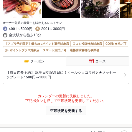
オーナー厳選の能登牛を味わえるレストラン
4001～5000円
2001～3000円
金沢駅から徒歩13分
【アプリ予約限定】最大350ポイント還元対象店
口コミ投稿特典対象店
COIN+支払い可
ポイントプラス対象店
スマート支払い可
適格請求書発行事業者
クーポン
コース
【前日迄要予約】 誕生日や記念日に！ヒールショコラ付♪ ★メッセー
ジプレート1500円→1000円
カレンダーの更新に失敗しました。
下記ボタンを押して空席状況を更新してください。
空席状況を更新する