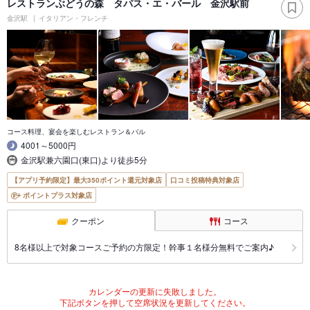
レストランぶどうの森 タパス・エ・バール 金沢駅前
金沢駅
イタリアン・フレンチ
コース料理、宴会を楽しむレストラン＆バル
4001～5000円
金沢駅兼六園口(東口)より徒歩5分
【アプリ予約限定】最大350ポイント還元対象店
口コミ投稿特典対象店
ポイントプラス対象店
クーポン
コース
8名様以上で対象コースご予約の方限定！幹事１名様分無料でご案内♪
カレンダーの更新に失敗しました。
下記ボタンを押して空席状況を更新してください。