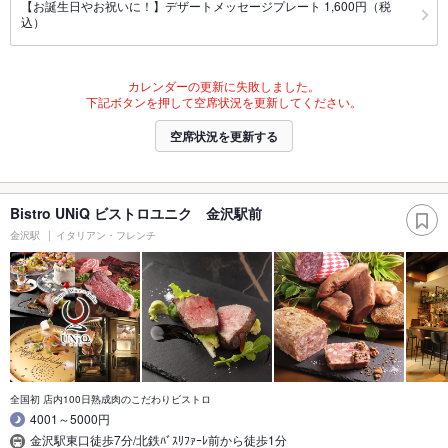
【お誕生日やお祝いに！】デザートメッセージプレート 1,600円（税
込）
カレンダーの更新に失敗しました。
下記ボタンを押して空席状況を更新してください。
空席状況を更新する
Bistro UNiQ ビストロユニク 金沢駅前
金沢駅
イタリアン・フレンチ
全国初 店内100日熟成肉のこだわりビストロ
4001～5000円
金沢駅東口徒歩7分/北鉄ﾊﾞｽﾘﾌｧｰﾚ前から徒歩1分