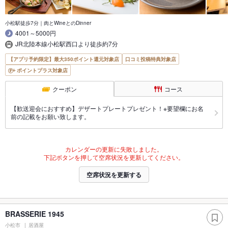
小松駅徒歩7分｜肉とWineとのDinner
4001～5000円
JR北陸本線小松駅西口より徒歩約7分
【アプリ予約限定】最大350ポイント還元対象店
口コミ投稿特典対象店
ポイントプラス対象店
クーポン
コース
【歓送迎会におすすめ】デザートプレートプレゼント！※要望欄にお名
前の記載をお願い致します。
カレンダーの更新に失敗しました。
下記ボタンを押して空席状況を更新してください。
空席状況を更新する
BRASSERIE 1945
小松市
居酒屋