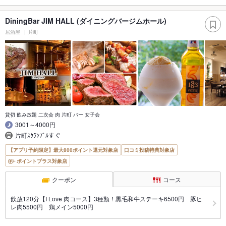
DiningBar JIM HALL (ダイニングバージムホール)
居酒屋
片町
貸切 飲み放題 二次会 肉 片町 バー 女子会
3001～4000円
片町ｽｸﾗﾝﾌﾞﾙすぐ
【アプリ予約限定】最大800ポイント還元対象店
口コミ投稿特典対象店
ポイントプラス対象店
クーポン
コース
飲放120分【I Love 肉コース】3種類！黒毛和牛ステーキ6500円 豚ヒ
レ肉5500円 鶏メイン5000円