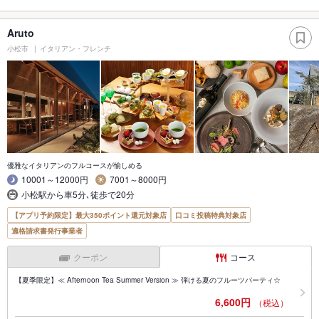
Aruto
小松市
イタリアン・フレンチ
優雅なイタリアンのフルコースが愉しめる
10001～12000円
7001～8000円
小松駅から車5分､徒歩で20分
【アプリ予約限定】最大350ポイント還元対象店
口コミ投稿特典対象店
適格請求書発行事業者
クーポン
コース
【夏季限定】≪ Afternoon Tea Summer Version ≫ 弾ける夏のフルーツパーティ☆
6,600円
（税込）