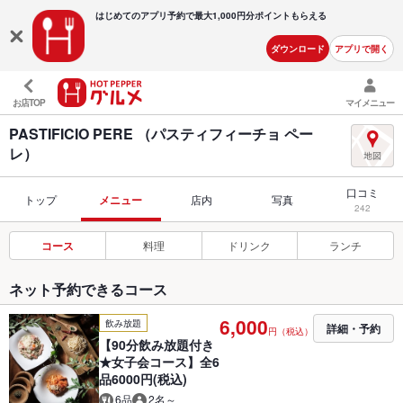
はじめてのアプリ予約で最大
1,000円分ポイントもらえる
ダウンロード
アプリで開く
お店TOP
マイメニュー
PASTIFICIO PERE （パスティフィーチョ ペー
レ）
口コミ
トップ
メニュー
店内
写真
242
コース
料理
ドリンク
ランチ
ネット予約できるコース
6,000
飲み放題
詳細・予約
円（税込）
【90分飲み放題付き
★女子会コース】全6
品6000円(税込)
6品
2名～