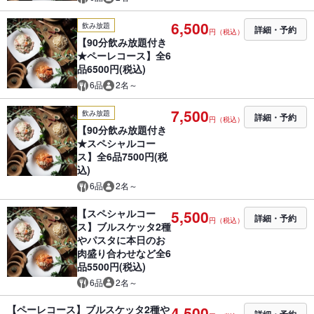
6,500
飲み放題
詳細・予約
円（税込）
【90分飲み放題付き
★ペーレコース】全6
品6500円(税込)
6品
2名～
7,500
飲み放題
詳細・予約
円（税込）
【90分飲み放題付き
★スペシャルコー
ス】全6品7500円(税
込)
6品
2名～
【スペシャルコー
5,500
詳細・予約
円（税込）
ス】ブルスケッタ2種
やパスタに本日のお
肉盛り合わせなど全6
品5500円(税込)
6品
2名～
【ペーレコース】ブルスケッタ2種や
4,500