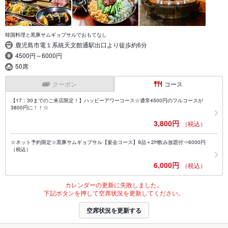
韓国料理と黒豚サムギョプサルでおもてなし
鹿児島市電１系統天文館通駅出口より徒歩約6分
4500円～6000円
50席
クーポン
コース
【17：30までのご来店限定！】ハッピーアワーコース☆通常4500円のフルコースが
3800円に！！☆
3,800円
（税込）
☆ネット予約限定☆黒豚サムギョプサル【宴会コース】9品＋2H飲み放題付⇒6000円
（税込）
6,000円
（税込）
カレンダーの更新に失敗しました。
下記ボタンを押して空席状況を更新してください。
空席状況を更新する