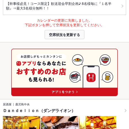
【幹事様必見！コース限定】歓送迎会早割企画♪ 8名様毎に『１名半
額』⇒最大3名様分無料！！
カレンダーの更新に失敗しました。
下記ボタンを押して空席状況を更新してください。
空席状況を更新する
居酒屋
鹿児島中央
Ｄａｎｄｅｌｉｏｎ（ダンデライオン）