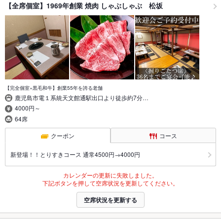
【全席個室】1969年創業 焼肉 しゃぶしゃぶ 松坂
【完全個室×黒毛和牛】創業55年を誇る老舗
鹿児島市電１系統天文館通駅出口より徒歩約7分…
4000円～
64席
クーポン
コース
新登場！！とりすきコース 通常4500円→4000円
カレンダーの更新に失敗しました。
下記ボタンを押して空席状況を更新してください。
空席状況を更新する