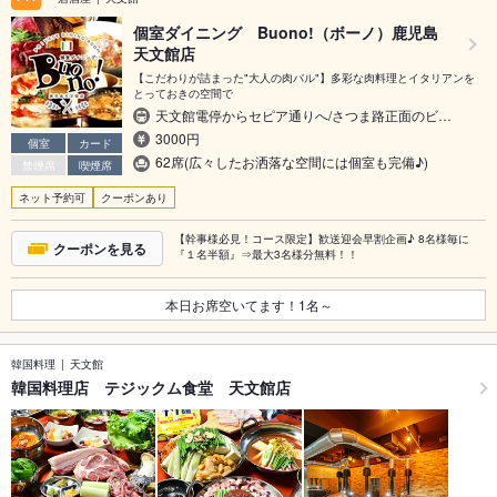
個室ダイニング Buono!（ボーノ）鹿児島
天文館店
【こだわりが詰まった"大人の肉バル"】多彩な肉料理とイタリアンを
とっておきの空間で
天文館電停からセピア通りへ/さつま路正面のビ…
3000円
個室
カード
62席(広々したお洒落な空間には個室も完備♪)
禁煙席
喫煙席
ネット予約可
クーポンあり
【幹事様必見！コース限定】歓送迎会早割企画♪ 8名様毎に
クーポンを見る
『１名半額』⇒最大3名様分無料！！
本日お席空いてます！
1
名～
韓国料理
天文館
韓国料理店 テジックム食堂 天文館店