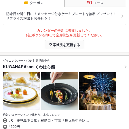
クーポン
コース
記念日や誕生日に！メッセージ付きケーキプレートを無料プレゼント！
サプライズ演出もお任せを！
カレンダーの更新に失敗しました。
下記ボタンを押して空席状況を更新してください。
空席状況を更新する
ダイニングバー・バル
鹿児島中央
KUWAHARAkan くわはら館
絶好のロケーションで味わう、本格フレンチ
JR「鹿児島中央駅」桜島口・市電「鹿児島中央駅…
4500円