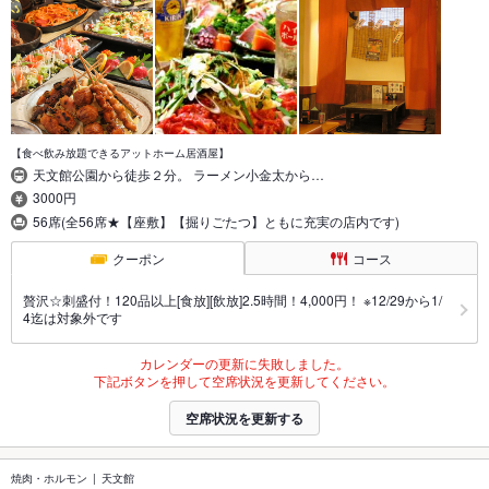
【食べ飲み放題できるアットホーム居酒屋】
天文館公園から徒歩２分。 ラーメン小金太から…
3000円
56席(全56席★【座敷】【掘りごたつ】ともに充実の店内です)
クーポン
コース
贅沢☆刺盛付！120品以上[食放][飲放]2.5時間！4,000円！ ※12/29から1/
4迄は対象外です
カレンダーの更新に失敗しました。
下記ボタンを押して空席状況を更新してください。
空席状況を更新する
焼肉・ホルモン
天文館