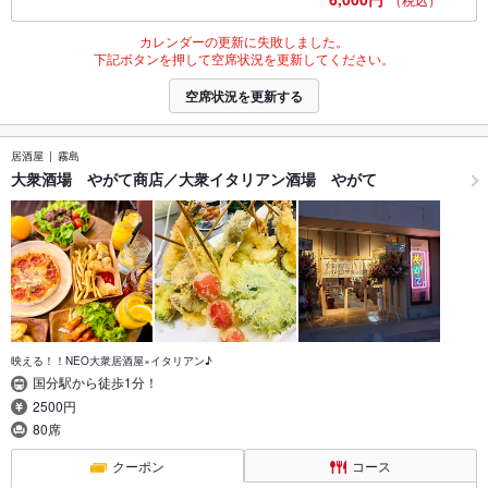
カレンダーの更新に失敗しました。
下記ボタンを押して空席状況を更新してください。
空席状況を更新する
居酒屋
霧島
大衆酒場 やがて商店／大衆イタリアン酒場 やがて
映える！！NEO大衆居酒屋×イタリアン♪
国分駅から徒歩1分！
2500円
80席
クーポン
コース