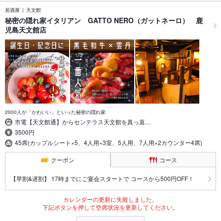
居酒屋
天文館
秘密の隠れ家イタリアン GATTO NERO（ガットネーロ） 鹿
児島天文館店
2000人が「かわいい」といった秘密の隠れ家
市電【天文館通】からセンテラス天文館を真っ直…
3500円
45席(カップルシート×5、4人用×3室、5人用、7人用×2カウンター4席)
クーポン
コース
【早割&遅割】 17時までにご宴会スタートで コースから500円OFF！
カレンダーの更新に失敗しました。
下記ボタンを押して空席状況を更新してください。