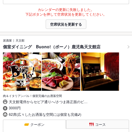
カレンダーの更新に失敗しました。
下記ボタンを押して空席状況を更新してください。
空席状況を更新する
居酒屋
天文館
個室ダイニング Buono!（ボーノ）鹿児島天文館店
肉＆イタリアンバル！個室完備のお洒落空間
天文館電停からセピア通りへ/さつま路正面のビ…
3000円
62席(広々したお洒落な空間には個室も完備♪)
クーポン
コース