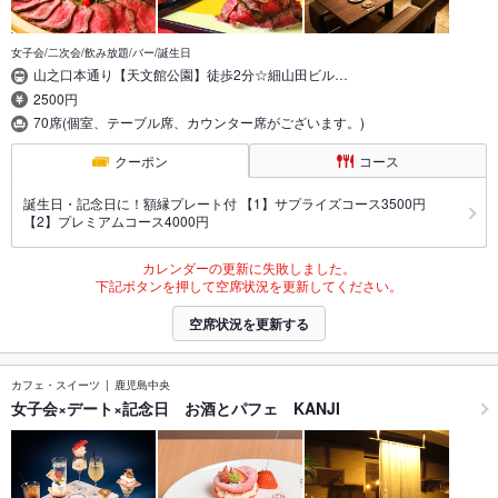
女子会/二次会/飲み放題/バー/誕生日
山之口本通り【天文館公園】徒歩2分☆細山田ビル…
2500円
70席(個室、テーブル席、カウンター席がございます。)
クーポン
コース
誕生日・記念日に！額縁プレート付 【1】サプライズコース3500円
【2】プレミアムコース4000円
カレンダーの更新に失敗しました。
下記ボタンを押して空席状況を更新してください。
空席状況を更新する
カフェ・スイーツ
鹿児島中央
女子会×デート×記念日 お酒とパフェ KANJI