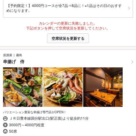
【予約限定！】4000円コースが全7品⇒8品に！※1品はその日のおすす
めになります。
カレンダーの更新に失敗しました。
下記ボタンを押して空席状況を更新してください。
空席状況を更新する
居酒屋
霧島
串揚げ 侍
バリエーション豊富な串揚げ専門店がOPEN！
ＪＲ日豊本線国分駅出口(駅正面)より徒歩約11分
3000円～4000円程度
50席