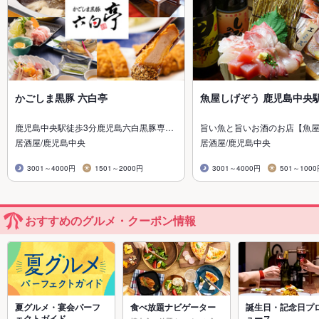
かごしま黒豚 六白亭
魚屋しげぞう 鹿児島中央
鹿児島中央駅徒歩3分鹿児島六白黒豚専…
旨い魚と旨いお酒のお店【魚
居酒屋/鹿児島中央
居酒屋/鹿児島中央
3001～4000円
1501～2000円
3001～4000円
501～100
おすすめのグルメ・クーポン情報
夏グルメ・宴会パーフ
食べ放題ナビゲーター
誕生日・記念日プ
ェクトガイド
ュース