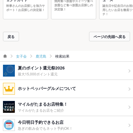
焼肉食べ放題やスイーツ食べ
放題など食べ放題お店探しの
幹事さんのお店探しを強力サ
誕生日や記念日のお祝
決定版！
ポート！お店探しの決定版！
用したいお店を徹底リ
チ！
戻る
ページの先頭へ戻る
女子会
鹿児島
検索結果
夏のポイント還元祭2026
最大15,000ポイント還元
ホットペッパーグルメについて
マイルがたまるお店特集！
マイルがたまるお店をご紹介
今日明日予約できるお店
急ぎの飲み会でもネット予約OK！