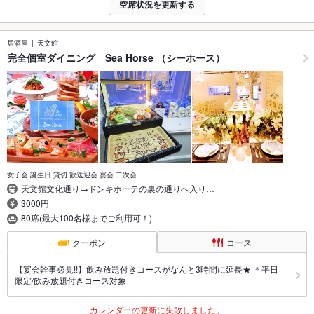
空席状況を更新する
居酒屋
天文館
完全個室ダイニング Sea Horse （シーホース）
女子会 誕生日 貸切 歓送迎会 宴会 二次会
天文館文化通り→ドンキホーテの裏の通りへ入り…
3000円
80席(最大100名様までご利用可！)
クーポン
コース
【宴会幹事必見!!】飲み放題付きコースがなんと3時間に延長★ ＊平日
限定/飲み放題付きコース対象
カレンダーの更新に失敗しました。