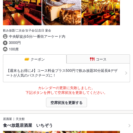
飲み放題/二次会/女子会/記念日 宴会
中央駅徒歩5分/一番街アーケード内
3000円
100席
クーポン
コース
【週末もお得に♪】コース料金プラス500円で飲み放題30分延長&デザ
ートが人気のバスクチーズに！
カレンダーの更新に失敗しました。
下記ボタンを押して空席状況を更新してください。
空席状況を更新する
居酒屋
天文館
食べ放題居酒屋 いちぞう