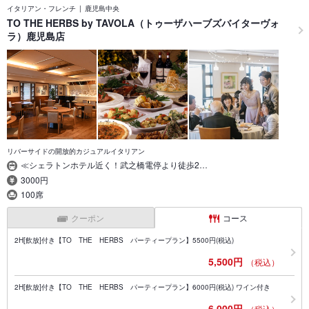
イタリアン・フレンチ
鹿児島中央
TO THE HERBS by TAVOLA（トゥーザハーブズバイターヴォ
ラ）鹿児島店
リバーサイドの開放的カジュアルイタリアン
≪シェラトンホテル近く！武之橋電停より徒歩2…
3000円
100席
クーポン
コース
2H[飲放]付き【TO THE HERBS パーティープラン】5500円(税込)
5,500円
（税込）
2H[飲放]付き【TO THE HERBS パーティープラン】6000円(税込) ワイン付き
6,000円
（税込）