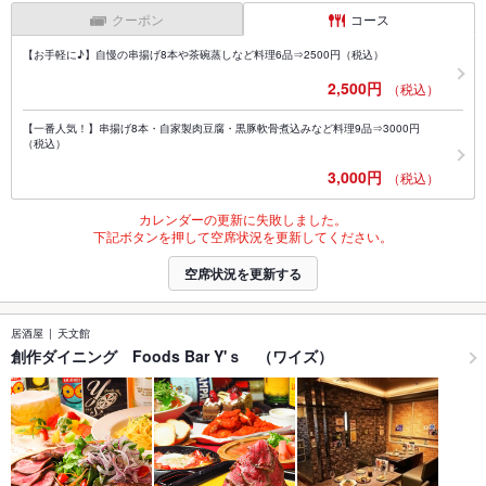
クーポン
コース
【お手軽に♪】自慢の串揚げ8本や茶碗蒸しなど料理6品⇒2500円（税込）
2,500円
（税込）
【一番人気！】串揚げ8本・自家製肉豆腐・黒豚軟骨煮込みなど料理9品⇒3000円
（税込）
3,000円
（税込）
カレンダーの更新に失敗しました。
下記ボタンを押して空席状況を更新してください。
空席状況を更新する
居酒屋
天文館
創作ダイニング Foods Bar Y'ｓ （ワイズ）