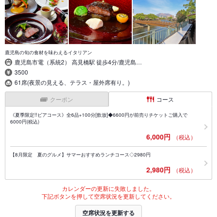
鹿児島の旬の食材を味わえるイタリアン
鹿児島市電（系統2） 高見橋駅 徒歩4分/鹿児島…
3500
61席(夜景の見える、テラス・屋外席有り。)
クーポン
コース
《夏季限定!!ビアコース》全6品+100分[飲放]◆6600円が前売りチケットご購入で
6000円(税込)
6,000円
（税込）
【8月限定 夏のグルメ】サマーおすすめランチコース◇2980円
2,980円
（税込）
カレンダーの更新に失敗しました。
下記ボタンを押して空席状況を更新してください。
空席状況を更新する