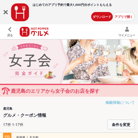
はじめてのアプリ予約で最大
1,000円分ポイントもらえる
ダウンロード
アプリで開く
戻る
マイメニュー
鹿児島のエリアから女子会のお店を探す
掲載情報について
鹿児島
グルメ・クーポン情報
17件 1-17件
条件を変更
PR
居酒屋
天文館