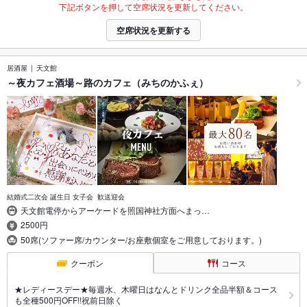
下記ボタンを押して空席状況を更新してください。
空席状況を更新する
居酒屋
天文館
～夜カフェ酒場～路のカフェ（みちのかふぇ）
結婚式二次会 誕生日 女子会 歓送迎会
天文館電停からアーケードを照国神社方面へまっ…
2500円
50席(ソファー席/カウンター/お座敷個室をご用意しております。)
クーポン
コース
★レディースデー★毎週水、木曜日はなんとドリンク全品半額＆コース
も全種500円OFF!!祝前日除く