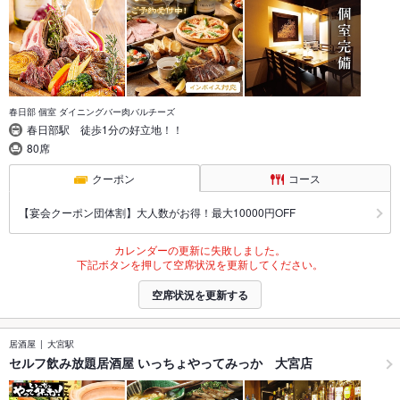
春日部 個室 ダイニングバー肉バルチーズ
春日部駅 徒歩1分の好立地！！
80席
クーポン
コース
【宴会クーポン団体割】大人数がお得！最大10000円OFF
カレンダーの更新に失敗しました。
下記ボタンを押して空席状況を更新してください。
空席状況を更新する
居酒屋
大宮駅
セルフ飲み放題居酒屋 いっちょやってみっか 大宮店