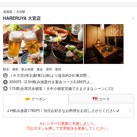
居酒屋
大宮駅
HARERUYA 大宮店
駅近 個室 飲み放題 宴会 貸切 接待
ＪＲ大宮(埼玉)駅東口(南)より徒歩約2分/東武野…
3500円《2.5H飲み放題付き宴会コース3,280円よ…
170席(全席完全個室！大中小個室完備でさまざまなシーンに◎)
クーポン
コース
２H飲み放題1760円！当日お好きなお料理をお召し上がりください♪
カレンダーの更新に失敗しました。
下記ボタンを押して空席状況を更新してください。