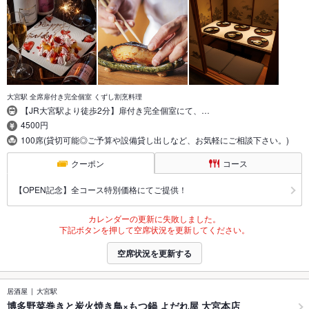
大宮駅 全席扉付き完全個室 くずし割烹料理
【JR大宮駅より徒歩2分】扉付き完全個室にて、…
4500円
100席(貸切可能◎ご予算や設備貸し出しなど、お気軽にご相談下さい。)
クーポン
コース
【OPEN記念】全コース特別価格にてご提供！
カレンダーの更新に失敗しました。
下記ボタンを押して空席状況を更新してください。
空席状況を更新する
居酒屋
大宮駅
博多野菜巻きと炭火焼き鳥×もつ鍋 よだれ屋 大宮本店