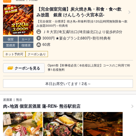
【完全個室完備】炭火焼き鳥・和食・食べ飲
み放題 銀座 けんしろう-大宮本店-
【完全個室・分煙席】焼き鳥+和食料理(全120品)時間無制限食べ飲
み放題3000円～特典有
ＪＲ大宮(埼玉)駅出口(埼京線北口)より徒歩約3分
3000円 ★宴会プラン2,680円~割引特典有
個室
カード
60席
禁煙席
喫煙席
ネット予約可
クーポンあり
Open祭【幹事様必見◇8名様以上限定】コースのご利用で幹
クーポンを見る
事1名様無料
本日お席空いてます！
2
名～
居酒屋
熊谷
肉×地酒 個室居酒屋 蓮-REN- 熊谷駅前店