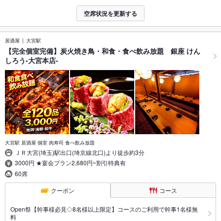
空席状況を更新する
居酒屋
大宮駅
【完全個室完備】炭火焼き鳥・和食・食べ飲み放題 銀座 けん
しろう-大宮本店-
大宮駅 居酒屋 個室 肉寿司 食べ飲み放題
ＪＲ大宮(埼玉)駅出口(埼京線北口)より徒歩約3分
3000円 ★宴会プラン2,680円~割引特典有
60席
クーポン
コース
Open祭【幹事様必見◇8名様以上限定】コースのご利用で幹事1名様無
料