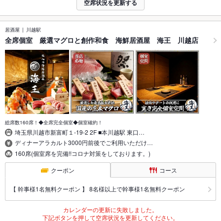
空席状況を更新する
居酒屋
川越駅
全席個室 厳選マグロと創作和食 海鮮居酒屋 海王 川越店
総席数160席！◆全席完全個室◆個室確約！
埼玉県川越市新富町１-19-2 2F ■本川越駅 東口…
ディナーアラカルト3000円前後でご利用いただけ…
160席(個室席を完備!!コロナ対策をしております。)
クーポン
コース
【 幹事様1名無料クーポン 】 8名様以上で幹事様1名無料クーポン
カレンダーの更新に失敗しました。
下記ボタンを押して空席状況を更新してください。