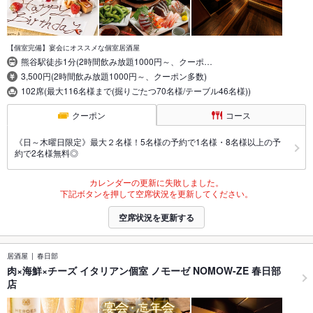
【個室完備】宴会にオススメな個室居酒屋
熊谷駅徒歩1分(2時間飲み放題1000円～、クーポ…
3,500円(2時間飲み放題1000円～、クーポン多数)
102席(最大116名様まで(掘りごたつ70名様/テーブル46名様))
クーポン
コース
《日～木曜日限定》最大２名様！5名様の予約で1名様・8名様以上の予
約で2名様無料◎
カレンダーの更新に失敗しました。
下記ボタンを押して空席状況を更新してください。
空席状況を更新する
居酒屋
春日部
肉×海鮮×チーズ イタリアン個室 ノモーゼ NOMOW-ZE 春日部
店