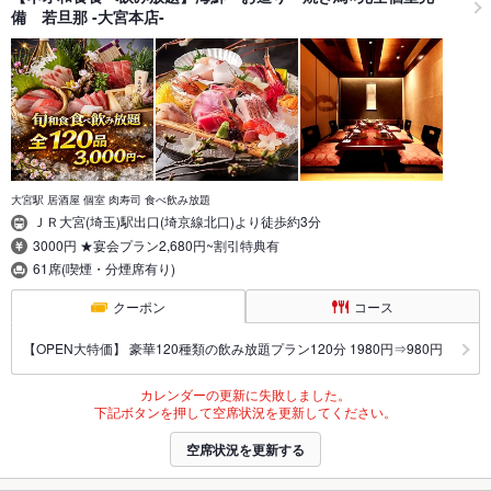
備 若旦那 -大宮本店-
大宮駅 居酒屋 個室 肉寿司 食べ飲み放題
ＪＲ大宮(埼玉)駅出口(埼京線北口)より徒歩約3分
3000円 ★宴会プラン2,680円~割引特典有
61席(喫煙・分煙席有り)
クーポン
コース
【OPEN大特価】 豪華120種類の飲み放題プラン120分 1980円⇒980円
カレンダーの更新に失敗しました。
下記ボタンを押して空席状況を更新してください。
空席状況を更新する