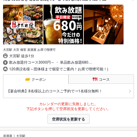
大宮駅 大宮 個室 居酒屋 お席で喫煙可
大宮駅 徒歩1分
飲み放題付コース3000円～ ・ 単品飲み放題680…
120席(2名様～団体様まで個室でご案内！お席で喫煙可能！)
クーポン
コース
【宴会特典】8名様以上のコースご予約で⇒1名様分無料！
カレンダーの更新に失敗しました。
下記ボタンを押して空席状況を更新してください。
空席状況を更新する
居酒屋
大宮駅