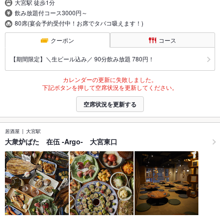
大宮駅 徒歩1分
飲み放題付コース3000円～
80席(宴会予約受付中！お席でタバコ吸えます！)
クーポン
コース
【期間限定】＼生ビール込み／ 90分飲み放題 780円！
カレンダーの更新に失敗しました。
下記ボタンを押して空席状況を更新してください。
空席状況を更新する
居酒屋
大宮駅
大衆炉ばた 在伍 -Argo- 大宮東口