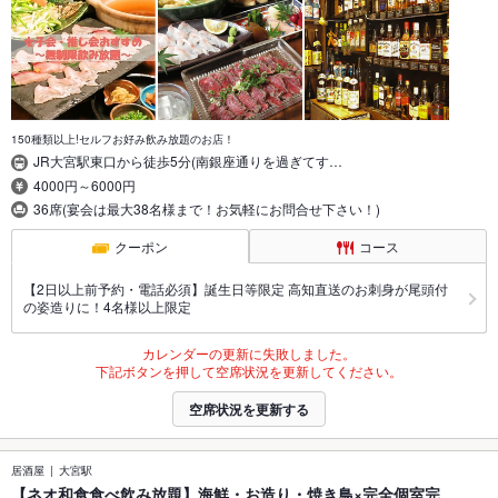
150種類以上!セルフお好み飲み放題のお店！
JR大宮駅東口から徒歩5分(南銀座通りを過ぎてす…
4000円～6000円
36席(宴会は最大38名様まで！お気軽にお問合せ下さい！)
クーポン
コース
【2日以上前予約・電話必須】誕生日等限定 高知直送のお刺身が尾頭付
の姿造りに！4名様以上限定
カレンダーの更新に失敗しました。
下記ボタンを押して空席状況を更新してください。
空席状況を更新する
居酒屋
大宮駅
【ネオ和食食べ飲み放題】海鮮・お造り・焼き鳥×完全個室完