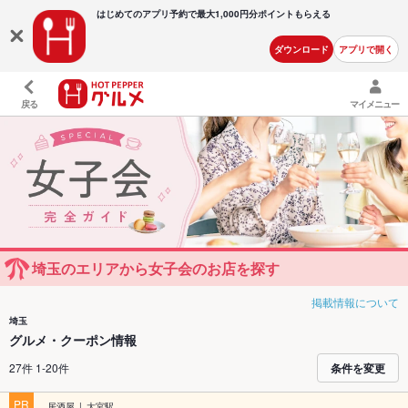
はじめてのアプリ予約で最大
1,000円分ポイントもらえる
ダウンロード
アプリで開く
戻る
マイメニュー
埼玉のエリアから女子会のお店を探す
掲載情報について
埼玉
グルメ・クーポン情報
27件 1-20件
条件を変更
PR
居酒屋
大宮駅