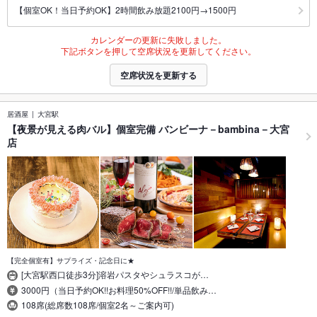
【個室OK！当日予約OK】2時間飲み放題2100円→1500円
カレンダーの更新に失敗しました。
下記ボタンを押して空席状況を更新してください。
空席状況を更新する
居酒屋
大宮駅
【夜景が見える肉バル】個室完備 バンビーナ－bambina－大宮
店
【完全個室有】サプライズ・記念日に★
[大宮駅西口徒歩3分]溶岩パスタやシュラスコが…
3000円（当日予約OK!!お料理50%OFF!!/単品飲み…
108席(総席数108席/個室2名～ご案内可)