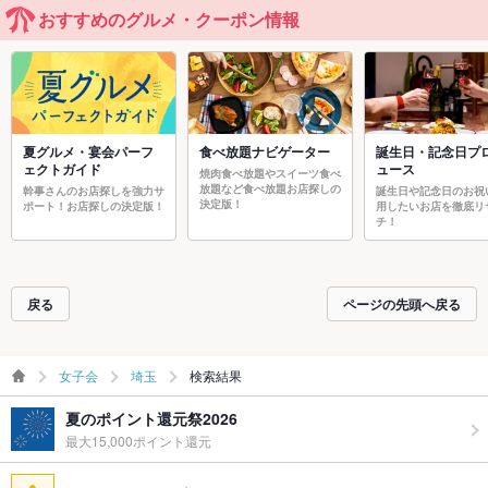
おすすめのグルメ・クーポン情報
夏グルメ・宴会パーフ
食べ放題ナビゲーター
誕生日・記念日プ
ェクトガイド
ュース
焼肉食べ放題やスイーツ食べ
放題など食べ放題お店探しの
幹事さんのお店探しを強力サ
誕生日や記念日のお祝
決定版！
ポート！お店探しの決定版！
用したいお店を徹底リ
チ！
戻る
ページの先頭へ戻る
女子会
埼玉
検索結果
夏のポイント還元祭2026
最大15,000ポイント還元