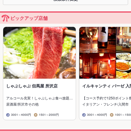
ピックアップ店舗
しゃぶしゃぶ 但馬屋 所沢店
イルキャンティ バーゼ 入
アルコール充実！しゃぶしゃぶ食べ放題…
【コース予約で1250ポイント
居酒屋/所沢市その他
イタリアン・フレンチ/入間市
3001～4000円
1501～2000円
3001～4000円
1001～150