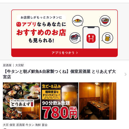
居酒屋
大宮駅
【牛タンと朝〆鮮魚&自家製つくね】個室居酒屋 とりあえず大
宮店
大宮 個室 居酒屋 牛タン 海鮮 宴会