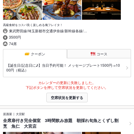
高級食材をコスパ良く楽しめる俺フレイタ！
東武野田線/埼玉新都市交通伊奈線/新幹線各線/…
3500円
74席
クーポン
コース
【誕生日/記念日に♪】当日予約可能！ メッセージプレート1500円→10
00円（税込）
カレンダーの更新に失敗しました。
下記ボタンを押して空席状況を更新してください。
空席状況を更新する
居酒屋
大宮駅
全席扉付き完全個室 3時間飲み放題 朝採れ旬魚とくずし割
烹 魚仁 大宮店