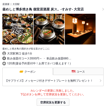
居酒屋
大宮駅
釜めしと博多焼き鳥 個室居酒屋 炭ス。-すみす- 大宮店
釜めしと焼き鳥の酒好きが唸る旨さがここに
大宮駅東口 徒歩1分
飲み放題付コース3500円～ ・ 単品飲み放題680…
120席(宴会予約受付中！お席でタバコ吸えます！)
クーポン
コース
【サプライズ】メッセージ付きデザートプレートを無料プレゼント！
カレンダーの更新に失敗しました。
下記ボタンを押して空席状況を更新してください。
空席状況を更新する