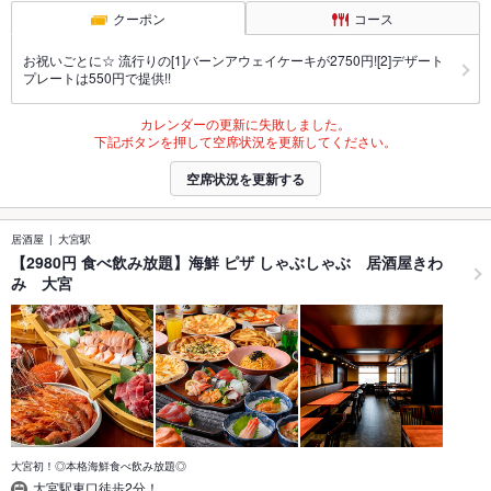
クーポン
コース
お祝いごとに☆ 流行りの[1]バーンアウェイケーキが2750円![2]デザート
プレートは550円で提供!!
カレンダーの更新に失敗しました。
下記ボタンを押して空席状況を更新してください。
空席状況を更新する
居酒屋
大宮駅
【2980円 食べ飲み放題】海鮮 ピザ しゃぶしゃぶ 居酒屋きわ
み 大宮
大宮初！◎本格海鮮食べ飲み放題◎
大宮駅東口徒歩2分！