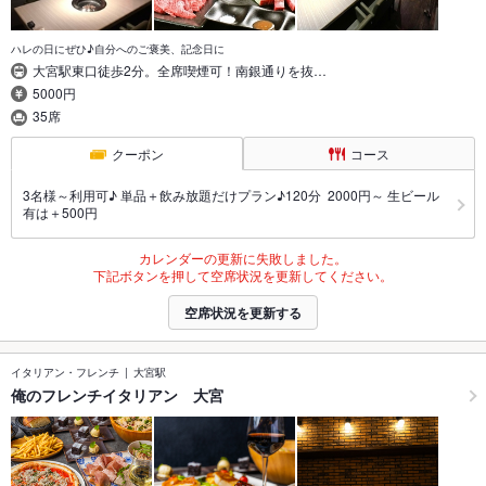
ハレの日にぜひ♪自分へのご褒美、記念日に
大宮駅東口徒歩2分。全席喫煙可！南銀通りを抜…
5000円
35席
クーポン
コース
3名様～利用可♪ 単品＋飲み放題だけプラン♪120分 2000円～ 生ビール
有は＋500円
カレンダーの更新に失敗しました。
下記ボタンを押して空席状況を更新してください。
空席状況を更新する
イタリアン・フレンチ
大宮駅
俺のフレンチイタリアン 大宮