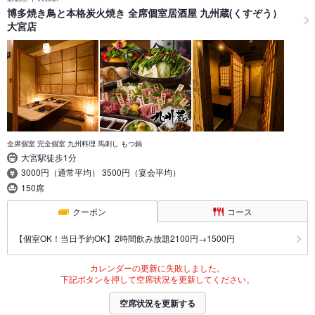
博多焼き鳥と本格炭火焼き 全席個室居酒屋 九州蔵(くすぞう）
大宮店
全席個室 完全個室 九州料理 馬刺し もつ鍋
大宮駅徒歩1分
3000円（通常平均） 3500円（宴会平均）
150席
クーポン
コース
【個室OK！当日予約OK】2時間飲み放題2100円→1500円
カレンダーの更新に失敗しました。
下記ボタンを押して空席状況を更新してください。
空席状況を更新する