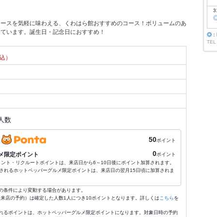
3
コースを気軽に味わえる、くわはら館おすすめのコース！ボリュームのあ
っています。誕生日・記念日におすすめ！
◎
：
TEL
込）
人数
50
ポイント
0
メ限定ポイント
ポイント
ポイント・リクルートポイントは、来店日から6～10日後にポイント加算されます。
されるホットペッパーグルメ限定ポイントは、来店日の翌月15日頃に加算されま
の条件により変動する場合があります。
4:59来店の予約）は確定した人数1人につき10ポイントとなります。詳しくは
こちら
を
れるポイントは、ホットペッパーグルメ限定ポイントになります。対象日時の予約