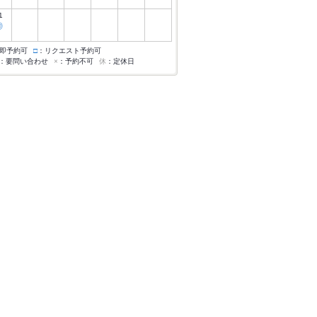
1
◎
即予約可
□
：リクエスト予約可
：要問い合わせ
×
：予約不可
休
：定休日