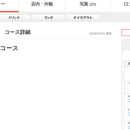
ュー
店内・外観
写真
口
(23)
ら館 コース詳細
2026/07/31 更新
ーコース
1
1
2