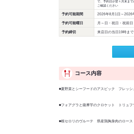
で、予約日が翌々月末まで
ご確認ください
予約可能期間
2026年8月1日～202
予約可能曜日
月～日・祝日・祝前日
予約締切
来店日の当日19時まで
コース内容
■夏野菜とシーフードのアスピック フレッシ
■フォアグラと薩摩芋のクロケット トリュフ
■根セロリのヴルーテ 県産鶏胸身肉のロース