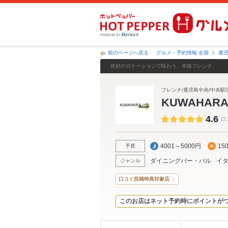
前のページへ戻る
グルメ・予約情報 全国
鹿
絶好のロケーションで味わう、本格フレンチ
フレンチ/鹿児島中央/中央駅/
KUWAHAR
4.6
口
4001～5000円
15
予算
ダイニングバー・バル
イ
ジャンル
口コミ投稿特典対象店
このお店はネット予約時にポイントが