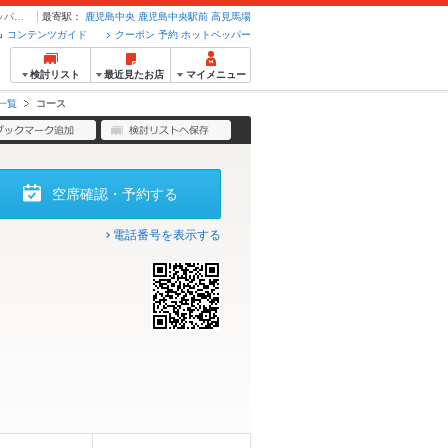
【8月】おすすめディナーコース | KUWAHARAkan くわはら館 - クーポン・予約のホットペッパーグルメ
最寄駅：
鹿児島中央
鹿児島中央駅前
高見馬場
コンテンツガイド
クーポン 予約 ホットペッパー
検討リスト
最近見たお店
マイメニュー
一覧
コース
空席確認・予約する
電話番号を表示する