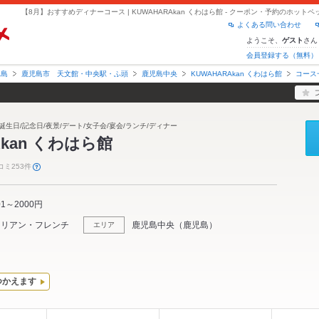
よくある問い合わせ
ようこそ、
さん
ゲスト
会員登録する（無料）
児島
鹿児島市 天文館・中央駅・ふ頭
鹿児島中央
KUWAHARAkan くわはら館
コース
誕生日/記念日/夜景/デート/女子会/宴会/ランチ/ディナー
Akan くわはら館
コミ253件
01～2000円
タリアン・フレンチ
鹿児島中央
（
鹿児島
）
エリア
つかえます