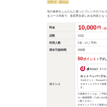
旬の食材をふんだんに使ったフレンチのフル
るコース内容で、老若男女楽しめる内容とな
10,000
円
料金
（税
品数
10品
利用人数
2名～
のご予約
滞在可能時間
2時間
50
ポイント
×
予約
または
ホットペッパーグル
※dポイント・Ponta
ポイント
※ポイントプラスで加算
す。
※加算ポイントは、ご予約
※一部時間帯（7:00~1
ご覧ください。
※ポイントプラスで加算さ