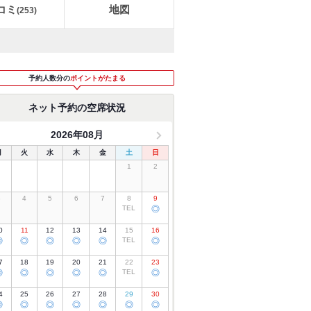
コミ
地図
(
253
)
予約人数分の
ポイントがたまる
ネット予約の空席状況
2026年08月
月
火
水
木
金
土
日
1
2
3
4
5
6
7
8
9
TEL
◎
0
11
12
13
14
15
16
◎
◎
◎
◎
◎
TEL
◎
7
18
19
20
21
22
23
◎
◎
◎
◎
◎
TEL
◎
4
25
26
27
28
29
30
◎
◎
◎
◎
◎
◎
◎