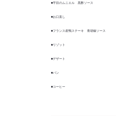
■平目のムニエル 黒酢ソース
■お口直し
■フランス産鴨ステーキ 青胡椒ソース
■リゾット
■デザート
■パン
■コーヒー