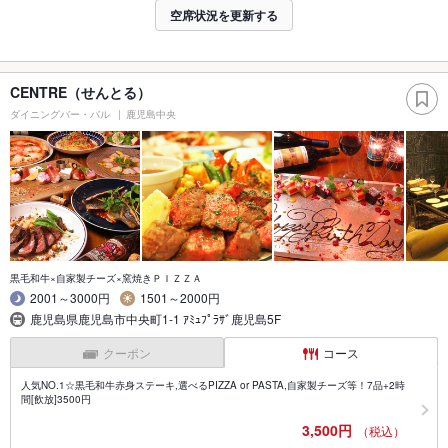
空席状況を更新する
CENTRE（せんとる）
ダイニングバー・バル
鹿児島中央
黒毛和牛×自家製チーズ×窯焼きＰＩＺＺＡ
2001～3000円
1501～2000円
鹿児島県鹿児島市中央町1-1 ｱﾐｭﾌﾟﾗｻﾞ鹿児島5F
クーポン
コース
人気NO.1☆黒毛和牛赤身ステーキ,選べるPIZZA or PASTA,自家製チーズ等！7品+2時
間[飲放]3500円
3,500円
（税込）