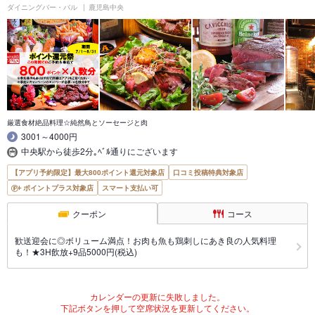
ダイニングバー・バル
鹿児島中央
厳選食材絶品料理☆純然鳥とソーセージと肉
3001～4000円
中央駅から徒歩2分｡ﾍﾞﾙ通りにございます
【アプリ予約限定】最大800ポイント還元対象店
口コミ投稿特典対象店
ポイントプラス対象店
スマート支払い可
クーポン
コース
歓送迎会に◎ボリューム満点！お肉も魚も鶏刺しにあき良の人気料理
も！★3H飲放+9品5000円(税込)
カレンダーの更新に失敗しました。
下記ボタンを押して空席状況を更新してください。