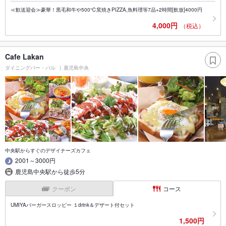
≪歓送迎会≫豪華！黒毛和牛や500℃窯焼きPIZZA,魚料理等7品+2時間[飲放]4000円
4,000円
（税込）
Cafe Lakan
ダイニングバー・バル
鹿児島中央
中央駅からすぐのデザイナーズカフェ
2001～3000円
鹿児島中央駅から徒歩5分
クーポン
コース
UMIYAバーガースロッピー １drink＆デザート付セット
1,500円