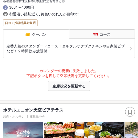
各種宴会◎女性支持率◎気軽に立ち寄れる◎
3001～4000円
都通沿い踏切近く｡黄色いのれんが目印ｯｯ!
口コミ投稿特典対象店
クーポン
コース
定番人気のスタンダードコース！タルタルザクザクチキンや自家製ピザ
など！２時間飲み放題付！
カレンダーの更新に失敗しました。
下記ボタンを押して空席状況を更新してください。
空席状況を更新する
ホテルユニオン天空ビアテラス
焼肉・ホルモン
鹿児島中央