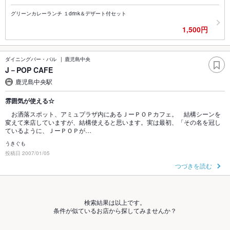
グリーンカレーランチ １drink＆デザート付セット
1,500円
ダイニングバー・バル
鹿児島中央
J－POP CAFE
鹿児島中央駅
雰囲気が使える☆
お洒落スポット、アミュプラザ内にあるＪーＰＯＰカフェ。 結構シーンを
変えて来店していますが、結構使えると思います。実は最初、「その名を冠し
ているように、ＪーＰＯＰが…
うきぐも
投稿日 2007/01/05
つづきを読む
検索結果は以上です。
条件が似ているお店から探してみませんか？