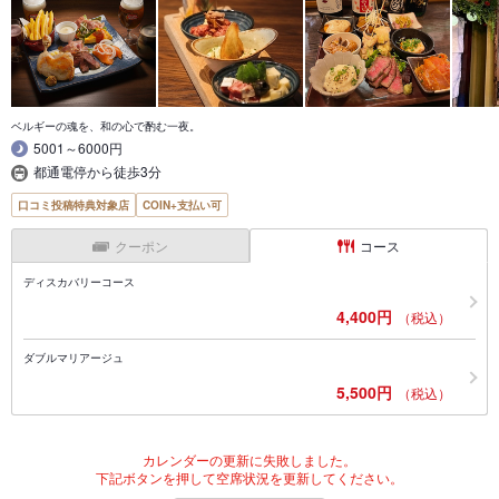
ベルギーの魂を、和の心で酌む一夜。
5001～6000円
都通電停から徒歩3分
口コミ投稿特典対象店
COIN+支払い可
クーポン
コース
ディスカバリーコース
4,400円
（税込）
ダブルマリアージュ
5,500円
（税込）
カレンダーの更新に失敗しました。
下記ボタンを押して空席状況を更新してください。