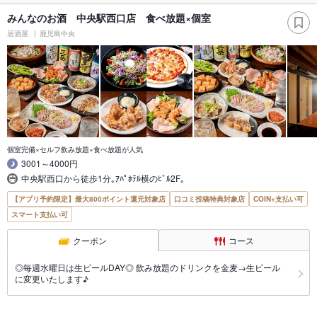
みんなのお酒 中央駅西口店 食べ放題×個室
居酒屋
鹿児島中央
個室完備×セルフ飲み放題×食べ放題が人気
3001～4000円
中央駅西口から徒歩1分｡ｱﾊﾟﾎﾃﾙ横のﾋﾞﾙ2F｡
【アプリ予約限定】最大800ポイント還元対象店
口コミ投稿特典対象店
COIN+支払い可
スマート支払い可
クーポン
コース
◎毎週水曜日は生ビールDAY◎ 飲み放題のドリンクを金麦→生ビール
に変更いたします♪