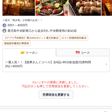
☆炭火『焼き鳥』が自慢のお店！！
3001～4000円
鹿児島中央駅東口から徒歩3分｡中央郵便局の斜め前
【アプリ予約限定】最大800ポイント還元対象店
口コミ投稿特典対象店
適格請求書発行事業者
クーポン
コース
一番人気！！【薩摩きんぐコース】全9品+90分飲放題付[席時間
2h]⇒4000円
カレンダーの更新に失敗しました。
下記ボタンを押して空席状況を更新してください。
空席状況を更新する