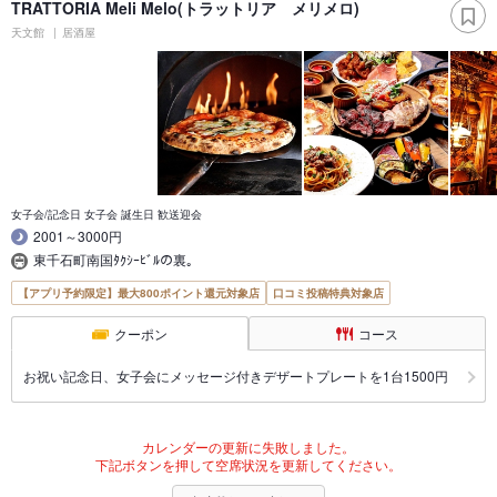
TRATTORIA Meli Melo(トラットリア メリメロ)
天文館
居酒屋
女子会/記念日 女子会 誕生日 歓送迎会
2001～3000円
東千石町南国ﾀｸｼｰﾋﾞﾙの裏｡
【アプリ予約限定】最大800ポイント還元対象店
口コミ投稿特典対象店
クーポン
コース
お祝い記念日、女子会にメッセージ付きデザートプレートを1台1500円
カレンダーの更新に失敗しました。
下記ボタンを押して空席状況を更新してください。