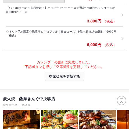
【17：30までのご来店限定！】ハッピーアワーコース☆通常4500円のフルコースが
3800円に！！☆
3,800円
（税込）
☆ネット予約限定☆黒豚サムギョプサル【宴会コース】9品＋2H飲み放題付⇒6000円
（税込）
6,000円
（税込）
カレンダーの更新に失敗しました。
下記ボタンを押して空席状況を更新してください。
空席状況を更新する
炭火焼 薩摩きんぐ中央駅店
鹿児島中央
居酒屋