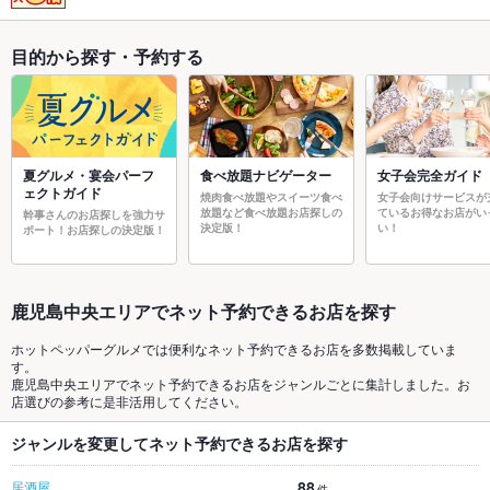
目的から探す・予約する
夏グルメ・宴会パーフ
食べ放題ナビゲーター
女子会完全ガイド
ェクトガイド
焼肉食べ放題やスイーツ食べ
女子会向けサービスが
放題など食べ放題お店探しの
ているお得なお店がい
幹事さんのお店探しを強力サ
決定版！
い！
ポート！お店探しの決定版！
鹿児島中央エリアでネット予約できるお店を探す
ホットペッパーグルメでは便利なネット予約できるお店を多数掲載していま
す。
鹿児島中央エリアでネット予約できるお店をジャンルごとに集計しました。お
店選びの参考に是非活用してください。
ジャンルを変更してネット予約できるお店を探す
88
居酒屋
件