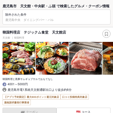
鹿児島市 天文館・中央駅・ふ頭 で検索したグルメ・クーポン情報
除外された条件
鹿児島中央 ダイニングバー・バル
韓国料理店 テジックム食堂 天文館店
天文館
韓国料理
韓国料理と黒豚サムギョプサルでおもてなし
4001～5000円
鹿児島市電1系統天文館通駅出口より徒歩約6分
【アプリ予約限定】最大800ポイント還元対象店
口コミ投稿特典対象店
適格請求書発行事業者
クーポン
コース