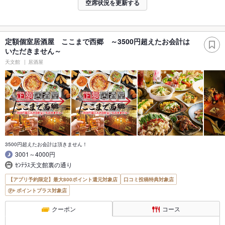
空席状況を更新する
定額個室居酒屋 ここまで西郷 ～3500円超えたお会計は
いただきません～
天文館
居酒屋
3500円超えたお会計は頂きません！
3001～4000円
ｾﾝﾃﾗｽ天文館裏の通り
【アプリ予約限定】最大800ポイント還元対象店
口コミ投稿特典対象店
ポイントプラス対象店
クーポン
コース