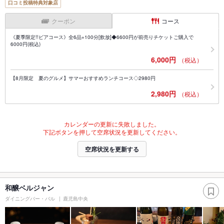
口コミ投稿特典対象店
クーポン
コース
《夏季限定!!ビアコース》全6品+100分[飲放]◆6600円が前売りチケットご購入で
6000円(税込)
6,000円
（税込）
【8月限定 夏のグルメ】サマーおすすめランチコース◇2980円
2,980円
（税込）
カレンダーの更新に失敗しました。
下記ボタンを押して空席状況を更新してください。
空席状況を更新する
和醸ベルジャン
ダイニングバー・バル
鹿児島中央