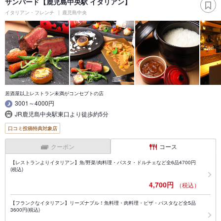
サンバード【鹿児島中央駅 イタリアン】
イタリアン・フレンチ
鹿児島中央
居酒屋以上レストラン未満がコンセプトの店
3001～4000円
JR鹿児島中央駅東口より徒歩約5分
口コミ投稿特典対象店
クーポン
コース
【レストランよりイタリアン】魚/野菜/肉料理・パスタ・ドルチェなど全6品4700円
(税込)
4,700円
（税込）
【フランクなイタリアン】リーズナブル！魚料理・肉料理・ピザ・パスタなど全5品
3600円(税込)