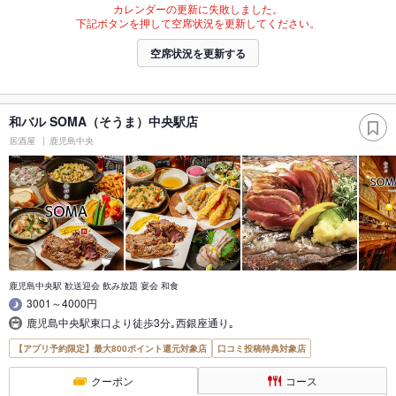
カレンダーの更新に失敗しました。
下記ボタンを押して空席状況を更新してください。
空席状況を更新する
和バル SOMA（そうま）中央駅店
居酒屋
鹿児島中央
鹿児島中央駅 歓送迎会 飲み放題 宴会 和食
3001～4000円
鹿児島中央駅東口より徒歩3分｡西銀座通り｡
【アプリ予約限定】最大800ポイント還元対象店
口コミ投稿特典対象店
クーポン
コース