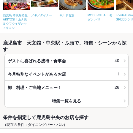
鹿児島 洋風居酒屋
ノギノダイナー
ギルド食堂
MODERN BALI モ
Foods&Drin
AKIYOSHI あき良
ダン バリ
GREED グ
ヨウフウイザカヤ
アキヨシ
鹿児島市 天文館・中央駅・ふ頭で、特集・シーンから探
す
40
ゲストに喜ばれる接待・食事会
1
今月特別なイベントがあるお店
26
郷土料理・ご当地メニュー！
特集一覧を見る
条件を指定して鹿児島中央のお店を探す
（現在の条件：ダイニングバー・バル）