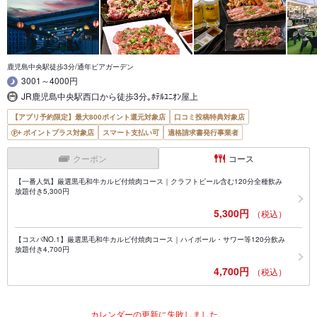
鹿児島中央駅徒歩3分/通年ビアガーデン
3001～4000円
JR鹿児島中央駅西口から徒歩3分｡ﾎﾃﾙﾕﾆｵﾝ屋上
【アプリ予約限定】最大800ポイント還元対象店
口コミ投稿特典対象店
ポイントプラス対象店
スマート支払い可
適格請求書発行事業者
クーポン
コース
【一番人気】厳選黒毛和牛カルビ付焼肉コース｜クラフトビール含む120分全種飲み
放題付き5,300円
5,300円
（税込）
【コスパNO.1】厳選黒毛和牛カルビ付焼肉コース｜ハイボール・サワー等120分飲み
放題付き4,700円
4,700円
（税込）
カレンダーの更新に失敗しました。