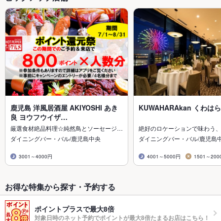
鹿児島 洋風居酒屋 AKIYOSHI あき
KUWAHARAkan くわは
良 ヨウフウイザ…
厳選食材絶品料理☆純然鳥とソーセージ…
絶好のロケーションで味わう
ダイニングバー・バル/鹿児島中央
ダイニングバー・バル/鹿児島
3001～4000円
4001～5000円
1501～200
お得な特集から探す・予約する
ポイントプラスで最大8倍
対象日時のネット予約でポイントが最大8倍たまるお店はこちら！