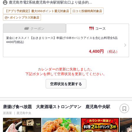
鹿児島市電2系統鹿児島中央駅前駅出口より徒歩約…
【アプリ予約限定】最大350ポイント還元対象店
口コミ投稿特典対象店
ポイントプラス対象店
クーポン
コース
宴会にオススメ！【おきまりコース】串揚げ10本やバニラアイスを含むお料理全5品
4400円(税込)
4,400円
（税込）
カレンダーの更新に失敗しました。
下記ボタンを押して空席状況を更新してください。
空席状況を更新する
唐揚げ食べ放題 大衆酒場ストロングマン 鹿児島中央駅
居酒屋
鹿児島中央