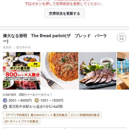
下記ボタンを押して空席状況を更新してください。
空席状況を更新する
偉大なる発明 The Bread parloir(ザ ブレッド パーラ
ー)
居酒屋
鹿児島中央
Li-ka1920 2階のベーカリーカフェ！
3001～4000円
1001～1500円
鹿児島中央駅から徒歩1分!Li-ka2階
【アプリ予約限定】最大800ポイント還元対象店
口コミ投稿特典対象店
ポイントプラス対象店