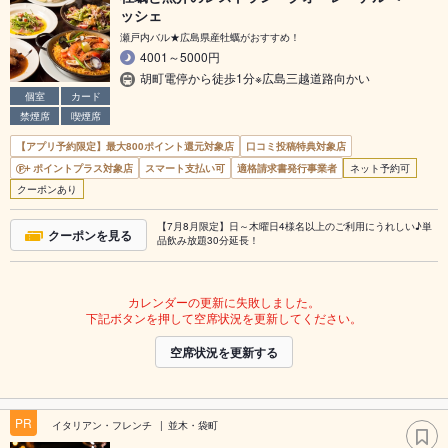
ッシェ
瀬戸内バル★広島県産牡蠣がおすすめ！
4001～5000円
胡町電停から徒歩1分※広島三越道路向かい
個室
カード
禁煙席
喫煙席
【アプリ予約限定】最大800ポイント還元対象店
口コミ投稿特典対象店
ポイントプラス対象店
スマート支払い可
適格請求書発行事業者
ネット予約可
クーポンあり
【7月8月限定】日～木曜日4様名以上のご利用にうれしい♪単
クーポンを見る
品飲み放題30分延長！
カレンダーの更新に失敗しました。
下記ボタンを押して空席状況を更新してください。
空席状況を更新する
PR
イタリアン・フレンチ
並木・袋町