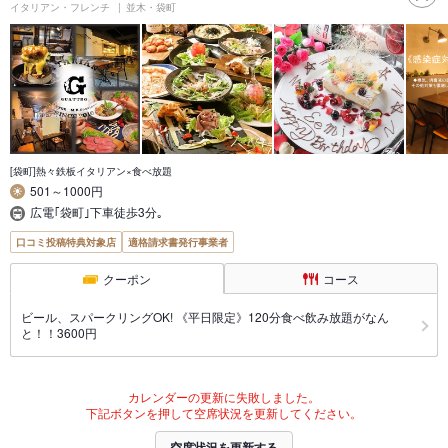
イタリアン・フレンチ
並木・袋町
[袋町]熱々鉄板イタリアン×食べ放題
501～1000円
広電｢袋町｣下車徒歩3分｡
口コミ投稿特典対象店
適格請求書発行事業者
クーポン
コース
ビール、スパークリングOK! 《平日限定》120分食べ飲み放題がなん
と！！3600円
カレンダーの更新に失敗しました。
下記ボタンを押して空席状況を更新してください。
空席状況を更新する