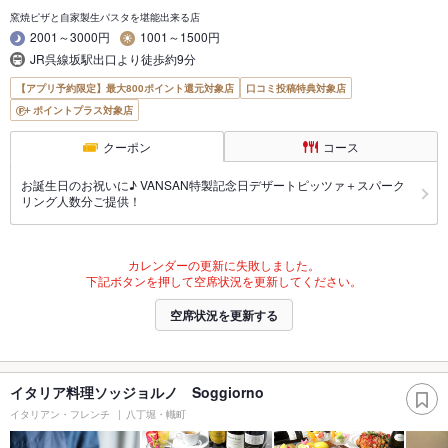
窯焼ピザと自家製生パスタを堪能出来る店
2001～3000円
1001～1500円
JR呉線坂駅出口より徒歩約9分
【アプリ予約限定】最大800ポイント還元対象店
口コミ投稿特典対象店
ポイントプラス対象店
クーポン
コース
お誕生日のお祝いに♪ VANSAN特製記念日デザートピッツァ＋スパーク
リング人数分ご提供！
カレンダーの更新に失敗しました。
下記ボタンを押して空席状況を更新してください。
空席状況を更新する
イタリア料理ソッジョルノ Soggiorno
イタリアン・フレンチ
八丁堀・幟町