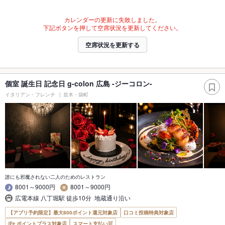
カレンダーの更新に失敗しました。
下記ボタンを押して空席状況を更新してください。
空席状況を更新する
個室 誕生日 記念日 g-colon 広島 -ジーコロン-
イタリアン・フレンチ
並木・袋町
誰にも邪魔されない二人のためのレストラン
8001～9000円
8001～9000円
広電本線 八丁堀駅 徒歩10分 地蔵通り沿い
【アプリ予約限定】最大800ポイント還元対象店
口コミ投稿特典対象店
ポイントプラス対象店
スマート支払い可