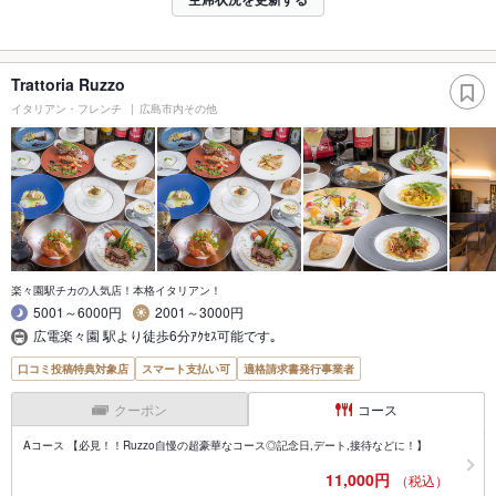
Trattoria Ruzzo
イタリアン・フレンチ
広島市内その他
楽々園駅チカの人気店！本格イタリアン！
5001～6000円
2001～3000円
広電楽々園 駅より徒歩6分ｱｸｾｽ可能です｡
口コミ投稿特典対象店
スマート支払い可
適格請求書発行事業者
クーポン
コース
Aコース 【必見！！Ruzzo自慢の超豪華なコース◎記念日,デート,接待などに！】
11,000円
（税込）