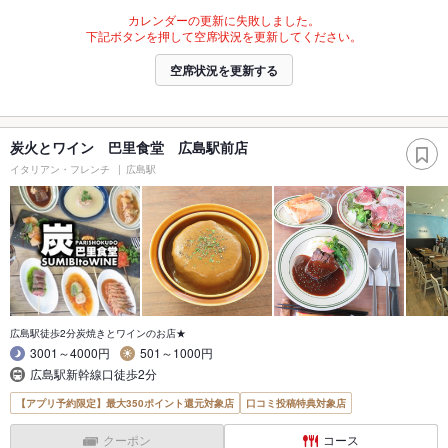
カレンダーの更新に失敗しました。
下記ボタンを押して空席状況を更新してください。
空席状況を更新する
炭火とワイン 巴里食堂 広島駅前店
イタリアン・フレンチ
広島駅
広島駅徒歩2分炭焼きとワインのお店★
3001～4000円
501～1000円
広島駅新幹線口徒歩2分
【アプリ予約限定】最大350ポイント還元対象店
口コミ投稿特典対象店
クーポン
コース