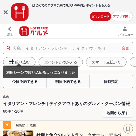
はじめてのアプリ予約で最大
1,000円分ポイントもらえる
ダウンロード
アプリで開く
戻る
マイメニュー
広島 イタリアン・フレンチ テイクアウトあり
変更
絞り込む
ポイントがつかえる
スマート支払い可
今日予約できる
明日予約できる
日時指定
広島
イタリアン・フレンチ | テイクアウトありのグルメ・クーポン情報
60件 1-20件
地図から探す
PR
居酒屋
流川
牡蠣と魚介のレストラン クオーレ デルペ