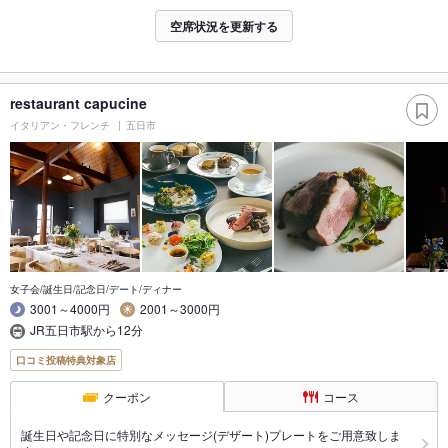
空席状況を更新する
restaurant capucine
イタリアン・フレンチ
五日市
女子会/誕生日/記念日/デート/ディナー
3001～4000円
2001～3000円
JR五日市駅から12分
口コミ投稿特典対象店
クーポン
コース
誕生日や記念日に特別なメッセージ(デザート)プレートをご用意致しま