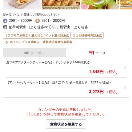
焼き立てパンと美味しい料理のレストラン
2001～3000円
1501～2000円
稲荷町駅出口より徒歩36分/八丁堀駅出口より徒歩…
【アプリ予約限定】最大350ポイント還元対象店
口コミ投稿特典対象店
ポイントプラス対象店
適格請求書発行事業者
クーポン
コース
夏プチアフタヌーンティー★全6品・ドリンク付き1848円(税込)
1,848円
（税込）
【アニバーサリーセット】全5品 焼き立てパン食べ放題付き！3,278円(税込)～
3,278円
（税込）
カレンダーの更新に失敗しました。
下記ボタンを押して空席状況を更新してください。
空席状況を更新する