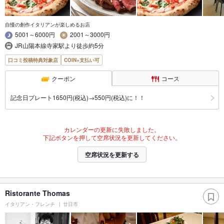
自慢の創作イタリアンが楽しめるお店
5001～6000円
2001～3000円
JR山陽本線寺家駅より徒歩約5分
口コミ投稿特典対象店
COIN+支払い可
クーポン
コース
記念日プレート1650円(税込)→550円(税込)に！！
カレンダーの更新に失敗しました。
下記ボタンを押して空席状況を更新してください。
空席状況を更新する
Ristorante Thomas
イタリアン・フレンチ
廿日市