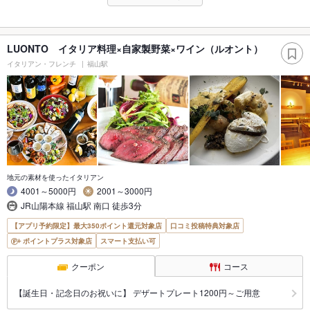
LUONTO イタリア料理×自家製野菜×ワイン（ルオント）
イタリアン・フレンチ
福山駅
地元の素材を使ったイタリアン
4001～5000円
2001～3000円
JR山陽本線 福山駅 南口 徒歩3分
【アプリ予約限定】最大350ポイント還元対象店
口コミ投稿特典対象店
ポイントプラス対象店
スマート支払い可
クーポン
コース
【誕生日・記念日のお祝いに】 デザートプレート1200円～ご用意