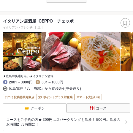
イタリアン居酒屋 CEPPO チェッポ
イタリアン・フレンチ
流川
★広島中央通り沿い★イタリアン酒場
2001～3000円
501～1000円
広島電停『八丁堀駅』から徒歩3分(中央通り)
口コミ投稿特典対象店
ポイントプラス対象店
スマート支払い可
クーポン
コース
コースをご予約の方★ 300円…スパークリングも飲放！ 500円…飲放の
お時間2→3時間に！