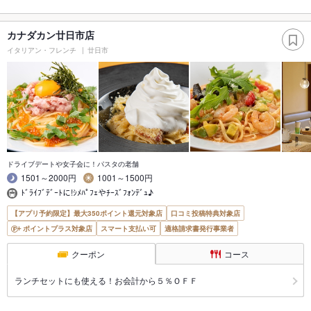
カナダカン廿日市店
イタリアン・フレンチ
廿日市
ドライブデートや女子会に！パスタの老舗
1501～2000円
1001～1500円
ﾄﾞﾗｲﾌﾞﾃﾞｰﾄに!ｼﾒﾊﾟﾌｪやﾁｰｽﾞﾌｫﾝﾃﾞｭ♪
【アプリ予約限定】最大350ポイント還元対象店
口コミ投稿特典対象店
ポイントプラス対象店
スマート支払い可
適格請求書発行事業者
クーポン
コース
ランチセットにも使える！お会計から５％ＯＦＦ