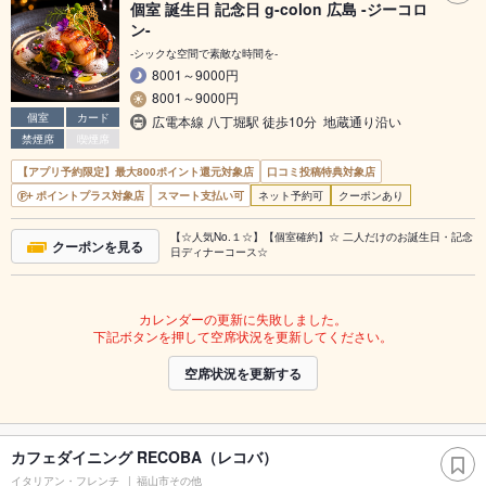
個室 誕生日 記念日 g-colon 広島 -ジーコロ
ン-
‐シックな空間で素敵な時間を‐
8001～9000円
8001～9000円
個室
カード
広電本線 八丁堀駅 徒歩10分 地蔵通り沿い
禁煙席
喫煙席
【アプリ予約限定】最大800ポイント還元対象店
口コミ投稿特典対象店
ポイントプラス対象店
スマート支払い可
ネット予約可
クーポンあり
【☆人気No.１☆】【個室確約】☆ 二人だけのお誕生日・記念
クーポンを見る
日ディナーコース☆
カレンダーの更新に失敗しました。
下記ボタンを押して空席状況を更新してください。
空席状況を更新する
カフェダイニング RECOBA（レコバ）
イタリアン・フレンチ
福山市その他