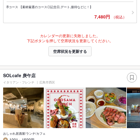
Bコース 【素材厳選のコース◎記念日,デート,接待などに！】
7,480円
（税込）
カレンダーの更新に失敗しました。
下記ボタンを押して空席状況を更新してください。
空席状況を更新する
SOLcafe 庚午店
イタリアン・フレンチ
広島市西区
おしゃれ居酒屋/ランチ/カフェ
1001～1500円