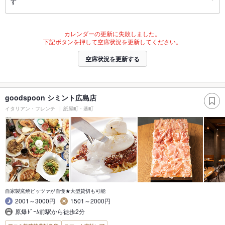
す
カレンダーの更新に失敗しました。
下記ボタンを押して空席状況を更新してください。
空席状況を更新する
goodspoon シミント広島店
イタリアン・フレンチ
紙屋町・基町
自家製窯焼ピッツァが自慢★大型貸切も可能
2001～3000円
1501～2000円
原爆ﾄﾞｰﾑ前駅から徒歩2分