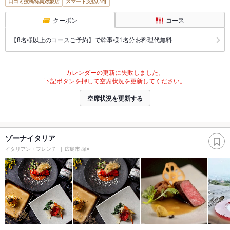
口コミ投稿特典対象店
スマート支払い可
クーポン
コース
【8名様以上のコースご予約】で幹事様1名分お料理代無料
カレンダーの更新に失敗しました。
下記ボタンを押して空席状況を更新してください。
空席状況を更新する
ゾーナイタリア
イタリアン・フレンチ
広島市西区