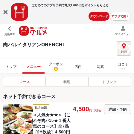
はじめてのアプリ予約で最大
1,000円分ポイントもらえる
ダウンロード
アプリで開く
お店TOP
マイメニュー
肉バルイタリアンORENCHI
クーポン
口コミ
トップ
メニュー
店内
写真
3
116
コース
料理
ドリンク
ネット予約できるコース
4,500
飲み放題
詳細・予約
円（税込）
＜人気★★★＞【こ
れぞ肉バル★１番人
気のコース】全7品
［2H飲放］4,500円