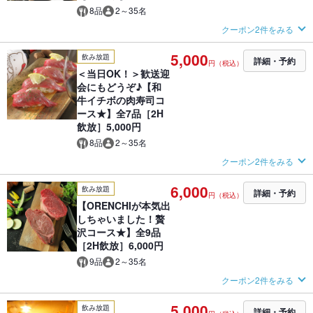
8品
2～35名
クーポン2件をみる
5,000
飲み放題
詳細・予約
円（税込）
＜当日OK！＞歓送迎
会にもどうぞ♪【和
牛イチボの肉寿司コ
ース★】全7品［2H
飲放］5,000円
8品
2～35名
クーポン2件をみる
6,000
飲み放題
詳細・予約
円（税込）
【ORENCHIが本気出
しちゃいました！贅
沢コース★】全9品
［2H飲放］6,000円
9品
2～35名
クーポン2件をみる
5,000
飲み放題
詳細・予約