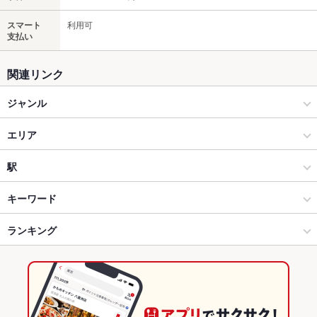
スマート
利用可
支払い
関連リンク
ジャンル
イタリアン・フレンチ
エリア
イタリアン
流川
駅
広島市（広島市中心部） × イタリアン・フレンチ
流川 × イタリアン・フレンチ
胡町駅
キーワード
広島市（広島市中心部） × イタリアン
流川 × イタリアン
銀山町駅
ランキング
からあげ
エビ料理
魚料理
ローストビーフ
フライドポテト
ソーセージ
ステーキ
バーニャカウダ
トリュフ
リゾット
鴨肉
パスタ
銀山町駅 × イタリアン・フレンチ
流川 × ダイニングバー・バル
八丁堀駅
広島のグルメランキング
カルボナーラ
ペペロンチーノ
ボロネーゼ
ピザ
マルゲリータ
牛タン
銀山町駅 × イタリアン
流川 × スペインバル・イタリアンバール
広島のイタリアン・フレンチランキング
生春巻き
タンドリーチキン
ケーキ
デザート
アヒージョ
生ハム