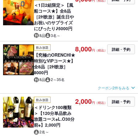
円（税込）
＜1日2組限定＞【風
船コース★】全8品
［2H飲放］誕生日や
お祝いのサプライズ
にぴったり♪5000円
8品
3名～
8,000
飲み放題
詳細・予約
円（税込）
【究極のORENCHI★
特別なVIPコース★】
全8品［2H飲放］
8000円
8品
2～35名
クーポン2件をみる
2,000
飲み放題
詳細・予約
円（税込）
＜ドリンク100種類
＞【120分単品飲み
放題コース※L.O30分
前※】2,000円
2名～