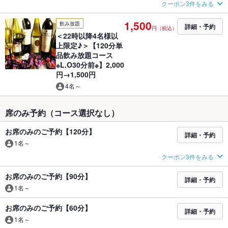
クーポン3件をみる
1,500
飲み放題
詳細・予約
円（税込）
＜22時以降4名様以
上限定♪＞【120分単
品飲み放題コース
※L.O30分前※】2,000
円→1,500円
4名～
席のみ予約（コース選択なし）
お席のみのご予約【120分】
詳細・予約
1名～
クーポン3件をみる
お席のみのご予約【90分】
詳細・予約
1名～
お席のみのご予約【60分】
詳細・予約
1名～